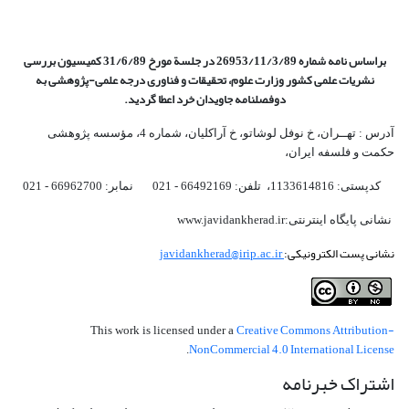
براساس نامه شماره 26953/11/3/89 در جلسة مورخ 31/6/89 کمیسیون
بررسی
نشریات علمی کشور وزارت علوم، تحقیقات و فناوری درجه علمی‌-پژوهشی
به
دوفصلنامه جاویدان خرد اعطا گردید.
آدرس : تهــران، خ نوفل لوشاتو، خ آراکلیان، شماره 4،‌ مؤسسه پژوهشی
حکمت و فلسفه ایران،‌
کدپستی: 1133614816، تلفن: 66492169 - 021 نمابر: 66962700 - 021
نشانی پایگاه اینترنتی:www.javidankherad.ir
نشانی پست الکترونیکی:
javidankherad@irip.ac.ir
Creative Commons Attribution-
This work is licensed under a
NonCommercial 4.0 International License
.
اشتراک خبرنامه