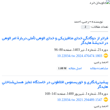
نویسنده =
رجبی، احمد
تعداد مقالات:
2
فراتر از دوگانگیِ خدای متافیزیکی و خدای الوهی تأملی دربارة امر الوهی
در اندیشة هایدگر
دوره 21، شماره 1، تیر 1403، صفحه
80-96
10.22034/iw.2024.476474.1803
احمد رجبی
مشاهده مقاله
اصل مقاله
1.08 M
پیشینی‌انگاری و خوریسموس افلاطونی در خاستگاه تمایز هستی‌شناختیِ
هایدگر
دوره 18، شماره 1، شهریور 1400، صفحه
141-168
10.22034/iw.2021.294489.1547
احمد رجبی