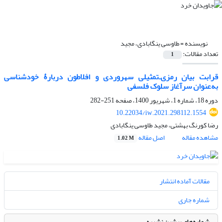
نویسنده =
طاوسی ینگابادی، مجید
تعداد مقالات:
1
قرابت بیان رمزی‌ـ‌تمثیلی سهروردی و افلاطون دربارۀ خودشناسی
به‌عنوان سرآغاز سلوک فلسفی
دوره 18، شماره 1، شهریور 1400، صفحه
251-282
10.22034/iw.2021.298112.1554
رضا کورنگ بهشتی، مجید طاوسی ینگابادی
مشاهده مقاله
اصل مقاله
1.02 M
مقالات آماده انتشار
شماره جاری
شماره‌های پیشین نشریه