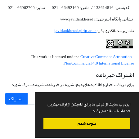
کدپستی: 1133614816، تلفن: 66492169 - 021 نمابر: 66962700 - 021
نشانی پایگاه اینترنتی:www.javidankherad.ir
نشانی پست الکترونیکی:
javidankherad@irip.ac.ir
Creative Commons Attribution-
This work is licensed under a
NonCommercial 4.0 International License
.
اشتراک خبرنامه
برای دریافت اخبار و اطلاعیه های مهم نشریه در خبرنامه نشریه مشترک شوید.
اشتراک
این وب سایت از کوکی ها برای اطمینان از ارائه بهترین
خدمات استفاده می کند.
متوجه شدم
سامانه مدیریت نشریات علمی.
طراحی و پیاده سازی از
سیناوب