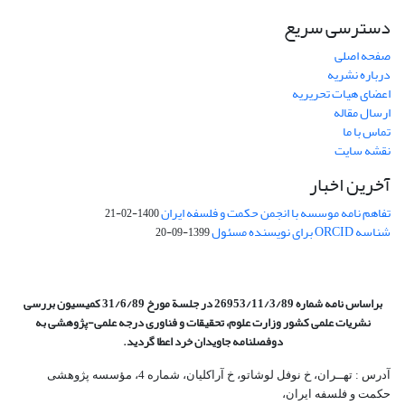
دسترسی سریع
صفحه اصلی
درباره نشریه
اعضای هیات تحریریه
ارسال مقاله
تماس با ما
نقشه سایت
آخرین اخبار
تفاهم نامه موسسه با انجمن حکمت و فلسفه ایران
1400-02-21
شناسه ORCID برای نویسنده مسئول
1399-09-20
براساس نامه شماره 26953/11/3/89 در جلسة مورخ 31/6/89 کمیسیون
بررسی
نشریات علمی کشور وزارت علوم، تحقیقات و فناوری درجه علمی‌-پژوهشی
به
دوفصلنامه جاویدان خرد اعطا گردید.
آدرس : تهــران، خ نوفل لوشاتو، خ آراکلیان، شماره 4،‌ مؤسسه پژوهشی
حکمت و فلسفه ایران،‌