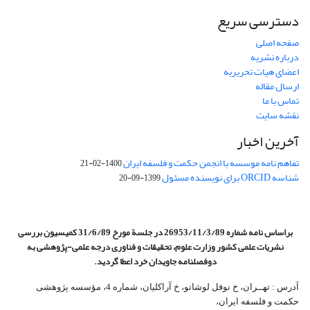
دسترسی سریع
صفحه اصلی
درباره نشریه
اعضای هیات تحریریه
ارسال مقاله
تماس با ما
نقشه سایت
آخرین اخبار
تفاهم نامه موسسه با انجمن حکمت و فلسفه ایران
1400-02-21
شناسه ORCID برای نویسنده مسئول
1399-09-20
براساس نامه شماره 26953/11/3/89 در جلسة مورخ 31/6/89 کمیسیون
بررسی
نشریات علمی کشور وزارت علوم، تحقیقات و فناوری درجه علمی‌-پژوهشی
به
دوفصلنامه جاویدان خرد اعطا گردید.
آدرس : تهــران، خ نوفل لوشاتو، خ آراکلیان، شماره 4،‌ مؤسسه پژوهشی
حکمت و فلسفه ایران،‌