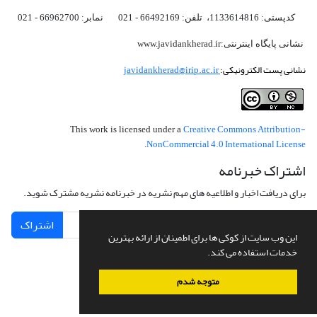
کدپستی: 1133614816، تلفن: 66492169 - 021 نمابر: 66962700 - 021
نشانی پایگاه اینترنتی:www.javidankherad.ir
نشانی پست الکترونیکی:
javidankherad@irip.ac.ir
Creative Commons Attribution-
This work is licensed under a
NonCommercial 4.0 International License
.
اشتراک خبرنامه
برای دریافت اخبار و اطلاعیه های مهم نشریه در خبرنامه نشریه مشترک شوید.
اشتراک
این وب سایت از کوکی ها برای اطمینان از ارائه بهترین
خدمات استفاده می کند.
متوجه شدم
سامانه مدیریت نشریات علمی.
طراحی و پیاده سازی از
سیناوب