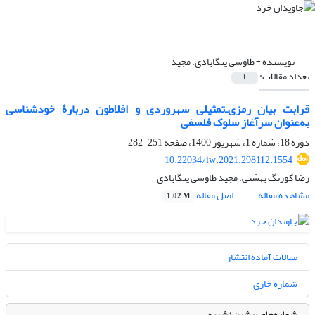
نویسنده =
طاوسی ینگابادی، مجید
تعداد مقالات:
1
قرابت بیان رمزی‌ـ‌تمثیلی سهروردی و افلاطون دربارۀ خودشناسی
به‌عنوان سرآغاز سلوک فلسفی
دوره 18، شماره 1، شهریور 1400، صفحه
251-282
10.22034/iw.2021.298112.1554
رضا کورنگ بهشتی، مجید طاوسی ینگابادی
مشاهده مقاله
اصل مقاله
1.02 M
مقالات آماده انتشار
شماره جاری
شماره‌های پیشین نشریه