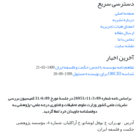
دسترسی سریع
صفحه اصلی
درباره نشریه
اعضای هیات تحریریه
ارسال مقاله
تماس با ما
نقشه سایت
آخرین اخبار
تفاهم نامه موسسه با انجمن حکمت و فلسفه ایران
1400-02-21
شناسه ORCID برای نویسنده مسئول
1399-09-20
براساس نامه شماره 26953/11/3/89 در جلسة مورخ 31/6/89 کمیسیون
بررسی
نشریات علمی کشور وزارت علوم، تحقیقات و فناوری درجه علمی‌-پژوهشی
به
دوفصلنامه جاویدان خرد اعطا گردید.
آدرس : تهــران، خ نوفل لوشاتو، خ آراکلیان، شماره 4،‌ مؤسسه پژوهشی
حکمت و فلسفه ایران،‌