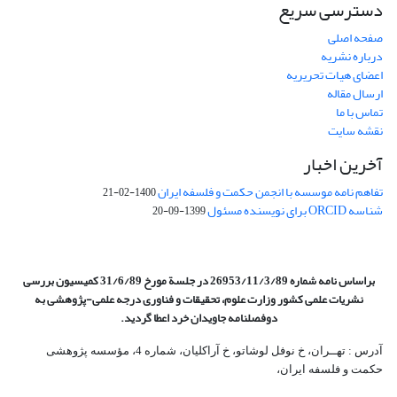
دسترسی سریع
صفحه اصلی
درباره نشریه
اعضای هیات تحریریه
ارسال مقاله
تماس با ما
نقشه سایت
آخرین اخبار
تفاهم نامه موسسه با انجمن حکمت و فلسفه ایران
1400-02-21
شناسه ORCID برای نویسنده مسئول
1399-09-20
براساس نامه شماره 26953/11/3/89 در جلسة مورخ 31/6/89 کمیسیون
بررسی
نشریات علمی کشور وزارت علوم، تحقیقات و فناوری درجه علمی‌-پژوهشی
به
دوفصلنامه جاویدان خرد اعطا گردید.
آدرس : تهــران، خ نوفل لوشاتو، خ آراکلیان، شماره 4،‌ مؤسسه پژوهشی
حکمت و فلسفه ایران،‌