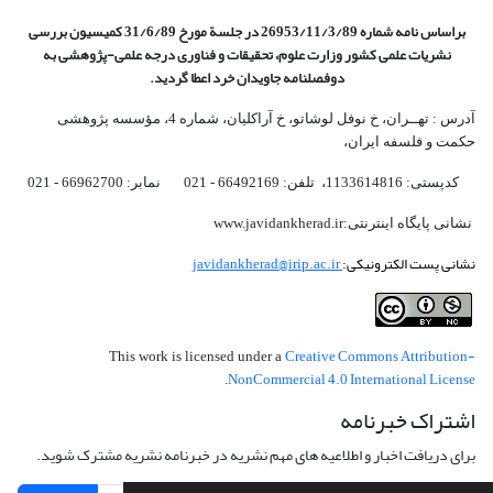
براساس نامه شماره 26953/11/3/89 در جلسة مورخ 31/6/89 کمیسیون
بررسی
نشریات علمی کشور وزارت علوم، تحقیقات و فناوری درجه علمی‌-پژوهشی
به
دوفصلنامه جاویدان خرد اعطا گردید.
آدرس : تهــران، خ نوفل لوشاتو، خ آراکلیان، شماره 4،‌ مؤسسه پژوهشی
حکمت و فلسفه ایران،‌
کدپستی: 1133614816، تلفن: 66492169 - 021 نمابر: 66962700 - 021
نشانی پایگاه اینترنتی:www.javidankherad.ir
نشانی پست الکترونیکی:
javidankherad@irip.ac.ir
Creative Commons Attribution-
This work is licensed under a
NonCommercial 4.0 International License
.
اشتراک خبرنامه
برای دریافت اخبار و اطلاعیه های مهم نشریه در خبرنامه نشریه مشترک شوید.