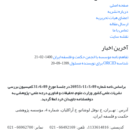
صفحه اصلی
درباره نشریه
اعضای هیات تحریریه
ارسال مقاله
تماس با ما
نقشه سایت
آخرین اخبار
تفاهم نامه موسسه با انجمن حکمت و فلسفه ایران
1400-02-21
شناسه ORCID برای نویسنده مسئول
1399-09-20
براساس نامه شماره 26953/11/3/89 در جلسة مورخ 31/6/89 کمیسیون
بررسی
نشریات علمی کشور وزارت علوم، تحقیقات و فناوری درجه علمی‌-پژوهشی
به
دوفصلنامه جاویدان خرد اعطا گردید.
آدرس : تهــران، خ نوفل لوشاتو، خ آراکلیان، شماره 4،‌ مؤسسه پژوهشی
حکمت و فلسفه ایران،‌
کدپستی: 1133614816، تلفن: 66492169 - 021 نمابر: 66962700 - 021