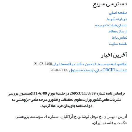
دسترسی سریع
صفحه اصلی
درباره نشریه
اعضای هیات تحریریه
ارسال مقاله
تماس با ما
نقشه سایت
آخرین اخبار
تفاهم نامه موسسه با انجمن حکمت و فلسفه ایران
1400-02-21
شناسه ORCID برای نویسنده مسئول
1399-09-20
براساس نامه شماره 26953/11/3/89 در جلسة مورخ 31/6/89 کمیسیون
بررسی
نشریات علمی کشور وزارت علوم، تحقیقات و فناوری درجه علمی‌-پژوهشی
به
دوفصلنامه جاویدان خرد اعطا گردید.
آدرس : تهــران، خ نوفل لوشاتو، خ آراکلیان، شماره 4،‌ مؤسسه پژوهشی
حکمت و فلسفه ایران،‌