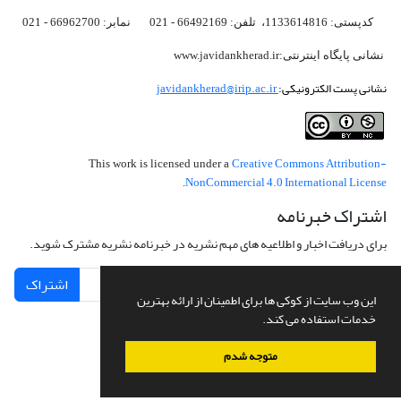
کدپستی: 1133614816، تلفن: 66492169 - 021 نمابر: 66962700 - 021
نشانی پایگاه اینترنتی:www.javidankherad.ir
نشانی پست الکترونیکی:
javidankherad@irip.ac.ir
Creative Commons Attribution-
This work is licensed under a
NonCommercial 4.0 International License
.
اشتراک خبرنامه
برای دریافت اخبار و اطلاعیه های مهم نشریه در خبرنامه نشریه مشترک شوید.
اشتراک
این وب سایت از کوکی ها برای اطمینان از ارائه بهترین
خدمات استفاده می کند.
متوجه شدم
سامانه مدیریت نشریات علمی.
طراحی و پیاده سازی از
سیناوب