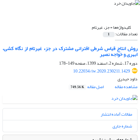
کلیدواژه‌ها =
جزء غیرتام
تعداد مقالات:
1
روش انتاج قیاس شرطی اقترانی مشترک در جزء غیرتام از نگاه کشی،
ابهری و خواجه نصیر
دوره 17، شماره 2، اسفند 1399، صفحه
149-178
10.22034/iw.2020.230211.1429
داود حیدری
مشاهده مقاله
اصل مقاله
749.56 K
مقالات آماده انتشار
شماره جاری
شماره‌های پیشین نشریه