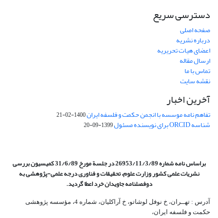
دسترسی سریع
صفحه اصلی
درباره نشریه
اعضای هیات تحریریه
ارسال مقاله
تماس با ما
نقشه سایت
آخرین اخبار
تفاهم نامه موسسه با انجمن حکمت و فلسفه ایران
1400-02-21
شناسه ORCID برای نویسنده مسئول
1399-09-20
براساس نامه شماره 26953/11/3/89 در جلسة مورخ 31/6/89 کمیسیون
بررسی
نشریات علمی کشور وزارت علوم، تحقیقات و فناوری درجه علمی‌-پژوهشی
به
دوفصلنامه جاویدان خرد اعطا گردید.
آدرس : تهــران، خ نوفل لوشاتو، خ آراکلیان، شماره 4،‌ مؤسسه پژوهشی
حکمت و فلسفه ایران،‌