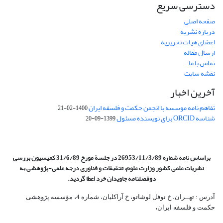
دسترسی سریع
صفحه اصلی
درباره نشریه
اعضای هیات تحریریه
ارسال مقاله
تماس با ما
نقشه سایت
آخرین اخبار
تفاهم نامه موسسه با انجمن حکمت و فلسفه ایران
1400-02-21
شناسه ORCID برای نویسنده مسئول
1399-09-20
براساس نامه شماره 26953/11/3/89 در جلسة مورخ 31/6/89 کمیسیون
بررسی
نشریات علمی کشور وزارت علوم، تحقیقات و فناوری درجه علمی‌-پژوهشی
به
دوفصلنامه جاویدان خرد اعطا گردید.
آدرس : تهــران، خ نوفل لوشاتو، خ آراکلیان، شماره 4،‌ مؤسسه پژوهشی
حکمت و فلسفه ایران،‌