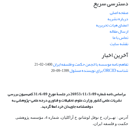
دسترسی سریع
صفحه اصلی
درباره نشریه
اعضای هیات تحریریه
ارسال مقاله
تماس با ما
نقشه سایت
آخرین اخبار
تفاهم نامه موسسه با انجمن حکمت و فلسفه ایران
1400-02-21
شناسه ORCID برای نویسنده مسئول
1399-09-20
براساس نامه شماره 26953/11/3/89 در جلسة مورخ 31/6/89 کمیسیون
بررسی
نشریات علمی کشور وزارت علوم، تحقیقات و فناوری درجه علمی‌-پژوهشی
به
دوفصلنامه جاویدان خرد اعطا گردید.
آدرس : تهــران، خ نوفل لوشاتو، خ آراکلیان، شماره 4،‌ مؤسسه پژوهشی
حکمت و فلسفه ایران،‌