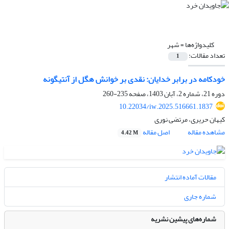
کلیدواژه‌ها =
شهر
تعداد مقالات:
1
خودکامه در برابر خدایان: نقدی بر خوانش هگل از آنتیگونه
دوره 21، شماره 2، آبان 1403، صفحه
235-260
10.22034/iw.2025.516661.1837
کیهان حریری، مرتضی نوری
مشاهده مقاله
اصل مقاله
4.42 M
مقالات آماده انتشار
شماره جاری
شماره‌های پیشین نشریه