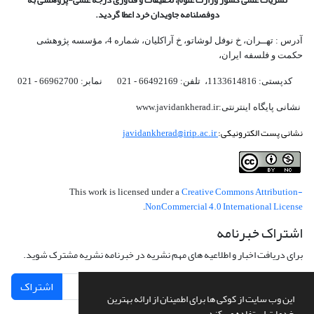
دوفصلنامه جاویدان خرد اعطا گردید.
آدرس : تهــران، خ نوفل لوشاتو، خ آراکلیان، شماره 4،‌ مؤسسه پژوهشی
حکمت و فلسفه ایران،‌
کدپستی: 1133614816، تلفن: 66492169 - 021 نمابر: 66962700 - 021
نشانی پایگاه اینترنتی:www.javidankherad.ir
نشانی پست الکترونیکی:
javidankherad@irip.ac.ir
Creative Commons Attribution-
This work is licensed under a
NonCommercial 4.0 International License
.
اشتراک خبرنامه
برای دریافت اخبار و اطلاعیه های مهم نشریه در خبرنامه نشریه مشترک شوید.
اشتراک
این وب سایت از کوکی ها برای اطمینان از ارائه بهترین
خدمات استفاده می کند.