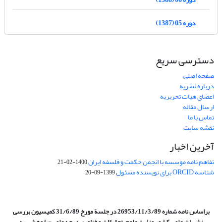
دوره 05 (1387)
دسترسی سریع
صفحه اصلی
درباره نشریه
اعضای هیات تحریریه
ارسال مقاله
تماس با ما
نقشه سایت
آخرین اخبار
تفاهم نامه موسسه با انجمن حکمت و فلسفه ایران
1400-02-21
شناسه ORCID برای نویسنده مسئول
1399-09-20
براساس نامه شماره 26953/11/3/89 در جلسة مورخ 31/6/89 کمیسیون
بررسی
نشریات علمی کشور وزارت علوم، تحقیقات و فناوری درجه علمی‌-پژوهشی
به