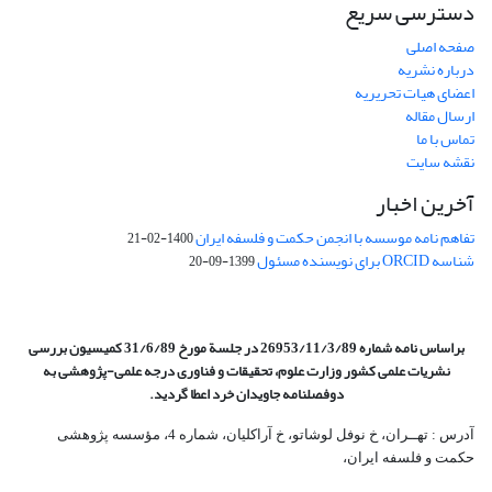
دسترسی سریع
صفحه اصلی
درباره نشریه
اعضای هیات تحریریه
ارسال مقاله
تماس با ما
نقشه سایت
آخرین اخبار
تفاهم نامه موسسه با انجمن حکمت و فلسفه ایران
1400-02-21
شناسه ORCID برای نویسنده مسئول
1399-09-20
براساس نامه شماره 26953/11/3/89 در جلسة مورخ 31/6/89 کمیسیون
بررسی
نشریات علمی کشور وزارت علوم، تحقیقات و فناوری درجه علمی‌-پژوهشی
به
دوفصلنامه جاویدان خرد اعطا گردید.
آدرس : تهــران، خ نوفل لوشاتو، خ آراکلیان، شماره 4،‌ مؤسسه پژوهشی
حکمت و فلسفه ایران،‌