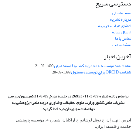
دسترسی سریع
صفحه اصلی
درباره نشریه
اعضای هیات تحریریه
ارسال مقاله
تماس با ما
نقشه سایت
آخرین اخبار
تفاهم نامه موسسه با انجمن حکمت و فلسفه ایران
1400-02-21
شناسه ORCID برای نویسنده مسئول
1399-09-20
براساس نامه شماره 26953/11/3/89 در جلسة مورخ 31/6/89 کمیسیون
بررسی
نشریات علمی کشور وزارت علوم، تحقیقات و فناوری درجه علمی‌-پژوهشی
به
دوفصلنامه جاویدان خرد اعطا گردید.
آدرس : تهــران، خ نوفل لوشاتو، خ آراکلیان، شماره 4،‌ مؤسسه پژوهشی
حکمت و فلسفه ایران،‌