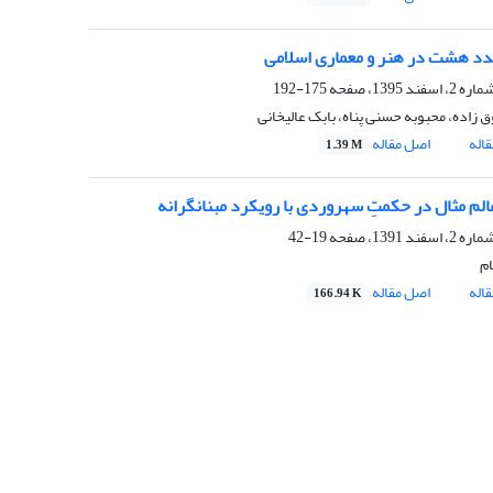
د هشت در هنر و معماری اسلامی
175-192
 زاده، محبوبه حسنی پناه، بابک عالیخانی
اله
اصل مقاله
1.39 M
لم مثال در حکمتِ سهروردی با رویکرد مبنانگرانه
19-42
ام
اله
اصل مقاله
166.94 K