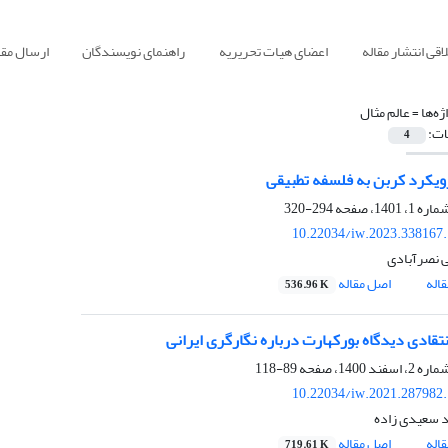
قی انتشار مقاله
اعضای هیات تحریریه
راهنمای نویسندگان
ارسال مقا
ژه‌ها =
عالم مثال
ات:
4
یکرد کربن به فلسفه تطبیقی
294-320
10.22034/iw.2023.338167
 نصرآبادی
اله
اصل مقاله
536.96 K
تقادی دیدگاه بورکهارت درباره نگارگری ایرانی
89-118
10.22034/iw.2021.287982
 سعیدی زاده
اله
اصل مقاله
719.61 K