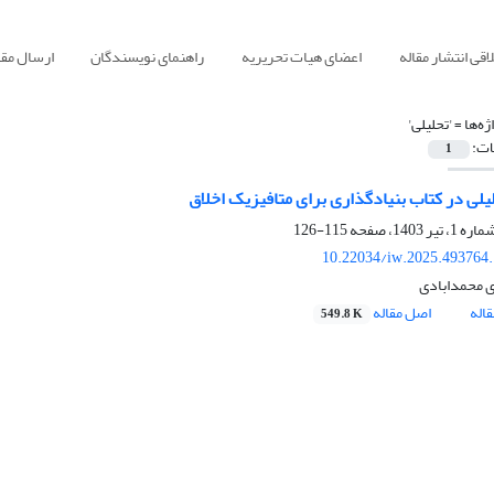
قی انتشار مقاله
اعضای هیات تحریریه
راهنمای نویسندگان
ارسال مقا
ژه‌ها =
'تحلیلی'
ات:
1
لی در کتاب بنیادگذاری برای متافیزیک اخلاق
115-126
10.22034/iw.2025.493764
 محمدابادی
اله
اصل مقاله
549.8 K