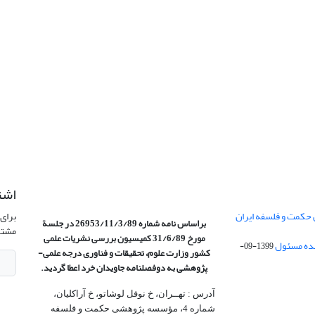
اشت
 حکمت و فلسفه ایران
برای 
براساس نامه شماره 26953/11/3/89 در جلسة
مشتر
مورخ 31/6/89 کمیسیون
بررسی نشریات علمی
1399-09-
کشور وزارت علوم، تحقیقات و فناوری درجه علمی‌-
پژوهشی
به دوفصلنامه جاویدان خرد اعطا گردید.
آدرس : تهــران، خ نوفل لوشاتو، خ آراکلیان،
شماره 4،‌ مؤسسه پژوهشی حکمت و فلسفه