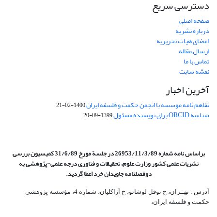
دسترسی سریع
صفحه اصلی
درباره نشریه
اعضای هیات تحریریه
ارسال مقاله
تماس با ما
نقشه سایت
آخرین اخبار
تفاهم نامه موسسه با انجمن حکمت و فلسفه ایران
1400-02-21
شناسه ORCID برای نویسنده مسئول
1399-09-20
براساس نامه شماره 26953/11/3/89 در جلسة مورخ 31/6/89 کمیسیون
بررسی
نشریات علمی کشور وزارت علوم، تحقیقات و فناوری درجه علمی‌-پژوهشی
به
دوفصلنامه جاویدان خرد اعطا گردید.
آدرس : تهــران، خ نوفل لوشاتو، خ آراکلیان، شماره 4،‌ مؤسسه پژوهشی
حکمت و فلسفه ایران،‌