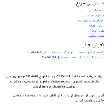
دسترسی سریع
صفحه اصلی
درباره نشریه
اعضای هیات تحریریه
ارسال مقاله
تماس با ما
نقشه سایت
آخرین اخبار
تفاهم نامه موسسه با انجمن حکمت و فلسفه ایران
1400-02-21
شناسه ORCID برای نویسنده مسئول
1399-09-20
براساس نامه شماره 26953/11/3/89 در جلسة مورخ 31/6/89 کمیسیون
بررسی
نشریات علمی کشور وزارت علوم، تحقیقات و فناوری درجه علمی‌-پژوهشی
به
دوفصلنامه جاویدان خرد اعطا گردید.
آدرس : تهــران، خ نوفل لوشاتو، خ آراکلیان، شماره 4،‌ مؤسسه پژوهشی
حکمت و فلسفه ایران،‌