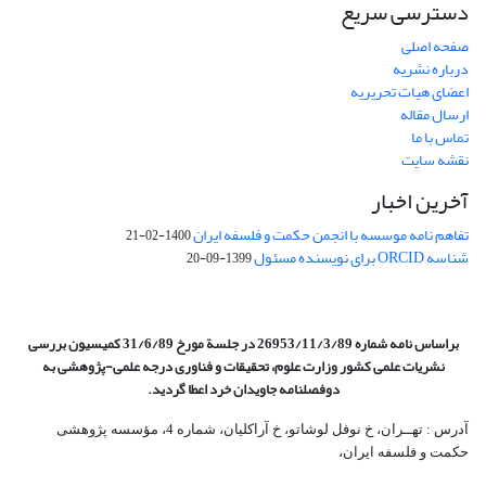
دسترسی سریع
صفحه اصلی
درباره نشریه
اعضای هیات تحریریه
ارسال مقاله
تماس با ما
نقشه سایت
آخرین اخبار
تفاهم نامه موسسه با انجمن حکمت و فلسفه ایران
1400-02-21
شناسه ORCID برای نویسنده مسئول
1399-09-20
براساس نامه شماره 26953/11/3/89 در جلسة مورخ 31/6/89 کمیسیون
بررسی
نشریات علمی کشور وزارت علوم، تحقیقات و فناوری درجه علمی‌-پژوهشی
به
دوفصلنامه جاویدان خرد اعطا گردید.
آدرس : تهــران، خ نوفل لوشاتو، خ آراکلیان، شماره 4،‌ مؤسسه پژوهشی
حکمت و فلسفه ایران،‌