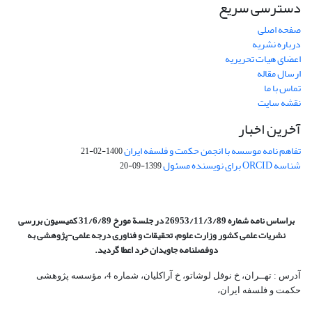
دسترسی سریع
صفحه اصلی
درباره نشریه
اعضای هیات تحریریه
ارسال مقاله
تماس با ما
نقشه سایت
آخرین اخبار
تفاهم نامه موسسه با انجمن حکمت و فلسفه ایران
1400-02-21
شناسه ORCID برای نویسنده مسئول
1399-09-20
براساس نامه شماره 26953/11/3/89 در جلسة مورخ 31/6/89 کمیسیون
بررسی
نشریات علمی کشور وزارت علوم، تحقیقات و فناوری درجه علمی‌-پژوهشی
به
دوفصلنامه جاویدان خرد اعطا گردید.
آدرس : تهــران، خ نوفل لوشاتو، خ آراکلیان، شماره 4،‌ مؤسسه پژوهشی
حکمت و فلسفه ایران،‌