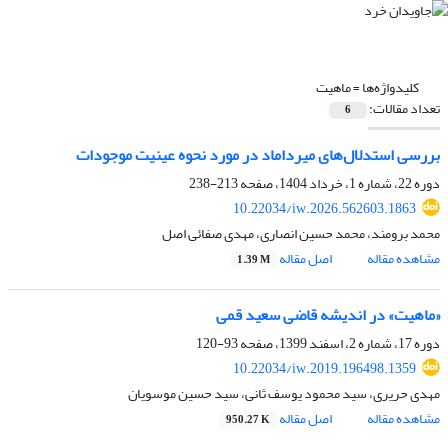
کلیدواژه‌ها =
ماهیت
تعداد مقالات:
6
بررسی استدلال‌های میرداماد در مورد نحوه عینیت موجودات
دوره 22، شماره 1، خرداد 1404، صفحه
213-238
10.22034/iw.2026.562603.1863
محمد برومند، محمد حسین انصاری، مهدی صفائی اصل
مشاهده مقاله
اصل مقاله
1.39 M
«ماهیت» در اندیشه قاضی سعید قمی
دوره 17، شماره 2، اسفند 1399، صفحه
93-120
10.22034/iw.2019.196498.1359
مهدی حریری، سید محمود یوسف ثانی، سید حسین موسویان
مشاهده مقاله
اصل مقاله
950.27 K