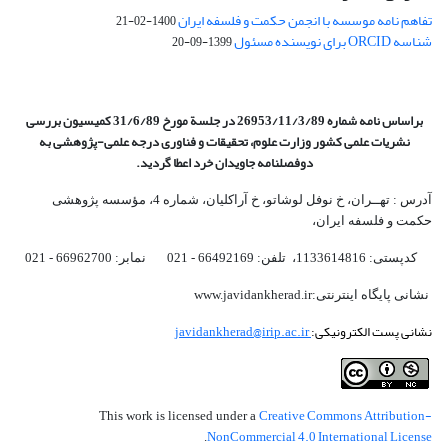
تفاهم نامه موسسه با انجمن حکمت و فلسفه ایران
1400-02-21
شناسه ORCID برای نویسنده مسئول
1399-09-20
براساس نامه شماره 26953/11/3/89 در جلسة مورخ 31/6/89 کمیسیون
بررسی
نشریات علمی کشور وزارت علوم، تحقیقات و فناوری درجه علمی‌-پژوهشی
به
دوفصلنامه جاویدان خرد اعطا گردید.
آدرس : تهــران، خ نوفل لوشاتو، خ آراکلیان، شماره 4،‌ مؤسسه پژوهشی
حکمت و فلسفه ایران،‌
کدپستی: 1133614816، تلفن: 66492169 - 021 نمابر: 66962700 - 021
نشانی پایگاه اینترنتی:www.javidankherad.ir
نشانی پست الکترونیکی:
javidankherad@irip.ac.ir
Creative Commons Attribution-
This work is licensed under a
NonCommercial 4.0 International License
.