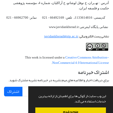
آدرس : تهــران، خ نوفل لوشاتو، خ آراکلیان، شماره 4،‌ مؤسسه پژوهشی
حکمت و فلسفه ایران،‌
کدپستی: 1133614816، تلفن: 66492169 - 021 نمابر: 66962700 - 021
نشانی پایگاه اینترنتی:www.javidankherad.ir
نشانی پست الکترونیکی:
javidankherad@irip.ac.ir
Creative Commons Attribution-
This work is licensed under a
NonCommercial 4.0 International License
.
اشتراک خبرنامه
برای دریافت اخبار و اطلاعیه های مهم نشریه در خبرنامه نشریه مشترک شوید.
اشتراک
این وب سایت از کوکی ها برای اطمینان از ارائه بهترین
خدمات استفاده می کند.
متوجه شدم