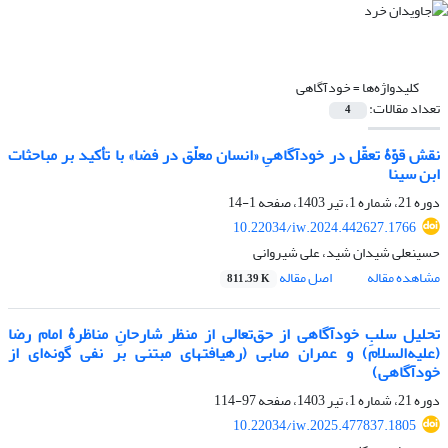
کلیدواژه‌ها =
خودآگاهی
تعداد مقالات:
4
نقش قوّۀ تعقّل در خودآگاهیِ «انسان معلّق در فضا» با تأکید بر مباحثات
ابن سینا
دوره 21، شماره 1، تیر 1403، صفحه
1-14
10.22034/iw.2024.442627.1766
حسینعلی شیدان شید، علی شیروانی
مشاهده مقاله
اصل مقاله
811.39 K
تحلیل سلبِ خودآگاهی از حق‌تعالی از منظر شارحانِ مناظرۀ امام رضا
(علیه‌السلام) و عمران صابی (رهیافتهای مبتنی بر نفی گونه‌ای از
خودآگاهی)
دوره 21، شماره 1، تیر 1403، صفحه
97-114
10.22034/iw.2025.477837.1805