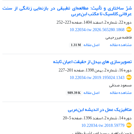
شرّ ساختاری و تأنیث: مطالعه‌ای تطبیقی در بازنمایی زنانگی از سنت
عرفانی کلاسیک تا مکتب ابن‌عربی
دوره 22، شماره 2، اسفند 1404، صفحه
223-252
10.22034/iw.2026.565280.1868
فاطمه میررحیمی
مشاهده مقاله
اصل مقاله
1.31 M
تصویرسازی های بیدل از حقیقت اعیان ثابته
دوره 16، شماره 2، بهمن 1398، صفحه
201-227
10.22034/iw.2019.195024.1343
مسعود صدقی
مشاهده مقاله
اصل مقاله
989.39 K
متافیزیک عمل در اندیشه ابن‌عربی
دوره 14، شماره 2، اسفند 1396، صفحه
5-20
10.22034/iw.2018.59779
حسن ابراهیمی، سید امیر اشرف واقفی