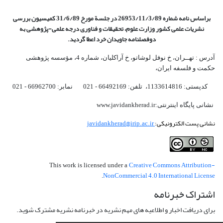
براساس نامه شماره 26953/11/3/89 در جلسة مورخ 31/6/89 کمیسیون
بررسی
نشریات علمی کشور وزارت علوم، تحقیقات و فناوری درجه علمی‌-پژوهشی
به
دوفصلنامه جاویدان خرد اعطا گردید.
آدرس : تهــران، خ نوفل لوشاتو، خ آراکلیان، شماره 4،‌ مؤسسه پژوهشی
حکمت و فلسفه ایران،‌
کدپستی: 1133614816، تلفن: 66492169 - 021 نمابر: 66962700 - 021
نشانی پایگاه اینترنتی:www.javidankherad.ir
نشانی پست الکترونیکی:
javidankherad@irip.ac.ir
Creative Commons Attribution-
This work is licensed under a
NonCommercial 4.0 International License
.
اشتراک خبرنامه
برای دریافت اخبار و اطلاعیه های مهم نشریه در خبرنامه نشریه مشترک شوید.