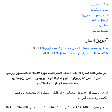
صفحه اصلی
درباره نشریه
اعضای هیات تحریریه
ارسال مقاله
تماس با ما
نقشه سایت
آخرین اخبار
تفاهم نامه موسسه با انجمن حکمت و فلسفه ایران
1400-02-21
شناسه ORCID برای نویسنده مسئول
1399-09-20
براساس نامه شماره 26953/11/3/89 در جلسة مورخ 31/6/89 کمیسیون
بررسی
نشریات علمی کشور وزارت علوم، تحقیقات و فناوری درجه علمی‌-پژوهشی
به
دوفصلنامه جاویدان خرد اعطا گردید.
آدرس : تهــران، خ نوفل لوشاتو، خ آراکلیان، شماره 4،‌ مؤسسه پژوهشی
حکمت و فلسفه ایران،‌
کدپستی: 1133614816، تلفن: 66492169 - 021 نمابر: 66962700 - 021