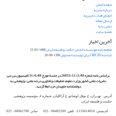
صفحه اصلی
درباره نشریه
اعضای هیات تحریریه
ارسال مقاله
تماس با ما
نقشه سایت
آخرین اخبار
تفاهم نامه موسسه با انجمن حکمت و فلسفه ایران
1400-02-21
شناسه ORCID برای نویسنده مسئول
1399-09-20
براساس نامه شماره 26953/11/3/89 در جلسة مورخ 31/6/89 کمیسیون
بررسی
نشریات علمی کشور وزارت علوم، تحقیقات و فناوری درجه علمی‌-پژوهشی
به
دوفصلنامه جاویدان خرد اعطا گردید.
آدرس : تهــران، خ نوفل لوشاتو، خ آراکلیان، شماره 4،‌ مؤسسه پژوهشی
حکمت و فلسفه ایران،‌
کدپستی: 1133614816، تلفن: 66492169 - 021 نمابر: 66962700 - 021