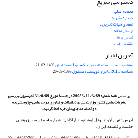
دسترسی سریع
صفحه اصلی
درباره نشریه
اعضای هیات تحریریه
ارسال مقاله
تماس با ما
نقشه سایت
آخرین اخبار
تفاهم نامه موسسه با انجمن حکمت و فلسفه ایران
1400-02-21
شناسه ORCID برای نویسنده مسئول
1399-09-20
براساس نامه شماره 26953/11/3/89 در جلسة مورخ 31/6/89 کمیسیون
بررسی
نشریات علمی کشور وزارت علوم، تحقیقات و فناوری درجه علمی‌-پژوهشی
به
دوفصلنامه جاویدان خرد اعطا گردید.
آدرس : تهــران، خ نوفل لوشاتو، خ آراکلیان، شماره 4،‌ مؤسسه پژوهشی
حکمت و فلسفه ایران،‌
کدپستی: 1133614816، تلفن: 66492169 - 021 نمابر: 66962700 - 021