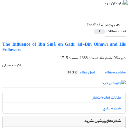
کلیدواژه‌ها =
Ibn Sìnå
تعداد مقالات:
1
The Influence of Ibn Sìnå on Gadr ad-Dìn Qinawì and His
Followers
دوره 06، شماره 4، اسفند 1388، صفحه
5-17
اِکرم دمیرلی
مشاهده مقاله
اصل مقاله
97.3 K
مقالات آماده انتشار
شماره جاری
شماره‌های پیشین نشریه