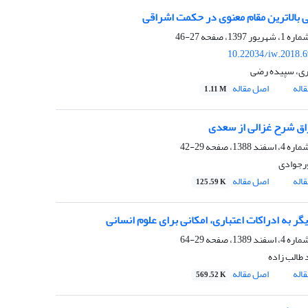
نی بالاترین مقام معنوی در حکمت اشراقی
27-46
10.22034/iw.2018.
ری، سپیده رضی
اله
اصل مقاله
1.11 M
راق شرح غزالی از سعدی
29-42
ورجوادی
اله
اصل مقاله
125.59 K
گر به ادراکات اعتباری، امکانی برای علوم انسانی
29-64
طالب زاده
اله
اصل مقاله
569.52 K