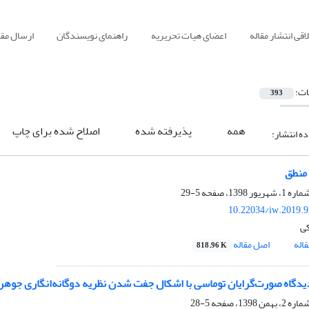
قی انتشار مقاله
اعضای هیات تحریریه
راهنمای نویسندگان
ارسال مقا
ات:
393
همه
پذیرفته شده
اصلاح شده برای چاپ
ده انتشار:
منطق
5-29
10.22034/iw.2019.
کی
اله
اصل مقاله
818.96 K
یدگاه صورت‌گرایان توماسی با اشکال جفت شدن نظریه دوگانه‌انگاری جوهر
5-28