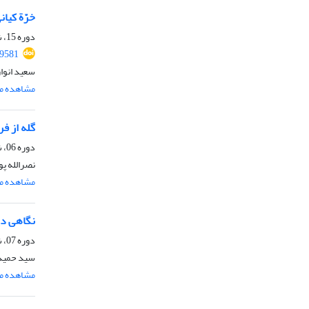
خرّة کیا
دوره 15، شماره 1، شهریور 1397، صفحه
69581
سعید انوا
مشاهده مق
گله از ف
دوره 06، شماره 4، اسفند 1388، صفحه
نصرالله پ
مشاهده مق
نگاهی دی
دوره 07، شماره 4، اسفند 1389، صفحه
سید حمید 
مشاهده مق