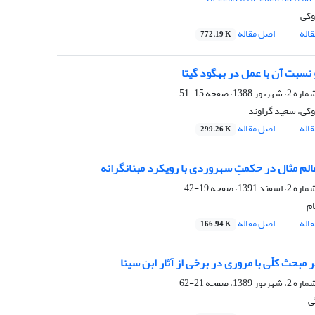
وکی
اله
اصل مقاله
772.19 K
نسبت آن با عمل در بهگود گیتا
15-51
وکی، سعید گراوند
اله
اصل مقاله
299.26 K
لم مثال در حکمتِ سهروردی با رویکرد مبنانگرانه
19-42
ام
اله
اصل مقاله
166.94 K
در مبحث کلّی با مروری در برخی از آثار ابن سینا
21-62
ی