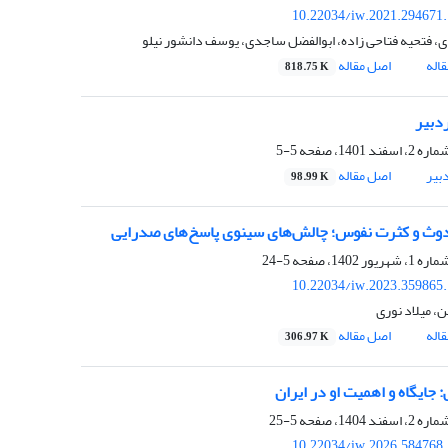
10.22034/iw.2021.294671
، فتحیه فتاحی زاده، ابوالفضل ساجدی، یوسف دانشور نیلو
اله
اصل مقاله
818.75 K
بیر
5-5
بیر
اصل مقاله
98.99 K
دوث و کثرت نفوس؛ چالش‌های سینوی پاسخ‌های صدرایی
5-24
10.22034/iw.2023.359865
، میلاد نوری
اله
اصل مقاله
306.97 K
 جایگاه و اهمیت او در ایران
5-25
10.22034/iw.2026.584768