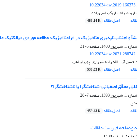
10.22034/iw.2019.166373
یان، امیراحسان کرباسی زاده
اله
اصل مقاله
488.14 K
شأ و اجتناب‌ناپذیری متافیزیک در فرامتافیزیک: مطالعه‌‌ موردی دیالکتیک 
5-31
10.22034/iw.2021.288742
حسن آیت الله زاده شیرازی، پوریا پناهی
اله
اصل مقاله
538.03 K
لاق محقّق اصفهانی؛ شناخت‌گرا یا ناشناخت‌گرا؟
7-28
دی
اله
اصل مقاله
459.43 K
 و صفحه فهرست مقالات