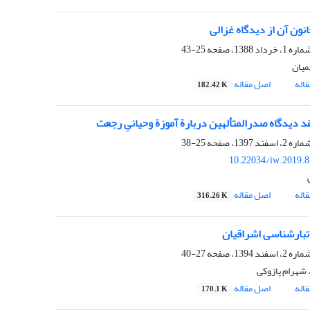
انون آن از دیدگاه غزالی
25-43
میان
اله
اصل مقاله
182.42 K
د دیدگاه صدرالمتألهین دربارة آموزة وحیانیِ رجعت
25-38
10.22034/iw.2019.
اله
اصل مقاله
316.26 K
تبارشناسی اشراقیان
27-40
 شهرام پازوکی
اله
اصل مقاله
170.1 K