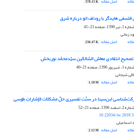
اله
اصل مقاله
378.15 K
فلسفی هایدگر با رودلف اتو درباره شرق
21-41
د زمانی
اله
اصل مقاله
236.47 K
تصحیح انتقادی معاش السّالکین سیّدمحمّد نوربخش
21-40
لی شیجانی
اله
اصل مقاله
1.18 M
کت‌شناسی ابن‌سینا در سنّت تفسیری حلّ مشکلات الإشاراتِ طوسی
21-52
10.22034/iw.2018.
 اسماعیلی
اله
اصل مقاله
2.12 M