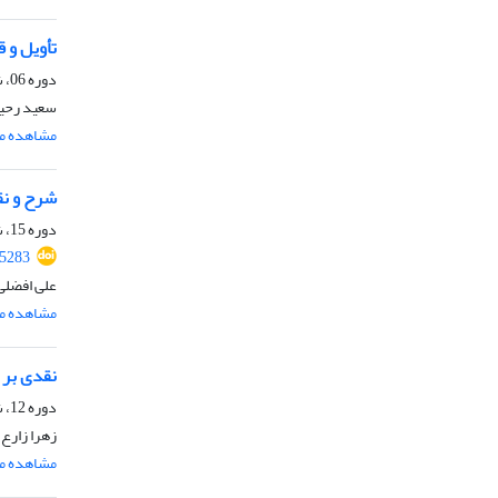
تأویل و ق
دوره 06، شماره 1، خرداد 1388، صفحه
سعید رحی
مشاهده مق
شرح و نق
دوره 15، شماره 2، اسفند 1397، صفحه
85283
علی افضلی
مشاهده مق
نقدی بر 
دوره 12، شماره 2، اسفند 1394، صفحه
زهرا زارع،
مشاهده مق