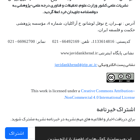
نشریات علمی کشور وزارت علوم، تحقیقات و فناوری درجه علمی‌-پژوهشی
به
دوفصلنامه جاویدان خرد اعطا گردید.
آدرس : تهــران، خ نوفل لوشاتو، خ آراکلیان، شماره 4،‌ مؤسسه پژوهشی
حکمت و فلسفه ایران،‌
کدپستی: 1133614816، تلفن: 66492169 - 021 نمابر: 66962700 - 021
نشانی پایگاه اینترنتی:www.javidankherad.ir
نشانی پست الکترونیکی:
javidankherad@irip.ac.ir
Creative Commons Attribution-
This work is licensed under a
NonCommercial 4.0 International License
.
اشتراک خبرنامه
برای دریافت اخبار و اطلاعیه های مهم نشریه در خبرنامه نشریه مشترک شوید.
اشتراک
این وب سایت از کوکی ها برای اطمینان از ارائه بهترین