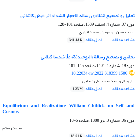
تحلیل و تصحیح انتقادی رساله الاحجار الشداد اثر فیض کاشانی
دوره 07، شماره 4، اسفند 1389، صفحه
101-128
سید حسین موسویان، سعید انواری
مشاهده مقاله
اصل مقاله
341.18 K
تحقیق و تصحیح رسالۀ «التوحیدیّة» ملّا شمسا گیلانی
دوره 19، شماره 1، 1401، صفحه
145-181
10.22034/iw.2022.318399.1586
علی خانی، سید محمد علی دیباجی
مشاهده مقاله
اصل مقاله
1.23 M
Equilibrium and Realization: William Chittick on Self and
Cosmos
دوره 06، شماره 3، دی 1388، صفحه
5-18
محمد رستم
مشاهده مقاله
اصل مقاله
85.01 K