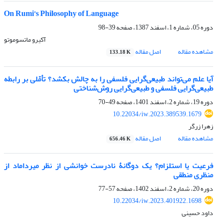
On Rumi’s Philosophy of Language
دوره 05، شماره 1، اسفند 1387، صفحه
39-98
آکیرو ماتسوموتو
مشاهده مقاله
اصل مقاله
133.18 K
آیا علم می‌تواند ‌طبیعی‌گرایی فلسفی را به چالش بکشد؟ تأمّلی بر رابطه
‌طبیعی‌گرایی فلسفی و طبیعی‌گرایی روش‌شناختی
دوره 19، شماره 2، اسفند 1401، صفحه
49-70
10.22034/iw.2023.389539.1679
زهرا زرگر
مشاهده مقاله
اصل مقاله
656.46 K
فرعیت یا استلزام؟ یک دوگانۀ نادرست خوانشی از نظر میرداماد از
منظری منطقی
دوره 20، شماره 2، اسفند 1402، صفحه
57-77
10.22034/iw.2023.401922.1698
داود حسینی