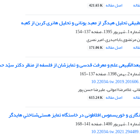
اله
اصل مقاله
421.65 K
بیقی تحلیل هیدگر از معبد یونانی و تحلیل هانری کربن از کعبه
137-154
 مرتضوی باباحیدری، امیر نصری
اله
اصل مقاله
171.06 K
بعدالطّبیعی علم و معرفت قدسی و تمایزشان از فلسفه از منظر دکتر سیّد ح
137-165
10.22034/iw.2019.201606
نی، غلامرضا اعوانی، علیرضا حسن پور
اله
اصل مقاله
615.24 K
نگاری و خوریسموس افلاطونی در خاستگاه تمایز هستی‌شناختیِ هایدگر
141-168
10.22034/iw.2021.294489