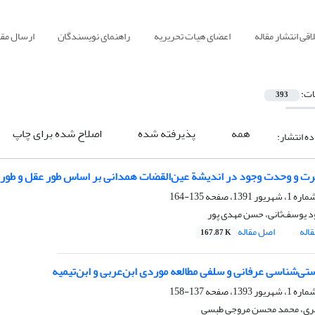
قی انتشار مقاله
اعضای هیات تحریریه
راهنمای نویسندگان
ارسال مقا
ات:
393
همه
پذیرفته شده
اصلاح شده برای چاپ
ده انتشار:
رت و وحدت وجود در اندیشة عین‌القضات همدانی بر اساس طور عقل و طور 
135-164
 یوسف‌ثانی، حسن مهدی پور
اله
اصل مقاله
167.87 K
تی‌شناسی عرفانی و سلفی مطالعه موردی ابن‌عربی و ابن‌تیمیه
137-158
ری، محمد محسن مروجی‌ طبسی