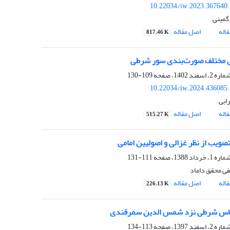
10.22034/iw.2023.367640
گمینی
اله
اصل مقاله
817.46 K
 مختلف صورت‌بندی سور شرطی
109-130
10.22034/iw.2024.436085
ابی
اله
اصل مقاله
515.27 K
تصویب از نظر غزالی و اصولیین امامی
111-131
ی محقق داماد
اله
اصل مقاله
226.13 K
اس شرطی نزد شمس الدین سمرقندی
113-134