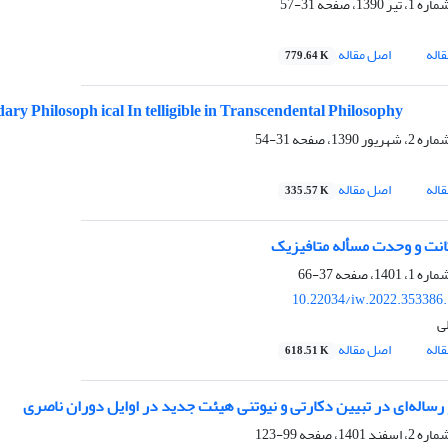
31-57
اله
اصل مقاله
779.64 K
dary Philosoph ical In telligible in Transcendental Philosophy
31-54
اله
اصل مقاله
335.57 K
انت و وحدت مسأله متافیزیک
37-66
10.22034/iw.2022.353386
ی
اله
اصل مقاله
618.51 K
رساله‌ای در تبیین دکارتی و نیوتنی هیئت جدید در اوایل دوران ناصری
99-123