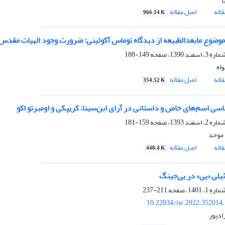
اله
اصل مقاله
966.14 K
موضوع مابعدالطبیعه از دیدگاه توماس آکوئینی: ضرورت وجود الهیات مقدس
149-188
واه
اله
اصل مقاله
354.52 K
اسی اسم‌های خاص و داستانی در آرای ابن‌سینا، کریپکی و اومبرتو اکو
159-181
 موحد
اله
اصل مقاله
448.4 K
ثیلی «یی» در یی‌جینگ
211-237
10.22034/iw.2022.352014
ادپور