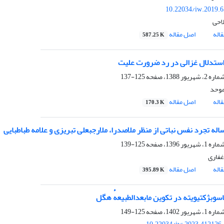
10.22034/iw.2019.
لاحی
اله
اصل مقاله
587.25 K
استدلال غزالی در رد ضرورت علیت
125-137
موحد
اله
اصل مقاله
170.3 K
اله تجرد نفس نباتی از منظر ملاصدرا، ملارجبعلی تبریزی و علامه طباطبایی
125-139
غفاری
اله
اصل مقاله
395.89 K
سوبژکتیویته در تکوین مابعدالطبیعهٔ هگل
125-149