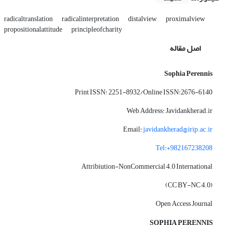
radicaltranslation
radicalinterpretation
distalview
proximalview
propositionalattitude
principleofcharity
اصل مقاله
Sophia Perennis
Print ISSN: 2251-8932/Online ISSN:2676-6140
Web Address: Javidankherad.ir
Email:
javidankherad@irip.ac.ir
Tel:+982167238208
Attribiution-NonCommercial 4.0 International
(CC BY-NC 4.0)
Open Access Journal
SOPHIA PERENNIS