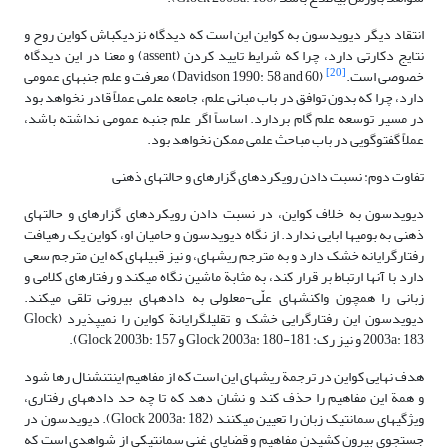
انتقاد دیگر دیویدسون به کواین این است که دیدگاه نزدیک­باش کواین روح و
نتایج دکارتی دارد، چرا که شرایط تایید کردن (assent) و معنا در این دیدگاه
[20]
خصوصی است.
(Davidson 1990: 58 and 60) معرفت و علم جنبه­ای عمومی
دارد، چرا که بدون توافق در باب مبانی علم، جامعه علمی عملاً قادر نخواهد بود
در مسیر توسعه علم گام بردارد. اساساً اگر علم جنبه عمومی نداشته باشد،
عملاً گفت­وگویی در باب مباحث علمی ممکن نخواهد بود.
تفاوت دوم: نسبت دادن رویکردهای گزاره­ای و حالت­های ذهنی
دیویدسون به خلاف کواین، در نسبت دادن رویکردهای گزاره­ای و حالت­های
ذهنی به بومی­ها ابایی ندارد. از نگاه دیویدسون و حامیان او، کواین یک رهیافت
رفتارگرایانه خشک دارد و به مترجم ریشه­ای، و نیز قبیله­ای که این مترجم سعی
دارد با آنها ارتباط بر قرار کند، به مثابة ماشین نگاه می­کند و رفتارهای کلامی و
زبانی را همچون واکنش­های علّی-معلولی به داده­های بیرونی تلقی می­کند.
دیویدسون این رفتارگرایی خشک و تقلیل­گرایانة کواین را نمی­پذیرد (Glock
2003a: 183 و نیز رک: Glock 2003a: 180-181 و Glock 2003b: 157).
هدف نهایی کواین در ترجمة ریشه­­ای این است که از مفاهیم اینتنشنال رها شود
و همة این مفاهیم را حذف کند و نشان دهد که تا چه حد داده­های رفتاری،
ویژگی­های سمانتیک زبان را تعیین می­کنند (Glock 2003a: 182). دیویدسون در
جستجوی بیرون کشیدن مفاهیم و قضایای غنی سمانتیکی از شواهدی است که