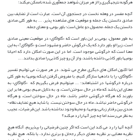
هرگونه نتیجه­گیری را از هر میزان شواهد جمع­آوری شده ناممکن می­کند:
آنچه مفسر در وهله نخست در جستجوی آن است، عبارت است از تضایف بین
صادق دانستن یک جمله و موقعیت های مشاهده پذیر. ... به طور کلی صادق
دانستن یک جمله، محصول دو عامل است: باور بومی، و معنای جمله.
به طور معمول، بومی بر این باور است که «گاواگای» در موقعیت معینی صادق
است، زیرا او باور دارد که یک خرگوش حاضر و مشهود است و «گاواگای!» به این
معنا است که خرگوشی موجود است. اما در این صورت امکان دارد که احیانا
بومی­ها باور کاذبی داشته باشند، و از آن رو چیز کاذبی را صادق بدانند. ...
اما اکنون امکان های دیگری مطرح می شوند. در هر صورت می توانیم تفسیر
«گاواگای» را با داده­ها سازگار کنیم، با مفروض گرفتن اینکه بومی­ها به طور کلی
درباره خرگوش­ها در اشتباه­اند: ... می­توانیم فرض بگیریم که «گاواگای» به
معنای این باشد که ماه در حال سوختن است، و، به دلایل مبهم، بومی ها بر این
باورند که هرگاه خرگوشی حاضر باشد، ماه در حال سوختن است، و هرگاه
خرگوشی حاضر نباشد، ماه در حال سوختن نیست. یا شاید هیچ تضایف نظام­
مندی بین رفتار زبانی بومی­ها، و محیط وجود نداشته باشد. این فرضیات، عجیب
به نظر می رسند اما چه چیز آنها را رد می­کند؟
آنچه آنها را رد می کند این است که اگر چنین فرضیاتی را بپذیریم، آنگاه هیچ
نظریه معنایی بر نظریه معنای دیگر رجحان و برتری ندارد، یا بلکه، هیچ نظریه