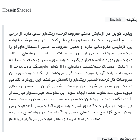
Hossein Shaqaqi
چکیده
English
ویلارد کواین در آزمایش ذهنی معروف ترجمه ریشه‌ای سعی دارد از برخی
مواضع فلسفی خود در باب معنا و ارجاع دفاع کند. او در ترسیم شرایط اولیه
این آزمایش مفروضاتی دارد و همین مفروضات مسیر استدلال‌های او را
جهت‌دهی می‌کنند. برخی از این مفروضات در تفسیر ریشه‌ای دونالد
دیویدسون مورد مناقشه قرار می‌گیرد. دیویدسون بستر اولیه بحث (استفاده
از آزمایش ذهنی ترجمه/تفسیر ریشه‌ای) را از کواین وام می‌گیرد ولی برخی از
مفروضات اولیه آن را مورد انتقاد قرار می‌دهد. از نگاه دیویدسون این
مفروضات کار ترجمه/تفسیر ریشه‌ای را ناممکن می‌کنند. این رویکرد انتقادی
دیویدسون منجر می‌شود بین ترجمه ریشه‌ای کواین و تفسیر ریشه‌ای
دیویدسون سه تفاوت عمده ایجاد شود. این تفاوت‌ها فهرست‌وار عبارتند از
(1) دیدگاه نزدیک‌باش کواین؛ که منجر به عصب شناختی شدن ترجمه و معنا
می-شود، در برابر دیدگاه دورباش دیویدسون، (2) پذیرش یا عدم پذیرش
رویکردهای گزاره‌ای و حالت‌های ذهنی، و (3) تفاوت در روایت‌های حمل به
صحت. در اینجا این تفاوت‌ها را مورد بررسی قرار می‌دهیم.
کلیدواژه‌ها
English