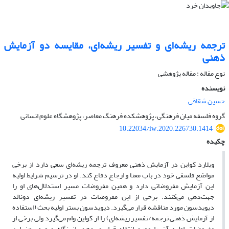
ترجمه ریشه‌ای و تفسیر ریشه‌ای، مقایسه دو آزمایش
ذهنی
نوع مقاله : مقاله پژوهشی
نویسنده
حسین شقاقی
گروه فلسفه میان فرهنگی، پژوهشکده فرهنگ معاصر، پژوهشگاه علوم انسانی
10.22034/iw.2020.226730.1414
چکیده
ویلارد کواین در آزمایش ذهنی معروف ترجمه ریشه‌ای سعی دارد از برخی
مواضع فلسفی خود در باب معنا و ارجاع دفاع کند. او در ترسیم شرایط اولیه
این آزمایش مفروضاتی دارد و همین مفروضات مسیر استدلال‌های او را
جهت‌دهی می‌کنند. برخی از این مفروضات در تفسیر ریشه‌ای دونالد
دیویدسون مورد مناقشه قرار می‌گیرد. دیویدسون بستر اولیه بحث (استفاده
از آزمایش ذهنی ترجمه/تفسیر ریشه‌ای) را از کواین وام می‌گیرد ولی برخی از
مفروضات اولیه آن را مورد انتقاد قرار می‌دهد. از نگاه دیویدسون این