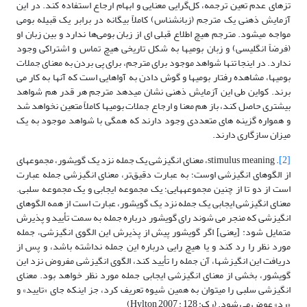
تزهای عدم تعین ترجمه، کل‌گرایی معنایی و ابهام ارجاع استفاده کند. در این
آزمایش ذهنی یک مترجم (زبان­شناس) کاملاً بیگانه در برابر یک قبیله بومی
مواجه می­شود. مترجم هیچ اطلاع قبلی ای از زبان بومی‌ها ندارد و بین زبان او
(فرضاً انگلیسی) و زبان بومی­ها به شکل تاریخی هیچ تماس و اشتراکی وجود
ندارد. در اینجا تنها شواهد موجود برای مترجم، برای پی بردن به معنای جملات
بومی­ها، مشاهده رفتار بومی­ها و گوش دادن به آواهایی است که آنها به کار می
برند. کواین طی این آزمایش ذهنی نشان می­دهد مترجم هر قدر هم شواهد
بیشتری حاصل کند، باز هم معنا و ارجاع جملات بومی­ها کاملاً متعین نخواهد شد
و همواره گزینه های متعددی وجود دارند که همگی با شواهد موجود به یک
میزان سازگاری دارند.
[2]
. stimulus meaning، معنای انگیزشی یک جمله نزد یک گویشور، مجموعه­ای
از الگوهای انگیزشی اوست؛ به عبارت دقیق‌تر، معنای انگیزشی جمله عبارت
است از دو تا از چنین مجموعه­هایی؛ یک مجموعه ایجابی و یک مجموعه سلبی.
معنای انگیزشی ایجابی یک جمله نزد یک گویشور، عبارت است از همه الگوهای
انگیزشی که منجر می شوند رای گویشور درباره جمله به سمت تأیید و پذیرش
متمایل شود: [یعنی] اگر گویشور پیش از پذیرش این الگوی انگیزشی، جمله
مورد نظر را رد کند و یا هیچ رایی درباره این جمله نداشته باشد، و پس از
دریافت این انگیزش­ها، آن جمله را تأیید کند، الگوی انگیزشی مفروض نزد این
گویشور، بخشی از معنای انگیزشی ایجابی جمله مورد نظر خواهد بود. معنای
انگیزشی سلبی را می­توان به همین شیوه تعریف کرد، جز اینکه جای «تایید» و
«رد» عوض می شود. (رک: Hylton 2007 : 128)