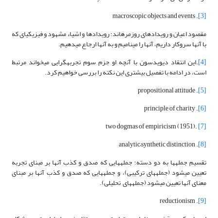
. macroscopic objects and events
[3]
مقصود اعیان و رویدادهای روزمره­اند؛ رویدادها و اشیاء مشهود و فیزیکی­ای که
با آنها سروکار داریم، آنها را می­نامیم و به آنها ارجاع می­دهیم.
[4]
.این انتقاد دیویدسون با آنچه او جزم سوم تجربه­گرایی می­خواند مرتبط
است، در ادامه با تفصیل بیشتری این نکته را بررسی خواهیم کرد.
. propositional attitude
[5]
. principle of charity
[6]
.two dogmas of empiricism (1951)
[7]
. analytic–synthetic distinction
[8]
تقسیم جمله­ها به دو دسته؛ جمله­هایی که صدق و کذب آنها بر مبنای تجربه
تعیین می­شود (جمله­های ترکیبی)، و جمله­هایی که صدق و کذب آنها بر مبنای
معنای آنها تعیین می­شود (جمله­های تحلیلی).
. reductionism
[9]