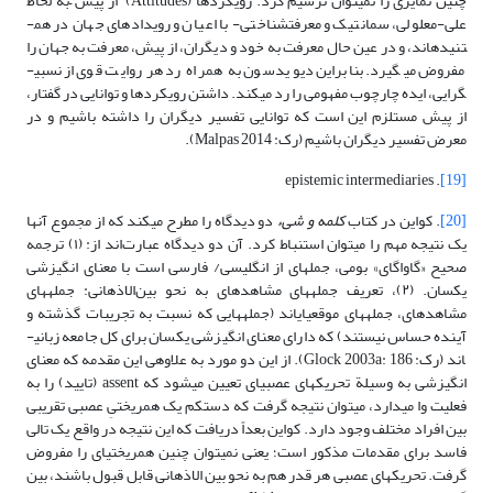
چنین تمایزی را نمی­توان ترسیم کرد. رویکردها (Attitudes) از پیش –به لحاظ
علی-معلولی، سمانتیک و معرفت­شناختی- با اعیان و رویدادهای جهان در هم­
تنیده­اند، و در عین حال معرفت به خود و دیگران، از پیش، معرفت به جهان را
مفروض می­گیرد. بنابراین دیویدسون به همراه رد هر روایت قوی از نسبی­
گرایی، ایده چارچوب مفهومی را رد می­کند. داشتن رویکردها و توانایی در گفتار،
از پیش مستلزم این است که توانایی تفسیر دیگران را داشته باشیم و در
معرض تفسیر دیگران باشیم (رک: Malpas 2014).
. epistemic intermediaries
[19]
[20]
. کواین در کتاب
کلمه و شیء
دو دیدگاه را مطرح می­کند که از مجموع آنها
یک نتیجه مهم را می­توان استنباط کرد. آن دو دیدگاه عبارت‌اند از: (١) ترجمه
صحیح «گاواگای» بومی، جمله­ای از انگلیسی/ فارسی است با معنای انگیزشی
یکسان. (٢)، تعریف جمله­های مشاهده­ای به نحو بین‌الاذهانی: جمله­های
مشاهده­ای، جمله­های موقعی­ای­اند (جمله­هایی که نسبت به تجریبات گذشته و
آینده حساس نیستند) که دارای معنای انگیزشی یکسان برای کل جامعه زبانی­
اند (رک: Glock 2003a: 186). از این دو مورد به علاوه­ی این مقدمه که معنای
انگیزشی به وسیلة تحریک­های عصبی­ای تعیین می­شود که assent (تایید) را به
فعلیت وا می­دارد، می­توان نتیجه گرفت که دست­کم یک هم­ریختیِ عصبی تقریبی
بین افراد مختلف وجود دارد. کواین بعداً دریافت که این نتیجه در واقع یک تالی
فاسد برای مقدمات مذکور است؛ یعنی نمی­توان چنین هم­ریختی­ای را مفروض
گرفت. تحریک­های عصبی هر قدر هم به نحو بین الاذهانی قابل قبول باشند، بین