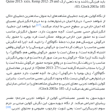
باید فیزیکی باشند و نه ذهنی (رک: Quine 2013: xxix، Kemp 2012: 29 and
83، Glock 2003a: 185).
از نگاه کواین، هرچند جمله­های مشاهد­ه­ای (به عنوان ساده­ترین جمله­های حاکی
از شواهد حسی)، دربارة اعیان درشت­واره­اند، و نه دربارة انگیزش­های عصبی­ای
[17]
که اعیان خارجی بر سطوح حسی ما ایجاد می­کنند،
اما شواهد این جمله­ها،
انگیزش­های حسیِ عصبی است. آنچه محوریت دارد، حصول انگیزش مناسب
است و نه حضور عین خارجی مربوطه. ممکن است فرد بومی، با حضور یک
خرگوش عروسکی هم عبارت/جملة «گاواگای!» را تایید کند (چرا که انگیزش
عصبی مناسب را دریافت کرده است و خرگوش عروسکی را با خرگوش واقعی
اشتباه گرفته است)، و ممکن است با حضور خرگوش واقعی هم «گاواگای!» را
تأیید نکند (زیرا –مثلاً- خرگوش به سرعت عبور کرده است و فرد بومی انگیزش
مناسب را دریافت نکرده است و در واقع متوجه حضور خرگوش نشده است یا
آن را با سنجاب اشتباه گرفته است) (Quine 2013: 27). از این­رو در معادل­سازیِ
«گاواگایِ!» زبان بوم­ها با «خرگوشِ!» زبان ما، آنچه اهمیت دارد حضور شیء
درشت­واره­ی ­خرگوش نیست بلکه وجود انگیزش عصبی مناسب است. بنابراین
کواین شواهد تجربی، معنای تجربی، و جمله­های مشاهده­ای را بر اساس عبارت­های
عصب­شناختی تعریف می­کند (رک: Glock 2003a: 185).
دیویدسون به تفسیر عصب­شناختی کواین از شواهد تجربی مترجم/ مفسر
ریشه­ای اعتراض می­کند. از نگاه دیویدسون، این نگرش کواین مبتنی بر جزم
[18]
سوم تجربه­گرایی است؛ یعنی ثنویت چارچوب مفهومی و محتوای تجربی.