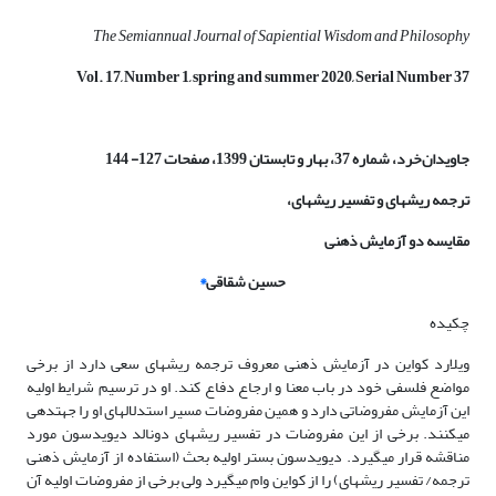
The Semiannual Journal of Sapiential Wisdom and Philosophy
Vol. 17, Number 1, spring
and
summer
2020, Serial Number 37
جاویدان‌خرد، شماره 37، بهار و تابستان 1399، صفحات 127- 144
ترجمه ریشه­ای و تفسیر ریشه­ای،
مقایسه دو آزمایش ذهنی
حسین شقاقی
*
چکیده
ویلارد کواین در آزمایش ذهنی معروف ترجمه ریشه­ای سعی دارد از برخی
مواضع فلسفی خود در باب معنا و ارجاع دفاع کند. او در ترسیم شرایط اولیه
این آزمایش مفروضاتی دارد و همین مفروضات مسیر استدلال­های او را جهت­دهی
می­کنند. برخی از این مفروضات در تفسیر ریشه­ای دونالد دیویدسون مورد
مناقشه قرار می­گیرد. دیویدسون بستر اولیه بحث (استفاده از آزمایش ذهنی
ترجمه/ تفسیر ریشه­ای) را از کواین وام می­گیرد ولی برخی از مفروضات اولیه آن