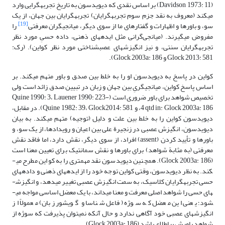
(Davidson 1973: 11) بر اساس نقدی که دیویدسون به تاریخ تجربه­گرایی وارد
می­کند (معروف به نقد جزم سوم تجربه­گرایان) تجربه­گرایان بین جهان، از یک
[19]
سو، و باورها و اظهارات و گفتارهای ما از سوی دیگر، میانجی­گران معرفتی
را
مفروض می­گیرند. (میانجی‌گرانی مثل ایده­های ذهنی، داده حسیِ مورد نظر
تجربه­گرایان سنتی، و نیز انگیزش­های عصب­شناختی مورد نظر کواین). (رک:
Glock 2013: 581 و Glock 2003a: 186).
کواین در پاسخ به دیویدسون او را به خلط بین صدق و باور متهم می­کند. بر
اساس پاسخ کواین، میانجی­گریِ بین جهان و زبان در تبیین صدق زائد است ولی
تخصیص شواهد برای باور ضروری است (Quine 1990: 3، Lauener 1990: 223-
4 qtd in: Glock 2003a: 186، و Quine 1982: 39، Glock2014: 581). در مقابل،
دیویدسون کواین را به خلط بین علت و دلیل (توجیه) متهم می­کند. به بیان
دیویدسون، انگیزش عصبی در زنجیرة علی بین اعیان و رویدادها، از یک سو، و
باورها و تأیید کردن (assent) افراد، از سوی دیگر، نقش دارد، اما فاقد نقش
معرفتی (به مثابة شواهد) برای باورها و نقش سمانتیک برای تعیین معنا است
(Glock 2003a: 186). همچنین دیویدسون نقد مهم­تری را به کواین مطرح می­
کند. به نظر دیویدسون، وقتی کواین توجه خود را از ایده­های ذهنی و داده­های
حسی تجربه­گرایان کلاسیک، به سمت انگیزش عصبی تغییر می­دهد، و انگیزش­
های حسی را شواهد اصلی معرفت و معنا می­داند، با یک معضل اساسی مواجه می­­
شود؛ یعنی این معضل که سوژه (فاعل شناسا و گویشور زبان) معمولاً از
انگیزش­های عصبی خود آگاهی ندارد و حال آنکه نمی­توان پذیرفت که سوژه از
شواهد باورش بی­اطلاع باشد (Glock 2003a: 186).