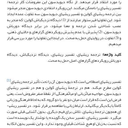
را مورد انتقاد قرار می­دهد. از نگاه دیویدسون این مفروضات کار ترجمه/
تفسیر ریشه­ای را ناممکن می­کنند. این رویکرد انتقادی دیویدسون منجر می­شود
بین ترجمه ریشه­ای کواین و تفسیر ریشه­ای دیویدسون سه تفاوت عمده ایجاد
شود. این تفاوت­ها فهرست­وار عبارتند از (1) دیدگاه نزدیک­باش کواین؛ که منجر به
عصب شناختی شدن ترجمه و معنا می­شود، در برابر دیدگاه دورباش
دیویدسون، (2) پذیرش یا عدم پذیرش رویکردهای گزاره­ای و حالت­های ذهنی،
و (3) تفاوت در روایت­های حمل به صحت. در اینجا این تفاوت­ها را مورد بررسی قرار
می­دهیم.
کلید واژه‌ها:
ترجمه ریشه­ای، تفسیر ریشه­ای، دیدگاه نزدیک­باش، دیدگاه
دورباش رویکرد‌های گزاره­ای، اصل حمل به صحت.
[1]
تفسیر ریشه­ای اصطلاحی است که دیویدسون آن را تحت تأثیر ترجمه ریشه­ای
کواین مطرح می­کند. هم در ترجمة ریشه­ای کواین و هم در تفسیر ریشه­ای
دیویدسون، مواجهه میانْ­زبانی (و میانْ­فرهنگی) از نقطة صفر مفروض است، یعنی
فرض این است که قرار است میان دو نفر یا دو گروه، که به لحاظ فرهنگی و زبانی
کاملاً با یکدیگر بیگانه­اند، ارتباط زبانی یا مفاهمه بر قرار شود. در تفسیر ریشه­
ای همچون ترجمة ریشه­ای، تلاش برای فهم دیگری، بدون آشنایی قبلی صورت
می­گیرد. تفسیر ریشه­ای، تفسیر سخن یک گوینده یا نوشتار یک نویسنده است
که نسبت به زبان او هیچ شناخت قبلی­ای وجود ندارد، و این تفسیر بدون اتکا به