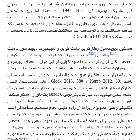
به نظر دیویدسون، مبنایی­تراند، زیرا این شواهد را می­توان با عبارت­های
غیرسمانتیک توصیف کرد. (Davidson 1991: 142) اما پروسه مدنظر
دیویدسون (به خلاف کواین) قرار نیست تعریف، تحلیل یا تقلیل دقیق و حذف
باشد. به نظر دیویدسون تحلیل و تقلیل، مفاهیمی زیادی قوی­اند. همین که
مفاهیم سمانتیک در پرتو مفاهیم غیرسمانتیک فهمیده شوند، نزد دیویدسون
کفایت می­کند (Davidson 1991: 219).
همچنین دیویدسون رفتارگرایی خشک کواین را نمی­پذیرد. دیویدسون ماهیت
[22]
[21]
اینتنشنال
و التفاتی
تأیید کردن (assent) را تصدیق می­کند. نزد کواین
assent شکلی از رفتار است، مقصود کواین از این عبارت، معنای روزمره و
مرسوم آن نیست، بلکه یک «تأیید سطحی» است، یک صوت محض یا یک رفتار
بدنی که قرار نیست حاکی از هیچ قصد و التفاتی باشد و قرار نیست اینتنشنال
باشد (Kemp 2012: 30 و Glock 2013: 580). ولی دیویدسون تبیین
رفتارگرایانه از assent را نمی­پذیرد. دیویدسون در اینجا از «صادق دانستن یک
جمله» سخن می­گوید. به عبارت دیگر بومی با assent یک باور را آشکار می­کند؛
باور به صدق یک جمله. assent یک واکنش التفاتی است (نه صرفاً یک واکنش
مکانیکی و علّی-معلولی)، زیرا ما آن را به دلیلی انجام می­دهیم. مثلاً ممکن است
مخاطب ما در برابر این جمله که «سیسرو یک خطیب رومی بود»، assent را نشان
دهد ولی در برابر این جمله که «تالی یک سخنران عمومی رومی بود»، assent را
نشان ندهد (با اینکه تالی نام دیگر سیسرو است). پس همواره باید بومی را در
گفتارها و تأییدهایش، دارای یک رویکرد اینتنشنال دانست، در نتیجه همواره