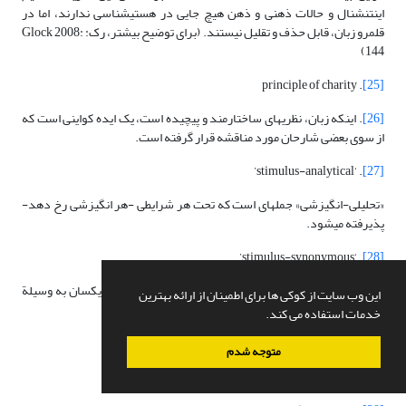
اینتنشنال و حالات ذهنی و ذهن هیچ جایی در هستی­شناسی ندارند، اما در
قلمرو زبان، قابل حذف و تقلیل نیستند. (برای توضیح بیشتر، رک: Glock 2008:
144)
. principle of charity
[25]
[26]
. اینکه زبان، نظریه­ای ساختارمند و پیچیده است، یک ایده کواینی است که
از سوی بعضی شارحان مورد مناقشه قرار گرفته است.
. ‘stimulus-analytical’
[27]
«تحلیلی-انگیزشی» جمله­ای است که تحت هر شرایطی -هر انگیزشی رخ دهد-
پذیرفته می­شود.
. ‘stimulus-synonymous’
[28]
دو جملة «مترادف-انگیزشی» جمله­هایی­اند که در موقعیت­های یکسان به وسیلة
این وب سایت از کوکی ها برای اطمینان از ارائه بهترین
همة گویشوران تأیید می­شوند.
خدمات استفاده می کند.
. truth-functional connectives
[29]
متوجه شدم
توضیح درباره­ ادات تابع ارزشی در پانوشت­های قبلی ذکر شد.