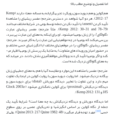
اما تفصیل و توضیح مطلب بالا:
هم کواین و هم دیویدسون رویکرد تجربه­گرایانه به مساله «معنا» دارند (Kemp
2012: 17). هر دو آنها شواهد در دسترس مترجم/ مفسر ریشه­ای را مشاهدة
تأیید کردن (assent) یا تأیید نکردن جمله توسط بومی در شرایط مختلف می­دانند
(Kemp 2012: 30-31 and 78-79). مثلاً مترجم/ مفسر ریشه­ای عبارت
«گاواگای!» را از زبان بومی­ها می­شنود. او برای اینکه به معنای این عبارت پی ببرد،
بررسی می­کند که بومی­ها در چه موقعیت­هایی این عبارت را به کار می­برند. مترجم/
مفسر ریشه­ای «گاواگای» را در موقعیت­های مختلف (با انگیزش­های حسی مختلف و
در حضور اعیان و رویدادهای متفاوت) به مثابة یک پرسش از بومی­ها اظهار می­
کند و اگر بومی­ها تأیید کردند و واکنش موافقت­آمیزی نشان دادند، در می­یابد که
به معنای گاواگای نزدیک شده است.
مترجم/ مفسر با مشاهده این موارد و مقایسه آنها با هم به معنای جمله­های زبان
بیگانه نزدیک می­شود. اما روایت دیویدسون با روایت کواین در اینجا یک تفاوت
مهم دارد و این تفاوت با تعابیر دیدگاه دورباش (distal) برای دیویدسون و
دیدگاه نزدیک­باش (proximal) برای کواین نام­گذاری می­شود (Glock 2003a:
185 و Kemp 2012: 131).
اما دیدگاه دورباش و دیدگاه نزدیک­باش به چه معنا است؟ شرایط تأیید یک
جمله از نگاه کواین بر اساس انگیزش­ها و تحریک­های عصبی بر روی سطوح
[10]
حسی
مورد توجه قرار می­گیرد (Quine 2013: 217, Quine 1982: 48). ولی از