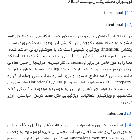
گویشوران مختلف یکسان نیستند (Ibid).
. intensional
[21]
. intentional
[22]
در اینجا تمایز گذاشتن بین دو مفهوم مذکور که در انگلیسی به یک شکل تلفظ
می­شوند (و صرفاً تفاوت کوچکی در نگارش آنها وجود دارد) ضروری است.
اینتشن (intension) ویژگی یا کیفیتی است که با هویت­های زبانی (مانند کلمه،
جمله و ...) مرتبط است، گاه آن را در فارسی معنا ترجمه می­کنند، اما از آنجا که
معنا را به طور خاص در برابر meaning به کار می­بریم، در اینجا از چنین معادلی
پرهیز کردم. همچنین باید به خاطر داشت که meaning معمولاً به طور خاص به
مثابه اینتنشن کلمه مطرح می­شود و برای اشاره به اینتنشنِ جمله از گزاره
(property) استفاده می­شود. اما مقصود از التفاتی (intiotional) مشخصه­هایی
است مرتبط با هویت­های ذهنی، از این رو هویت­ها و موجودات فیزیکی فاقد
مشخصه­ها و ویژگی­های التفاتی­اند؛ ویژگی­هایی مثل قصد کردن، خواستن، آرزو
کردن و ...
. intention
[23]
[24]
. اینکه دیویدسون مفاهیم اینتنشنال و حالات ذهنی را قابل حذف و تقلیل
به امور فیزیکی و عصب­شناختی نمی­داند، بخشی از نظریه او موسوم به وحدت
گرایی بی­قاعده (anomalous monism) است. بر اساس این نظریه، مفاهیم