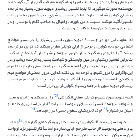
مترجمان و افراد دو زبانه، لغت­نامه­ها و هرگونه معرفت قبلی از آن گوینده یا
نویسنده صورت می­گیرد. تا اینجا تفسیر ریشه­ای دیویدسون، بسیار به ترجمة
ریشه­ای کواین شباهت دارد. اما در تفسیر ریشه­ای، دیویدسون به ملزومات
تفسیر تأکید می­کند: نسبت دادن باورها، و امیال به صاحب کلام یا نوشتار، و در
عین حال نسبت دادن معنا به کلمات و عبارت.
اما تفاوت این دو در چیست؟ دیویدسون تفسیر ریشه­ای را در بستر مواضع
انتقادی خود به کواین، و برخی از آرای کواینی مطرح می­کند که کواین در ترجمه
ریشه آنها مفروض می­گیرد یا از طریق ترجمه ریشه­ای از آنها دفاع می­کند.
بنابراین تفسیر ریشه­ای در عین وابستگی و شباهت بسیار به ترجمه ریشه­ای در
مواضع مهمی از ترجمه ریشه­ای فاصله می­گیرد. در اینجا سعی داریم نقاط مهم
این واگرایی را مرور کنیم، با توجه به این نکته که این مرور، بعضی از مواضع مهم
و کلیدی فلسفه دیویدسون را آشکار خواهد کرد. چند تفاوت مهم تفسیر
ریشه­ای دیویدسون با ترجمة ریشه­ای کواین از این قرار است:
[2]
الف-دیویدسون مفهوم کواینی معنای انگیزشی
را رد می­کند و از این رو محور
و شواهد ترجمه (تفسیر) ریشه­ای را توصیف شرایط گفتار بر اساس رویدادها و
[4]
[3]
اعیان درشت­واره
(و نه تحریک­های سطوح حسی) قرار می­دهد.
[5]
ب- دیویدسون به خلاف کواین، در نسبت دادن رویکرد­های گزاره­ای
و حالت­
های ذهنی به بومی­ها (از جانب مترجم) ابایی ندارد و اساساً کار تفسیر نزد او واجد
این سه رکن است: نسبت دادن معنا به اظهارات بومی­ها، نسبت دادن حالات