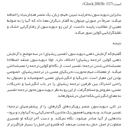
است (Glock 2003b: 157).
بنابراین دیویدسون به فرایند تبیین «فهم» زبان، یک عنصر هنجاربنیاد را اضافه
می­کند: صرفاً در صورتی می­توان به گفتار دیگران معنا داد که آنها را به ضوابط
معینی از عقلانیت پایبند دانست. از این رو دیویدسون از رفتارگرایی خشک و
تقلیل­گرایانه­ی کواین عبور می­کند.
نتیجه
گفتیم که آزمایش ذهنی دیویدسون (تفسیر ریشه­ای) در سه موضع با آزمایش
ذهنی کواین (ترجمه ریشه­ای) اختلاف دارد. اولا دیویدسون منتقد اصطلاحا
عصب­شناختی شدن ترجمه/ تفسیر است. از نگاه او کواین ترجمه را عصب­شناختی
می­کند. از معضلات مهم محوریت تحریک­های عصبی در ترجمه ریشه­ای، خصوصی
بودن این معیار است، تحریک­ها و انگیزش­های عصبی خصوصی­اند و نمی­توان به
راحتی اشتراک بین طرفین ترجمه ریشه­ای را در باب انگیزش­ها و تحریکات
عصبی، مفروض و مسلم گرفت. از این رو به نظر دیویدسون محور ترجمه/تفسیر
نه معنای انگیزشی بلکه اعیان درشت­واره­اند.
در ثانی دیویدسون عنصر رویکردهای گزاره­ای، را از پیش­فرض­های ترجمه/
تفسیر می­داند، و به بومی­ها همچون یک ماشین که محرک­هایی به آنها وارد و برون­
دادهایی از آنها صادر می­شود، نگاه نمی­کند. و دست آخر اینکه او تفسیری
متفاوت از اصل حمل به صحت می­دهد که قلمرو این اصل را بسیار فراگیرتر از