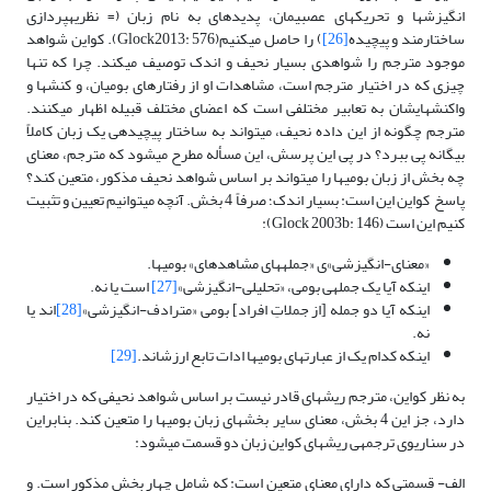
انگیزش­ها و تحریک­های عصبی­مان، پدیده­ای به نام زبان (= نظریه­پردازی
ساختارمند و پیچیده
[26]
) را حاصل می­کنیم(Glock2013: 576). کواین شواهد
موجود مترجم را شواهدی بسیار نحیف و اندک توصیف می­کند. چرا که تنها
چیزی که در اختیار مترجم است، مشاهدات او از رفتارهای بومیان، و کنش­ها و
واکنش­هایشان به تعابیر مختلفی است که اعضای مختلف قبیله اظهار می­کنند.
مترجم چگونه از این داده نحیف، می­تواند به ساختار پیچیده­ی یک زبان کاملاً
بیگانه پی ببرد؟ در پی این پرسش، این مسأله مطرح می­شود که مترجم، معنای
چه بخش از زبان بومی­ها را می­تواند بر اساس شواهد نحیف مذکور، متعین کند؟
پاسخ کواین این است: بسیار اندک؛ صرفاً 4 بخش. آنچه می­توانیم تعیین و تثبیت
کنیم این است (Glock 2003b: 146):
«معنای-انگیزشی»ی «جمله­های مشاهده­ای» بومی­ها.
اینکه آیا یک جمله­ی بومی، «تحلیلی-انگیزشی»
[27]
است یا نه.
اینکه آیا دو جمله [از جملاتِ افراد] بومی «مترادف-انگیزشی»
[28]
­اند یا
نه.
اینکه کدام یک از عبارت­های بومی­ها ادات تابع ارزش­اند.
[29]
به نظر کواین، مترجم ریشه­ای قادر نیست بر اساس شواهد نحیفی که در اختیار
دارد، جز این 4 بخش، معنای سایر بخش­های زبان بومی­ها را متعین کند. بنابراین
در سناریوی ترجمه­ی ریشه­ای کواین زبان دو قسمت می­شود:
الف- قسمتی که دارای معنای متعین است: که شامل چهار بخش مذکور است. و