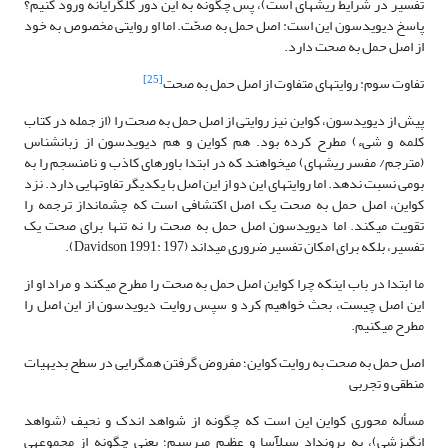
تفسیر در شرایط ریشه­ای است)، پس چگونه به این دور کل­گرایانه ورود کنیم؟
پاسخ دیویدسون این است: اصل حمل به صحّت. اما او روایتی مخصوص به خود
از اصل حمل به صحت دارد.
[25]
تفاوت سوم: روایت­های متفاوت از اصل حمل به صحت
پیش از دیویدسون، کواین نیز روایتی از اصل حمل به صحت را (از جمله در کتاب
کلمه و شیء) مطرح کرده بود. هم کواین و هم دیویدسون از زبان­شناس
(مترجم/ مفسر ریشه­ای) می­خواهند که در ابتدا باورهای کاذب و نامنسجم را به
بومی نسبت ندهد. اما روایت­های این دو از این اصل با یکدیگر تفاوت­هایی دارد. نزد
کواین، اصل حمل به صحت یک اصل اکتشافی است که چشم­انداز ترجمه را
تقویت می­کند. اما دیویدسون اصل حمل به صحت را نه تنها برای صحت یک
تفسیر، بلکه برای امکان تفسیر ضروری می­داند (Davidson 1991: 197).
ما ابتدا در باب اینکه چرا کواین اصل حمل به صحت را مطرح می­کند و مراد او از
این اصل چیست، بحث خواهیم کرد و سپس روایت دیویدسون از این اصل را
مطرح می­کنیم.
اصل حمل به صحت به روایت کواین؛ مفروض گرفتن هم­گرایی در سطح بدیهیات
منطقی و تجربی
مسأله محوری کواین این است که چگونه از شواهد اندک و نحیف (شواهد
انگیزشی)، به برون­داد سیل­آسا و عظیم می­رسیم؛ یعنی چگونه از مجموعه­ی