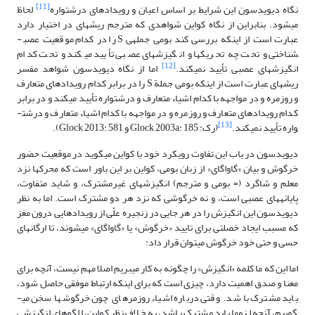
[11]
نگاه دیویدسون این شرایط بر اساس اعیان و رویدادهای درشت­واره
لحاظ
می­شود. بنابراین از نگاه کواین شواهدی که مترجم ریشه­ای در اختیار دارد
عبارت است از اینکه بررسی کند بومی جمله­ی S را در کدام موقعیت عصب­
شناختی و تحت چه تحریک­ها و انگیزش­های عصبی تأیید می­کند و تحت کدام
[12]
انگیزش­های عصبی تأیید نمی­کند.
اما از نگاه دیویدسون شواهد مفسر
ریشه­ای عبارت است از اینکه بومی جملة S را در برابر کدام رویدادهای متعارف
و روزمره و در مواجهه با کدام اشیاء متعارف و درشت­واره تأیید می­کند و در برابر
کدام رویدادهای متعارف و روزمره و در مواجهه با کدام اشیاء متعارف و درشت­
[13]
واره تأیید نمی­کند.
(رک: Glock 2003a: 185 و Glock 2013: 581).
دیویدسون در باب این تفاوت رویکرد خود با کواین می­گوید در موقعیت حضور
خرگوش و بیان «گاواگای» از زبان بومی، کواین بر این باور است که محرک­ها نزد
معلم و شاگرد (= بومی و مترجم) انگیزش­های غیرمشترک، و شاید متفاوت،
پایانه­های عصبی است، و نه خرگوشی که نزد هر دو مشترک است. اما به نظر
دیویدسون این انگیزش را در هر جایی در زنجیره علّی از رویدادهایی درون مغز
که مسبب ایجاد خصلتی برای تایید «خرگوش» یا «گاواگای» می­شوند، تا ارگان­های
حسی و حتی خود خرگوش می­توان قرار داد:
اما این که ما کلمه «انگیزش» را چگونه به کار می­بریم اصلا مهم نیست، آنچه برای
معنا و صدق اهمیت دارد، چیزی است که برای اینکه ارتباط موفقی حاصل شود،
باید مشترک باشد. وقتی درباره اشیاء روزمره­ای چون خرگوش­ها سخن می­
گوییم، آنچه لزوما باید مشترک باشد، به خلاف نظر کواین، الگوهای انگیزشی