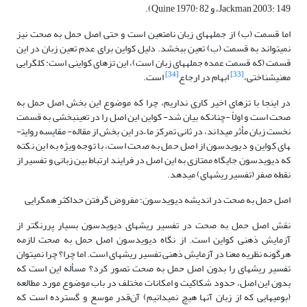
Jackman 2003: 149، و Quine 1970: 82).
اما قسمت (ب) از جمله­های زبان نامتعین است و حتی اصل حمل به صحت نیز
نمی­تواند به قسمت (ب) تعین ببخشد. دلیل کواین برای عدم تعین زبان در این
قسمت (که قسمت عمده جمله­های زبان است)، این تزهای کواینی است: کل­گرایی
[34]
[33]
معنی­شناختی،
ابهام در ارجاع
است.
در اینجا با تزهای اخیر کاری نداریم، چرا که موضوع این بخش اصل حمل به
صحت است و اولاً -چنانکه بیان شد- کواین این اصل را در تعین­بخشی به قسمت
نخست زبان مأثر می­داند، در ثانی تمرکز ما –در این بخش از مقاله- مقایسه روایت­
های کواین و دیویدسون از اصل حمل به صحت است، با توجه ویژه به این نکته
که دیویدسون جایگاه ممتازی به این اصل در فرایند ارتباط بین زبانی و تفسیر از
نقطه صفر (تفسیر ریشه­ای) می­دهد.
اصل حمل به صحت در اندیشه دیویدسون؛ مفروض گرفتن حداکثرِ هم­گرایی
نقش اصل حمل به صحت در تفسیر ریشه­ای دیویدسون بسیار پررنگ­تر از
آزمایش ذهنی کواین است. از نگاه دیویدسون اصل حمل به صحت لازمه
هرگونه نظریه معنا در آزمایش ذهنی تفسیر ریشه­ای است. اما چرا؟ چرا نمی­توان
تفسیر ریشه­ای را بدون اصل حمل به صحت تصور کرد؟ مسأله این است که
بدون این اصل، حدود شکاکیت و امکانات مختلف در باب موضوع مورد مطالعه
(بومی­هایی که از زبان آنها هیچ نمی­دانیم) آن‌قدر موسع و گسترده است که