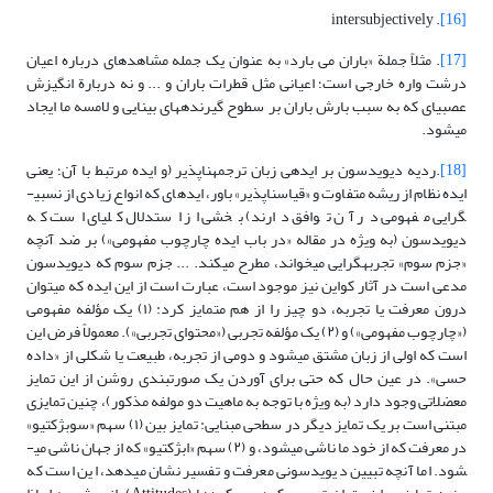
. intersubjectively
[16]
[17]
. مثلاً جملة «باران می بارد» به عنوان یک جمله مشاهده­ای درباره اعیان
درشت واره خارجی است؛ اعیانی مثل قطرات باران و ... و نه دربارة انگیزش
عصبی­ای که به سبب بارش باران بر سطوح گیرنده­های بینایی و لامسه ما ایجاد
می­شود.
[18]
.ردیه دیویدسون بر ایده­ی زبان ترجمه­ناپذیر (و ایده مرتبط با آن؛ یعنی
ایده نظام از ریشه متفاوت و «قیاس­ناپذیر» باور، ایده­ای که انواع زیادی از نسبی­
گرایی مفهومی در آن توافق دارند) بخشی از استدلال کلی­ای است که
دیویدسون (به ویژه در مقاله «در باب ایده چارچوب مفهومی») بر ضد آنچه
«جزم سوم» تجربه­گرایی می­خواند، مطرح می­کند. ... جزم سوم که دیویدسون
مدعی است در آثار کواین نیز موجود است، عبارت است از این ایده که می­توان
درون معرفت یا تجربه، دو چیز را از هم متمایز کرد: (١) یک مؤلفه مفهومی
(«چارچوب مفهومی») و (٢) یک مؤلفه تجربی («محتوای تجربی»). معمولاً فرض این
است که اولی از زبان مشتق می­شود و دومی از تجربه، طبیعت یا شکلی از «داده
حسی». در عین حال که حتی برای آوردن یک صورت­بندی روشن از این تمایز
معضلاتی وجود دارد (به ویژه با توجه به ماهیت دو مولفه مذکور)، چنین تمایزی
مبتنی است بر یک تمایز دیگر در سطحی مبنایی: تمایز بین (١) سهم «سوبژکتیو»
در معرفت که از خود ما ناشی می­شود، و (٢) سهم «ابژکتیو» که از جهان ناشی می­
شود. اما آنچه تبیین دیویدسونی معرفت و تفسیر نشان می­دهد، این است که