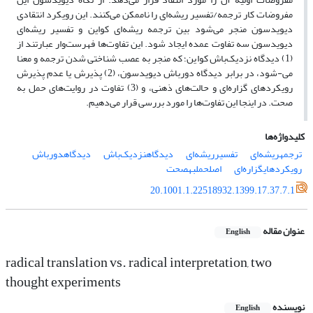
مفروضات کار ترجمه/تفسیر ریشه‌ای را ناممکن می‌کنند. این رویکرد انتقادی
دیویدسون منجر می‌شود بین ترجمه ریشه‌ای کواین و تفسیر ریشه‌ای
دیویدسون سه تفاوت عمده ایجاد شود. این تفاوت‌ها فهرست‌وار عبارتند از
(1) دیدگاه نزدیک‌باش کواین؛ که منجر به عصب شناختی شدن ترجمه و معنا
می-شود، در برابر دیدگاه دورباش دیویدسون، (2) پذیرش یا عدم پذیرش
رویکردهای گزاره‌ای و حالت‌های ذهنی، و (3) تفاوت در روایت‌های حمل به
صحت. در اینجا این تفاوت‌ها را مورد بررسی قرار می‌دهیم.
کلیدواژه‌ها
ترجمهریشه‌ای
تفسیرریشه‌ای
دیدگاهنزدیک‌باش
دیدگاهدورباش
رویکردهایگزاره‌ای
اصلحملبهصحت
20.1001.1.22518932.1399.17.37.7.1
عنوان مقاله
English
radical translation vs. radical interpretation, two
thought experiments
نویسنده
English