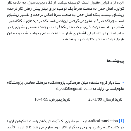
آنچه نزد کواین مقبول است، توصیف می­کند. از نگاه دیویدسون، به خلاف نظر
کواین، اصل حمل به صحت صرفاً یک توصیه برای بهتر پیش رفتن کار ترجمه
ریشه­ای نیست، بلکه اصل حمل به صحت شرط امکان ترجمه و تفسیر ریشه­ای
است، چرا که صرفاً با مفروض گرفتن این اصل است که تردیدهای شکاکانه بی­
شمار در باب سخن دیگریِ، تردیدهایی که فرایند ترجمه/ تفسیر ریشه­ای را در
برابر امکان­ها و انتخاب­های آشفته­ای قرار می­دهند، منتفی خواهد شد، و به این
طریق فرایند مذکور کنترل­پذیر خواهد شد.
پی‌نوشت‌ها
*
استادیار گروه فلسفة میان فرهنگی، پژوهشکده فرهنگ معاصر، پژوهشگاه
علوم انسانی. رایانامه: shpost58@gmail.com
تاریخ ارسال: 25/1/99 تاریخ پذیرش: 18/4/99
[1]
.radical translation، ترجمه ریشه­ای یک آزمایش ذهنی است که کواین آن را
در کتاب
کلمه و شیء
و برخی دیگر از آثار خود مطرح می کند تا از آن در تأیید