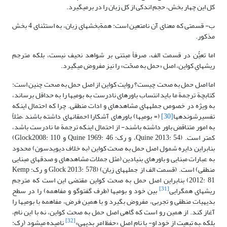
کل این چهار بخش، حجم اندکی از کل زبان را در برمی­گیرد.
ب- قسمتی که معنای آن نامتعین است: همةبخش­های زبان، به استثنای 4 بخش
مذکور.
اما تعیُّن در قسمت الف، صرفاً مبتنی بر شواهد نحیف نیست، بلکه مترجم
ریشه­ایِ کواین، اصل «حمل به صحّت» را نیز مفروض می­گیرد.
اما اصل حمل به صحت چیست؟ روایت کواین از اصل حمل به صحت چنین است:
کتابچة ترجمة ما باید انتساب باورهای نادرست به بومی­ها را به حداقل برساند،
به ویژه در خصوص جمله­های مشاهده­ای و ادات منطقی. چرا که احتمال اینکه
تفسیرشونده­ها
[30]
(= بومی­ها) باورهای آشکارا احمقانه­ای داشته باشند –مثلاً
به امور متناقض باور داشته باشند- از احتمال اینکه ترجمة ما نادرست باشد،
کمتر است. (Quine 2013: 54، و رک: Quine 1969: 46 و Glock2008: 110)
بنابراین دایره شمول اصل حمل به صحت کواین (به خلاف دیویدسون) محدود
به عبارات مبنایی و باورهای بنیادین (مثل جملات مشاهده­ای و صدق­های مبنایی
منطقی) است. (قسمت الف از جمله­های زبان) (Glock 2013: 578 و رک: Kemp
2012: 81) بنابراین اصل حمل به صحت کواین مقتضی این است که مترجم
[31]
ریشه­ای هم­گرایی
بین خود و بومی­ها (طرف گفت­وگو و مفاهمه) را در سطح
بدیهیات منطقی و تجربی، مفروض بگیرد و با همین فرض، مفاهمه با بومی­ها را
آغاز کند. از همین رو است که گاهی اصل حمل به صحت کواین، نه با این نام،
[32]
بلکه –به تبعیت از خود او- با نام اصل «حفظ امر بدیهی»
نامیده می­شود (رک: