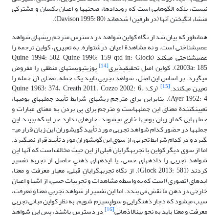
نیست، بلکه الگوهایی است که رویدادها، صحنه­ها و اعیان یکسان و مشترکی
منشاء انگیختن آنها (در طرفین) شده­اند (Davison 1995: 80).
همان­طور که بیان شد از نگاه کواین شواهد در دسترس مترجم ریشه­ای شواهد
عصب­شناختی است، و نه مشاهدة اعیان درشت­واره. به تعبیری، کواین ترجمه را
عصب­شناختی می­کند (Quine 1994: 502, Quine 1996: 159 qtd in: Glock
[14]
2003a: 185). کواین اصل تحقیق­پذیری
پوزیتیویست­های منطقی را مفروض
می­گیرد. بر اساس این اصل، شواهد تجربیِ تایید یک جمله، معنای آن جمله را
[15]
تعیین می­کنند.
(رک: Quine 1963: 374، Creath 2011، Cozzo 2002: 6،
Ayer 1952: 4). بنابراین برای مترجم ریشه­ای شرایط تأیید جمله­های بومی­ها،
تعیین­کنندة معنای این جمله­هاست و مترجم برای پی بردن به معنای عبارات و
جمله­هایی که از زبان بومی­ها خارج می­شوند، چاره­ای ندارد جز اینکه ببیند این
جمله­ها در حضور کدام شواهد تجربی مورد تأیید گویشوران این زبان قرار می­
گیرد و در کدام شرایط تجربی، از سوی این گویشوران مورد تأیید قرار نمی­گیرد.
اما از سوی دیگر کواین با تجربه­گرایان قبلی از این حیث مخالف است که آنها این
شواهد تجربی را داده­های حسی، یا ایده­های ذهنیِ حاصل از تجربه تفسیر
کردند (Glock 2013: 581). از نگاه تجربه­گرایانِ قبلی، معیار معرفت و معنا،
ایده­ای (تصوری) است که به واسطه مشاهدات و تجربیات حسی، از اشیا و اعیان
خارجی در ذهن ما نقش می بندد. اما این تفسیر از شواهد تجربیِ معنا و معرفت،
سبب می­شود که دچار ذهن­گرایی و سولپسیزم شویم. به نظر کواین مبانی تجربی
[16]
معرفت و معنا باید به نحو بین­الاذهانی
در دسترس باشند، پس این شواهد