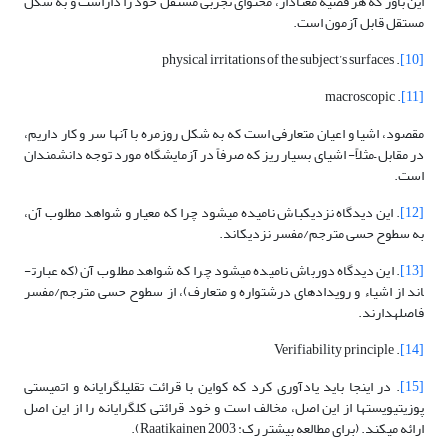
این باور که هر قضیه معنادار، محتوای تجربی مستقل خود را داراست و به شکل
مستقل قابل آزمون است.
. physical irritations of the subject’s surfaces
[10]
. macroscopic
[11]
مقصود، اشیا و اعیان متعارفی است که به شکل روزمره با آنها سر و کار داریم،
در مقابل –مثلاً- اشیای بسیار ریز که صرفاً در آزمایشگاه مورد توجه دانشمندان
است.
[12]
. این دیدگاه نزدیک­باش نامیده می­شود چرا که معیار و شواهد مطلوب آن،
به سطوح حسی مترجم/مفسر نزدیک­اند.
[13]
. این دیدگاه دورباش نامیده می­شود چرا که شواهد مطلوب آن (که عبارت­
اند از اشیاء و رویدادهای درشت­واره و متعارف)، از سطوح حسی مترجم/مفسر
فاصله­دارند.
. Verifiability principle
[14]
[15]
. در اینجا باید یادآوری کرد که کواین با قرائت تقلیل­گرایانه و اتمیستی
پوزیتیویست­ها از این اصل، مخالف است و خود قرائتی کل­گرایانه را از این اصل
ارائه می­کند. (برای مطالعه بیشتر رک: Raatikainen 2003).