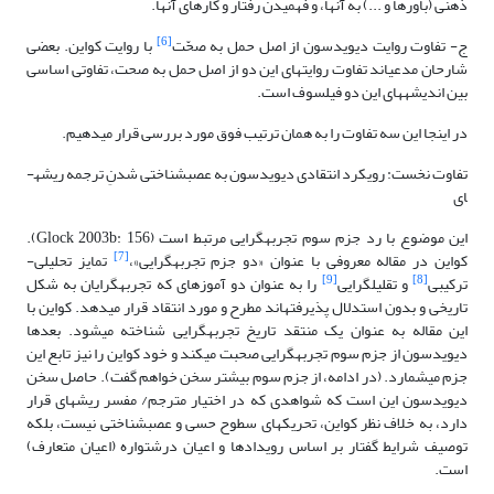
ذهنی (باورها و ...) به آنها، و فهمیدن رفتار و کارهای آنها.
[6]
ج- تفاوت روایت­ دیویدسون از اصل حمل به صحّت
با روایت کواین. بعضی
شارحان مدعی­اند تفاوت روایت­های این دو از اصل حمل به صحت، تفاوتی اساسی
بین اندیشه­های این دو فیلسوف است.
در اینجا این سه تفاوت را به همان ترتیب فوق مورد بررسی قرار می­دهیم.
تفاوت نخست: رویکرد انتقادی دیویدسون به عصب­شناختی شدنِ ترجمه ریشه­
ای
این موضوع با رد جزم سوم تجربه­گرایی مرتبط است (Glock 2003b: 156).
[7]
کواین در مقاله معروفی با عنوان «دو جزم تجربه­گرایی»،
تمایز تحلیلی-
[9]
[8]
ترکیبی
و تقلیل­گرایی
را به عنوان دو آموزه­ای که تجربه­گرایان به شکل
تاریخی و بدون استدلال پذیرفته­اند مطرح و مورد انتقاد قرار می­دهد. کواین با
این مقاله به عنوان یک منتقد تاریخ­ تجربه­گرایی شناخته می­شود. بعدها
دیویدسون از جزم سوم تجربه­گرایی صحبت می­کند و خود کواین را نیز تابع این
جزم می­شمارد. (در ادامه، از جزم سوم بیشتر سخن خواهم گفت). حاصل سخن
دیویدسون این است که شواهدی که در اختیار مترجم/ مفسر ریشه­ای قرار
دارد، به خلاف نظر کواین، تحریک­های سطوح حسی و عصب­شناختی نیست، بلکه
توصیف شرایط گفتار بر اساس رویدادها و اعیان درشت­واره (اعیان متعارف)
است.