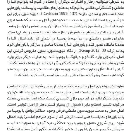
به شرطی می­توانیم رفتار و اظهارات دیگران را معنادار کنیم که بتوانیم آنها را
عاملان و کنش­گرانی عقلانی بدانیم که به هنجارهای عقلانیت پایبنداند؛ باورهایی
عمدتا منسجم و صادق دارند (Davidson 1991: 137). دیویدسون برای این
خوش­بینی یا اصطلاحاً حمل به صحت، محدوده­ای قائل نیست بلکه همه انواع
باورها و امیال را مشمول این اصل می­داند، و از این رو بر اساس این اصل، هم­
گرایی در عالی­ترین سطح، پیش­فرض آغاز مفاهمه در تفسیر ریشه­ای است.
بنابراین مفسر ریشه­ای در مواجهه با بومی­ها در ابتدای کار باید امیال آنها را
عمدتا عاقلانه تصور کند و باورهای آنها را عمدتا صادق و سازگار با باورهای خود
بداند (رک: Kemp 2012: 80). از نگاه دیویدسون، بدون مفروض گرفتن این
اصل، نمی­توان وارد گفتگو و دیالوگ با بومی­ها شد. به عبارت دیگر برای وارد
شدن به ارتباط زبانی و دیالوگ با بیگانگان، آنها را باید در وهله نخست کنش­
گرانی کاملاً عاقل و باورمندانی بر حق و صدق دانست، در غیر این صورت هر
گونه نظریه معنا و هرگونه معنابخشی و ترجمه و تفسیر ناممکن خواهد شد.
تفاوت در روایت­های اصل حمل به صحّت، به نظر برخی شارحان، تفاوت اساسی
بین دیویدسون و کواین است. اصل حمل به صحّت دیویدسون، به خلاف کواین،
یک پند عمل­گرایانه در نظریه­پردازی تفسیری نیست بلکه اصل ضروری صحّت
هرگونه تفسیر است و دایرة شمول آن بسیار گسترده­تر از اصل کواینی است.
اصل حمل به صحت دیویدسون مقتضی فرض وجود حداکثر توافق با بومی­ها در
باب باورها و تمایلات ذهنی است؛ فرضی که از سوی مترجم (مفسر) باید اعمال
شود. برای شروع تعامل با بومی­ها باید حداکثرِ تقید آنها را به ضوابط عقلانیت،
مفروض بگیریم. همین راه ورود به دور کل­گرایانه مذکور (بین معنا و اندیشه)