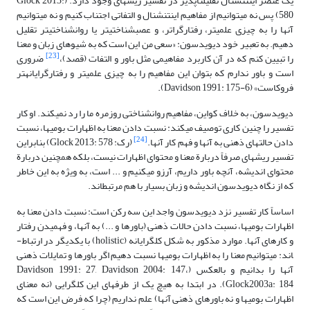
یک عنصر اینتنشنال تقلیل­ناپذیر در تفسیر ریشه­ای وجود دارد. (Glock 2013:
580) پس نه می­توانیم از مفاهیم اینتنشنال و التفاتی اجتناب کنیم و نه می­توانیم
آنها را به چیزی علمی­تر، رفتارگراتر، و عصب­شناختی­تر یا روان­شناختی­تر تقلیل
دهیم. به تعبیر خود دیویدسون: «سعی من این است که به شیوه­ای زبان و معنا
[23]
را تبیین کنم که در آن کاربرد مفاهیمی مثل باور و التفات (قصد)،
ضروری
است و باور ندارم که بتوان این مفاهیم را به چیزی علمی­تر و رفتارگرایانه­تر
فروکاست» (Davidson 1991: 175-6).
دیویدسون، به خلاف کواین، مفاهیم روا­ن­شناختی روزمره ما را رد نمی­کند. او کار
تفسیر را چنین کاری توصیف می­کند: نسبت دادن معنا به اظهارات بومی­ها، نسبت
[24]
دادن حالت­های ذهنی به آنها و فهم کار آنها.
(رک: Glock 2013: 578) بنابراین
تفسیر ریشه­ای صرفاً دربارة معنا و محتوای اظهارات نیست، بلکه همچنین دربارة
محتوای اندیشه، آنچه باور داریم، آرزو می­کنیم و ... است، به ویژه به این خاطر
که از نگاه دیویدسون اندیشه و زبان بسیار با هم مرتبط­اند.
اساساً کار تفسیر نزد دیویدسون واجد این سه رکن است: نسبت دادن معنا به
اظهارات بومی­ها، نسبت دادن حالات ذهنی (باورها و ...) به آنها، و فهمیدن رفتار
و کارهای آنها. موارد مذکور به شکل کل­گرایانه (holistic) با یکدیگر در ارتباط­
اند: می­توانیم معنا را به اظهارات بومی­ها نسبت دهیم اگر باورها و تمایلات ذهنی
آنها را بدانیم و بالعکس (Davidson 1991: 27, Davidson 2004: 147،
Glock2003a: 184). در ابتدا به هیچ یک از طرف­های این کل­گرایی (نه معنای
اظهارات بومی­ها و نه باورهای ذهنی آنها) علم نداریم (چرا که فرض این است که