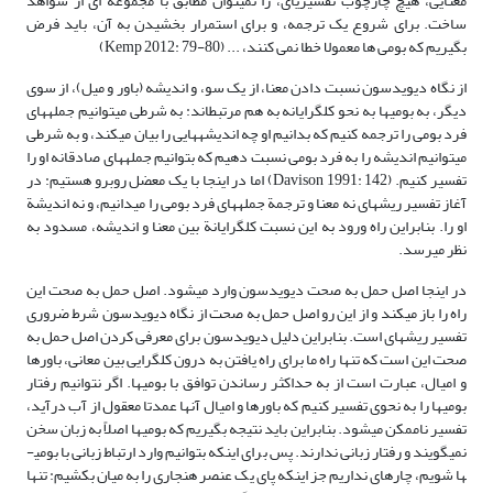
معنایی، هیچ چارچوب تفسیری­ای، را نمی­توان مطابق با مجموعه ای از شواهد
ساخت. برای شروع یک ترجمه، و برای استمرار بخشیدن به آن، باید فرض
بگیریم که بومی ها معمولا خطا نمی کنند، ... (Kemp 2012: 79-80)
از نگاه دیویدسون نسبت دادن معنا، از یک سو، و اندیشه (باور و میل)، از سوی
دیگر، به بومی­ها به نحو کل­گرایانه به هم مرتبط­اند: به شرطی می­توانیم جمله­های
فرد بومی را ترجمه کنیم که بدانیم او چه اندیشه­هایی را بیان می­کند، و به شرطی
می­توانیم اندیشه را به فرد بومی نسبت دهیم که بتوانیم جمله­های صادقانه او را
تفسیر کنیم. (Davison 1991: 142) اما در اینجا با یک معضل روبرو هستیم: در
آغاز تفسیر ریشه­ای نه معنا و ترجمة جمله­های فرد بومی را می­دانیم، و نه اندیشة
او را. بنابراین راه ورود به این نسبت کل­گرایانة بین معنا و اندیشه، مسدود به
نظر می­رسد.
در اینجا اصل حمل به صحت دیویدسون وارد می­شود. اصل حمل به صحت این
راه را باز می­کند و از این رو اصل حمل به صحت از نگاه دیویدسون شرط ضروری
تفسیر ریشه­ای است. بنابراین دلیل دیویدسون برای معرفی کردن اصل حمل به
صحت این است که تنها راه ما برای راه یافتن به درون کل­گرایی بین معانی، باورها
و امیال، عبارت است از به حداکثر رساندن توافق با بومی­ها. اگر نتوانیم رفتار
بومی­ها را به نحوی تفسیر کنیم که باورها و امیال آنها عمدتا معقول از آب درآید،
تفسیر ناممکن می­شود. بنابراین باید نتیجه بگیریم که بومی­ها اصلاً به زبان سخن
نمی­گویند و رفتار زبانی ندارند. پس برای اینکه بتوانیم وارد ارتباط زبانی با بومی­
ها شویم، چاره­ای نداریم جز اینکه پای یک عنصر هنجاری را به میان بکشیم: تنها