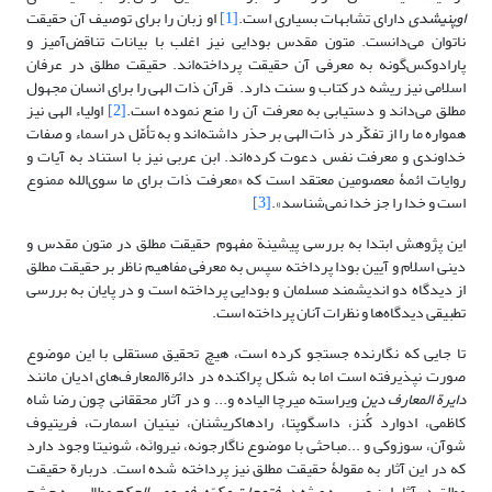
اوپنیشدی
دارای تشابهات بسیاری است.
[1]
او زبان را برای توصیف آن حقیقت
ناتوان می‌دانست. متون مقدس بودایی نیز اغلب با بیانات تناقض‌آمیز و
پارادوکس‌گونه به معرفی آن حقیقت پرداخته‌اند. حقیقت مطلق در عرفان
اسلامی نیز ریشه در کتاب و سنت دارد. قرآن ذات الهی را برای انسان مجهول
مطلق می‌داند و دستیابی به معرفت آن را منع نموده است.
[2]
اولیاء الهی نیز
همواره ما را از تفکّر در ذات الهی بر حذر داشته‌اند و به تأمّل در اسماء و صفات
خداوندی و معرفت نفس دعوت کرده‌اند. ابن عربی نیز با استناد به آیات و
روایات ائمۀ معصومین معتقد است که «معرفت ذات برای ما سوی‌الله ممنوع
است و خدا را جز خدا نمی‌شناسد».
[3]
این پژوهش ابتدا به بررسی پیشینة مفهوم حقیقت مطلق در متون مقدس و
دینی اسلام و آیین بودا پرداخته سپس به معرفی مفاهیم ناظر بر حقیقت مطلق
از دیدگاه دو اندیشمند مسلمان و بودایی پرداخته است و در پایان به بررسی
تطبیقی دیدگاه‌ها و نظرات آنان پرداخته است.
تا جایی که نگارنده جستجو کرده است، هیچ تحقیق مستقلی با این موضوع
صورت نپذیرفته است اما به شکل پراکنده در دائرة‌المعارف‌های ادیان مانند
دایرة المعارف
دین
ویراسته میرچا الیاده و... و در آثار محققانی چون رضا شاه
کاظمی، ادوارد کُنز، داسگوپتا، رادهاکریشنان، نینیان اسمارت، فریتیوف
شوآن، سوزوکی و ...مباحثی با موضوع ناگارجونه، نیروانَه، شونیتا وجود دارد
که در این آثار به مقولۀ حقیقت مطلق نیز پرداخته شده است. دربارة حقیقت
مطلق در آثار ابن عربی به ویژه در
فتوحات مکیّه
،
فصوص الحکم
مطالبی به چشم