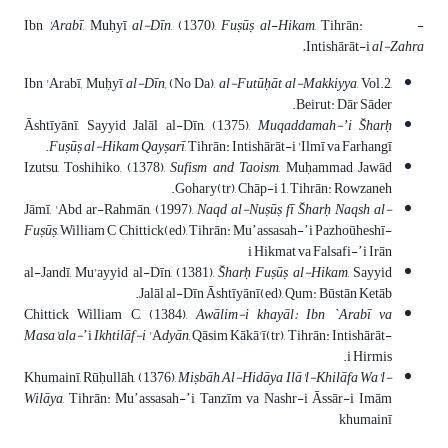
'
Arabī
, Muḥyī
al
-
Dīn
, (1370),
Fuṣūṣ al
-
Hikam
, Tihrān:
- Ibn
Intishārāt-i
al
-
Zahra.
Ibn 'Arabī
,
Muḥyī
al
-
Dīn
,
(No Da),
al-Futūḥāt al-Makkiyya
, Vol.2,
Beirut: Dār Sāder.
Āshtīyānī, Sayyid Jalāl al-Dīn, (1375),
Muqaddamah-ʼi S̆harḥ
Fuṣūṣ al-Hikam Qayṣarī
, Tihrān: Intishārāt-i 'Ilmī va Farhangī.
Izutsu, Toshihiko, (1378),
Sufism and Taoism
, Muḥammad Jawād
Gohary(tr), Chāp-i 1, Tihrān: Rowzaneh.
Jāmī, 'Abd ar-Rahmān, (1997),
Naqd al-Nuṣūṣ fī S̆harḥ Naqsh al-
Fuṣūṣ
, William C Chittick(ed), Tihrān: Muʼassasah-ʼi Pazhoūheshī-
i Hikmat va Falsafi-ʼi Irān
al-Jandī, Mu'ayyid al-Dīn, (1381),
S̆harḥ Fuṣūṣ al-Hikam
, Sayyid
Jalāl al-Dīn Āshtīyānī(ed), Qum: Būstān Ketāb.
Chittick William C, (1384),
Awālim-i khayāl: Ibn `Arabī va
Masa'ala-
ʼi
Ikhtilāf-i
'A
dyān
, Qāsim Kākā'ī(tr), Tihrān: Intishārāt-
i Hirmis.
Khumainī, Rūḥullāh, (1376),
Miṣbāh Al-Hidāya Ilā'l-Khilāfa Wa'l-
Wilāya
, Tihrān: Muʼassasah-ʼi Tanzīm va Nashr-i Āssār-i Imām
khumainī