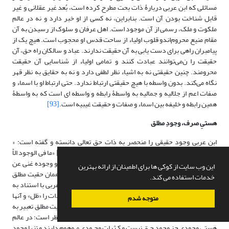
مسائلی که ابن عربی دربارۀ ذات بحت مطرح کرده است، بُعد غیر عقلانی و غیر
قابل شناخت بودن آن است. بنابراین، نه کسی از او خبر دارد و نه در عالم
ملکوت و ملک، رسمی از آن موجود است. اهل عرفان و سلوک از رسیدن به آن
مقام منیع محروم‌اندو قلوب اولیاء از ساحت قدس او محجوب است. هیچ یک از
پیامبران راهی برای دست یابی به آن حقیقت ندارند. عباد و سالکان راه حق، آن
حقیقت را ن‌می‌توانند عبادت کنند و تمامی اولیاء از شناسایی آن حقیقت
محرومند. چنین حقیقتی نه به اشیاء نظر لطفی دارد و نه به حقایق به نظر قهر
نگاه ‌می‌کند. بدون واسطه با هیچ حقیقتی ارتباط ندارد. حتی ارتباط او با اسماء و
صفات اعم از جلالیه و جمالیه به واسطۀ رابطه و واسطه ای است که به واسطۀ
همین رابطه و خلیفه بین اسماء و صفات و حقیقت غیبیه است.
[93]
هستیِ صرف، وجودِ مطلق
ابن عربی وجود حقیقی را منحصر به ذات حق تعالی دانسته و گفته است: «
لاوجود و لا موجود الاّ الله»،
[94]
« لیس فی الوجود الاّ الله»،
[95]
«ما فی الوجود الاّ
الله»،
[96]
« ان الله هو عین الوجود»
[97]
«فالله من حیث ذاته و وجوده غنی عن
این وب سایت از کوکی ها برای اطمینان از ارائه بهترین
العالمین»
[98]
بنابراین، حقیقت وجود منحصر به ذات الهی یا همان حقیت مطلق
خدمات استفاده می کند.
است و سایر موجودات در اصل، ظلّ و پرتو آن ذات اند. ابن عربی با استناد به
آیه « أَلَم تَرَ إّلَی رَبِّکَ کَیفَ مَدَّ الظِّلَّ» ( فرقان، 45)، هستی موجودات را «ظل» و آنها
متوجه شدم
را نِسَب و اضافاتِ اشراقی وجود حق ‌می‌داند.
[99]
او از این حقیت مطلق تعبیر به
«هستی صرف»،
[100]
«وجود مطلق» نموده است. زیرا بر این نظر است؛ در عالم
هستی وجودی جز‌ وجود‌ حـق نیست و کـثرات‌ وجـودی‌ مـوهوم دارند و تنها وجود