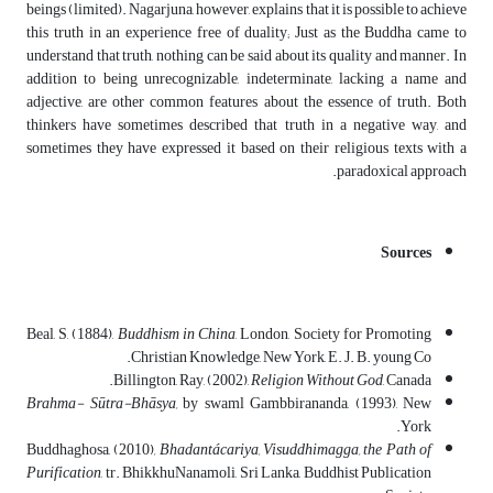
beings (limited). Nagarjuna, however, explains that it is possible to achieve
this truth in an experience free of duality; Just as the Buddha came to
understand that truth, nothing can be said about its quality and manner. In
addition to being unrecognizable, indeterminate, lacking a name and
adjective, are other common features about the essence of truth. Both
thinkers have sometimes described that truth in a negative way, and
sometimes they have expressed it based on their religious texts with a
paradoxical approach.
Sources
Beal, S, (1884),
Buddhism in China
, London, Society for Promoting
Christian Knowledge, New York, E. J. B. young Co.
Billington, Ray, (2002),
Religion Without God
, Canada.
Brahma- Sūtra-Bhāsya,
by swaml Gambbirananda, (1993), New
York.
Buddhaghosa, (2010)
, Bhadantácariya, Visuddhimagga, the Path of
Purification
, tr. BhikkhuNanamoli, Sri Lanka‌, Buddhist‌ Publication