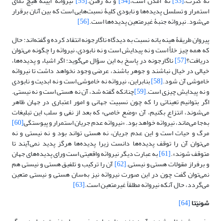
نه کثرت،
[53]
نه آمدن است،
[54]
و نه رفتن.
[55]
نیروانَه آیینۀ هیچ نمای
استمرار و تسلسل پدیده‌ها و نابودی کلیۀ نسبت‌هایی است که بین آنان برقرار
‌می‌شود. نیروانَه جنبۀ غیرمتعین پدیده‌ها است.
[56]
پیروان طریقۀ هینه یانه نسبت به دیدگاه ناگارجونه انتقاد کرده و گفته‌اند: حال
که همه چیز خلأ است و نه پیدایش است و نه نابودی، نیروانَه را چگونه ‌می‌توان
دریافت؟
[57]
ناگارجونه در پاسخ به این سؤال ‌می‌گوید: اگر اشیاء و پدیده‌ها،
خیالی در خیال نباشند و جوهر باشند، عرضی وجود نخواهد داشت تا نیروانَه
خاموشی آن شود.
[58]
بنابراین، نیروانَه نه خاموشی است و نه ابدیت و نابودی
و نه پیدایش چیزی است.
[59]
چنانکه گفته شد، آن نه هستی است و نه نیستی.
اگر بتوانیم تعیناتی را که چون نسبیت جهانی و امور اعتباری در جهان ظاهر
‌می‌شوند، انتزاع بکنیم، آن «وضع خاصی» که بعد از نفی و سلب این تبلیغات
به‌جا ‌می‌ماند، نیروانَه خواهد بود. «نیروانَه عدم جریان استمرار و پیوستگی
[60]
مرگ و حیات است و این عدم جریان، نه هستی تواند بود و نه نیستی و نه
‌می‌توان آن را توقف پدیده‌ها دانست زیرا پدیده‌ها هرگز پدید نمی‌آیند تا
متوقف شوند».
[61]
به عبارت دیگر نیروانَه واقعیتی است ورای پدیده‌های جهان
و برفراز مقولات هستی و نیستی.
[62]
آن را ترکیب و تلفیق هستی و نیستی هم
نمی‌توان گفت چون در این صورت نیروانَه نیز به‌سان هستی و نیستی متعین
‌می‌گردد، حال آنکه نیروانَه مطلقاً غیرمتعین است.
[63]
شونیَتا
[64]