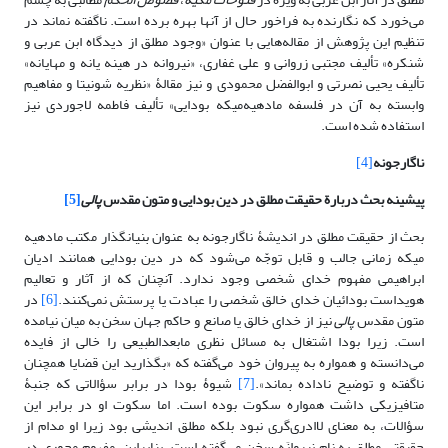
‌می‌خورد که نگارنده به فراخور حال از آنها بهره برده است. ناگفته نماند در
تنظیم این پژوهش از مقاله‌هایی با عنوان «وجود مطلق از دیدگاه ابن عربی و
شنکره» تألیف مجتبی زروانی و علی غفاری، «نیروانه در هینه یانه و مهایانه»
تألیف یحیی نصرتی و ابوالفضل محمودی و نیز مقالۀ «نظریه شونیتا و مفاهیم
وابسته به آن در فلسفه مادهیه‌میکه بودایی» تألیف فاطمه لاجوردی نیز
استفاده شده است.
ناگارجونه
[4]
پیشینه بحث دربارة حقیقت مطلق در دین بودایی و متون مقدس
پالی
[5]
بحث از حقیقت مطلق در اندیشۀ ناگارجونه به عنوان بنیانگذار مکتب مادهیه
میکه زمانی جالب و قابل توجّه ‌می‌شود که در دین بودایی همانند ادیان
ابراهیمی مفهوم خدای شخصی وجود ندارد. آنچنان که از آثار و تعالیم
هویداست بودائیان خدای خالق شخصی را عبادت یا پرستش نمی‌کنند.
[6]
در
متون مقدس
پالی
نیز از خدای خالق یا صانع و حاکم جهان سخن به میان نیامده
است. زیرا بودا اشتغال به مسائل نظری مابعدالطبیعی را خالی از فایده‌
می‌دانسته و همواره به پیروان خود ‌می‌گفته که «بگذارید این قضایا همچنان
ناگفته و توضیح ناداده بماند».
[7]
شیوۀ بودا در برابر سؤالاتی که جنبۀ
متافیزیکی داشت همواره سکوت بوده است. اما سکوت او در برابر این
سؤالات، به معنای لاادری‌گری نبود بلکه مطلق اندیشی بود زیرا او مدام از
حقیقتی مطلق به نام نیروانَه سخن ‌می‌گفته است. بنابراین، مفهوم محوری در