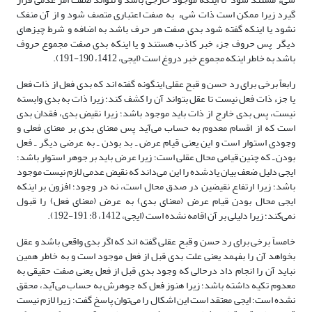
گیرد زیرا ممکن است ذات شیء به صفت اعتباری متصف شود و از آن منفک
نشود یا اینکه گفته شود بدی صفت هر حرف باشد به اضافه و شرط چیزهای
دیگر پس حروف جزء خبر کاذب هستند و یا اینکه بدی صفت مجموع حروف
باشد به خاطر اینکه مجموع خبر دروغ است (ایجی، 1412، 190-191).
رابعاً برخی برای رد حسن و قبح عقلی اینگونه گفته اند که بدی فعل از ذات فعل
یا جزء ذات فعل نیست تا عقل بتواند آن را کشف کند؛ زیرا ذات به بدی وابسته
نیست، پس بدی خارج از ذات باید موجود باشد؛ زیرا نقیض بدی، فقدان بدی
است که از اقسام معدوم به حساب می‌آید پس معنای بدی بر معنای فعلی و
وجودی استوار است و این یعنی قیام عرض ـ بد بودن ـ به عرضی دیگر ـ فعل
بودن ـ که چنین قیامی محال عقلی است؛ زیرا عرض باید بر جوهر استوار باشد؛
ایجی دلیل ضعف بیان یادشده را این می‌داند که نقیض عدمی لازم نیست موجود
باشد؛ زیرا ارتفاع نقیضین در صدق محال است، نه در وجود؛ افزون بر اینکه
ایجی محال بودن قیام عرض (معنای بدی) به عرض (معنای فعل) را قبول
نمی‌کند؛ زیرا دلیلی بر آن اقامه نشده است (ایجی، 1412، 8: 191-192).
خامساً برخی برای رد حسن و قبح عقلی گفته اند که اگر بدی واقعی باشد و عقل
بخواهد آن را بفهمد یعنی علت بدی قبل از فعل موجود است و به خاطر همین
نباید آن را انجام داد درحالی که وجود بدی قبل از فعل یعنی صفت حقیقی به
معدوم تکیه داشته باشد؛ زیرا هنوز فعل که جوهرش به حساب می‌آید، محقق
نشده است؛ ایجی معتقد است این اشکال را می‌توان پاسخ گفت؛ زیرا لازم نیست