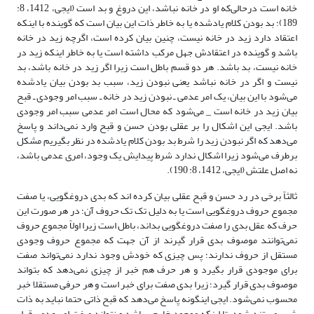
خانه است درحالی‌که او در خانه نباشد، این دروغ و بد است (ایجی، 1412، 8:
189)؛ بد بودن کلام یادشده یا به خاطر ذات این بیان است که گوینده با اینکه
اعتقاد دارد زید در خانه نیست، چنین بیان کرده است، اگرچه زید در خانه
باشد و گوینده در اعتقادش جهل مرکب داشته است یا به خاطر اینکه زید در
خانه نیست، بد باشد. هر دو قسم باطل است زیرا اگر زید در خانه باشد، بد
نیست و اگر در خانه نباشد یعنی نبودن زید، سبب بد بودن بیان یادشده
می‌شود با این بیان، یک امر عدمی ـ نبودن زید در خانه ـ سبب امر وجودی ـ قبح
بیان زید در خانه است _ می‌شود که محال است امر عدمی سبب امر وجودی
باشد. ایجی این اشکال را بر عقلی بودن حسن و قبح وارد نمی‌داند و پاسخ
می‌دهد که اگر نبودن زید را شرط بد بودن کلام یادشده در نظر بگیریم مشکل
برطرف می‌شود زیرا اشکال ندارد شرط پیدایش یک وجود، امری عدمی باشد،
نه اصل علتش (ایجی، 1412، 8: 190).
ثالثاً برخی در رد حسن و قبح عقلی بیان کرده اند که بدی دروغگویی، یا صفت
مجموع حروف دروغگویی است یا به دلیل تک تک حروف آن؛ در هر صورت این
حرف که عقل بدی را صفت دروغگویی بداند، باطل است زیرا اولاً مجموع حروف
نمی‌توانند موصوف بدی قرار گیرند از آن جهت که مجموع حروف وجودی
مستقل از حروف ندارند؛ پس چیزی که خودش وجود ندارد نمی‌تواند صفت
برای موجودی قرار بگیرد و هر حرف هم خبر از چیزی نمی‌دهد که بتواند
موصوف بدی قرار گیرد؛ زیرا بدی صفت برای خبر است و هر حرفی مستقلا خبر
محسوب نمی‌شود. ایجی اینگونه پاسخ می‌دهد که قبح ذاتی حتما نباید به ذات
شیء مستند شود تا اینکه موجود خارجی باشد و نتواند صفت امر عدمی قرار