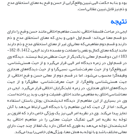
بود و بنا به حکمت الهی تبیین واقع‌گرایی از حسن و قبح به معنای استحقاق مدح
و ذم نیز قابل تبیین عقلانی است.
نتیجه‌
ایجی در مباحث فلسفة اخلاقی، نخست مفاهیم اخلاقی مانند حسن و قبح را دارای
دو قسم معنا می‌داند؛ قسم اول خوبی و بدی که معنای استحقاق مدح و ذم
دارند و قسم دوم مفاهیمی که معانی‌ای غیر از معنای استحقاق مدح و ذم دارند
مانند اینکه معنای کمال و نقص یا مصلحت و مفسده دارند (ایجی، 1412، 8: 182-
183)؛ این دو قسم از معانی با یکدیگر از حیث منطقی مرتبط نیستند. دیدگاه وی
در قسم اول در زمره دیدگاه امر الهی قرار می‌گیرد و از حیث هستی‌شناسی،
غیرواقع‌گرا ‌و از حیث معرفت‌شناسی، نسبی‌گرا ‌و از حیث دیدگاه‌های هنجاری
وظیفه‌گرا ‌محسوب می‌شود، اما در قسم دوم از معانی حسن و قبح اخلاقی، از
جهت هستی‌شناسی واقع‌گرا، از حیث معرفت‌شناسی، مطلق‌گرا ‌و از جهت
دیدگاه‌های اخلاق هنجاری، در زمره غایت‌گرایان اخلاقی قرار می‌گیرد. ایجی در
معناشناسی اخلاق به مفاهیمی مانند اخلاق، فضیلت و خوب و بد پرداخته است،
وی در بسیاری از این مفاهیم از دیدگاه اندیشمندان یونان باستان استفاده
می‌کند؛ اما از آن جهت که این مفاهیم را با دیدگاه الهی ارتباط می‌دهد با آنان
تمایز پیدا می‌کند. وی در نظریه امر الهی نیز یک ویژگی خاص دارد که افزون بر
توجّه به نظریه امر الهی تفکیک حیثیت معنایی را در مفاهیم اخلاقی به
اندیشمندان توجّه می‌دهد به طوری که امکان دارد یک لفظ از چند جهت دارای
معانی مختلف باشد و با توجّه به همان معنا، ویژگی‌های خاصی را پیدا می‌کند.