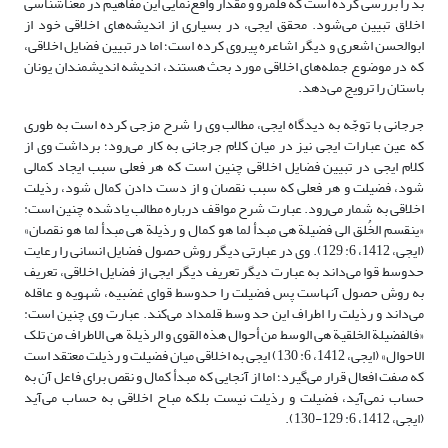
بد را بررسی کرده است که قلمرو و مقدار واقع‌نمایی این مفاهیم در معناشناسی
اخلاق تبیین می‌شود. محقق ایجی، در بسیاری از اندیشه‌های اخلاقی خود از
ابوالحسن اشعری و دیگر اشاعره پیروی کرده است؛ اما در تبیین فضایل اخلاقی،
که در موضوع جمله‌های اخلاقی مورد بحث هستند، اندیشه اندیشمندان یونان
باستان را ترویج می‌دهد.
جرجانی با توجّه به دیدگاه ایجی، مطالب وی را شرح مزجی کرده است به طوری
که عین عبارات ایجی نیز در میان کلام جرجانی به کار می‌رود؛ برداشت وی از
کلام ایجی در تبیین فضایل اخلاقی چنین است که هر فعلی سبب ایجاد کمالی
شود، فضیلت و هر فعلی که سبب نقصان و از دست دادن کمال شود، رذیلت
اخلاقی به شمار می‌رود. عبارت شرح مواقف درباره مطالب یادشده چنین است:
«ینقسم الخُلق الی فضیلة هی مبدأ لما هو کمال و رذیلة هی مبدأ لما هو نقصان»
‌(ایجی، 1412، 6: 129). وی در عبارتی دیگر روش حصول فضایل انسانی را رعایت
حدوسط قوا می‌داند به عبارت دیگر تعریف دیگر ایجی از فضایل اخلاقی، تعریف
به روش حصول آنهاست پس فضیلت را حدوسط قوای غضبیه، شهویه و عاقله
می‌داند و رذیلت را اطراف این حد وسط قلمداد می‌کند. عبارت وی چنین است:
«فالفضیلة الخلقیة هی الوسط من أحوال هذه القوی و الرذیلة هی الاطراف من تلک
الاحوال» (ایجی، 1412، 6: 130) ایجی به اخلاقی میان فضیلت و رذیلت معتقد است
که صفت افعال قرار می‌گیرد؛ اما از آنجایی که مبدأ کمال و نقص برای فاعل آن به
حساب نمی‌آید، فضیلت و رذیلت نیست بلکه مباح اخلاقی به حساب می‌آید
(ایجی، 1412، 6: 129-130).