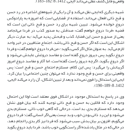
واقعی و قابل کشف عقلی می‌داند (ایجی، 1412، 8: 182-183).
شبهه دیگری که ایجی نقل می‌کند و آن را یکی از شیوه‌های اشاعره در رد حسن
و قبح ذاتی افعال می‌داند، استفاده از قضایایی است که امروزه به پارادوکس
دروغ خوانده می‌شود. تبیین شبهه برای رد حسن و قبح ذاتی این است که
قضیه «فردا دروغ خواهم گفت» صدقش به صدور کذب در فردا می‌انجامد
یعنی از صدق و حسن این قضایا، کذب و قبحش پدید می‌آید؛ به عبارت دیگر
اشکال این است که اگر حسن و قبح ذاتی باشد، اجتماع متنافیین در خبر واحد
لازم می‌آید. به عنوان مثال اگر کسی بگوید: «من فردا دروغ خواهم گفت» و فردا
دروغ نگوید پس دیروز دروغ گفته است و مفاسد دروغش عایدش می‌شود و
اگر دروغ بگوید، اگرچه دیروز راست گفته است، اما آثار و مفاسد دروغ امروز
گریبانش را می‌گیرد؛ پس این کلام، مستلزم اجتماع حسن و قبح است؛ پس
واقعیتی برای حسن و قبح وجود ندارد که می‌توان چنین اجتماعی را بیان کرد.
ایجی این استدلال را قوی نمی‌داند و بعد از تبیین اشکال، آن را رد می‌کند (ایجی،
1412، 8: 189-190).
وی در پاسخ به استدلال موجود در اشکال فوق معتقد است اولا این احتمال
وجود دارد که قائلین به حسن و قبح ذاتی توجیه کنند که بیان فوق نشان
می‌دهد که مستلزم بدی، بد است، درحالی که گاهی خوب ذاتی، مستلزم بدی
می‌شود و این رد ذاتی بودن خوب و بد نیست یعنی اگر انسانی گفت: فردا دروغ
می‌گویم، افزون بر بیان بدش سبب می‌شود که فردا نیز کار بدی را انجام دهد،
در حالی که در مثال یادشده اگر راست‌گویی خوب باشد، فردا باید دروغ بگوید