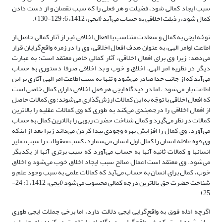
سبب ایجاد کمالی شود، فضیلت و هر فعلی را که سبب نقصان و از دست دادن
کمال شود، رذیلت اخلاقی به حساب می‌آید (ایجی، 1412، 6: 129-130).
توجّه ایجی به کمال و سعادت متناسب با افعال اخلاقی غیر از آثار کمالی حاصل از
اطاعت اوامر الهی، به عنوان هدف افعال اخلاقی، وی را در زمره واقع‌گرایان قرار
می‌دهد؛ زیرا وی برای افعال اخلاقی، آثار کمالی خاص معتقد است؛ به عبارت
دیگر در نظریه امر الهی، اخلاق و خوب و بد اخلاقی صرفا دستوری به حساب
می‌آید که از جانب خدا صادر می‌شود و تنها به سبب اطاعت امر الهی آثاری بر این
اطاعت بار می‌شود ، اما در دیدگاه ایجی هر فعل اخلاقی دارای کمال خاصی است
که افعال اخلاقی با توجّه به این کمالات ارزش‌گذاری می‌شوند؛ وی کمالات حاصل
از افعال اخلاقی را درجه‌بندی می‌کند به طوری که وی کمالات عقلیه را بالاترین
کمالات در نظر می‌گیرد و کمال شناخت حضرت ربوبی را بالاترین کمال به حساب
می‌آورد. وی کمال را افزایش بهره وجودی پیدا کردن می‌داند زیرا بعد از اینکه
وی قوه عاقله انسان را کمال اول انسان می‌شمارد، کسب معقولات را سبب تمایز
انسانها و کمالات ثانیه آنها به حساب می‌آورد که سبب برتری آنها از یکدیگر
می‌شود. وی معتقد است اعمال صالح سبب ایجاد اخلاق خوب می‌شود و اخلاق
خوب، کمال برای انسان به حساب می‌آید که کمالات علمی به سبب وجود علم و
شناخت حضرت حق بالاترین درجه کمالی محسوب می‌شود (ایجی، 1412، 1: 24-
25).
اگرچه ادله فوق به واقع‌گرایی ایجی دلالت دارد، اما برخی جملات ایجی طوری
بیان شده است که غیرواقع‌گرایی دیدگاه او را تقویت می‌کند؛ راه حل این