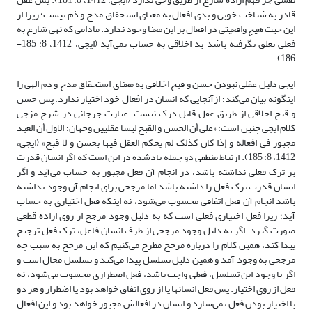
قادر به شناخت خوبی و بدی افعال به معنای استحقاق مدح و ذم نیست؛ زیرا از
این حیث هیچ واقعیتی در افعال بر این معنا وجود ندارد. مادامی که نهی شارع به
فعلی تعلق نگرفته باشد بد اخلاقی به حساب نمی‌آید (ایجی، 1412، 8: 185-
186).
ایجی دلیل عقلی نبودن حسن و قبح اخلاقی به معنای استحقاق مدح و ذم الهی را
اینگونه بیان می‌کند؛ ازآنجایی که انسان در افعال خود اختیار ندارد، پس حسن
و قبح اخلاقی از طریق عقل قابل درک نیست. عبارت جرجانی در شرح مزجی
کلام ایجی چنین است: «علی أن الحسن و القبح لیسا عقلیین وجهان؛ الاول أن العبد
مجبور فی افعاله و إذا کان کذلک لم یحکم العقل فیها بحسن و لا قبح» (ایجی،
1412، 8: 185). ارتباط منطقی دو جمله یادشده در این است که اگر انسان قدرت
بر ترک فعلی نداشته باشد، در انجام آن فعل مجبور به حساب می‌آید و اگر
انسان قدرت ترک فعل را داشته باشد اما مرجحی برای انجام آن وجود نداشته
باشد انجام آن فعل اتفاقی محسوب می‌شود، نه اینکه فعل اختیاری به حساب
آید؛ زیرا فعل اختیاری فعلی است که به دلیل وجود مرجح از روی اراده قطعی
صورت گیرد. اگر به دلیل وجود مرجحی از طرف انسان فاعل، ترک فعل ترجیح
پیدا کند، همین کلام را درباره مرجح مطرح می‌کنیم که این مرجح به سبب چه
مرجحی به وجود آمد و همین دلیل تسلسل پیدا می‌کند و تسلسل محال است و
اگر با وجود این تسلسل، فعلی واجب باشد، فعل اضطراری محسوب می‌شود، نه
فعل از روی اختیار. پس فعل انسانها یا از روی اتفاق خواهد بود یا اضطرار و هر دو
با اختیار بودن فعل نمی‌سازد و انسان در افعالش مجبور خواهد بود و این افعال