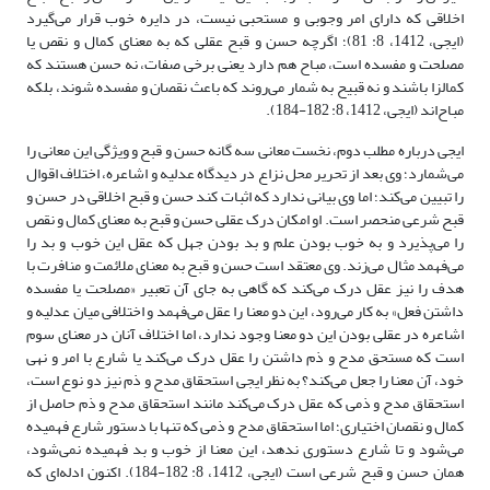
اخلاقی که دارای امر وجوبی و مستحبی نیست، در دایره خوب قرار می‌گیرد
(ایجی، 1412، 8: 81)؛ اگرچه حسن و قبح عقلی که به معنای کمال و نقص یا
مصلحت و مفسده است، مباح هم دارد یعنی برخی صفات، نه حسن هستند که
کمالزا باشند و نه قبیح به شمار می‌روند که باعث نقصان و مفسده شوند، بلکه
مباح‌اند (ایجی، 1412، 8: 182-184).
ایجی درباره مطلب دوم، نخست معانی سه گانه حسن و قبح و ویژگی این معانی را
می‌شمارد؛ وی بعد از تحریر محل نزاع در دیدگاه عدلیه و اشاعره، اختلاف اقوال
را تبیین می‌کند؛ اما وی بیانی ندارد که اثبات کند حسن و قبح اخلاقی در حسن و
قبح شرعی منحصر است. او امکان درک عقلی حسن و قبح به معنای کمال و نقص
را می‌پذیرد و به خوب بودن علم و بد بودن جهل که عقل این خوب و بد را
می‌فهمد مثال می‌زند. وی معتقد است حسن و قبح به معنای ملائمت و منافرت با
هدف را نیز عقل درک می‌کند که گاهی به جای آن تعبیر «مصلحت یا مفسده
داشتن فعل» به کار می‌رود، این دو معنا را عقل می‌فهمد و اختلافی میان عدلیه و
اشاعره در عقلی بودن این دو معنا وجود ندارد، اما اختلاف آنان در معنای سوم
است که مستحق مدح و ذم داشتن را عقل درک می‌کند یا شارع با امر و نهی
خود، آن معنا را جعل می‌کند؟ به نظر ایجی استحقاق مدح و ذم نیز دو نوع است،
استحقاق مدح و ذمی که عقل درک می‌کند مانند استحقاق مدح و ذم حاصل از
کمال و نقصان اختیاری؛ اما استحقاق مدح و ذمی که تنها با دستور شارع فهمیده
می‌شود و تا شارع دستوری ندهد، این معنا از خوب و بد فهمیده نمی‌شود،
همان حسن و قبح شرعی است (ایجی، 1412، 8: 182-184). اکنون ادله‌ای که