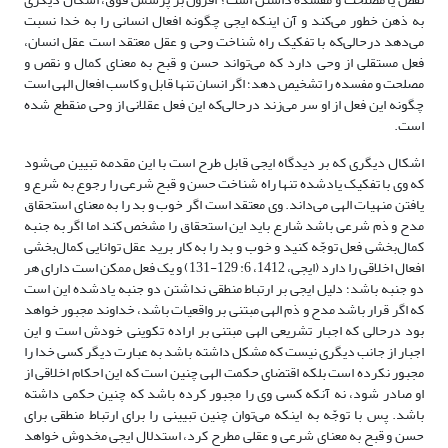
به ذهن خطور می‌کند و آن اینکه ایجی چگونه افعال انسانی را به خدا نسبت
می‌دهد درحالی‌که با تفکیک راه شناخت وحی و عقل معتقد است عقل انسان،
فعل مستقلی از وحی دارد که می‌تواند حسن و قبح به معنای کمال و نقص و
مصلحت و مفسده را تشخیص دهد؛ اگر انسان تنها قابل و کاسب افعال الهی است
چگونه این فعل از او سر می‌زند درحالی‌که این فعل عقلانی از وحی منقطع شده
است.
اشکال دیگری که بر دیدگاه ایجی قابل طرح است با این مقدمه تبیین می‌شود
که وی با تفکیک یادشده تنها راه شناخت حسن و قبح شرعی را رجوع به شرع و
یافتن منهیات الهی می‌داند. وی معتقد است اگر خوب و بد را به معنای استحقاق
مدح و ذم شرعی باشد شارع باید این استحقاق را مشخص کند اما اگر به جنبه
کمال‌بخشی فعل توجّه کنید و خوب و بد را به کار برید عقل توانایی کمال‌بخشی
افعال اخلاقی را دارد (ایجی، 1412، 6: 129-131) و یک فعل ممکن است دارای هر
دو جنبه باشد؛ دلیل ایجی بر ارتباط منطقی نداشتن دو جنبه یادشده این است
که اگر قرار باشد مدح و ذم الهی مبتنی بر واقعیات باشد، خداوند مجبور خواهد
بود درحالی که اجبار تشریعی الهی مبتنی بر اراده تکوینی خودش است و این
اجبار از جانب دیگری نیست که مشکل داشته باشد به عبارت دیگر کسی خدا را
مجبور نکرده است بلکه اقتضای حکمت الهی چنین است که این احکام اخلاقی از
او صادر شود، نه آنکه کسی وی را مجبور کرده باشد که چنین حکمی داشته
باشد. پس با توجّه به اینکه می‌توان چنین تبیینی را برای ارتباط منطقی برای
حسن و قبح به معنای شرعی و عقلی مطرح کرد، استدلال ایجی مخدوش خواهد