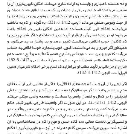
و ذم هستند، اعتباری و وابسته به اراده شارع می‌داند، امکان تغییرپذیری آن را
منتفی نمی‌داند؛ البته ایجی برخی از مصادیق تکلیف بمالایطاق مانند مصادیق
محال ذاتی مانند «اجتماع نقیضین» را از حیث امکانی و وقوعی و برخی مصادیق را
از حیث وقوعی منتفی می‌داند (ایجی، 1412، 8: 331)، به گونه ای که به مخاطب
می‌فهماند احکام الهی ثابت هستند؛ اما همین امکان تغییر در احکام باعث
می‌شود او در زمره نسبی‌گرایان قرار گیرد؛ زیرا اعتقاد دارد اگر شارع چیزی را
که تاکنون خوب اخلاقی می‌دانست تغییر دهد و بد بشمارد، بد می‌شود و
همینطور اگر چیزی را بد می‌دانسته، اکنون خوب بشمارد خوب اخلاقی به حساب
می‌آید؛ کلام او چنین است: «لوعکس الشارع القضیة ماقبحه و قبح ماحسنه لم
یکن ممتنعا انقلب الامر فصار القبیح حسنا و الحسن قبیحا» (ایجی، 1412، 8: 182)
شارح او جرجانی بر تأیید مطلب او می‌افزاید که نسخ برخی احکام شرعی از همین
قبیل است (ایجی، 1412، 8: 182).
اگر ایجی را از آن جهت که جمله‌های اخلاقی را حاکی از معنایی غیر از استحقاق
مدح و ذم می‌داند، بنگریم، مطلق‌گرا به حساب می‌آید زیرا جمله‌های اخلاقی
اینچنینی را بر کمال و نقصان واقعی یا مصلحت و مفسده واقعی مبتنی می‌کند
(ایجی، 1412، 1: 24-25). در این صورت اگر واقعیت خارجی تغییر کند، حکم
تغییر می‌کند که این مقدار از تغییر، یعنی تغییر حکم به دلیل تغییر واقعیت در
مطلق‌گرایی پذیرفته شده است. ایجی برای توضیح کلام خود درباره مطلق‌گرایی
و نسبی‌گرایی نخست معانی سه گانه حسن و قبح را که در معناشناسی به آن
اشاره شد، تبیین می‌کند، سپس کلام معتزله در ثبوت و تغییرناپذیری احکام
خوب و بد را مخصوص خوب و بدی می‌داند که به معنای کمال و نقص یا مصلحت