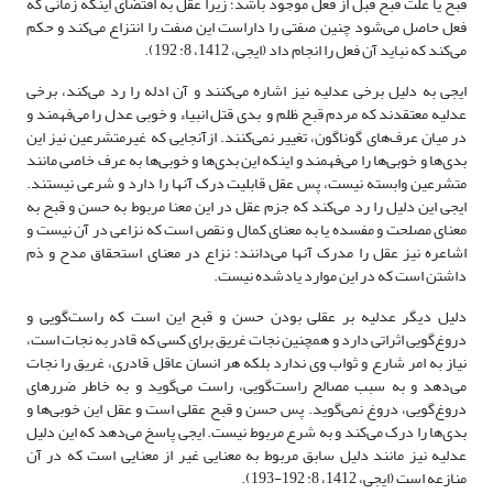
قبح یا علت قبح قبل از فعل موجود باشد؛ زیرا عقل به اقتضای اینکه زمانی که
فعل حاصل می‌شود چنین صفتی را داراست این صفت را انتزاع می‌کند و حکم
می‌کند که نباید آن فعل را انجام داد (ایجی، 1412، 8: 192).
ایجی به دلیل برخی عدلیه نیز اشاره می‌کنند و آن ادله را رد می‌کند، برخی
عدلیه معتقدند که مردم قبح ظلم و بدی قتل انبیاء و خوبی عدل را می‌فهمند و
در میان عرف‌های گوناگون، تغییر نمی‌کنند. ازآنجایی که غیرمتشرعین نیز این
بدی‌ها و خوبی‌ها را می‌فهمند و اینکه این بدی‌ها و خوبی‌ها به عرف خاصی مانند
متشرعین وابسته نیست، پس عقل قابلیت درک آنها را دارد و شرعی نیستند.
ایجی این دلیل را رد می‌کند که جزم عقل در این معنا مربوط به حسن و قبح به
معنای مصلحت و مفسده یا به معنای کمال و نقص است که نزاعی در آن نیست و
اشاعره نیز عقل را مدرک آنها می‌دانند؛ نزاع در معنای استحقاق مدح و ذم
داشتن است که در این موارد یادشده نیست.
دلیل دیگر عدلیه بر عقلی بودن حسن و قبح این است که راست‌گویی و
دروغ‌گویی اثراتی دارد و همچنین نجات غریق برای کسی که قادر به نجات است،
نیاز به امر شارع و ثواب وی ندارد بلکه هر انسان عاقل قادری، غریق را نجات
می‌دهد و به سبب مصالح راست‌گویی، راست می‌گوید و به خاطر ضررهای
دروغ‌گویی، دروغ نمی‌گوید. پس حسن و قبح عقلی است و عقل این خوبی‌ها و
بدی‌ها را درک می‌کند و به شرع مربوط نیست. ایجی پاسخ می‌دهد که این دلیل
عدلیه نیز مانند دلیل سابق مربوط به معنایی غیر از معنایی است که در آن
منازعه است (ایجی، 1412، 8: 192-193).