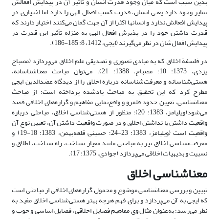
بدین سبب است که میان وجود قدرت انسان و تأثیر آن در پیدایش افعالش
تمایز وجود دارد یعنی انسان، قدرت کسب افعال الهی را دارد اما اختیاری در
پیدایش افعالش ندارد و انسانها اکثرا از آن جهت گمان می‌کنند اختیار دارند که
قدرت داشتن خود را در پذیرش افعال الهی به منزله تأثیر این قدرت در
پیدایش افعال‌شان در نظر می‌گیرند (ایجی، 1412، 8: 185-186).
در فلسفة اخلاق که به مبادی تصوری و تصدیقی علم اخلاق می‌پردازد (مصباح
یزدی، 1373: 10؛ مصباح، 1388: 21)، می‌توان مباحث معناشناسانه،
هستی‌‌شناسانه و معرفت‌شناسانه درباره اخلاق را از دیدگاه عضدالدین ایجی
مطرح کرد که این تحقیق به مباحث یادشده پرداخته است؛ از مباحث
معناشناسی، تعیین حدود قلمرو و واقع‌نمایی مفاهیم و گزاره‌های اخلاقی قصد
می‌شود(ویلیامز، 1383: 20)؛ منظور از هستی‌شناسی اخلاق، مباحثی درباره
واقعیت داشتن یا نداشتن اخلاق و در صورت واقعیت داشتن آن، تعیین نوع آن
واقعیت است (ویلیامز، 1383: 23-24؛ حسینی قلعه‌بهمن، 1383: 18-19) و
معرفت‌شناسی اخلاق نیز به مباحثی مانند معیار شناخت، راه شناخت، اطلاق و
نسبیت و بدیهیات اخلاقی می‌پردازد (جوادی، 1375: 17).
معناشناسی اخلاق
تبیین و بررسی معناشناسی موضوع‌ و محمول‌ گزاره‌های اخلاقی از مباحثی است
که ایجی به آن می‌پردازد و برای فهم هرچه بهتر هستی‌شناسی اخلاق مفید به
نظر می‌رسد؛ به‌عنوان مثال وی مفاهیم فضایل اخلاقی، فضایل اساسی و خوب و