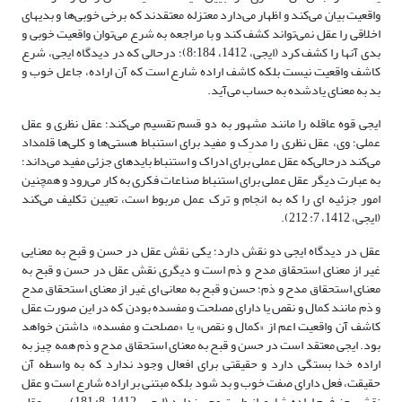
واقعیت بیان می‌کند و اظهار می‌دارد معتزله معتقدند که برخی خوبی‌ها و بدیهای
اخلاقی را عقل نمی‌تواند کشف کند و با مراجعه به شرع می‌توان واقعیت خوبی و
بدی آنها را کشف کرد (ایجی، 1412، 8:184)؛ درحالی که در دیدگاه ایجی، شرع
کاشف واقعیت نیست بلکه کاشف اراده شارع است که آن اراده، جاعل خوب و
بد به معنای یادشده به حساب می‌آید.
ایجی قوه عاقله را مانند مشهور به دو قسم تقسیم می‌کند؛ عقل نظری و عقل
عملی؛ وی، عقل نظری را مدرِک و مفید برای استنباط هستی‌ها و کلی‌ها قلمداد
می‌کند درحالی‌که عقل عملی برای ادراک و استنباط بایدهای جزئی مفید می‌داند؛
به عبارت دیگر عقل عملی برای استنباط صناعات فکری به کار می‌رود و همچنین
امور جزئیه ای را که به انجام و ترک عمل مربوط است، تعیین تکلیف می‌کند
(ایجی، 1412، 7: 212).
عقل در دیدگاه ایجی دو نقش دارد؛ یکی نقش عقل در حسن و قبح به معنایی
غیر از معنای استحقاق مدح و ذم است و دیگری نقش عقل در حسن و قبح به
معنای استحقاق مدح و ذم؛ حسن و قبح به معانی ای غیر از معنای استحقاق مدح
و ذم مانند کمال و نقص یا دارای مصلحت و مفسده بودن که در این صورت عقل
کاشف آن واقعیت اعم از «کمال و نقص» یا «مصلحت و مفسده» داشتن خواهد
بود. ایجی معتقد است در حسن و قبح به معنای استحقاق مدح و ذم همه چیز به
اراده خدا بستگی دارد و حقیقتی برای افعال وجود ندارد که به واسطه آن
حقیقت، فعل دارای صفت خوب و بد شود بلکه مبتنی بر اراده شارع است و عقل
نقشی جز فهم اراده شارع از طریق وحی ندارد (ایجی، 1412، 8: 181). پس عقل