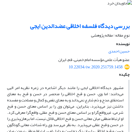
بررسی دیدگاه فلسفه اخلاقی عضدالدین ایجی
نوع مقاله : مقاله پژوهشی
نویسنده
حسین احمدی
عضو هیأت علمی مؤسسه امام خمینی، قم، ایران
10.22034/iw.2020.251759.1458
چکیده
مشهور دیدگاه اخلاقی ایجی را مانند دیگر اشاعره در زمره نظریه امر الهی
می‌دانند؛ اما وی، حسن و قبح اخلاقی را منحصر در حسن و قبح به معنای
استحقاق مدح و ذم شارع نمی‌داند و به معنای نقص و کمال و مصلحت و مفسده
داشتن نیز می‌پذیرد، بنابراین، می‌توان وی را بر اساس معنای حسن و قبح
شرعی، غیرواقع‌گرا و بر اساس معنای حسن و قبح عقلی، واقع‌گرا معرفی کرد.
او ارتباط منطقی میان معانی حسن و قبح اخلاقی قائل نیست، اما برهان‌پذیری را
در حسن و قبح عقلی می‌پذیرد. به نظر می‌رسد وی راه شناخت معانی گوناگونِ
حسن و قبح اخلاقی را بیان نکرده است و دلیل او بر ارتباط منطقی نبودن میان