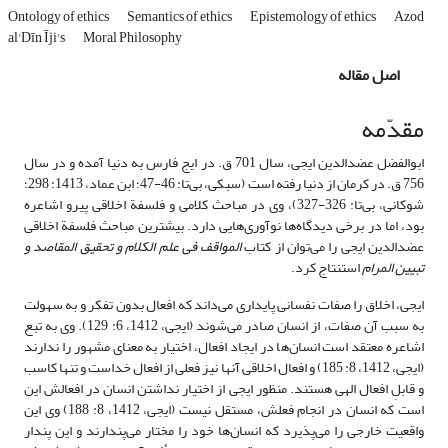
Ontology of ethics
Semantics of ethics
Epistemology of ethics
Azod
al'Dīn Īji's
Moral Philosophy
اصل مقاله
مقدّمه
ابوالفضل عضدالدین ایجی، سال 701 ق. در ایج فارس به دنیا آمده و در سال
756 ق. در کرمان از دنیا رفته است (سبکی، بی‌تا: 46-47؛ ابن عماد، 1413: 298؛
شوکانی، بی‌تا: 326-327)، وی در مباحث کلامی و فلسفة اخلاقی پیرو اشاعره
بود، اما در برخی دیدگاه‌ها نوآوری‌هایی دارد. بیشترین مباحث فلسفة اخلاقی
عضدالدین ایجی را می‌توان از کتاب
المواقف فی علم الکلام و تحقیق المقاصد و
تبیین المرام
استنتاج کرد.
ایجی، اخلاق را صفات نفسانی پایداری می‌داند که افعال بدون تفکر و به سهولت
به سبب آن صفات، از انسان صادر می‌شوند (ایجی، 1412، 6: 129). وی به تبع
اشاعره معتقد است انسان‌ها در ایجاد افعال، اختیار به معنای مشهور را ندارند
(ایجی، 1412، 8: 185) و افعال اخلاقی آنها نیز فعلی از افعال خداست و تنها کاسب
و قابلِ افعال الهی هستند. منظور ایجی از اختیار نداشتن انسان در افعالش این
است که انسان در انجام فعلش، مستقل نیست (ایجی، 1412، 8: 188) وی این
واقعیت خارجی را می‌پذیرد که انسان‌ها خود را مختار می‌پندارند و این پندار