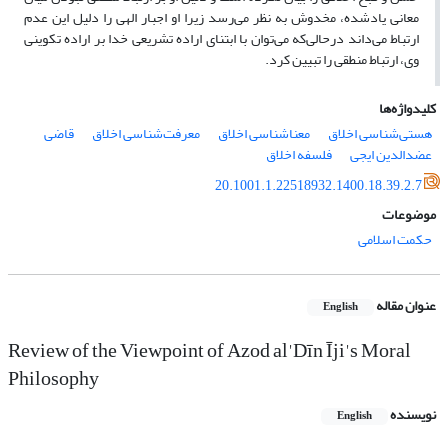
معانی یادشده، مخدوش به نظر می‌رسد زیرا او اجبار الهی را دلیل این عدم
ارتباط می‌داند درحالی‌که می‌توان با ابتنای اراده تشریعی خدا بر اراده تکوینی
وی، ارتباط منطقی را تبیین کرد.
کلیدواژه‌ها
هستی‌شناسی اخلاق
معناشناسی اخلاق
معرفت‌شناسی اخلاق
قاضی
عضدالدین ایجی
فلسفه اخلاق
20.1001.1.22518932.1400.18.39.2.7
موضوعات
حکمت اسلامی
عنوان مقاله
English
Review of the Viewpoint of Azod al'Dīn Īji's Moral
Philosophy
نویسنده
English