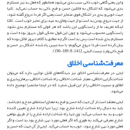
و این یعنی گاهی خوب ذاتی سبب بدی می‌شود همانطور که فعل بد نیز مستلزم
بدی می‌شود که اشکال به قائلین حسن و قبح ذاتی به حساب نمی‌آید. ثانیا
جهت خوبی و بدی در اشکال فوق متمایز است یعنی اگر فردا دروغ گفته شود،
از جهت دروغ بودن بد است و از جهت وفای به عهد برای مخبر خوب است.
ثالثا
اینکه تعریف ما از راست‌گویی این باشد که هر قولی که مستلزم بدی نشود
راست‌گویی محسوب می‌شود و چون این قول محکی قول دیروز بوده است و
مستلزم بدی شده است پس بد است اگرچه مطابق با کلام دیروز قائل بوده که
بیان کرده است فردا دروغ می‌گویم؛ با سه تبیین یادشده، اشکال بر حسن و
قبح ذاتی وارد نیست (ایجی، 1412، 8: 189-190).
معرفت
شناسی اخلاق
ایجی در معرفت‌شناسی اخلاق نیز دیدگاه‌های قابل توجّهی دارد که می‌توان
شناخت‌گرایی اخلاقی، معیار شناخت اخلاقی، راه شناخت اخلاقی، برهان‌پذیری و
اطلاق و نسبیت اخلاقی را از این قبیل شمرد که در اینجا مختصرا توضیح داده
می‌شود.
ایجی معتقد است از آن جهت که حسن و قبح به معنای استحقاق مدح و ذم باشد،
باید به دنبال راه شناخت اراده شارع بود؛ زیرا تنها اراده شارع تعیین کننده
خوب و بد به حساب می‌آید؛ وی تنها راه شناخت اراده شارع را از طریق نواهی
شارع معرفی می‌کند به طوری که اگر فعلی مورد نهی شارع بود بد است و اگر
فعلی مورد نهی شارع نبود، خوب به حساب می‌آید. ایجی از آن جهت که حسن و