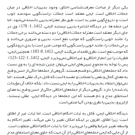
یکی دیگر از مباحث معرفت‌شناسی اخلاق، وجود بدیهیات اخلاقی در میان
جملات اخلاقی است. ایجی معتقد است جملات «راست‌گویی سودمند خوب
است» و «دروغ‌گویی مضر بد است» طبق نظر معتزله بدیهی دانسته می‌شود، اما
این جمله ها، در دیدگاه اشاعره بدیهی نیستند (ایجی، 1412، 1: 178). وی در
جای دیگر معتقد است معتزله جملات اخلاقی را دو دسته می‌دانند برخی جملات
را، مانند خوبی راست‌گویی که موجب نفع است، بدیهی و ضروری می‌دانند و
برخی جملات را، مانند خوبی راست‌گویی که موجب ضرر است یا بدی دروغگویی
که موجب نفع است، نظری قلمداد می‌کنند (ایجی، 1412، 8: 183). همچنین ایجی،
فطریات را نیز اعم از اخلاقی و غیراخلاقی نمی‌پذیرد (ایجی، 1412، 1: 122-123).
پس با توجّه به مجموع تبیین‌های ایجی می‌توان چنین نتیجه ای را به وی نسبت
داد که جمله‌های اخلاقی دو قسم هستند، گروهی از جمله‌ها حاکی از حسن و قبح
به معنای کمال و نقص یا مصلحت و مفسده است که قابل درک عقلی هستند؛ اما
نمی‌توان اعتقاد به بدیهیات اخلاقی را به ایجی نسبت داد؛ بلکه خلاف آن مؤیدات
یادشده را دارد؛ گروهی دیگر از جمله‌های اخلاقی حاکی از حسن و قبح به معنای
استحقاق مدح و ذم هستند که این جمله‌ها در دیدگاه ایجی، عقلی نیستند،
ازاین‌رو، بدیهی یا نظری بودن آنها منتفی است.
دیدگاه اخلاقی ایجی، قائل به ثبات احکام اخلاقی است، اما ثبات غیر از اطلاق
است؛ زیرا اطلاق، افزون بر اینکه امکان تغییر را نفی می‌کند، تغییر احکام به
واسطه تغییر شرایط واقعی را می‌پذیرد؛ لذا با ثبات احکام اخلاقی متفاوت است.
از آن جایی که ایجی جمله‌های اخلاقی را از آن جهت که حاوی معنای استحقاق مدح