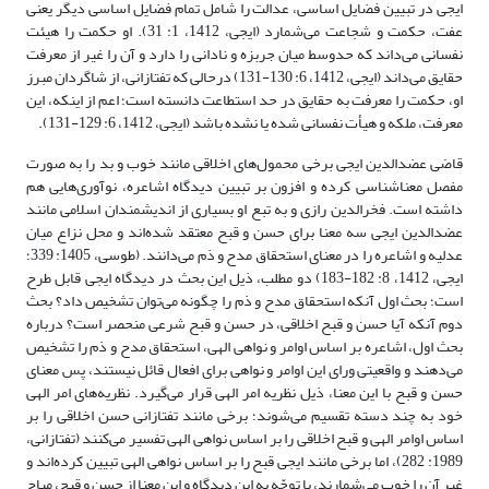
ایجی در تبیین فضایل اساسی، عدالت را شامل تمام فضایل اساسی دیگر یعنی
عفت، حکمت و شجاعت می‌شمارد (ایجی، 1412، 1: 31). او حکمت را هیئت
نفسانی می‌داند که حدوسط میان جربزه و نادانی را دارد و آن را غیر از معرفت
حقایق می‌داند (ایجی، 1412، 6: 130-131) درحالی که تفتازانی، از شاگردان مبرز
او، حکمت را معرفت به حقایق در حد استطاعت دانسته است؛ اعم از اینکه، این
معرفت، ملکه و هیأت نفسانی شده یا نشده باشد (ایجی، 1412، 6: 129-131).
قاضی عضدالدین ایجی برخی محمول‌های اخلاقی مانند خوب و بد را به صورت
مفصل معناشناسی کرده و افزون بر تبیین دیدگاه اشاعره، نوآوری‌هایی هم
داشته است. فخرالدین رازی و به تبع او بسیاری از اندیشمندان اسلامی مانند
عضدالدین ایجی سه معنا برای حسن و قبح معتقد شده‌اند و محل نزاع میان
عدلیه و اشاعره را در معنای استحقاق مدح و ذم می‌دانند. (طوسی، 1405: 339؛
ایجی، 1412، 8: 182-183) دو مطلب، ذیل این بحث در دیدگاه ایجی قابل طرح
است؛ بحث اول آنکه استحقاق مدح و ذم را چگونه می‌توان تشخیص داد؟ بحث
دوم آنکه آیا حسن و قبح اخلاقی، در حسن و قبح شرعی منحصر است؟ درباره
بحث اول، اشاعره بر اساس اوامر و نواهی الهی، استحقاق مدح و ذم را تشخیص
می‌دهند و واقعیتی ورای این اوامر و نواهی برای افعال قائل نیستند، پس معنای
حسن و قبح با این معنا، ذیل نظریه امر الهی قرار می‌گیرد. نظریه‌های امر الهی
خود به چند دسته تقسیم می‌شوند؛ برخی مانند تفتازانی حسن اخلاقی را بر
اساس اوامر الهی و قبح اخلاقی را بر اساس نواهی الهی تفسیر می‌کنند (تفتازانی،
1989: 282)، اما برخی مانند ایجی قبح را بر اساس نواهی الهی تبیین کرده‌اند و
غیر آن را خوب می‌شمارند، با توجّه به این دیدگاه و این معنا از حسن و قبح، مباح