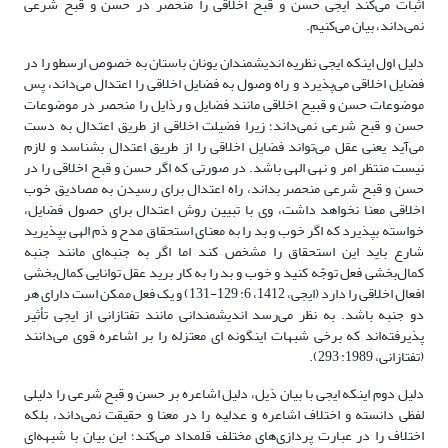
اثبات می‌کند ایجی حسن و قبح اخلاقی را منحصر در حسن و قبح شرعی
نمی‌داند، بیان می‌کنیم.
دلیل اول اینکه ایجی نظریه اندیشمندان یونان باستان به خصوص ارسطو را در
فضایل اخلاقی می‌پذیرد و راه وصول به فضایل اخلاقی را اعتدال می‌داند، پس
موضوعات حسن و قبیح اخلاقی مانند فضایل و رذایل را منحصر در موضوعات
حسن و قبح شرعی نمی‌داند؛ زیرا فضیلت اخلاقی از طریق اعتدال به دست
می‌آید یعنی عقل می‌تواند فضایل اخلاقی را از طریق اعتدال بشناسد و لازم
نیست منتظر امر و نهی الهی باشد. در صورتی که اگر حسن و قبح اخلاقی را در
حسن و قبح شرعی منحصر بداند، راه اعتدال برای رسیدن به مصادیق خوب
اخلاقی معنا نخواهد داشت، وی با تبیین روش اعتدال برای حصول فضایل،
خواسته بپذیرد که اگر خوب و بد را به معنای استحقاق مدح و ذم الهی بپذیرید
شارع باید این استحقاق را مشخص کند اما اگر به جنبه‌ای مانند جنبه
کمال‌بخشی فعل توجّه کنید و خوب و بد را به کار برید عقل توانایی کمال‌بخشی
افعال اخلاقی را دارد (ایجی، 1412، 6: 129-131) و یک فعل ممکن است دارای هر
دو جنبه باشد. به نظر می‌رسد اندیشمندانی مانند تفتازانی از ایجی تأثیر
پذیرفته‌اند که برخی شبهات اینگونه ای معتزله را بر اشاعره قوی می‌دانند
(تفتازانی، 1989: 293).
دلیل دوم اینکه ایجی با بیان ذیل، دلیل اشاعره بر حسن و قبح شرعی را دلیلی
لفظی دانسته و اختلاف اشاعره و عدلیه را در معنا و حقیقت نمی‌داند، بلکه
اختلاف را در عبارت پردازی‌های مختلف قلمداد می‌کند؛ این بیان با شبهه‌ای