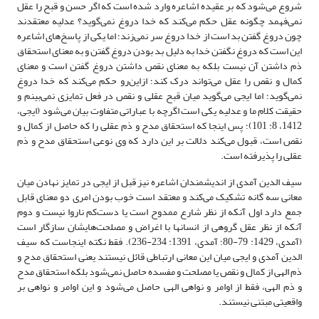
شروع می‌شود که بر عقیده اشاعره وارد شده است که اگر حسن و قبح را عقل
نمی‌فهمد چگونه عقل حکم می‌کند که خدا دروغ نمی‌گوید؟ عدلیه معتقدند
چون دروغ گفتن بد است از خدا دروغ سر نمی‌زند؛ اما یکی از پاسخ‌های اشاعره
این است که دروغ نگفتن خدا به دلیل بد بودن دروغ گفتن و به معنای استحقاق
ذم داشتن آن نیست بلکه به معنای نقص داشتن دروغ گفتن است و معنای
کمال و نقص را عقل می‌تواند درک کند؛ ازاین‌رو حکم می‌کند که خدا دروغ
نمی‌گوید؛ اما ایجی می‌گوید میان قبح عقلی و نقص در فعل تمایزی نمی‌بینم و
حقیقت کلام ما و عدلیه یکی است اگرچه با عباراتی متفاوت بیان می‌شود (ایجی،
1412، 8: 101)؛ پس اینجا که استحقاق مدح و ذم عقلی را که حاصل از کمال و
نقص است، قبول می‌کند دلالت بر این دارد که وی نوعی استحقاق مدح و ذم
عقلی را پذیرفته است.
سیف الدین آمدی از اندیشمندان اشاعره نیز قبل از ایجی در تمایز نهادن میان
معانی سه گانه تشکیک می‌کند و معتقد است خوب بودن امری دو معنای قابل
جمع دارد اول آنکه از نظر شارع ممدوح است یا دست‌کم ناروا نیست و دوم
آنکه از نظر عقل گروهی از انسانها با اغراض و مصلحت‌هایشان سازگار است
(آمدی، 1429: 79-80؛ آمدی، 1391: 234-236). فقط نکته اینجاست که سیف
الدین آمدی و ایجی میان این معانی ارتباطی قائل نیستند یعنی استحقاق مدح و
ذم الهی از کمال و نقص یا مصلحت و مفسده حاصل نمی‌شود بلکه استحقاق مدح
و ذم الهی، فقط از اوامر و نواهی الهی حاصل می‌شود و این اوامر و نواهی بر
واقعیتی مبتنی نیستند.