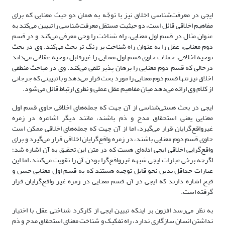
ایجی در معرفت‌شناسی اخلاق نیز با توجّه به همان دو حیث معنایی که برای
مفاهیم اخلاقی قائل است، دو حیثیت مستقل معرفت‌شناسی را تبیین می‌کند به
عنوان مثال در قسم اول معنایی، راه شناخت را وحی معرفی می‌کند و در قسم
دوم معنایی، عقل را به عنوان راه شناخت پر رنگ تر بحث می‌کند. وی در بحث
توجیه اخلاقی، جملات حاوی قسم اول معنایی را غیرقابل توجیه عقلانی می‌داند
درحالی که قسم دوم معنایی را برهان پذیر تلقی می‌کند. وی در مباحث منطقی
اخلاق نیز تنها قسم دوم معنایی را مورد بحث قرار می‌دهد و با تبیینی که جرجانی
از کلام وی ارائه می‌دهد میان مفاهیم عقل عملی و نظری ارتباط قائل می‌شود.
ایجی در بحث هستی‌شناسی از آن جهت که جمله‌های اخلاقی حاوی قسم اول
معنایی یعنی استحقاق مدح و ذم باشند، مانند دیگر اشاعره در زمره
غیرواقع‌گرایان قرار می‌گیرد، اما از آن جهت که جمله‌های اخلاقی ممکن است
حاوی قسم دوم معنایی باشند، در زمره واقع‌گرایان اخلاقی قرار می‌گیرد و برای
واقع‌گرایی اخلاقی ایجی ادله‌ای هست که در متن این تحقیق به آن اشاره شد؛
اگرچه برخی عبارات ایجی شبهه غیرواقع‌گرا ‌بودن آن را تقویت می‌کنند، اما این
عبارات حداقل بدین نحو قابل توجیه هستند که به قسم اول معنایی حسن و
قبح اشاره دارند که ایجی در آن قسم معنایی در زمره غیر واقع‌گرایان قرار
گرفته است.
به نظر می‌رسد افزون بر اینکه تبیین ایجی از کارکرد شناختی عقل با اختیار
نداشتن انسان سازگاری ندارد، راه تفکیک و شناخت معنای استحقاق مدح و ذم