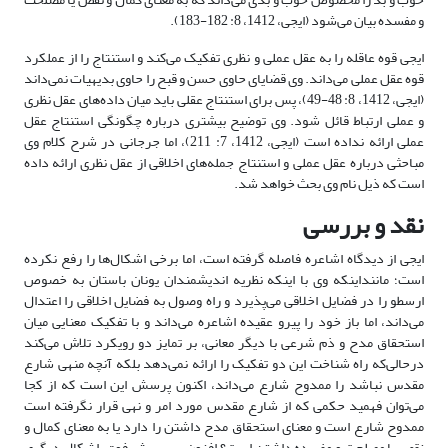
و مفسده بیان می‌شود (ایجی، 1412، 8: 182-183).
ایجی قوه عاقله را به عقل عملی و نظری تفکیک می‌کند و استنتاج را از عملکرد
قوه عقل عملی می‌داند. وی قضایای حاوی حسن و قبح را حاوی بدیهیات نمی‌داند
(ایجی، 1412، 8: 48-49)، پس برای استنتاج عقلی باید میان داده‌های عقل نظری
و عملی ارتباط قائل شود. وی توضیح بیشتری درباره چگونگی استنتاج عقل
عملی ارائه نداده است (ایجی، 1412، 7: 211)، اما جرجانی در شرح کلام وی
مباحثی درباره عقل عملی و استنتاج جمله‌های اخلاقی از عقل نظری ارائه داده
است که ذیل نام وی بحث خواهد شد.
نقد و بررسی
ایجی از دیدگاه اشاعره فاصله گرفته است، اما برخی اشکال‌ها را رفع نکرده
است؛ ماننداینکه وی با اینکه نظریه اندیشمندان یونان باستان به خصوص
ارسطو را در فضایل اخلاقی می‌پذیرد و راه وصول به فضایل اخلاقی را اعتدال
می‌داند، اما باز خود را پیرو عقیده اشاعره می‌داند و با تفکیک معنایی میان
استحقاق مدح و ذم شرعی با دیگر معانی، بر تمایز دو رویکرد تلاش می‌کند
درحالی‌که راه شناخت این دو تفکیک را ارائه نمی‌دهد بلکه آنچه منهی شارع
مقدس نباشد را ممدوح شارع می‌داند، اکنون پرسش این است که از کجا
می‌توان فهمید حکمی که از شارع مقدس مورد امر و نهی قرار نگرفته است
ممدوح شارع است و معنای استحقاق مدح داشتن را دارد یا به معنای کمال و
نقص یا مصلحت و مفسده داشتن است؟ افزون بر پرسش فوق، اشکال دیگری