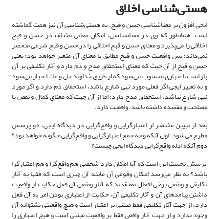
هستی‌شناسی اخلاق
ایجی افزون بر معناشناسی حسن و قبح، به هستی‌شناسی آن نیز همت گماشته
است. همانطور که وی در معناشناسی، امکان معانی مختلف در حسن و قبح
اخلاقی را می‌پذیرد و معنای حسن و قبح اخلاقی را در حسن و قبح شرعی منحصر
نمی‌داند؛ پس واقعیت حسن و قبح مطابق با معنای آن متغیر خواهد بود؛ یعنی
حسن و قبح از آن حیث که معنای استحقاق مدح و ذم دارد و آثار تکلیفی بر آن
بار است، اعتباری محسوب می‌شود که از طریق خداوند جل و علا، اعتبار می‌شود
و به تعبیر ایجی اگر فعلی مورد نهی شارع باشد، استحقاق ذم دارد و اگر مورد
نهی شارع نباشد، استحقاق مدح دارد؛ اما از آن جهت که معنای کمال و نقص یا
مصلحت و مفسده داشته باشد، واقعیت دارد.
بعد از تبیین مختصر از اعتبارگرایی و واقع‌گرایی در دیدگاه ایجی، دو پرسش
مطرح می‌شود؛ اول آنکه وجه جمع اعتبارگرایی و واقع‌گرایی چگونه خواهد بود؟
دوم آنکه ادله واقع‌گرایی دیدگاه ایجی چیست؟
پرسش نخست این است که آیا امکان دارد شخصی هم واقع‌گرا و هم اعتبارگرا
باشد؟ به نظر می‌رسد امکان وقوعی آن مانند آن چیزی است که فقها به آثار
تکلیفی و وضعی برخی افعال معتقدند که آثار وضعی آن فعل حکایت از واقعیت
داشتن پیامدهای آن و آثار تکلیفی آن، حکایت از اعتباری بودن امر به آن فعل
دارد، از جهت آثار تکلیفی فقط مبتنی بر اعتبار است و هیچ واقعیتی پشتوانه آن
وجود ندارد و از جهت آثار واقعی فقط بر واقعیت مبتنی است و هیچ اعتباری را