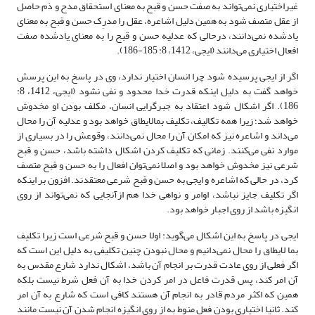
غیراختیاری نمی‌تواند به صفت حسن و قبح به معنای استحقاق مدح و ذم حاصل
از عقل متصف شود به همین دلیل اشاعره، عقل را مدرِک حسن و قبح به معنای
یادشده نمی‌دانند، درحالی که عدلیه حسن و قبح را به معنای یادشده صفت
افعال اختیاری می‌دانند (ایجی، 1412، 8: 185-186).
اگر از ایجی پرسیده شود چرا انسان اختیار ندارد، وی در پاسخ به این پرسش
خواهد گفت به دلیل اینکه قدرت خدا محدود و نفی نشود (ایجی، 1412، 8:
186). اگر اشکال شود اعتقاد به جبرگرایی انسان، مکلف بودن او مخدوش
خواهد شد؛ زیرا همه تکالیف، تکلیف بمالایطاق خواهد بود و عدلیه آن را محال
می‌داند و اشاعره نیز که امکان آن را محال نمی‌دانند، وقوعش را در بسیاری از
موارد نفی می‌کنند. زمانی که تکلیف کردن اشکال داشته باشد، حسن و قبح
شرعی نیز مخدوش خواهد بود و اصلا نمی‌توان افعال را به حسن و قبح متصف
کرد، در حالی که اشاعره و ایجی به حسن و قبح شرعی معتقدند. افزون بر اینکه
اگر تکلیف جایز نباشد، اوامر و نواهی خدا هم ازآنجایی که نمی‌تواند از روی
انگیزه باشد از روی اجبار خواهد بود.
ایجی در پاسخ به این اشکال می‌گوید: اولا حسن و قبح شرعی است زیرا تکلیف
بما لایطاق را محال نمی‌دانیم و محال نبودن چنین تکلیفی به دلیل این است که
اگر فعلی از روی عادت قدرت بر انجام آن باشد، اشکال ندارد شارع مقدس به
آن امر کند، پس قدرت فاعل در امر کردن خدا به آن فعل شرط نیست بلکه
همین که اکثر مردم قادر به انجام آن هستند کافی است که شارع به آن امر
کند. ثانیا اختیاری بودن فعل منوط به از روی انگیزه انجام شدن آن نیست مانند