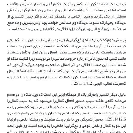
برنمی‌تابد. البته ممکن است کسی بگوید احکام فقهی، اعتبار مبتنی بر واقعیت
است، اما ایجی معتقد است واقعیت اخلاقی و اراده الهی در اعتبارگرایی اخلاقی
مستقل از یکدیگرند و هیچ ارتباطی با یکدیگر ندارند و اگر چنین تفسیری از
دیدگاه ایجی ارائه نشود، دیدگاه وی متناقض خواهد بود؛ پس بهترین وجه جمع
مباحث حسن و قبح الهی و بیان فضایل اخلاقی در کلام ایجی تبیین یادشده است.
پرسش دوم که درباره ادله واقع‌گرایی ایجی بود، دلیل نخست این است که ایجی
در تعریف خُلق، آن را ملکه‌ای می‌داند که کیفیت نفسانی برای انسان به حساب
می‌آید و واقعیت خارجی دارد که سبب صدور افعال بدون تفکر و تأمل می‌شود
مانند کسی که بدون تأمل درباره حروف، مطالبی را می‌نویسد زیرا کتابت ملکه او
شده است؛ این صفت اخلاقی در اثر اعمال صالحه به وجود می‌آید آن طور که
جرجانی در شرح کلام ایجی می‌گوید: «وإن کانت الأخلاق الحسنة التابعة للأعمال
الصالحة کمالا له معتدا به ایضا لکن الکمالات العلمیة ارفع و اسنی اذ لا کمال له
کمعرفته تعالی» (ایجی، 1412، 1: 25).
دلیل دیگر تفسیر واقع‌گرایانه از دیدگاه ایجی این است که وی، ملکه را دو قسم
می‌داند گاهی ملکه سبب صدور افعال کمال‌زا می‌شود که به سبب کمال‌زا
بودن، آن را فضیلت می‌نامد و گاهی سبب صدور افعالی می‌شود که نقصی را به
دنبال دارد که به سبب نقصی که ایجاد می‌کند، آن را رذیلت می‌شمارد (ایجی،
1412،6: 129). به‌عبارت‌دیگر، وی با طرح بحث فضیلت و رذیلت اخلاقی و ارتباط
این دو به کمال و نقص، نوعی واقع‌گرایی اخلاقی را پذیرفته است. وی طبق آنچه
در معناشناسی فضایل اخلاقی و کمال تبیین شد، اعتقاد دارد هر فعلی را که