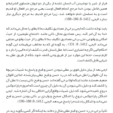
فرار از شیر یا نوشیدن آب انسان تشنه از یکی از دو لیوان متساوی الشرایط و
همین فاعل بودن خدا مرجح انجام افعال اوست یعنی مرجح در افعال او قدیم
است و به تسلسل ختم نخواهد شد، زیرا مرجح قدیم، به مرجح دیگری نیاز
ندارد (ایجی، 1412، 8: 186-188).
باید توجّه داشت که ایجی برخی از مصادیق تکلیف بما لا یطاق را محال می‌داند که
خدا به آن امر کند، پس مصادیق محال ذاتی مانند «اجتماع نقیضین» از حیث
امکانی و وقوعی حتی برخی مصادیق تکلیف بما لا یطاق را از حیث وقوعی منتفی
می‌داند (ایجی، 1412، 8: 331) ، به گونه ای که به مخاطب می‌فهماند این گونه
احکام الهی اگرچه اعتباری است اما عقل انسان قدرت کشف اراده الهی را دارد و
لازم نیست حتما این موارد نیز از طریق وحی کشف شود بلکه از طریق عقل به
تنهایی قابل کشف است.
ایجی بعد از بیان دلیل فوق بر عقلی نبودن حسن و قبح و پاسخ به شبهات مربوط
به آن، اقوالی را نقل می‌کند که در رد حسن و قبح عقلی بیان‌شده، اما این اقوال
ضعیف هستند مانند اینکه اولا برخی گفته اند حسن و قبح ذاتی نیست تا عقل آن
را کشف کند و دلیل ذاتی نبودن آن به دلیل آن چیزی است که امروزه پارادوکس
دروغ نامیده می‌شود که ذیل شبهات واقع‌گرایی اخلاقی به آن اشاره شد. ایجی
اشکال پارادوکس دروغ را اشکال صحیح و واردی بر ذاتی بودن حسن و قبح
نمی‌داند و اشکال یادشده را پاسخ می‌دهد (ایجی، 1412، 8: 188-190).
ثانیاً برخی در رد حسن و قبح عقلی مثال زده‌اند به اینکه اگر کسی بگوید زید در