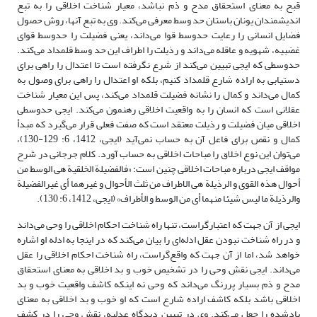
قبح به معنای استحقاق مدح و ذم نباشد، معیار شناخت اخلاقی را به تبع
اندیشمندان یونان باستان حد وسط معرفی می‌کند. وی به تبع آنها، روش حصول
فضایل انسانی را رعایت حدوسط قوا می‌داند، یعنی فضیلت را حدوسط قوای
غضبیه، شهویه و عاقله می‌داند و رذیلت را اطراف این حد وسط قلمداد می‌کند.
حدوسطی که ایجی تبیین می‌کند از شرع نگرفته است تا اعتدال را راهی برای
دستیابی به اراده شارع قلمداد کنیم، بلکه او اعتدال را راهی برای وصول به
کمال می‌داند و کمال را نشانه فضیلت قلمداد می‌کند، پس این معیار شناخت
عقلانی است که انسان را به واقعیت اخلاقی رهنمون می‌کند. ایجی حدوسطی
اخلاقی میان فضیلت و رذیلت معتقد است که صفت فعلی قرار می‌گیرد که مبدأ
کمال و نقص برای فاعل آن به حساب نمی‌آید (ایجی، 1412، 6: 129-130)،
می‌توان این نوع اخلاق را مباحات اخلاقی به حساب آورد. کلام جرجانی در شرح
مواقف ایجی درباره مباحات اخلاقی چنین است: «فالفضیلة الخلقیة هی الوسط من
أحوال هذه القوی و الرذیلة هی الاطراف من ثلث الأحوال و غیرهما أی غیرالفضیلة
والرذیلة ما لیس شیئا منهما أی من الوسط و الأطراف» (ایجی، 1412، 6: 130).
ایجی از آن جهت که اعتبارگراست، تنها راه شناخت احکام اخلاقی را وحی می‌داند
و در راه شناخت نبودن عقل ادله‌ای را بیان می‌کند که در اینجا به ادله او اشاره
خواهد شد، اما از آن جهت که واقع‌گراست، راه شناخت احکام اخلاقی را عقل
می‌داند. ایجی نقش وحی را در تشخیص خوب و بد اخلاقی به معنای استحقاق
مدح و ذم بسیار پررنگ می‌داند که وحی نه اینکه کاشف واقعیت خوب و بد
اخلاقی باشد بلکه کاشف اراده شارع است که او خوب و بد اخلاقی به معنای
یادشده را جعل می‌کند. وی در تبیین دیدگاه عدلیه، نقش وحی را در کشف