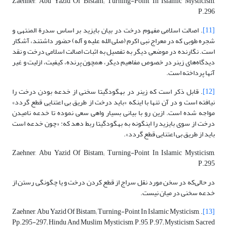
Zaehner, Abu Yazid Of Bistam; Turning-Point In Islamic Mysticism,
P.296
[11]
. اصالت اسلامی مفهوم درخت در بیان بایزید بر اساس سدرة المنتهی و
شجره طوبی که در معراج نبی اکرم (صلی الله علیه و آله) حضور داشتند، آشکار
است. نگارنده در موضعی دیگر به تفصیل به اثبات اصالت اسلامی درخت و نقد
دیدگاه‌های زینر در خصوص مفاهیم دیگر، همچون پرنده، کیفیت، ازلیت و غیر
آنها پرداخته است.
[12]
. قابل ذکر است که زینر در بهگودگیتا سخنی از خدعه بودن درخت را
نیافته است و در آن تنها با اینکه «باید درخت از طریق بی اعتنایی قطع گردد»
مواجه شده است. ازین رو با بیانی بسیار واهی سعی نموده تا خدعه نامیدن
درخت از سوی بایزید را اینگونه به بهگودگیتا ربط دهد که: «چون خدعه است
باید از طریق بی اعتنایی قطع گردد».
Zaehner, Abu Yazid Of Bistam; Turning-Point In Islamic Mysticism,
P.295
در حالی‌که در سخن مورد نقل سراج از قطع کردن درخت و یا چگونگی رستن از
خدعه سخنی در میان نیست.
. Zaehner, Abu Yazid Of Bistam; Turning-Point In Islamic Mysticism,
[13]
Pp.295-297; Hindu And Muslim Mysticism, P.95, P.97; Mysticism, Sacred