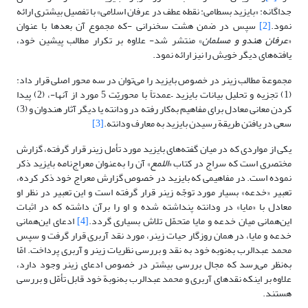
جداگانه: «بایزید بسطامی: نقطه عطف در عرفان اسلامی» با تفصیل بیشتری ارائه
نمود.
[2]
سپس در ضمن هشت سخنرانی -که مجموع آن بعدها با عنوان
«
عرفان هندو و مسلمان
» منتشر شد- علاوه بر تکرار مطالب پیشین خود،
یافته‌های دیگر خویش را نیز ارائه نمود.
مجموعة مطالب زینر در خصوص بایزید را می‌توان در سه محور اصلی قرار داد:
(1) تجزیه و تحلیل بیانات بایزید –عمدتاً با محوریّت 5 مورد از آنها-، (2) پیدا
کردن معانی معادل برای مفاهیم به‌کار رفته در ودانته یا دیگر آثار هندوان و (3)
سعی در یافتن طریقة رسیدن بایزید به معارف ودانته.
[3]
یکی از مواردی که در میان گفته‌های بایزید مورد تأمل زینر قرار گرفته، گزارش
مختصری است که سراج در کتاب «
اللمع
» آن را به‌عنوان معراج‌نامه بایزید ذکر
نموده است. در مفاهیمی که بایزید در خصوص گزارش معراج خود ذکر کرده،
تعبیر «خدعه» بسیار مورد توجّه زینر قرار گرفته است و این تعبیر در نظر او
معادل با «مایا» در ودانته پنداشته شده و او را برآن داشته که در اثبات
این‌همانی میان خدعه و مایا متحمّل تلاش بسیاری گردد.
[4]
ادعای این‌همانی
خدعه و مایا، در همان روزگار حیات زینر، مورد نقد آربری قرار گرفت و سپس
محمد عبدالرب به‌نوبه خود به نقد و بررسی نظریات زینر و آربری پرداخت. امّا
به‌نظر می‌رسد که مجال بررسی بیشتر در خصوص ادعای زینر وجود دارد،
علاوه بر اینکه نقدهای آربری و محمد عبدالرب به‌نوبة خود قابل تأمّل و بررسی
هستند.