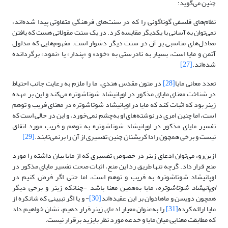
چنین می‌گوید:
نظام‌های فلسفی گوناگونی را که در سنت‌های فرهنگی متفاوتی پیدا شده‌اند،
نمی‌توان به آسانی با یکدیگر مقایسه کرد. در یک سنت مقولاتی هست که یافتن
معادل‌های مناسبی بر آن در سنت دیگر دشوار است. مفهوم‌هایی که مدلول
آتمن و مایا است، بسیار به نادرستی به «خود» و «پندار» یا «نمود» برگردانده
شده‌اند.
[27]
تعدد معانی مایا
[28]
در متون مقدس هندی، ما را ملزم به رعایت جانب احتیاط
در شناخت معنای مایای مذکور در اوپانیشاد شوتاشوتره می‌کند و این بر عهده
زینر بود که اثبات کند که مایا در اوپانیشاد شوتاشوتره در معنای فریب و توهم
است، اما چنین امری در نوشته‌های او به‌چشم نمی‌خورد، و این در حالی است که
تفسیر مایای مذکور در اوپانیشاد شوتاشوتره به توهم و فریب مورد اتفاق
نیست و برخی همچون رادا کریشنان چنین تفسیری از آن را برنمی‌تابند.
[29]
ازین‌رو، می‌توان ادعای زینر در خصوص تفسیری که از مایا بیان داشته را مورد
منع قرار داد. گرچه تنها طریق رد این منع، اثبات صحت تفسیر مایای مذکور در
اوپانیشاد شوتاشوتره به فریب و توهم است، اما حتی اگر فرض کنیم در
اوپانیشاد شوتاشوتره
، مایا به‌همین معنا باشد -چنانکه زینر و برخی دیگر
همچون دویسن و ماهادوان بر این عقیده‌اند
[30]
- و یا اگر تبیینی که شانکره از
مایا ارائه کرده
[31]
را به‌عنوان معیار ادعای زینر قرار دهیم، نشان خواهیم داد
که مطابقت معنایی میان مایا و خدعه مورد نظر بایزید برقرار نیست.