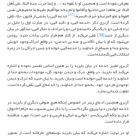
معرفی نموده است و همچنین او با تفوه به «... و إنما جرت‏ سنة البلاء على أهل
البلاء من هاهنا حتى جاذبوا و أقاموا و لم ینخدعوا أقیم علیهم ما محقهم فی نفس
[37]
القوة و علو المرتبة و شرف النسبة»
خدعه الهی را بخشی از قانون «بلا» تلقی
کرده است. آربری ذکر «خدعه الهی» و «کید الهی» در عبارت اول را دلیل بر
ترادف این دو با یکدیگر دانسته و این دو را مرادف با «مکر الهیِ» مذکور در بیان
دیگری از جنید
[38]
تلقی می‌کند. از کنار هم قرار دادن بیانات جنید، روشن
می‌شود که او با بیان «أکادنی‏ و عنه بی خدعنی‏» در واقع ادراک وجود خویش
به‌نحو جدا و منسلخ از خداوند را خدعه الهی خوانده و چنین ادراکی را در زمره
ابتلائات الهی گنجانده است.
آربری تعبیر خدعه در بیان بایزید را بر همین اساس تفسیر نموده و اشاره
می‌کند که بایزید، در واقع، درک و دیدن «وجود کل» موجودات به‌نحو جدا از
خداوند را خدعه الهی خوانده است و بیان بایزید، با بیان جنید که درک و دیدن
«وجودی فردی» خود، به‌نحو جدا از خداوند، را خدعه‌ای الهی تلقی کرده است،
تفاوت چندانی ندارد.
آربری همچنین ادعای زینر در خصوص اینکه هیچ صوفی دیگری از بایزید در
خدعه خواندن دنیا پیروی نکرده است، را با ذکر بیتی منسوب به خیام (=احوال
جهان و بلکه گیتی یک‌سر/ خوابی و خیالی و فریبی و دمی است)، مورد مناقشه
قرار داده است.
او در نهایت اشاره می‌کند که بیان بایزید توسعه‌ای عارفانه است از تصویر