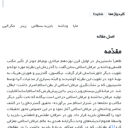
کلیدواژه‌ها
English
مایا
ودانته
بایزید بسطامی
زینر
مکر الهی
اصل مقاله
مقدّمه
ظاهراً نخستین‌بار در اوایل قرن نوزدهم میلادی، ویلیام جونز از تأثیر مکتب
فلسفی ودانته بر عرفان اسلامی سخن گفت. با گذر زمان این نظریّه مورد توجّه و
تقویت دیگر خاورشناسان قرار گرفت. نیکلسون، گلدزیهر و هورتن هریک به
نوبة خود در تقویت این نظریّه کوشیدند و البتّه بسیاری از مدعیات آنها توسط
ماسینیون –که بر نشأت‌گیری عرفان اسلامی از بطن اسلام اصرار داشت- ابطال
شد. در میانة قرن بیستم روبرت زینر –با این پیش‌فرض که اسلام اساساً قابلیت
تولید عرفان نداشته و عرفان اسلامی درختی است بیگانه که تحت تأثیر دیگر
مکاتب و نحله‌ها در شنزار اسلام سر برآورده- تحقیق گسترده‌ای را در کشف
عناصر ودانته‌ای در عرفان اسلامی آغاز نمود و در این خصوص محور تحقیقات
خود را گفته‌های بایزید قرار داد. وی در «
عرفان؛ مقدّس و نامقدّس
» بایزید را
واسطة هجوم اندیشه‌های وحدت‌گرایانه هندی به عالم عرفان اسلامی معرّفی
کرد
[1]
و نظریّاتی که در کتاب مذکور دربارة بایزید داشت را در مقاله‌ای