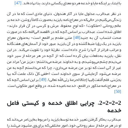
با ابتناء بر اینکه مایا و خدعه هردو معنای یکسانی دارند، بنا نهاده‌اند.
[47]
در نظر عبدالرب، مدلول مایا در آثار هندوان، دنیای مادی است که ما در آن
زندگی می‌کنیم در حالی‌که در معراج‌نامه بایزید به‌صورت کاملاً روشن، خدعه بر
عالم روحانی (=ملکوت) -که لوح محفوظ، عرش و کرسی در آن قرار دارند-
اطلاق شده است. عبدالرب بر اساس آنچه که در
«القصد الی الله»
–که در صورت
صحت انتساب آن به جنید
[48]
متنی مقدم بر
اللمع
است- به‌عنوان معراج
بایزید در یک رؤیا ضبط گشته و در آن بایزید عبور خود از آسمان‌های هفت‌گانه
و مراتب فراتر از آنها را شرح داده است، نظریّة خود را تقویت می‌کند. در این
نقل، بایزید به‌دفعات بیان کرده است که: از آنچه در هر مرحله از سیر خود
می‌دیدم چشم می‌پوشیدم، و به خداوند عرضه می‌داشتم: «عزیز من! مراد من
غیر از آنی است که تو بر من عرضه می‌داری»، چرا که می‌دانستم آنچه به من
عرضه می‌شود آزمایشی از سوی خداوند است (=ففی کلّ ذلک علمت أنّه بها
یجرّبنی‏. فلم ألتفت إلیها إجلالا لحرمة ربّی اللّه تعالى).
[49]
بر این اساس آنچه که
در معراج‌نامه مذکور در اللمع، خدعه نامیده شده، در واقع امور ملکوتی است.
[50]
2-2-2-2. چرایی اطلاق خدعه و کیستی فاعل
خدعه
عبدالرب، به‌کار گرفتن تعبیر خدعه توسط بایزید را مربوط به‌این امر می‌داند که
او در هر مرحله از سفر روحانی خود، امور مختلفی که برای وی مشهود می‌شد را