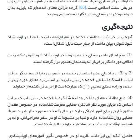
مخلوقات را از منظری معرفت‌شناسانه خدعه نامیده، باز هم سخن او را می‌توان
در بطن سنت اسلامی جست،
[83]
گرچه قرائن معنای خدعه‌ای که بایزید بدان
تفوه نموده را در معنای مختار نگارنده متعین می‌سازند.
نتیجه‌گیری
آنچه زینر در اثبات مطابقت خدعه در معراج‌نامه بایزید با مایا در اوپانیشاد
شوتاشوتره بیان داشته از چهار جهت قابل اشکال است؛
(1). منع اطلاق مایا بر معنای خدعه و توهم در اوپانیشاد شوتاشوتره، که چنین
اطلاقی مورد انکار برخی از اندیشمندان هندی قرار گرفته است.
(2) و (3). رد ادعای عدم استعمال خدعه در خصوص دنیا توسط دیگر عرفا و
اثبات خاستگاه اسلامی خدعه در بیان بایزید بر اساس رد معنای مورد زینر از
خدعه و ارائه معنای صحیح‌ از آن که عبارت است از امر غافل کننده از خداوند
(4). منع مطابقت معنای مایا در ودانته شانکره با خدعه در بیان بایزید، بر این
اساس که مایای مورد نظر شانکره معنایی معرفت‌شناسانه در خصوص فقدان
مطابق خارجی برای امور ادراکی دارد در حالی که خدعه مورد نظر بایزید صرفاً
معنایی روان‌شناسانه دارد و تنها بر مشهودات او در سفر معراجی‌اش، و نه بر
همه مخلوقات، از حیث ایجاد غفلت از خداوند اطلاق شده است.
حاصل آنکه این ایرادات، نظریه او در خصوص تأثیر آموزه‌های اوپانیشادی،