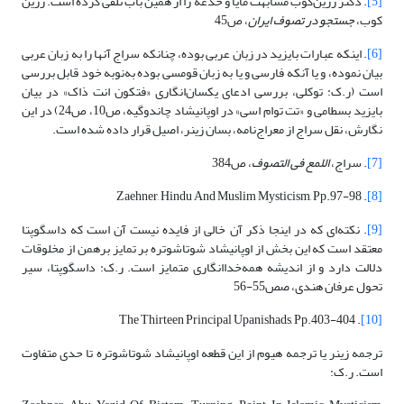
[5]
. دکتر زرین‌کوب مشابهت مایا و خدعه را از همین باب تلقی کرده است. زرین
کوب،
جستجو در تصوف ایران
، ص45
[6]
. اینکه عبارات بایزید در زبان عربی بوده، چنانکه سراج آنها را به زبان عربی
بیان نموده، و یا آنکه فارسی و یا به زبان قومسی بوده به‌نوبه خود قابل بررسی
است (ر.ک: توکلی، بررسی ادعای یکسان‌انگاری «فتکون انت ذاک» در بیان
بایزید بسطامی و «تت توام اسی» در اوپانیشاد چاندوگیه، ص10، ص24) در این
نگارش، نقل سراج از معراج‌نامه، بسان زینر، اصیل قرار داده شده است.
[7]
. سراج،
اللمع فی التصوف
، ص384
. Zaehner, Hindu And Muslim Mysticism, Pp.97-98
[8]
[9]
. نکته‌ای که در اینجا ذکر آن خالی از فایده نیست آن است که داسگوپتا
معتقد است که این بخش از اوپانیشاد شوتاشوتره بر تمایز برهمن از مخلوقات
دلالت دارد و از اندیشه همه‌خداانگاری متمایز است. ر.ک: داسگوپتا، سیر
تحول عرفان هندی، صص55-56
. The Thirteen Principal Upanishads, Pp.403-404
[10]
ترجمه زینر یا ترجمه هیوم از این قطعه اوپانیشاد شوتاشوتره تا حدی متفاوت
است. ر.ک: