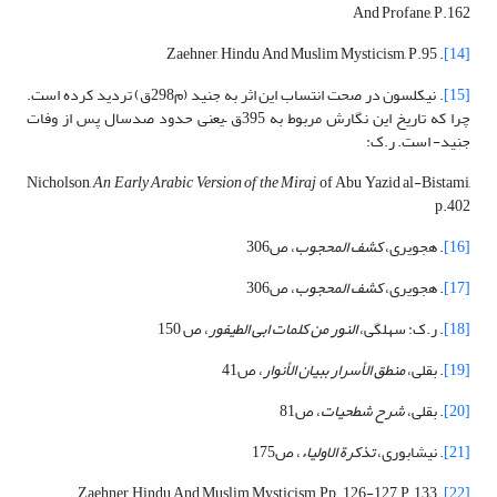
And Profane, P.162
. Zaehner, Hindu And Muslim Mysticism, P.95
[14]
[15]
. نیکلسون در صحت انتساب این اثر به جنید (م298ق) تردید کرده است.
چرا که تاریخ این نگارش مربوط به 395ق –یعنی حدود صدسال پس از وفات
جنید- است. ر.ک:
Nicholson,
An Early Arabic Version of the Miraj
of Abu Yazid al-Bistami,
p.402
[16]
. هجویری،
کشف المحجوب
، ص306
[17]
. هجویری،
کشف المحجوب
، ص306
[18]
. ر.ک: سهلگی،
النور من کلمات ابی الطیفور
، ص 150
[19]
. بقلی،
منطق الأسرار ببیان الأنوار
، ص41
[20]
. بقلی،
شرح شطحیات
، ص81
[21]
. نیشابوری،
تذکرة الاولیاء
، ص175
. Zaehner, Hindu And Muslim Mysticism, Pp. 126-127, P.133
[22]