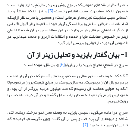
با صرف‌نظر از نقدهای عمومی که بر نوع روش زینر در نظریّه‌پردازی وارد است؛
همچون اینکه «مشابهت سبب اقتباس نیست»
[5]
و نیز اینکه «منشأ واحد
آسمانی سبب مشابهت تجربه‌های عرفانی است» و همچنین با صرف نظر از اینکه
اثبات اصالت عرفان اسلامی و برخاستگی آن از خود اسلام، ما را از قبول اقتباس
از دیگر نحله‌های عرفانی باز می‌دارد، در این مقاله سعی بر آن شده تا ادعای
زینر در خصوص مطابقت مایا و خدعه و انتقادات آربری و محمد عبدالرب در
خصوص آن مورد بازخوانی و بررسی قرار گیرد.
1- بیان گفتار بایزید و تحلیل زینر از آن
سراج در «
اللمع
» معراج بایزید را از زبان او
[6]
چنین نقل نموده است:
آنگاه که به وحدانیت حق تعالی رسیدم، پرنده‌ای گشتم که بدن آن از احدیّت
بود و دو بال آن از دیمومیت. ده سال پیوسته در هوای کیفیت پرواز می‌نمودم تا
آنکه به هوایی همانند آن رسیدم که صد میلیون مرتبه بزرگتر از آن بود، و
همچنان پرواز می‌کردم تا به میدان ازلیت نایل گشتم و در آن درخت احدیت را
رؤیت نمودم.
سراج در ادامه می‌گوید: سپس بایزید به وصف محل نمو درخت، ریشه، تنه،
شاخه و میوه‌های آن پرداخت و پس از آن گفت: چون نگریستم، فهمیدم که
تمامی این امور خدعه بود.
[7]