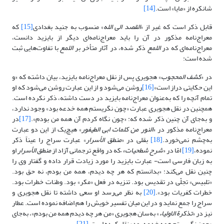
شانکره از «مایا» است.
[14]
قابل ذکر است که غیر از «
القصد الی الله
» منسوب به جنید بغدادی
[15]
که
معراج‌نامه مذکور در آن را باید معراج‌نامه‌ای دیگر از بایزید دانست،
معراج‌نامه‌ای که در
اللمع
ذکر شده، در آثار متأخر بر
اللمع
با تفاوت‌هایی ثبت
شده است:
در «
کشف المحجوب
» هجویری پس از نقل معراج‌نامه بایزید، بیان داشته که «و
این حکایتى دراز است»
[16]
روشن می‌شود و از این عبارت روشن می‌شود که او
تمام آنچه را که به‌عنوان معراج‌نامه بایزید در دست داشته، ذکر نکرده است.
همچنین در نقل هجویری عبارت «چون نگریستم همه خدعه بود» وجود ندارد،
و به‌جای آن چنین ذکر شده که: «چون نگاه کردم آن همه من بودم‏».
[17]
در
معراج‌نامه مذکور در «
النور من کلمات ابی الطیفور
» هیچ‌یک از این دو عبارت
به‌چشم نمی‌خورد.
[18]
بقلی در «
منطق الأسرار
» عبارت سراج را عیناً ذکر
نموده،
[19]
امّا در «
شرح شطحیات»
–که در واقع ترجمانی آزاد از
منطق الأسرار
او
به زبان فارسی است- عبارت بایزید را مورد زیادت قرار داده و گفتار وی را
چنین نقل می‌کند: «بدانستم که هر چه دیدم، همه من بودم، نه حق بود.
«تلبیس» تجلّى در تقدیس بود. تنزیه در فعل «مکر» بود. وطنات خطرات بود.
خطرات کفریات بود».
[20]
به نظر می‌رسد او سعی داشته تا نقل هجویری و
سراج را جمع نماید و در این میان تفسیر خویش را هم اضافه نموده است. عطار
نیز در «
تذکرة الاولیاء
» به‌سان هجویری «من هر چه دیدم همه من بودم»، به‌جای
«چون نگریستم همه خدعه بود» نقل کرده است.
[21]