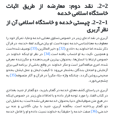
2-2. نقد دوم: معارضه از طریق اثبات
خاستگاه اسلامی خدعه
2-2-1. چیستی خدعه و خاستگاه اسلامی آن از
نظر آربری
آربری در نقد ادعای زینر در خصوص تساوی معنایی خدعه و مایا، تمرکز خود را
معطوف به معناشناسی خدعه نموده است. او بیان می‌کند لفظ «خدعه» در قرآن
ذکر نشده، اما خداوند به «خادع»
[32]
و «خیر الماکرین»
[33]
توصیف شده است
و همچنین «کید» به او انتساب یافته است.
[34]
در نظر او اینکه خداوند در
خصوص ارتباط با انسان‌ها، به‌عنوان بهترین فریب‌دهنده و مکرزننده معرفی
شده، امری مبالغه‌آمیز است و مکر خداوند در واقع بخشی از برنامه الهی برای
آزمایش و امتحان بندگان به‌شمار می‌رود تا کیفیت ایمان و عمل ایشان به‌نحو
صحیحی روشن گردد، چنانکه واژه «بلا» مکرراً در قرآن و آثار متصوفه
[35]
به
چشم می‌خورد.
آربری در راستای کشف معنای خدعه در گفتار بایزید، دو گفتار از جنید بغدادی
در کتاب الفناء را مورد توجه قرار داده و با لحاظ ادعای زینر در خصوص اینکه
«در هیچ متن صوفیانه‌ای دنیا به‌عنوان خدعه معرفی نشده است» به تحلیل این
دو گفتار پرداخته است. به‌گفته آربری، جنید با بیان «أکادنی‏ و عنه بی
خدعنی‏»
[36]
صفت خدعه را حقیقتاً به خداوند نسبت داده و او را فاعل خدعه