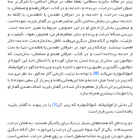
زینر در مقاله «بایزید بسطامی: نقطه عطف در عرفان اسلامی» با تمرکز بر سه
عنوان اصلی «درخت»، «پرنده» و «خدعه» و در کتاب «
عرفان هندو و مسلمان
» با
محوریت «درخت» و «خدعه» و در «
عرفان: مقدس یا نامقدس
» با اکتفا به
«خدعه» سعی در نمایان ساختن تأثیر عناصر هندی در گفتار بایزید نموده است
و مهم‌ترین بخش از ادعای او در این خصوص، مربوط به تعبیر «خدعه» است.
بررسی مسألة درخت و پرنده و سایر مفاهیم فرعی، همچون «هوا»، «کیفیت» و
«ازلیت»، علاوه بر آنکه مجال دیگری می‌طلبد، لااقل به اندازه بحث «خدعه» حائز
اهمیت نیستند، چنانکه زینر خود در «
عرفان: مقدس یا نامقدس
» تنها به بحث
از خدعه پرداخته است و در کتاب «
عرفان هندو و مسلمان
»
بدان‌جهت که
ذوالنون نیز سخن از پرنده شدن به میان آورده و با احتمال اخذ این آموزه از
ذوالنون، تأکیدی بر تطبیق پرنده مورد اشاره بایزید و پرنده مذکور در
اوپانیشاد
شوتاشوتره
نمی‌کند.
[8]
با توجّه به ترتیب تاریخی آثار مذکور، به نظر می‌رسد
که زینر
در ابتدا
میان خدعه و مایا این‌همانی یافته و پس از آن سعی نموده تا با
ریشه‌یابی برخی دیگر از مفاهیم ذکر شده در گفتار بایزید اصالت هندی گفتار او
را با مؤیدات بیشتری همراه سازد.
آن بخش از
اوپانیشاد شوتاشوتره
که زینر آن
[9]
را در پیوند با گفتار بایزید
یافته است، بدین قرار است:
دو پرنده‌ای که همدم‌های بسیار نزدیک برای یکدیگر هستند، به همان درخت
چسبیده‌اند. یکی از آنها، میوة شیرین آن درخت را می‌خورد، حال آنکه دیگری
بدون خوردن چیزی به تماشا مشغول است. بر روی همان درخت، شخصی است