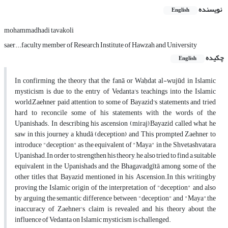
نویسنده
English
mohammadhadi tavakoli
saer...faculty member of Research Institute of Hawzah and University
چکیده
English
In confirming the theory that the fanā or Waḥdat al-wujūd in Islamic
mysticism is due to the entry of Vedanta's teachings into the Islamic
world,Zaehner paid attention to some of Bayazid's statements and tried
hard to reconcile some of his statements with the words of the
Upanishads. In describing his ascension (miraj),Bayazid called what he
saw in this journey a khudā (deception) and This prompted Zaehner to
introduce "deception" as the equivalent of "Maya" in the Shvetashvatara
Upanishad.In order to strengthen his theory, he also tried to find a suitable
equivalent in the Upanishads and the Bhagavadgītā among some of the
other titles that Bayazid mentioned in his Ascension.In this writing,by
proving the Islamic origin of the interpretation of "deception" and also
by arguing the semantic difference between "deception" and "Maya",the
inaccuracy of Zaehner's claim is revealed and his theory about the
influence of Vedanta on Islamic mysticism is challenged.