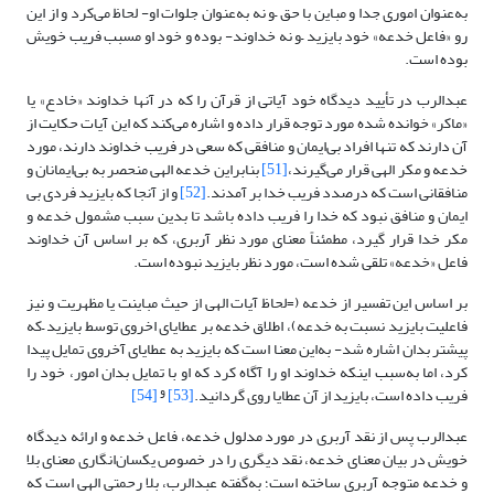
به‌عنوان اموری جدا و مباین با حق –و نه به‌عنوان جلوات او- لحاظ می‌کرد و از این
رو «فاعل خدعه» خود بایزید –و نه خداوند- بوده و خود او مسبب فریب خویش
بوده است.
عبدالرب در تأیید دیدگاه خود آیاتی از قرآن را که در آنها خداوند «خادع» یا
«ماکر» خوانده شده مورد توجه قرار داده و اشاره می‌کند که این آیات حکایت از
آن دارند که تنها افراد بی‌ایمان و منافقی که سعی در فریب خداوند دارند، مورد
خدعه و مکر الهی قرار می‌گیرند،
[51]
بنابراین خدعه الهی منحصر به بی‌ایمانان و
منافقانی است که درصدد فریب خدا بر آمدند.
[52]
و از آنجا که بایزید فردی بی
ایمان و منافق نبود که خدا را فریب داده باشد تا بدین سبب مشمول خدعه و
مکر خدا قرار گیرد، مطمئناً معنای مورد نظر آربری، که بر اساس آن خداوند
فاعل «خدعه» تلقی شده است، مورد نظر بایزید نبوده است.
بر اساس این تفسیر از خدعه (=لحاظ آیات الهی از حیث مباینت یا مظهریت و نیز
فاعلیت بایزید نسبت به خدعه)، اطلاق خدعه بر عطایای اخروی توسط بایزید –که
پیشتر بدان اشاره شد- به‌این معنا است که بایزید به عطایای آخروی تمایل پیدا
کرد، اما به‌سبب اینکه خداوند او را آگاه کرد که او با تمایل بدان امور، خود را
و
فریب داده است، بایزید از آن عطایا روی گردانید.
[53]
[54]
عبدالرب پس از نقد آربری در مورد مدلول خدعه، فاعل خدعه و ارائه دیدگاه
خویش در بیان معنای خدعه، نقد دیگری را در خصوص یکسان‌انگاری معنای بلا
و خدعه متوجه آربری ساخته است؛ به‌گفته عبدالرب، بلا رحمتی الهی است که