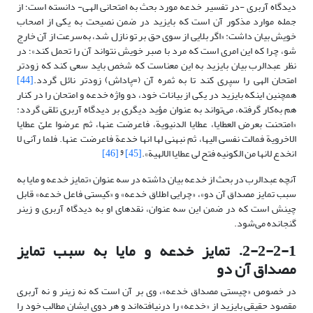
دیدگاه آربری -در تفسیر خدعه مورد بحث به امتحانی الهی- دانسته است؛ از
جمله موارد مذکور آن است که بایزید در ضمن نصیحت به یکی از اصحاب
خویش بیان داشت: «اگر بلایی از سوی حق بر تو نازل شد، به‌سرعت از آن خارج
شو، چرا که این امری است که مرد با صبر خویش نتواند آن را تحمل کند»؛ در
نظر عبدالرب بیان بایزید به این معناست که شخص باید سعی کند که زودتر
امتحان الهی را سپری کند تا به ثمره آن (=پاداش) زودتر نائل گردد.
[44]
همچنین اینکه بایزید در یکی از بیانات خود، دو واژه خدعه و امتحان را در کنار
هم به‌کار گرفته، می‌تواند به عنوان مؤید دیگری بر دیدگاه آربری تلقی گردد:
«امتحنت بعرض العطایا، عطایا الدنیویة، فاعرضت عنها، ثم عرضوا علیّ عطایا
الاخرویة فمالت نفسی الیها، ثم نبهنی لها انها خدعة فاعرضت عنها. فلما رآنی لا
و
انخدع لانها من الکونیه فتح لی عطایا الالهیة».
[45]
[46]
آنچه عبدالرب در بحث از خدعه بیان داشته در سه عنوان «تمایز خدعه و مایا به
سبب تمایز مصداق آن دو»، «چرایی اطلاق خدعه» و «کیستی فاعل خدعه» قابل
چینش است که در ضمن این سه عنوان، نقدهای او به دیدگاه آربری و زینر
گنجانده می‌شود.
2-2-2-1. تمایز خدعه و مایا به سبب تمایز
مصداق آن دو
در خصوص «چیستی مصداق خدعه»، وی بر آن است که نه زینر و نه آربری
مقصود حقیقی بایزید از «خدعه» را درنیافته‌اند و هر دوی ایشان مطالب خود را