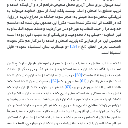
البته می‌توان برای سخن آربری محمل صحیحی فراهم کرد و آن اینکه خدعه و
فریب مساوی با امتحان و ابتلاء نیست، بلکه ابتلاء از سوی خداوند می‌تواند به
فریفتگی شخص توسط «مبتلی به» منجر شود؛ چنانکه در معراج بایزید در رؤیا –
که در القصد الی الله ذکر شده است- مکرراً این مضمون بیان شده که «دانستم
خداوند مرا از جهت التفات به غیر خودش می‌آزماید» و مسلماً نتیجه التفات او به
غیر خداوند (=مبتلی به)، مخدوعیت و فریفتگی او به سبب «غیر» بوده است؛
همچنین این امر از عبارتی که بایزید امتحان و خدعه را در کنار هم ذکر نموده:
«امتحنت بعرض العطایا (الخ)»
[59]
-و عبدالرب بدان استشهاد نموده- قابل
استنباط است.
اینکه عبدالرب فاعلِ خدعه را خود بایزید معرفی نموده از طریق عبارت پیشین
(=خدا مرا آگاهاند که آن خدعه است) و نیز به قرینۀ برخی دیگر از بیانات
بایزید، قابل مناقشه است؛
[60]
در برخی از عبارات بایزید بیان چنین ذکر شده
است: «ازهد فی الاغترار
[61]
بما سوی ربک»
[62]
و همچنین بیان شده است که:
«الدنیا لاهل الدنیا غرور فی غرور»
[63]
که هر دو بیان، حکایت از آن دارند که
فاعلِ خدعه، «مبتلی به» است، یعنی امری که خداوند به‌سبب آن سالک را در
التفات او را به غیر خداوند مورد امتحان قرار می‌دهد، سبب خدعه می‌شود و
این امر می‌تواند عطایای دنیوی و یا اخروی و بلکه هر آنچه غیر خداوند است را در
برگیرد. بر این اساس اولاً لزومی ندارد به‌سان عبدالرب مصداق خدعه را صرفاً
به امور ملکوتی اختصاص دهیم، بلکه خدعه در ادبیات بایزید عبارت است از
هر آنچه که انسان را از خداوند غافل نماید، ولو آنکه او در مواردی با لفظ خدعه،