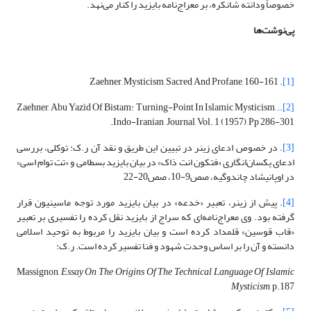
خصوصاً ودانته شانکره، بر معراج‌نامه بایزید را کنار می‌نهد.
پی‌نوشت‌ها
. Zaehner, Mysticism, Sacred And Profane, 160-161
[1]
.. Zaehner, Abu Yazid Of Bistam: Turning-Point In Islamic Mysticism,
[2]
Indo-Iranian Journal, Vol. 1 (1957), Pp 286-301.
[3]
. در خصوص ادعای زینر در تبیین این طریق و نقد آن ر.ک: توکلی، بررسی
ادعای یکسان‌انگاری «فتکون انت ذاک» در بیان بایزید بسطامی و «تت توام اسی»
در اوپانیشاد چاندوگیه، صص9-10، صص20-22
[4]
. پیش از زینر، تعبیر «خدعه» در بیان بایزید مورد توجه ماسینیون قرار
گرفته بود. وی معراج‌نامه‌ای که سراج از بایزید نقل کرده را تفسیری بر تعبیر
«قاب قوسین» قلمداد کرده است و بیان بایزید را مربوط به توحید اسلامی
دانسته و آن را بر اساس وحدت شهود و فنا تفسیر کرده است. ر.ک:
Massignon,
Essay On The Origins Of The Technical Language Of Islamic
Mysticism
, p.187