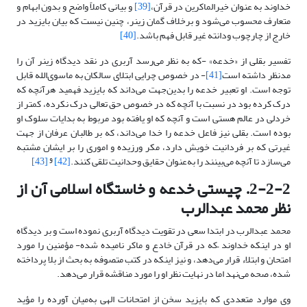
خداوند به عنوان خیرالماکرین در قرآن،
[39]
و بیانی کاملاً واضح و بدون ابهام و
متعارف محسوب می‌شود و برخلاف گمان زینر، چنین نیست که بیان بایزید در
خارج از چارچوب ودانته غیر قابل فهم باشد.
[40]
تفسیر بقلی از «خدعه» -که به نظر می‌رسد آربری در نقد دیدگاه زینر آن را
مدنظر داشته است
[41]
- در خصوص چرایی ابتلای سالکان به ماسوی‌الله قابل
توجه است. او تعبیر خدعه را بدین‌جهت می‌داند که بایزید فهمید هرآنچه که
درک کرده بود در نسبت با آنچه که در خصوص حق تعالی درک نکرده، کمتر از
خردلی در عالم هستی است و آنچه که او یافته بود مربوط به بدایات سلوک او
بوده است. بقلی نیز فاعل خدعه را خدا می‌داند، که بر طالبان عرفان از جهت
غیرتی که بر فردانیت خویش دارد، مکر ورزیده و اموری را بر ایشان مشتبه
و
می‌سازد تا آنچه می‌بینند را به‌عنوان حقایق وحدانیت تلقی کنند.
[42]
[43]
2-2-2. چیستی خدعه و خاستگاه اسلامی آن از
نظر محمد عبدالرب
محمد عبدالرب در ابتدا سعی در تقویت دیدگاه آربری نموده است و بر دیدگاه
او در اینکه خداوند –که در قرآن خادع و ماکر نامیده شده- مؤمنین را مورد
امتحان و ابتلاء قرار می‌دهد، و نیز اینکه در کتب متصوفه به بحث از بلا پرداخته
شده، صحه می‌نهد اما در نهایت نظر او را مورد مناقشه قرار می‌دهد.
وی موارد متعددی که بایزید سخن از امتحانات الهی به‌میان آورده را مؤید