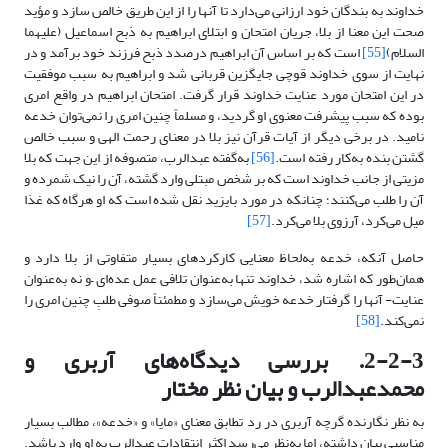
خداوند به بندگان خود ارزانی می‌دارد تا آنها را از این طریق خالص سازد و مؤید
صحت این معنا از بلا، جریان امتحان و ابتلای ابراهیم به ذبح اسماعیل (علیهما
السلام)
[55]
است که بر اساس آن ابراهیم درصدد ذبح فرزند خود برآمد و در
نهایت از سوی خداوند قوچی جایگزین قربانی شد و ابراهیم به سبب موفقیت
در این امتحان مورد عنایت خداوند قرار گرفت. امتحان ابراهیم در واقع امری
بوده که سبب پیشرفت معنوی او گردید، و مسلماً چنین امری را نمی‌توان خدعه
نامید. در برخی دیگر از آیات قرآن نیز بلا در معنای رحمت الهی و سبب خالص
گشتن بنده به‌کار رفته است.
[56]
به‌گفته عبدالرب، متصوفه از این جهت که بلا
مزیتی از جانب خداوند است که بر شخص مبتلی وارد گشته، آن را نیک شمرده و
آن را طلب می‌کنند؛ چنانکه در مورد بایزید نقل شده است که او هرگاه که غذا
میل می‌کرد، آرزوی بلا می‌کرد.
[57]
حاصل آنکه، خدعه به‌لحاظ معنایی کارکردهای بسیار متفاوتی از بلا دارد و
همان‌طور که اشاره شد، خداوند تنها به‌عنوان تلافی عمل عده‌ای –و نه به‌عنوان
عنایت- آنها را گرفتار خدعه خویش می‌سازد و مطمئناً صوفی طلبِ چنین امری را
نمی‌کند.
[58]
2-2-3. بررسی دیدگاه‌های آربری و
محمدعبدالرب و بیان نظر مختار
به نظر نگارنده گرچه آربری در رد تطابق معنای «مایا» و «خدعه»، مطالب بسیار
مناسبی بیان داشته، اما به‌نظر می‌رسد اکثر انتقادات عبدالرب به او وارد باشد.