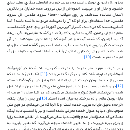
محزون از رنجوری خویش، افسرده و فریب خورده، امّا وقتی دیگری، یعنی خدای
خشنود و جلال او را می‌بیند، اندوه‌اش از بین می‌رود. همة خدایان در بالاترین
آسمان نشانده شده‌اند، بر روی سیلاب (=هجا) سرود مقدس. آن سرود
مقدس، چه استفاده‌ای برای او که آن را نمی‌داند می‌تواند داشته باشد؟ آنها
کسانی هستند که می‌دانند، (اسرار آمیزترین آموزه) در اینجا جمع گشته است.
تمام عالم از برهمن، آفریننده فریب (=مایا) صادر گشته؛ مقیاس‌ها، قربانی‌ها،
آداب، قوانین، گذشته، آینده و هر آنچه که وداها اظهار نموده‌اند. در آن
درخت، دیگری (روح تنها) به سبب فریب (مایا) محبوس گشته است. حال، او
باید بداند که جهان پدیداری (پاکریتی) فریب (مایا) است و خداوند بزرگ
آفریننده فریب است.
[10]
زینر درخت مورد نظر بایزید را «درخت کیهانی» یاد شده در
اوپانیشاد
شوتاشوتره
، اوپانیشاد کاتا و بهگودگیتا می‌داند،
[11]
امّا با توجّه به اینکه
سخنی از خدعه بودن درخت در اوپانیشاد کاتا و نیز در بهگودگیتا نیست،
[12]
در ریشه‌یابی سخن بایزید در آموزه‌های هندی، تنها به آخرین عبارات نقل
شده از
اوپانیشاد شوتاشوتره
متمسّک می‌شود، که در آنها سخن از فریب (=
مایا) بودن عالم، و نه درخت، به میان آمده است.
[13]
وی پس از بیان اینکه:
«ترجمه دقیق مایا به عربی، خدعه است، و تا آنجا که من می‌دانم، در هیچ متن
صوفیانه‌ای دنیا به عنوان خدعه معرفی نشده است» و نیز با استشهاد به اینکه
«هنگامی که متصوّفه از عدم واقعیّت دنیا سخن می‌گویند، از الفاظی همانند رؤیا
و بازی بهره می‌برند، و نه تعبیر خدعه» نتیجه می‌گیرد که تعبیر بایزید به
«خدعه» بودن آنچه که از درخت و بقیه اجزای آن دیده بود، متأثر از تفسیر