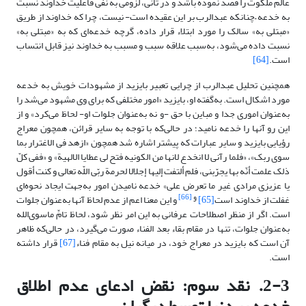
عالم ملکوت را قصد نموده باشد و در ثانی، لزومی به نفی فاعلیت خداوند نسبت
به خدعه –چنانکه عبدالرب بر این عقیده است- نیست، چرا که خداوند از طریق
«مبتلی به» سالک را مورد ابتلاء قرار داده، گرچه خدعه‌ای که به «مبتلی به»
نسبت داده می‌شود، به‌سبب علاقه سبب و مسبب به خداوند نیز قابل انتساب
است.
[64]
همچنین تحلیل عبدالرب از چرایی تعبیر بایزید از مشهودات خویش به خدعه
مورد اشکال است. به‌گفته او، بایزید «امور مختلفی که برای وی مشهود می‌شد را
به‌عنوان اموری جدا و مباین با حق -و نه به‌عنوان جلوات او- لحاظ می‌کرد» و از
این رو آنها را خدعه نامید؛ در حالی‌که با توجه به سایر قرائن، همچون معراج
رؤیایی بایزید و سایر عبارات که پیشتر اشاره شد همچون «ازهد فی الاغترار بما
سوی ربک»، «فلما رآنی لا انخدع لانها من الکونیه فتح لی عطایا الالهیة» و «ففی کلّ
ذلک علمت أنّه بها یجرّبنی، فلم ألتفت إلیها إجلالا لحرمة ربّی اللّه تعالى و کنت أقول
یا عزیزی مرادی غیر ما تعرض علی‏» خدعه نامیدن امور به‌جهت ایجاد نحوه‌ای
و
[66]
غفلت از خداوند است
[65]
و این معنا اعم از عدم لحاظ آنها به‌عنوان جلوات
است. اگر از منظر اصطلاحات عرفانی به این امر نظر شود، لحاظ تامِّ ما‌سوی‌الله
به‌عنوان جلوات، تنها در مقام بقاء بعد الفناء صورت می‌گیرد، در حالی‌که ظاهر
آن است که بایزید در معراج خود، در میانه نیل به مقام فناء
[67]
قرار داشته
است.
2-3. نقد سوم: نقض ادعای عدم اطلاق