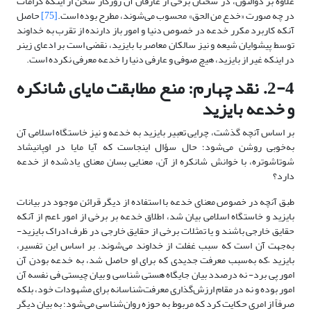
علاوه بر ذوالنون، در سخنان برخی از عارفان آن روزگار سخن از اینکه کرامات
در چه صورت «خدع من الحق» محسوب می‌شوند، مطرح بوده است.
[75]
حاصل
آنکه کاربرد مکرر خدعه در خصوص دنیا و امور باز دارنده از تقرب به خداوند
توسط پیشوایان شیعه و نیز سالکان معاصر با بایزید، نقضی است بر ادعای زینر
در اینکه غیر از بایزید، هیچ صوفی و عارفی دنیا را خدعه معرفی نکرده است.
2-4. نقد چهارم: منع مطابقت مایای شانکره
و خدعه بایزید
بر اساس آنچه گذشت، چرایی تعبیر بایزید به خدعه و نیز خاستگاه اسلامی آن
به‌خوبی روشن می‌شود؛ حال سؤال اینجاست که آیا مایا در اوپانیشاد
شوتاشوتره، با خوانش شانکره از آن، معنایی بسان معنای یادشده از خدعه
دارد؟
طبق آنچه در خصوص معنای خدعه با استفاده از دیگر قرائن موجود در بیانات
بایزید و خاستگاه اسلامی بیان شد، اطلاق خدعه بر برخی از امور –اعم از آنکه
حقایق خارجی باشند و یا تمثلات برخی از حقایق خارجی در ظرف ادراک بایزید-
به‌جهت آن است که سبب غفلت از خداوند می‌شوند. بر اساس این تفسیر،
بایزید –که به‌سبب معرفت جدیدی که برای او حاصل شد، به خدعه بودن آن
امور پی برد- نه درصدد بیان جایگاه هستی شناسی و بیان چیستی فی نفسه آن
امور بوده و نه در مقام ارزش‌گذاری معرفت‌شناسانه برای مشهودات خود، بلکه
صرفاً از امری حکایت کرد که مربوط به حوزه روان‌شناسی می‎‌شود؛ به بیان دیگر