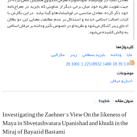
جهت تقویت نظریه خود میان برخی دیگر از عناوینی که بایزید در معراج‌نامه
خود ذکر کرده، معادل مناسبی در اوپانیشادها و گیتا بیابد. در این نگارش با
اثبات اصالت اسلامی خدعه و استدلال بر عدم مطابقت معنایی این دو بطلان
ادعای زینر آشکار می‌شود و نظریه او در خصوص تأثیر ودانته بر عرفان اسلامی
به چالش کشیده می‌شود.
کلیدواژه‌ها
مایا
ودانته
بایزید بسطامی
زینر
مکر الهی
20.1001.1.22518932.1400.18.39.3.8
موضوعات
ادیان و عرفان
عنوان مقاله
English
Investigating the Zaehner’s View On the likeness of
Maya in Shvetashvatara Upanishad and khudā in the
Miraj of Bayazid Bastami