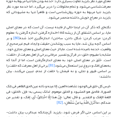
معنای مورد نظر بایزید تفاوت بسیاری دارد؛ خدعه بودن مایا تنها مربوط به حوزه
معرفت‌شناسی می‌شود و تمام مخلوقات را دربر می‌گیرد، اما خدعه مورد نظر
بایزید تنها مربوط به حوزه روان‌شناسی است و ظاهراً تنها به مشهوداتی که
بایزید در معراج خویش داشته منحصر می‌شود.
نکته‌ای که ذکر آن در اینجا خالی از فایده نیست، آن است که در معنای اصلی
مایا، بر اساس اشتقاق آن از ریشه mā (=اندازه گرفتن؛ اندازه گرفتن با؛ معلوم
کردن؛ مرتب کردن؛ شکل دادن، ساختن)، اندازه‌گیری اخذ شده
[80]
و بر
اساس آنچه بیان شد، مایا به سبب پوشاندن حقیقت و ایجاد فهم غیرصحیح از
واقعیت، خدعه نامیده شده است. مایا از حیث معنای اصلی و معنای مجازی خود،
مشابه با مفهوم «خلق» در قرآن و تفسیر عرفانی برخی از اهل معرفت از «خلقت»
است. خَلَقَ در معنای اصلی خود به معنای اندازه‌گرفتن است، اما از آنجا که
به‌معنای افک و دروغ نیز استعمال می‌شود
[81]
برخی از اهل معرفت که خلقت را
بر اساس ظهور و تجلی، و نه فیضان یا خلقت از عدم، تبیین می‌کنند، بیان
داشتند:
«لیس کل خلق فی الوجود تشاهده العین، إلا عینه و ذاته عین الحق الظاهر فی تلک
الصورة، فالحق هو المشهود و الخلق موهوم. لذلک یسمى به: فإن «الخلق» فی
اللغة الإفک و التقدیر. و قال تعالى: «إِنْ هذا إِلَّا اخْتِلاقٌ» أی، إفک، و تقدیر من
عندکم، «ما أَنْزَلَ اللَّهُ بِها مِنْ سُلْطانٍ».
[82]
بر این اساس حتی اگر فرض شود، بایزید –آن‌چنانکه عبدالرب بیان داشت-