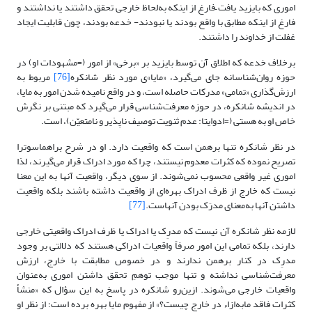
اموری که بایزید یافت –فارغ از اینکه به‌لحاظ خارجی تحقق داشتند یا نداشتند و
فارغ از اینکه مطابق با واقع بودند یا نبودند- خدعه بودند، چون قابلیت ایجاد
غفلت از خداوند را داشتند.
برخلاف خدعه که اطلاق آن توسط بایزید بر «برخی» از امور (=مشهودات او) در
حوزه روان‌شناسانه جای می‌گیرد، «مایا»ی مورد نظر شانکره
[76]
مربوط به
ارزش‌گذاری «تمامی» مدرکات حاصله است، و در واقع نامیده شدن امور به مایا،
در اندیشه شانکره، در حوزه معرفت‌شناسی قرار می‌گیرد که مبتنی بر نگرش
خاص او به هستی (=ادوایتا: عدم ثنویت توصیف ناپذیر و نامتعیّن)، است.
در نظر شانکره تنها برهمن است که واقعیت دارد. او در شرح براهماسوترا
تصریح نموده که کثرات معدوم نیستند، چرا که مورد ادراک قرار می‌گیرند، لذا
اموری غیر واقعی محسوب نمی‌شوند. از سوی دیگر، واقعیت آنها به این معنا
نیست که خارج از ظرف ادراک بهره‌ای از واقعیت داشته باشند بلکه واقعیت
داشتن آنها به‌معنای مدرَک بودن آنهاست.
[77]
لازمه نظر شانکره آن نیست که مدرِک یا ادراک یا ظرف ادراک واقعیتی خارجی
دارند، بلکه تمامی این امور صرفاً واقعیات ادراکی هستند که دلالتی بر وجود
مدرِک در کنار برهمن ندارند و در خصوص مطابقت با خارج، ارزش
معرفت‌شناسی نداشته و تنها موجب توهمِ تحقق داشتن اموری به‌عنوان
واقعیات خارجی می‌شوند. ازین‌رو شانکره در پاسخ به این سؤال که «منشأ
کثرات فاقد مابه‌ازاء در خارج چیست؟» از مفهوم مایا بهره برده است؛ از نظر او