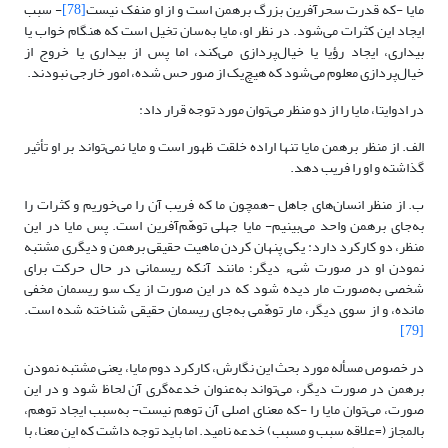
مایا -که قدرت سحرآفرین بزرگ برهمن است و از او منفک نیست
[78]
- سبب
ایجاد این کثرات می‌شود. در نظر او، مایا به‌سان تخیل است که هنگام خواب یا
بیداری، ایجاد رؤیا یا خیال‌پردازی می‌کند، اما پس از بیداری یا خروج از
خیال‌پردازی معلوم می‌شود که هیچ‌یک از صور حس شده، امور خارجی نبودند.
در ادوایتا، مایا را از دو منظر می‌توان مورد توجه قرار داد:
الف. از منظر برهمن مایا تنها اراده خلقت ظهور است و مایا نمی‌تواند بر او تأثیر
گذاشته و او را فریب دهد.
ب. از منظر انسان‌های جاهل -همچون ما که فریب آن را می‌خوریم و کثرات را
به‌جای برهمن واحد می‌بینیم- مایا جهلی توهّم‌آفرین است. پس مایا در این
منظر، دو کارکرد دارد: یکی پنهان کردن ماهیت حقیقی برهمن و دیگری مشتبه
نمودن او در صورت شیء دیگر؛ مانند آنکه ریسمانی در حال حرکت برای
شخصی به‌صورت مار دیده شود که در این صورت از یک سو ریسمان مخفی
مانده، و از سوی دیگر، مار توهّمی به‌جای ریسمان حقیقی شناخته شده است.
[79]
در خصوص مسأله مورد بحث این نگارش، کارکرد دوم مایا، یعنی مشتبه نمودن
برهمن در صورت دیگر، می‌تواند به‌عنوان خدعه‌گری آن لحاظ شود و در این
صورت، می‌توان مایا را -که معنای اصلی آن توهم نیست- به‌سبب ایجاد توهم،
بالمجاز (=علاقه سبب و مسبب) خدعه نامید. اما باید توجه داشت که این معنا، با