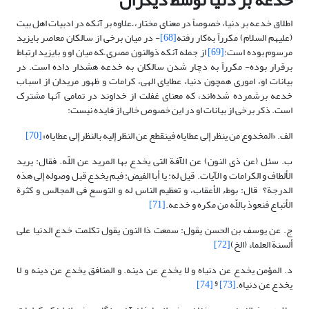
خدعه بر دنیا توسط دیگران
اطلاق خدعه بر دنیا، خصوصاً در معنای مختار، –علاوه بر آنکه در ادبیات اهل بیت
(علیهم السلام) مکرراً به‌کار رفته
[68]
- در میان برخی از سالکان معاصر بایزید
مرسوم بوده است؛
[69]
از جمله آنکه ذوالنون مصری –که میان او و بایزید ارتباط
برقرار بوده- مکرراً به دچار شدن سالکان به خدعه هشدار داده است. در
بیانات او، اموری همچون دنیا، عطایای الهی، کرامات و ظهور مریدان از اسباب
خدعه برشمرده شده‌اند، که معنای غفلت از خداوند در تمامی آنها مشترک
است. ذکر برخی از بیانات او در این خصوص خالی از فایده نیست:
الف. «المخدوع من ینظر إلى عطایاه فینقطع عن النظر إلیه بالنظر إلى عطایاه‏»
[70]
ب. سئل (عن ذی النون) عن الآفة التى یخدع‏ بها المرید عن اللّه. فقال: یرید
الألطاف و الکرامات و الآیات. قیل له: یا أبا الفیض: فبم یخدع قبل وصوله إلى هذه
الدرجة؟ قال: بوطء الأعقاب، و تعظیم الناس له و التوسع فى المجالس و کثرة
الأتباع فنعوذ باللّه من مکره و خدعه.
[71]
ج. عن یوسف بن الحسن یقول: سمعت ذا النون‏ یقول تکلمت خدع‏ الدنیا على
ألسنة العلماء (الخ)
[72]
د. المؤمن یخدع‏ عن دنیاه و لا یخدع عن دینه. و المنافق یخدع عن دینه و لا
و
یخدع عن دنیاه.
[73]
[74]