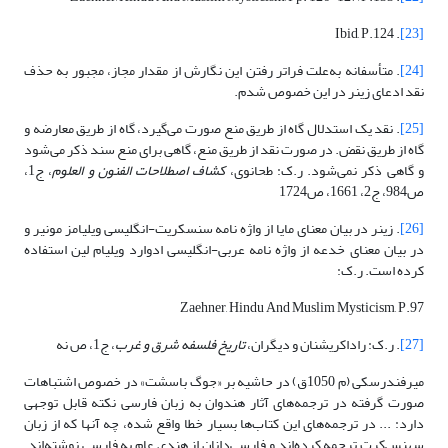
. Ibid, P.124
[23]
[24]
. متأسفانه به‌علت فراتر رفتن این نگارش از مقدار مجاز، مجبور به حذف
نقد ادعای زینر در این خصوص شدم.
[25]
. نقد یک استدلال گاه از طریق منع صورت می‌گیرد، گاه از طریق معارضه و
گاه از طریق نقض. در صورت نقد از طریق منع، گاهی برای منع سند ذکر می‌شود
و گاهی ذکر نمی‌شود. ر.ک: طحانوی،
کشاف اصطلاحات الفنون و العلوم
، ج1،
ص984، ج2، 1661، ص1724
[26]
. زینر در بیان معنای مایا از واژه نامه سنسکریت-انگلیسی ویلیامز مونیر و
در بیان معنای خدعه از واژه نامه عربی-انگلیسی ادوارد ویلیام لین استفاده
کرده است. ر.ک:
Zaehner, Hindu And Muslim Mysticism, P.97
[27]
. ر.ک: راداکریشنان و دیگران،
تاریخ فلسفه شرق و غرب
، ج1، ص نه
میرفندرسکی (م 1050ق) در حاشیه بر «جوگ باسشت» در خصوص اشتباهات
صورت گرفته در ترجمه‌های آثار هندوان به زبان فارسی نکته قابل توجهی
دارد: ... در ترجمه‌های این کتاب‌ها بسیار خطا واقع شده، چه آنها که از زبان
سهنس‌کرت ترجمه کرده‌اند و فارسی‌دانان از هندی عام به فارسی نوشته‌اند.