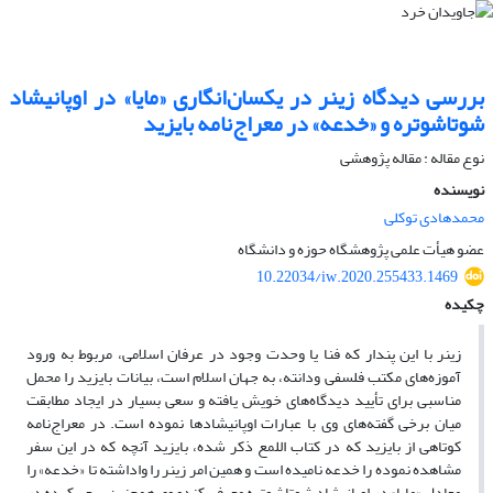
بررسی دیدگاه زینر در یکسان‌انگاری «مایا» در اوپانیشاد
شوتاشوتره و «خدعه» در معراج‌نامه بایزید
نوع مقاله : مقاله پژوهشی
نویسنده
محمدهادی توکلی
عضو هیأت علمی پژوهشگاه حوزه و دانشگاه
10.22034/iw.2020.255433.1469
چکیده
زینر با این پندار که فنا یا وحدت وجود در عرفان اسلامی، مربوط به ورود
آموزه‌های مکتب فلسفی ودانته، به جهان اسلام است، بیانات بایزید را محمل
مناسبی برای تأیید دیدگاه‌های خویش یافته و سعی بسیار در ایجاد مطابقت
میان برخی گفته‌های وی با عبارات اوپانیشادها نموده است. در معراج‌نامه
کوتاهی از بایزید که در کتاب اللمع ذکر شده، بایزید آنچه که در این سفر
مشاهده نموده را خدعه نامیده است و همین امر زینر را واداشته تا «خدعه» را
معادل «مایا» در اوپانیشاد شوتاشوتره معرفی کندو وی همچنین سعی کرده در