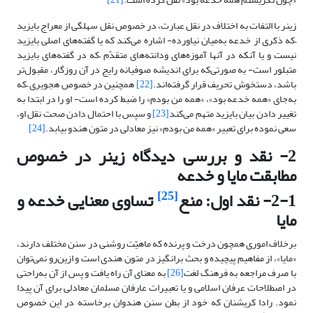
زینر با التفات به اختلاف در نقل عبارت، در خصوص نقل سهلگی از معراج بایزید
–که ذکری از خدعه به‌میان نیاورده- اشاره می‌کند که یا گفته‌های اصلی بایزید
نیست و یا آنکه در آنها آموزه‌های ودانته‌های متقدّم –که در گفته‌های بایزید
متبلور است- به‌ صورتی‌که برای اندیشه صوفیانه رایج در آن روزگار، مقبول‌تر
باشد، دستخوش تحریف قرار گرفته‌اند.
[22]
همچنین در خصوص هجویری –که
به‌جای «همه خدعه بود»، «همه من بودم» را ضبط کرده است- او را در ابتدا به
تغییر دادن بیان بایزید متهم می‌کند
[23]
و سپس با احتمال دادن صحت نقل او،
سعی نموده برای تعبیر «همه من بودم» نیز معادلی در متون هندو بیابد.
[24]
2- نقد و بررسی دیدگاه زینر در خصوص
مطابقت مایا و خدعه
[25]
2-1- نقد اول: منع
تساوی معنایی خدعه و
مایا
برخلاف اموری همچون درخت و پرنده که ماهیّت روشنی در سنن مختلف دارند،
«مایا»، از مفاهیم پیچیده و بحث برانگیز در متون هندی است و ازین‌رو نمی‌توان
با صرف مراجعه به فرهنگ لغت
[26]
به معنای آن راه یافت و پس از آن به‌راحتی
در اصطلاحات عرفان اسلامی و یا تعبیرات عارفان مسلمان معادلی برای آن پیدا
نمود. رادا کریشنان که خود از بطن سنن هندوان برخاسته‌ در این خصوص