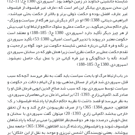
شایسته جانشینی خداوند در زمین خواهد بود. (سهروردی، 1380 ج2: 11-12)
این سخن سهروردی بیانگر این امر است که «عارف غیر فیلسوف از فیلسوف
غیر عارف، افضل بوده و حکمت ذوقی برتر و بالاتر از حکمت بحثی می­باشد».
(ابراهیمی دینانی، 1388: 90) او در آثار دیگرش نیز هرگاه از سیاست و ویژگی­
های حاکم سخن می­گوید، بر حکمت عملی و سلوک حاکم و ارتباط او با غیب بیش
از هر چیز دیگر تأکید دارد (سهروردی، 1380 ج3: 185-188) و معتقد است
حکومت معتبر در پیوند با تدبیر الهی است.(ضیائی، 1380: 53) تأکید سهروردی
بر تأله و فره کیانی درباره شخص شایسته حکومت نیز خود گواه بر ارجحیت و
تقدم حکمت عملی بر حکمت نظری است زیرا همان طور که در سخنان سهروردی
آمده، تأله یا خداگونگی و نیز فره کیانی جز با عمل نیک حاصل نمی­شود.
(سهروردی، 1380 ج3: 185-188)
در باب ارتباط مرگ او با بحث سیاست باید گفت، به نظر می‌رسد آنچه که سبب
قتل سهروردی شد فراتر از مسائل مذهبی بود و آن اتهام دخالت در حکومت و
سیاست توسط سهروردی بود که سبب شد صلاح الدین ایوبی فرمان قتل او را
صادر کند.(کمپانی زارع، 1393: 21) بر اساس اذعان برخی معاصران سهروردی،
به نظر می‌رسد او قصد داشت تا نظریه حاکم حکیم (یا پادشاه-فیلسوف: ر.ک:
افلاطون، جمهور،1384: 365) را از صرف نظریه­بودن خارج کند و به آن تحقق
خارجی ببخشد.(کمپانی زارع، 1393: 20) می­توان گفت سهروردی با سخنان و
عمل خویش درصدد بود هر دو قسم نظر افلاطون را مبنی بر اینکه یا پادشاهان
فیلسوف شوند و یا فیلسوفان پادشاه گردند (افلاطون، 1384: 365) جامعه عمل
بپوشاند. بعضی نویسندگان (شمس تبریزی و موحد به نقل از ابن خلکان) بر