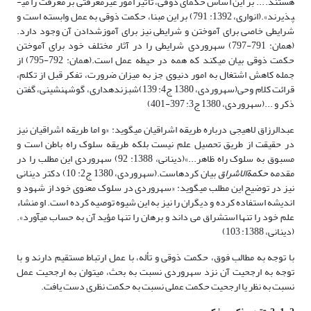
هستند.... بر این اساس حکمای ذوقی، تاثیر امور غیرمعرفتی بر معرفت را می­
پذیرند».(انواری، 1392: 791) بر این مبنا، حکمت ذوقی به عمل وابسته است و
شرایطی خاصی برای آموختن و شرایطی نیز برای آموزش­دادن آن وجود دارد.
(همان: 791-797) سهروردی شرایطی را در آثار مختلف خود برای آموختن
حکمت ذوقی بیان می­کند که همه در حیطه عمل است.(همان: 792-795) از
جمله کاهش اشتغال به امور دنیوی جز به میزان ضرورت، تفکر قبل از تکلم،
قرائت کلام وحی(سهروردی، 1380 ج4: 139)شب­زنده­داری، گوشه­نشینی، گفتن
ذکر و ...(سهروردی، 1380 ج3: 397-401)
عبدالرزاق لاهیجی درباره طریقه اشراقیان می­گوید: «و اما طریقه اشراقیان نیز
در حقیقت از طریق تحصیل علم نیست بلکه طریقه سلوک راه باطن است و
مسبوق به سلوک راه ظاهر...»(دینانی، 1388: 92) سهروردی این مطلب را در
مقدمه
حکمة­الاشراق
بیان کرده­است.(سهروردی، 1380 ج2: 10) دکتر دینانی
نیز در توضیح این مطلب می­گوید: «سهروردی در سلوک معنوی خود از شهود و
اندیشه استفاده کرده و دیگران را نیز به این شیوه توصیه کرده است. او منشاء
علم خود را تنها استشراق می داند و برهان را تنها مؤید آن به حساب می­آورد».
(دینانی، 1388: 103)
با توجه به مطالب فوق، حکمت ذوقی و تأله، با عمل ارتباط مستقیم دارند و با
توجه به ارجحیت آن نزد سهروردی نسبت به بحث، می­توان به ارجحیت عمل
نسبت به نظر یا ارجحیت حکمت عملی نسبت به حکمت نظری دست یافت.