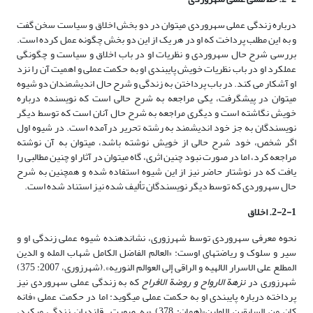
درباره زندگی عملی سهروردی می­توان در دو بخش اخلاق و سیاست سخن گفت
و به این مطلب پرداخت که او در هر یک از این دو بخش چگونه عمل کرده است.
بررسی شرح حال سهروردی و نظریات او در باب اخلاق و سیاست و چگونگی
عملکرد او در باب نظریات خویش پایبندی او به حکمت عملی و اهمیت آن را نزد
او آشکار می کند. در باب پرداختن به زندگی و شرح حال اندیشمندان دو شیوه
می­توان در­ پیش­گرفت، یکی مراجعه به شرح حالی است که نویسنده درباره
خویش نگاشته است و دیگری مراجعه به شرح حال آنان است که توسط دیگر
نویسندگان به جز خود اندیشمند به رشته تحریر درآمده است. در شیوه اول
اگر شخص، خود شرح حالی از خویش نوشته باشد، می­توان به آن نوشته
مراجعه کرد، اما در صورت نبود چنین اثری، گاه می­توان در آثار او چنین مطالبی را
یافت که در نوشتار حاضر نیز از این شیوه استفاده شده و همچنین به شرح
حال سهروردی که توسط دیگر نویسندگان تألیف شده نیز استناد شده است.
2-2-1. اخلاق
نحوه معرفی سهروردی توسط شهرزوری، نشان­دهنده شیوه عملی زندگی او و
سیر و سلوک و ریاضت­های اوست: «العالم الفاضل الکامل شهاب المله و الدین
المطلع علی الاسرار الالهیه و الراقی إلی العوالم النوریه».(شهرزوری، 2007: 375)
شهرزوری در
نزهة الارواح
و روضة الافراح
که به زندگی عملی سهروردی نیز
پرداخته درباره پایبندی او به حکمت عملی می­گوید: اما در حکمت عملی «فانه
کان من السابقین الاولین»(همان: 378) «به صورت قلندران زندگی می­کرد،