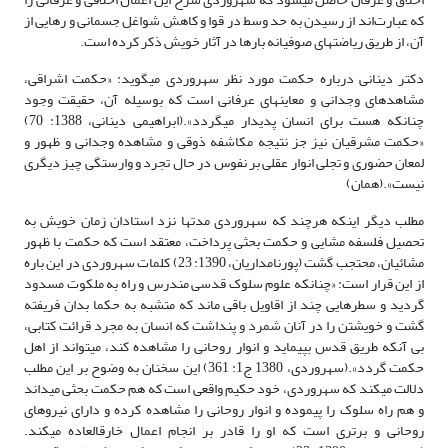
که عبارت‌اند از رسیدن به حد وسط در قوا و کاهش شواغل جسمانی و رهایی از
آن، از طریق ریاضت­های صوفیانه بارها در آثار خویش ذکر کرده است.
دکتر دینانی درباره حکمت مورد نظر سهروردی می­گوید: «حکمت اشراقی،
مشاهده­ای وجدانی و معاینه­ای عرفانی است که بوسیله آن، حقیقت وجود
چنانکه هست برای انسان پدیدار می­گردد».(ابراهیمی دینانی، 1388: 70)
«حکمت مشرقیان نیز جز نتیجه مکاشفه ذوقی و مشاهده وجدانی و ظهور و
لمعان حضوری و تجلی انوار عقلی بر نفوس در حال تجرد و وارستگی چیز دیگری
نیست».(همان)
مطلب دیگر اینکه هرچند که سهروردی مدت­ها نزد استادان زمان خویش به
تحصیل فلسفه مشایی و حکمت بحثی پرداخت، معتقد است که حکمت با ظهور
مشائیان، محتجب گشت (پورنامداریان، 1390: 23) کلمات سهروردی در این باره
از این قرار است: «چنانکه علوم سلوک قدسی مندرس و راه به ملکوت مسدود
گردید و سطرهایی چند از اقاویل باقی ماند که متشبه به حکما بدان فریفته
گشت و خویشتن را در آنان شمرد و پنداشت که انسان به مجرد قرائت کتابی،
بی آنکه طریق قدس بپیماید و انوار روحانی را مشاهده کند، می­تواند از اهل
حکمت گردد».(سهروردی، 1380 ج1: 361) این سخنان به وضوح بر این مطلب
دلالت می­کند که سهروردی، خود حکیم واقعی است که هم حکمت بحثی می­داند
و هم راه سلوک را پیموده و انوار روحانی را مشاهده کرده و دارای نیروهای
روحانی و برتری است که او را قادر بر انجام اعمال خارق­العاده می­کند.