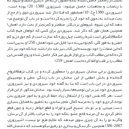
نخست از راه فکر حاصل نشده، بلکه حصول آن به امر دیگری(کشف و شهود که
با ریاضات و مجاهدات حاصل می­شود: شهرزوری، 1380: 20) بوده است».
(سهروردی، 1380 ج2: 10) همان­طور که قبلا ذکر شد سهروردی ذوق را ارجح از
بحث می­داند به نحوی که خود آن را تجربه کرده است و در باب آن توضیح می­
دهد که این شیوه، شیوه­ای نزدیک­تر، منظم­تر و کم­رنج­تر از بحث دارد.(همان)
همچنین همان طور که ذکر شد، سهروردی برای کسی که خواهان فهم کتاب
حکمة­الاشراق
است شرط ریاضت چهل روزه که عبارت است از کم خوردن و کم
خفتن و به طور کلی، کم توجهی به دنیا قایل می شود(همان: 258) و بدیهی است
که این صفات را خود نویسنده این کتاب نیز باید دارا باشد چنانکه خود نیز ذکر
کرده که این مطالب کتاب برای او از طریق غیر فکر حاصل شده و روح القدس این
مطالب را بر قلب او القا کرده است.(همان: 259)
شهرزوری برخی سخنان سهروردی را جمع­آوری کرده و در کتاب
نزهة­الارواح
گنجانده و بخش اعظمی از این سخنان در باب زندگی عملی و توصیه­های
سهروردی در این باب است که بنا به گفته خود سهروردی و نیز شهرزوری،
سهروردی خود نیز بر این توصیه‌ها بسیار پایبند بود. سخنان مذکور، از این قرار
است: «هر گاه نفس خود را از اشتغال­ زیاد حفظ کردی و به امور ضروری بدن
توجه کردی و خود را به مرتبه کمال علم رساندی، به تحقیق به فضایل بسیاری
دست می­یابی. و بر تو باد تسبیح الهی و اوراد و قطع خواطر ردیه. و چون قطع
خاطر کردی به آن مرتبه قانع مشو، بلکه خود را به مراتب بالاتر از آن برسان،
واگرنه تو را به آن چیزی سوق می­دهد که ملایم طبع تو نیست».(شهرزوری،
2007: 386) همچنین «گرسنگی و بیداری دو رفیق نیکو هستند که دشمنان الله