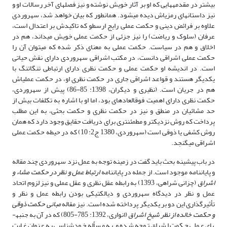
بیشتر در مقدمه­هایی که او بر آثار خویش نوشته و نیز فصل­های آخر رسالات او و
نیز داستان­های رمزی­اش دیده می­شود. همان­طور که بیان خواهد شد، سهروردی
علاوه بر فرائض دینی و حکمت عملی رایج ارسطو که تاکیدش بر اعتدال است،
عرفان (سلوک و ریاضت) را نیز جزئی از حکمت عملی خویش می­داند، هم در
اخلاق و هم در سیاست. حکمت عملی به معنای ذکر شده که می­توان آن را
حکمت عملی اشراقی دانست، در مکتب اشراقی سهروردی دارای نقش حیاتی
است. در اندیشه او حکمت عملی و حکمت نظری دارای ارتباطی تنگاتنگ با
یکدیگر هستند و قواعد اشراقی جاری در حکمت نظری او، در حکمت عملی­اش
هم در جریان است. (نظیری و دیگران، 1398: 85-86) پیش از سهروردی،
حکمت نظری دارای اهمیت فوق­العاده­ای بود، اما او با اشاره به تکلفات بیش از
حد مشائیان در منطق و نیز در حکمت نظری و حکمت بحثی، به این مطلب
پرداخت که روش نزدیک­تر و مطمئن­تری برای دریافت حقایق وجود دارد که همان
روش کشفی یا ذوقی است (سهروردی، 1380 ج2: 10) که در حیطه حکمت عملی
اشراقی می­گنجد.
در باب پیشینه بحث باید گفت در زمینه توجه به عمل نزد سهروردی چند مقاله
و پایان­نامه موجود است. از جمله در پایان­نامه
ارتباط عمل و نظر در حکمت مشاء و
اشراق
(چزانی شراهی، 1393) به رابطه عقل نظری و عقل عملی و نیز لزوم اتحاد
عمل و نظر در دیدگاه سهروردی و دیالکتیکی بودن رابطه عمل و نظر و
تأثیرگذاری این دو بر یکدیگر پرداخته شده است. نیز مقاله
مبانی حکمت ذوقی
و حکمت خالده از نظر شیخ اشراق
(انواری، 1392: 785-805) که در آن به جنبه­
های عملی حکمت اشراق توجه شده و به مسأله خودشناسی به عنوان غایت