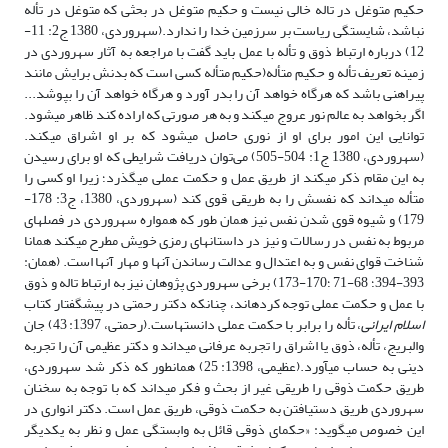
حکیم متوغل در تاله خالی نیست و حکیم متوغل در بحثی که متوغل در تأله
نباشد، شایستگی ریاست بر سرزمین خدا را ندارد.(سهروردی، 1380 ج2: 11-
12) درباره ارتباط ذوق و تأله با عمل باید گفت با مراجعه به آثار سهروردی در
زمینه تعریف تأله و حکیم متأله(حکیم متأله کسی است که بدنش برایش مانند
پیراهنی باشد که هرگاه خواهد آن را بدر آورد و هرگاه خواهد آن را بپوشد...
اگر بخواهد به عالم نور عروج می­کند و به هر صورتی که اراده کند ظاهر می­شود.
توانایی این امور برای او از نوری حاصل می­شود که بر او اشراق می­کند.
(سهروردی، 1380 ج1: 504-505) می‌توان دریافت شرایطی که او برای رسیدن
به این مقام ذکر می­کند از طریق عمل و حکمت عملی می­گذرد؛ زیرا او کسی را
متأله می­داند که نفسش را به طریقی قوی کند (سهروردی، 1380، ج3: 178-
179) و شیوه قوی شدن نفس نیز همان طور که همواره سهروردی در فصل­های
مربوط به نفس در رسالات و نیز در داستان­های رمزی خویش مطرح می­کند همانا
شناخت قوای نفس و به اعتدال و عدالت رساندن آنها و مهار آنها است. (همان:
393-394؛ 68-71 ؛170-173) برخی سهروردی پژوهان نیز به ارتباط تاله و ذوق
با عمل و حکمت عملی توجه کرده­اند، چنانکه دکتر رحمتی در پیشگفتار کتاب
اسلام ایرانی
، تأله را برابر با حکمت عملی دانسته­است.(رحمتی، 1397: 43) جان
والبریج، تأله، ذوق یا اشراق را تجربه عرفانی می­داند و دکتر عظیمی آن را تجربه
دینی به حساب می­آورد.(عظیمی، 1398: 25) همان­طور که ذکر شد سهروردی،
طریق حکمت ذوقی را طریقی غیر از بحث و فکر می­داند که با توجه به سخنان
سهروردی طریق دست­یافتن به حکمت ذوقی، طریق عمل است. دکتر انواری در
این خصوص می­گوید: «حکمای ذوقی قائل به وابستگی عمل و نظر به یکدیگر