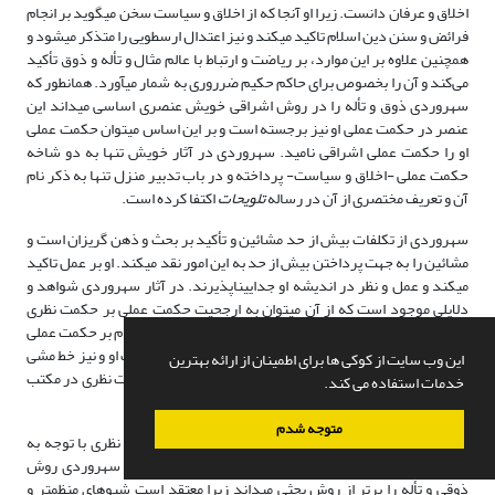
اخلاق و عرفان دانست. زیرا او آنجا که از اخلاق و سیاست سخن می­گوید بر انجام
فرائض و سنن دین اسلام تاکید می­کند و نیز اعتدال ارسطویی را متذکر می­شود و
همچنین علاوه بر این موارد، بر ریاضت و ارتباط با عالم مثال و تأله و ذوق تأکید
می‌کند و آن را بخصوص برای حاکم حکیم ضرروری به شمار می­آورد. همان­طور که
سهروردی ذوق و تأله را در روش اشراقی خویش عنصری اساسی می­داند این
عنصر در حکمت عملی او نیز برجسته است و بر این اساس می­توان حکمت عملی
او را حکمت عملی اشراقی نامید. سهروردی در آثار خویش تنها به دو شاخه
حکمت عملی -اخلاق و سیاست- پرداخته و در باب تدبیر منزل تنها به ذکر نام
آن و تعریف مختصری از آن در رساله
تلویحات
اکتفا کرده است.
سهروردی از تکلفات بیش از حد مشائین و تأکید بر بحث و ذهن گریزان است و
مشائین را به جهت پرداختن بیش از حد به این امور نقد می­کند. او بر عمل تاکید
می­کند و عمل و نظر در اندیشه او جدایی­ناپذیرند. در آثار سهروردی شواهد و
دلایلی موجود است که از آن می­توان به ارجحیت حکمت عملی بر حکمت نظری
رسید. هر چند که سهروردی حکمت نظری را از نظر زمانی، مقدم بر حکمت عملی
می­داند، اما با توجه به دلایل و شواهدی در اندیشه­های مکتوب او و نیز خط مشی
این وب سایت از کوکی ها برای اطمینان از ارائه بهترین
عملی­اش می­توان به تقدم بالشرف حکمت عملی نسبت به حکمت نظری در مکتب
خدمات استفاده می کند.
اشراقی او دست یافت.
متوجه شدم
در نوشتار حاضر برای تقدم بالشرف حکمت عملی بر حکمت نظری با توجه به
اندیشه­های مکتوب سهروردی پنج دلیل ارائه شده است. 1. سهروردی روش
ذوقی و تأله را برتر از روش بحثی می­داند زیرا معتقد است شیوه­ای منظم­تر و