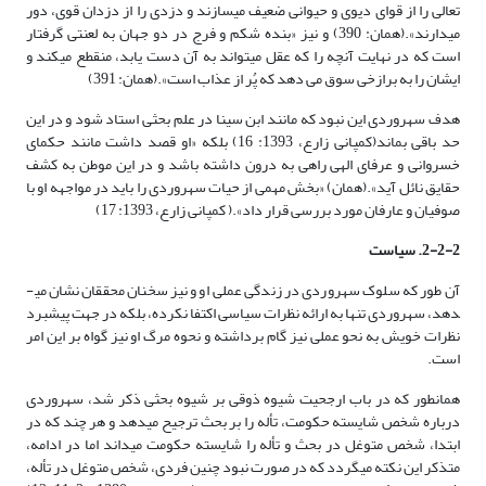
تعالی را از قوای دیوی و حیوانی ضعیف می­سازند و دزدی را از دزدان قوی، دور
می­دارند».(همان: 390) و نیز «بنده شکم و فرج در دو جهان به لعنتی گرفتار
است که در نهایت آنچه را که عقل می­تواند به آن دست یابد، منقطع می­کند و
ایشان را به برازخی سوق می دهد که پُر از عذاب است».(همان: 391)
هدف سهروردی این نبود که مانند ابن سینا در علم بحثی استاد شود و در این
حد باقی بماند(کمپانی زارع، 1393: 16) بلکه «او قصد داشت مانند حکمای
خسروانی و عرفای الهی راهی به درون داشته باشد و در این موطن به کشف
حقایق نائل آید».(همان) «بخش مهمی از حیات سهروردی را باید در مواجهه او با
صوفیان و عارفان مورد بررسی قرار داد».( کمپانی زارع، 1393: 17)
2-2-2. سیاست
آن طور که سلوک سهروردی در زندگی عملی او و نیز سخنان محققان نشان می­
دهد، سهروردی تنها به ارائه نظرات سیاسی اکتفا نکرده، بلکه در جهت پیشبرد
نظرات خویش به نحو عملی نیز گام برداشته و نحوه مرگ او نیز گواه بر این امر
است.
همان­طور که در باب ارجحیت شیوه ذوقی بر شیوه بحثی ذکر شد، سهروردی
درباره شخص شایسته حکومت، تأله را بر بحث ترجیح می­دهد و هر چند که در
ابتدا، شخص متوغل در بحث و تأله را شایسته حکومت می­داند اما در ادامه،
متذکر این نکته می­گردد که در صورت نبود چنین فردی، شخص متوغل در تأله،