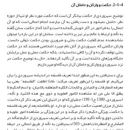
2-1-4. حکمت و وارثان و حاملان آن
توضیح سهروردی از حکمت بیانگر آن است که حکمت مورد نظر او تنها از حوزه
نظر، حاصل نمی­شود و دست یافتن به آن نیازمند انجام اعمالی است که او آن
اعمال را به فراخور در آثار خویش گنجانده است و آنجا که از حکمت سخن گفته
به تأله و ارتباط با عالم برتر نیز پرداخته است. سخنان او در این باره را می­توان
نشان­دهنده عدم کفایت حکمت بحثی و ضرورری بودن حکمت ذوقی دانست.
وارثان حکمتی که سهروردی از آنان نام می­برد اشخاصی هستند که در حکمت
بحثی توقف نکرده و آن را کافی ندانسته­اند، بلکه حکمت عملی و عمل برایشان
جایگاه ویژه­ای داشته است و بر آن تأکید کرده­اند. حال به توضیح حکمت در
نزد سهروردی و وارثان و حاملان آن از دیدگاه او می­پردازیم.
برای دست­یافتن به این منظور ابتدا تعریف فلسفه در اندیشه سهروردی را بیان
می‌کنیم. او فلسفه را این‌طور تعریف می­کند: «فاذا اطلقت "الفلسفه" یعنی بها
معرفه المفارقات و المبادی و الابحاث الکلیه المتعلقه بالاعیان، و اسم الحکیم لا
یطلق الا علی من له مشاهده للامور العلویه و ذوق مع هذه الاشیاء و تأله».
(سهروردی، 1380 ج1: 199) جمله­ای که او در انتهای این تعریف ذکر کرده است،
نشان از میزان اهمیت حکمت عملی نزد او دارد. او بلافاصله بعد از تعریف فلسفه
یا حکمت، ویژگی حکیم را ذکر می­کند و در این ویژگی بر مشاهده امور علویه و
داشتن ذوق و تأله تأکید می­کند و بر اساس تعریف سهروردی از حکیم متأله در
المشارع و المطارحات
(همان: 503)دست­یافتن به تأله از طریق اعمالی در حیطه
اخلاق و عرفان حاصل می­شود که سهروردی شرح این اعمال اخلاقی و عرفانی را