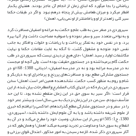
ریاضاتی را بجا می­آورد که ابنای زمان از انجام آن عاجز بودند. هفته­ای یک‌بار
افطار می­کرد و میزان طعامش بیش از پنجاه درهم نبود و اگر در طبقات حکما
سیر کنی زاهدتر از او و یا فاضل­تر از او نمی یابی».(همان)
سهروردی در صغر سن به طلب علم و حکمت به مراغه و اصفهان مسافرت کرد
و به نواحی متعدد سیر و سفر نموده و با صوفیه مصاحبت داشت و از آنها بهره
برد، و در نفس خود به تفکر پرداخت و با ریاضات و خلوات و افکار به جانب
نفس خود متوجه و مشغول گشت، تا آنکه به غایت مقامات حکما و نهایت
مکاشفات اولیاء رسید.(همان) «جای هیچ تردیدی نیست که سهروردی در طلب
حکمت گام برمی­داشته و در جستجوی حقیقت بوده است. ولی آنچه او می­جست
نه در مدرسه مراغه بود و نه در مدرسه اصفهان».(دینانی، 1388: 68) او در
جستجوی مشارکی مطلع بود و مسافرت‌های پررنج و پر­ماجرای او به دیاربکر و
شام و روم به منظور کسب حکمت، نشان­دهنده همین امر است.(همان) سخن
سهروردی در این باره که در انتهای کتاب
المشارع و المطارحات
بیان شده، از این
قرار است: «اگر سیر به سوی حق در این زمان منقطع نشده بود، تا این حد
متأسف نبودم، سن من در این زمان نزدیک به سی سال است و بیشتر عمر خود
را در سفر و در جستجوی مشارکی مطلع گذرانده­ام، اما کسی را نیافتم که خبری
از علوم شریفه داشته باشد و یا به آن علوم ایمان داشته باشد».(سهروردی،
1380، ج1: 505) او پس از این سخنان، وصیت خود را مطرح می‌کند و در آن به
انقطاع به سوی خدا و مداومت بر تجرید توصیه می­کند (همان) و همان‌طور که در
آثار سهروردی ذکر شده، لازمه رسیدن به امور مذکور، اعتدال قوای برزخی و