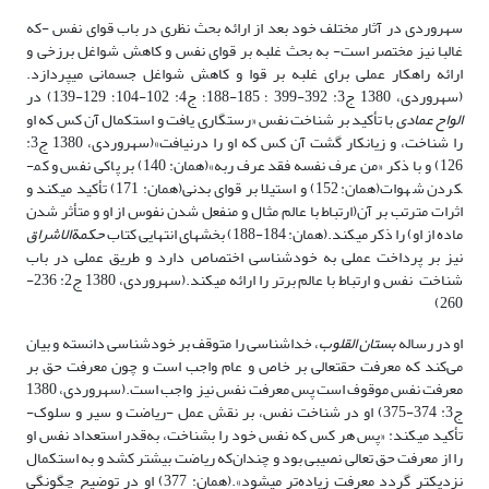
سهروردی در آثار مختلف خود بعد از ارائه بحث نظری در باب قوای نفس -که
غالبا نیز مختصر است- به بحث غلبه بر قوای نفس و کاهش شواغل برزخی و
ارائه راهکار عملی برای غلبه بر قوا و کاهش شواغل جسمانی می­پردازد.
(سهروردی، 1380 ج3: 392-399 ؛ 185-188؛ ج4: 102-104؛ 129-139) در
الواح عمادی
با تأکید بر شناخت نفس «رستگاری یافت و استکمال آن کس که او
را شناخت، و زیان­کار گشت آن کس که او را درنیافت»(سهروردی، 1380 ج3:
126) و با ذکر «من عرف نفسه فقد عرف ربه»(همان: 140) بر پاکی نفس و کم­
کردن شهوات(همان: 152) و استیلا بر قوای بدنی(همان: 171) تأکید می­کند و
اثرات مترتب بر آن(ارتباط با عالم مثال و منفعل شدن نفوس از او و متأثر شدن
ماده از او) را ذکر می­کند.(همان: 184-188) بخش­های انتهایی کتاب
حکمة­الاشراق
نیز بر پرداخت عملی به خودشناسی اختصاص دارد و طریق عملی در باب
شناخت نفس و ارتباط با عالم برتر را ارائه می­کند.(سهروردی، 1380 ج2: 236-
260)
او در رساله
بستان القلوب
، خداشناسی را متوقف بر خودشناسی دانسته و بیان
می‌کند که معرفت حق­تعالی بر خاص و عام واجب است و چون معرفت حق بر
معرفت نفس موقوف است پس معرفت نفس نیز واجب است.(سهروردی، 1380
ج3: 374-375) او در شناخت نفس، بر نقش عمل -ریاضت و سیر و سلوک-
تأکید می­کند: «پس هر کس که نفس خود را بشناخت، به‌قدر استعداد نفس او
را از معرفت حق تعالی نصیبی بود و چندان‌که ریاضت بیشتر کشد و به استکمال
نزدیک­تر گردد معرفت زیاده‌تر می­شود».(همان: 377) او در توضیح چگونگی