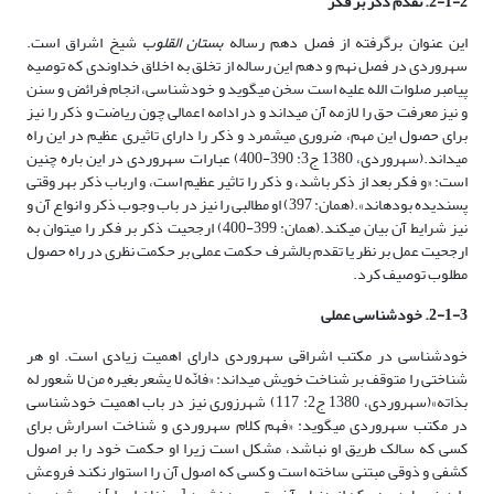
2-1-2. تقدم ذکر بر فکر
این عنوان برگرفته از فصل دهم رساله
بستان القلوب
شیخ اشراق است.
سهروردی در فصل نهم و دهم این رساله از تخلق به اخلاق خداوندی که توصیه
پیامبر صلوات الله علیه است سخن می­گوید و خودشناسی، انجام فرائض و سنن
و نیز معرفت حق را لازمه آن می­داند و در ادامه اعمالی چون ریاضت و ذکر را نیز
برای حصول این مهم، ضروری می­شمرد و ذکر را دارای تاثیری عظیم در این راه
می­داند.(سهروردی، 1380 ج3: 390-400) عبارات سهروردی در این باره چنین
است: «و فکر بعد از ذکر باشد، و ذکر را تاثیر عظیم است، و ارباب ذکر بهر وقتی
پسندیده بوده­اند».(همان: 397) او مطالبی را نیز در باب وجوب ذکر و انواع آن و
نیز شرایط آن بیان می­کند.(همان: 399-400) ارجحیت ذکر بر فکر را می­توان به
ارجحیت عمل بر نظر یا تقدم بالشرف حکمت عملی بر حکمت نظری در راه حصول
مطلوب توصیف کرد.
2-1-3. خودشناسی عملی
خودشناسی در مکتب اشراقی سهروردی دارای اهمیت زیادی است. او هر
شناختی را متوقف بر شناخت خویش می­داند: «فانّه لا یشعر بغیره من لا شعور له
بذاته»(سهروردی، 1380 ج2: 117) شهرزوری نیز در باب اهمیت خودشناسی
در مکتب سهروردی می­گوید: «فهم کلام سهروردی و شناخت اسرارش برای
کسی که سالک طریق او نباشد، مشکل است زیرا او حکمت خود را بر اصول
کشفی و ذوقی مبتنی ساخته است و کسی که اصول آن را استوار نکند فروعش