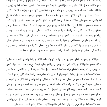
را درنمی­یابد و هر که از دنیا و آخرت مجرد نشود [سخنان او را ] نمی­چشد و به
طور خلاصه حل کتب او و مرموزاتش متوقف بر معرفت نفس است».(شهرزوری،
2007: 376) مطالب سهروردی در باب خودشناسی تنها در حوزه حکمت نظری
نیست
.
بنا بر بیان دکتر نصر در مقدمه جلد سوم
مجموعه مصنفات شیخ
اشراق
، فیلسوفان مکتب مشایی هنگام بحث از نفس بر بعد نظری آن تأکید
داشتند(نصر، 1380 ج3: 36) اما سهروردی به موازات نقد مکتب مشایی در
منطق و حکمت نظری، این انتقاد را در باب حکمت عملی نیز نشان داده و علاوه بر
پراختن به بعد نظری بحث نفس و خودشناسی، به بعد عملی آن با تاکید بیشتری
پرداخته و طرق استعلای بر قوا را به نحو عملی برشمرده و حتی داستان های
عرفانی و رمزی را که می توان گفت موضوع اصلی آنها خودشناسی عملی و
چگونگی رهایی از شواغل نفسانی است به رشته تحریر در­آورده­است.
علم النفس مورد نظر سهروردی را می­توان علم النفس اشراقی نامید.(همان)
دکتر نصر علم النفس اشراقی سهروردی را این طور توضیح می­دهد: «علم النفس
سهروردی ثمره بحث نظری نیست بلکه محصول یک درون­نگری و آگاهی به ضمیر
است که فقط از طریق ریاضت و مهار کردن اژدهای نفس اماره امکان پذیر است.
در اینجا است که فرق اصلی بین حکمت مشائی و اشراقی آشکار می شود و
انسان به وضوح درک می‌کند که علم النفس اشراقی از مشاهده و سیر درونی
که نتیجه حکمت عملی و بکار بستن اصول اخلاقی و عرفانی است به‌دست می­آید
نه از صرف بحث و فحص و قیل و قال و به همین جهت هدف این علم، متوجه
کردن طالب به امکان نجات از قید محدودیت های مادی و وصال به آزادی واقعی
است که فقط در افق بی انتهای فضای عالم ملکوت امکان­پذیر است.»(همان)