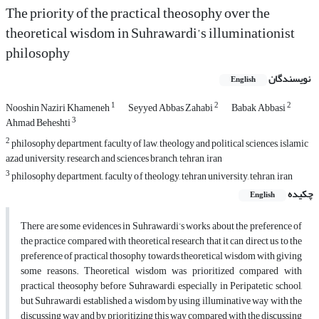
The priority of the practical theosophy over the
theoretical wisdom in Suhrawardi’s illuminationist
philosophy
نویسندگان
English
1
2
2
Nooshin Naziri Khameneh
Seyyed Abbas Zahabi
Babak Abbasi
3
Ahmad Beheshti
2
philosophy department, faculty of law, theology and political sciences, islamic
azad university, research and sciences branch, tehran, iran
3
philosophy department,, faculty o,f theology, tehran university, tehran, iran
چکیده
English
There are some evidences in Suhrawardi’s works about the preference of
the practice compared with theoretical research that it can direct us to the
preference of practical thosophy towards theoretical wisdom with giving
some reasons. Theoretical wisdom was prioritized compared with
practical theosophy before Suhrawardi, especially in Peripatetic school,
but Suhrawardi established a wisdom by using illuminative way with the
discussing way and by prioritizing this way compared with the discussing