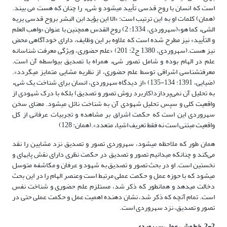
است که انسان با روح قدسی تأیید می­شود و شیء را چنان که هست می بیند.
(همان) کلمات او به این ترتیب است: «الا این یؤید ابن البشر بروح قدسی یریه
الشیء کما هو»(سهروردی، 1334: 2) روح القدس همچنین با عنوان «واهب العلم
و التأیید» نیز مطرح شده است که علاوه بر این وظایف، دارای خودآگاهی محض
نیز هست.(سهروردی، 1380 ج2: 201) «علم حضوری، ویژگی معرفت شناسانه
علم در الهام بوده و شامل تصور شیء همراه با تصدیق بی­واسطه آن است.
معرفت­شناسی اشراقی توسط علم حضوری، از نظریه مشایی متمایز می­گردد».
(ضیایی، 1391: 134-135) «از دیدگاه سهروردی، انسان برای شناخت یک شیء
به تحلیل آن نمی‌پردازد(کاربرد روش تصور و تصدیق) بلکه با درک شهودی از
واقعیت کلی و سپس تحلیل شهودی آن به شناخت نائل می­شود. معنای سخن
سهروردی این است که حکمت اشراق بر مشاهده و تجربیات عرفانی از کل
واقعیت مبتنی است نه فقط تعریف اشیاء متعدد».(همان: 128)
همان طور که ملاحظه می­شود، سهروردی تصور و تصدیق نزد مشایین را نقد
می‌کند و چنانکه می­دانیم تصور و تصدیق در حکمت نظری دارای نقش پایه­ای و
نخستین است. او در بحث تصور و تصدیق به شهود و عرفان و مکاشفه متوسل
می­شود که با حوزه عمل و حکمت عملی مرتبط است وعنصر الهام را در این بحث
دخالت می­دهد و همان­طور که ذکر شد، مستلزم علم حضوری و شناخت نفس
است. تمام آنچه که ذکر شد، نشان دهنده اهمیت عمل و حکمت عملی حتی در
تصور و تصدیق، نزد سهروردی است.
2-2. خط مشی عملی سهروردی