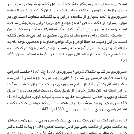
استدلال و برهان عقلی سروکار داشته باشند اهل کشف و شهود بوده و با سرّ
باطن و راز قلب مانوس می­باشند به این ترتیب می توان گفت حکمت در اندیشه
سهروردی با آنچه بسیاری از فلاسفه در این باب گفته­اند متفاوت است. وی در
موارد بسیاری از حکمت سخن گفته و موضع خویش را در این باره روشن ساخته
است. وصیت­نامه سهروردی در آخر کتاب
حکمةالاشراق
به ثبت رسیده و ضمن
آن ماهیت حکمت و راه و رسم سلوک فکری و معنوی در نظر وی منعکس گشته
است. در این وصیت­نامه حفظ اوامر و ترک نواهی خداوند و همچنین توجه تام به
نورالأنوار و دوری جستن از آنچه بی­معنی است -چه در گفتار و چه در کردار- به
علاوه قطع هرگونه خاطره شیطانی مورد تاکید قرار گرفته است».(همان: 63-
64)
سهروردی در کتاب
حکمةالاشراق
(سهروردی، 1380 ج2: 157) حکمت اشراقی
را با سه حکیم، هرمس، زرتشت و افلاطون پیوند می­زند. وجه اشتراک این سه
حکیم اشراقی که آراء آنان از منابع سهروردی در مکتب اشراق به شمار می­آید،
در این است که آنان دانش خود را از طریق بحث به‌دست نیاورده­اند و از طریق
کشف و ذوق یا حدس فلسفی به حقایق دست یافته­اند.(پورنامداریان، 1393:
15) سهروردی وجود مرشد را برای هدایت کسی که خواهان درک حکمت
اشراقی امری ضروری می‌داند(سهروردی، 1380 ج1: 443)
توجه به این نکته در این بحث ضرروری است که سهروردی در عین توجه بیشتر
به حکمت ذوقی از حکمت بحثی نیز غافل نیست (همان: 194) و بنا به گفته دکتر
دینانی این مطلب، «تفاوت اساسی میان حکمت اشراقی در نظر سهروردی و