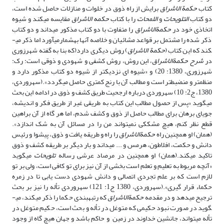
کتاب
حکمة الاشراق
برایش از راه ذوق در خلوات و منازلات حاصل شده است،
دو کتاب
التلویحات
و
اللمحات
را با کتاب
حکمه الاشراق
مقایسه می­کند و شیوه
اتخاذی خود در
حکمة­الاشراق
را متفاوت با دو کتاب مذکور می­داند و دو کتاب
ذکر شده را مشتمل بر قواعد مشائیان و خلاصه آنها به­شمار­می­آورد اما ذکر می­
کند که این کتاب (
حکمة الاشراق
) روش دیگری دارد(که بنا به گفته شهرزوری
در
شرح
حکمة­الاشراق
، این روش، روش کشفی و شهودی و ذوقی است: رک:
شهرزوری، 1380: 20) و «شیوه ای نزدیک­تر از شیوه دو کتاب مذکور دارد و
منظم­تر و منضبط­تر است و مطالب آن با رنج کمتری حاصل می­گردد».(سهروردی،
1380، ج2: 10) سهروردی درباره ارجحیت طریق کشف و ذوق در ادامه این بحث
می­گوید «پس از حصول مطالب این کتاب به طریقی غیر از طریق فکر و اندیشه،
جویای برهان برای مطالب حاصل از ذوق و کشف شدم، اما هر گاه از آن براهین
قطع نظر کنم، هیچ مشککی نمی­تواند من را در مسائل آن به شک اندازد».
(همان) او همچنین راه
حکمة­الاشراق
را راه و طریقه یافت و ذوق، پیشوا و رئیس
دانش و حکمت، افلاطون، هرمس و ... می­داند و بار دیگر بر طریقه کشف و ذوق
تاکید می­کند.(همان) او همچنین در مرصاد عرشی رساله
تلویحات
می­گوید
«آنچه مربوط به تعلیم و تعلم است بخشی از آن نیز برای تو کافی است، ولی بر تو
لازم است که بر علم تجردی اتصالی و دانش شهودی دست یابی تا در زمره
حکماء قرار گیری».(سهروردی، 1380 ج1: 121) سهروردی تأله را نیز بر بحث
ترجیح می­دهد و در مقدمه
حکمة­الاشراق
که رتبه­بندی حکما را ذکر می­کند، می­
گوید در صورت نبود حکیمی که متوغل در تأله و بحث است، حکیم متوغل در
تأله می­تواند، جانشین خداوند در زمین و حاکم باشد و جهان هیچ گاه از وجود