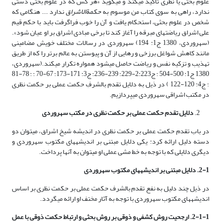
علوم بحثی یا نظری تأکید می­کند و می­گوید «هر کس که در علوم بحثی دستی
ندارد، راهی به سوی کتاب من موسوم به
حکمة­الاشراق
ندارد ... هنگامی که
شخص در علوم بحثی، استحکام یافت و آن را خوب فراگرفت باید با حکم قیم
علی اشراق ریاضت­های مبرقه را آغاز کند تا برخی مبادی اشراق بر او عیان شود».
(سهروردی، 1380 ج1: 194) سهروردی در رسالات مختلف خویش مضامینی
مانند کاهش شواغل برزخی و رهایی از آن و پیوستن به عالم برتر را که از طریق
تهذیب و تزکیه نفس و ریاضت حاصل می­شود همواره تکرار می­کند.(سهروردی،
1380 ج1: 500-504 ؛ ج2:223-229؛ 239-236؛ ج3: 171-173؛ 67-70 ؛ ؛ 78-81
؛ ج4: 120-122 ) در ذیل به دلایل تقدم بالشرفِ حکمت عملی بر حکمت نظری
در مکتب اشراقی سهروردی می­پردازیم.
دلایل تقدم حکمت عملی بر حکمت نظری در مکتب سهروردی
در باب تقدم حکمت عملی بر حکمت نظری در اندیشه شیخ اشراق، می­توان دو
دسته دلیل ارائه کرد: یکی دلایل مبتنی بر اندیشه­های مکتوب سهروردی و
دیگری دلایلی که با توجه به خط مشی عملی او می­توان به آنها پرداخت.
2-1. دلایل مبتنی بر اندیشه­های مکتوب سهروردی
در ذیل چند دلیل به نفع تقدم بالشرف حکمت عملی بر حکمت نظری بر اساس
اندیشه­های مکتوب سهروردی با توجه به آثار مختف او ارائه می­گردد.
2-1-1. ارجحیت روش کشفی و ذوقی بر روش بحثی و ارتباط حکمت ذوقی با عمل