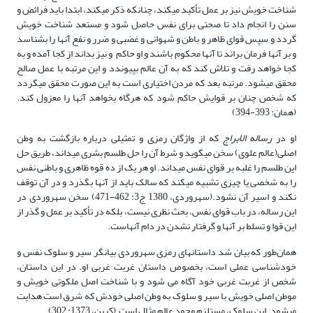
شناخت خویش نیز بر عمل تأکید می­کند، چنانکه ذکر می­کند، ابتدا باید فرائض و
سنن را انجام داد تا صحتی برای نفس حاصل شود و مستعد شناخت خویش
گردد و سپس قوای ظاهر و باطن و شهوانی و غضبی و ضرر و نفع آنها را بشناسد
و بر آنها فرمان براند تا آنها محکوم باشند و او حاکم و نیز بداند از کجا آمده و به
کجا خواهد رفت و تلاش کند که به آن عالم بپیوندد و این مرتبه با عمل صالح
محقق می­شود. مرتبه بعد که مردن اختیاری است به این صورت محقق می­گردد
که شخص چنان بر قوایش حاکم شود که هرگاه بخواهد آنها را معزول کند.
(همان: 393-394)
او در
رساله الابراج
که از واژگان رمزی و تمثیلی درباره بازگشت به وطن
اصلی(عالم علوی) سخن می­گوید و شرط آن را حل طلسم بشری می­داند، طریق حل
این طلسم را غلبه بر قوای نفس می­داند. او هر یک از ده قوه ظاهری و باطنی نفس
را به شخصی یا چیزی تشبیه می­کند که سالک باید از آنها بگذرد و در آن توقف
نکند و اسیر آن نشود.(سهروردی، 1380 ج3: 462-471) سخن سهروردی در
این رساله، در باب قوای نفس، بحث نظری نیست، بلکه در تأکید بر عمل و گذر از
این قوا و تسلط بر آنها و گرفتار نشدن در دام آنهاست.
همان‌طور که بیان شد داستان­های رمزی سهروردی بیانگر سیر و سلوک نفس و
خودشناسی عملی است، بخصوص داستان غربت غربی او. در این داستان،
شخص از غربت غربی خود آگاه می شود و با شناخت اصل ملکوتی خویش و
موطن اصلی خویش با سیر و سلوک به وطن اصلی خودش که شرق است هدایت
می­شود. این سلوک، مستلزم وجود عالم مثال است.(کربن، 1373: 302)