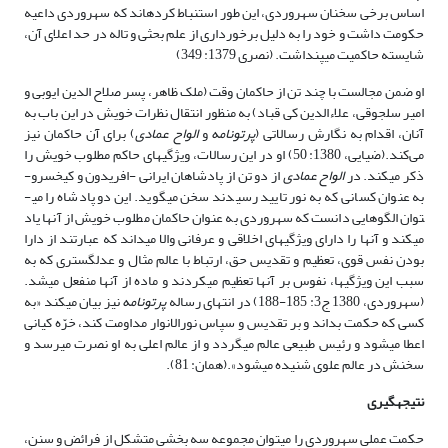
اساس برخی سخنان سهروردی، این طور استنباط کرده­اند که سهروردی داعیه
حکومت داشت و خود را به دلیل برخورداری از علم بحثی و تاله در حد اعلای آن،
شایسته حاکمیت می­پنداشت. (نصری 1379: 349)
او ضمن مجالست با چند تن از حاکمان وقت (ملک ظاهر، پسر صلاح الدین ایوبی و
امیر سلجوقی، علاءالدین کی قباد) به منظور انتقال نظرات خویش در این باب به
آنان، اقدام به نگارش رسالاتی (
پرتونامه
و
الواح عمادی
) برای آن حاکمان نیز
می‌کند.(ضیایی، 1380: 50) او در این رسالات، ویژگی­های حاکم مطلوب خویش را
ذکر می­کند. در
الواح عمادی
از دو تن از پادشاهان ایرانی -افریدون و کیخسرو-
به عنوان کسانی که به نور تایید رسیدند سخن می­گوید. این دو پادشاه را می­
توان الگوهایی دانست که سهروردی به عنوان حاکمان مطلوب خویش از آنها یاد
می­کند و آنها را دارای ویژگی­های اخلاقی و عرفانی والا می­داند که عبارتند از دارا
بودن نفس قوی، تعظیم و تقدیس حق، ارتباط با عالم مثال و عدل­گستری که به
سبب این ویژگی­ها، نفوس بر آنها تعظیم می­کردند و ماده از آنها منفعل می­شد.
(سهروردی، 1380 ج3: 185-188) در انتهای رساله
پرتونامه
نیز بیان می­کند «به
کسی که حکمت بداند و بر تقدیس و سپاس نورالانوار مداومت کند، خرّه کیانی
اعطا می­شود و رئیس طبیعی عالم می­گردد و از عالم اعلی به او نصرت می­رسد و
سخنش در عالم علوی شنیده می­شود».(همان: 81).
نتیجه­گیری
حکمت عملی سهروردی را می­توان مجموعه سه بخشی متشکل از فرائض و سنن،