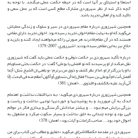
استعلا و استیلای بر آنها است که در حیطه حکمت عملی می­گنجد. با توجه به
آنچه ذکر شد از نظر سهروردی مشارک مطلع کسی است که بر عمل سعی و
تاکید کند و از اهالی تجرید باشد.
همچنین شهرزوری درباره مقام سهروردی در سیر و سلوک و زندگی عملی­اش
می‌گوید که او به نهایت مقام اخوان تجرید رسیده بود. اخوان تجرید دارای مقامی
هستند که در آن مقام قادرند هر صورتی را که می­خواهند ایجاد کنند و بایزید و
حلاج نیز به این مقام رسیده بودند.(شهرزوری، 2007: 379)
درباره تأکید سهروردی بر حکمت ذوقی و حکمت عملی باید گفت که شهرزوری
نقل می­کند از او پرسیدند که تو افضلی یا بوعلی؟ گفت: در حکمت بحثی مساوی­ام
با او یا بزرگتر از او، اما از نظر کشف و ذوق من برترم: «و بلغنی ان الشیخ سُئِل: أیّما
أفضل أنتَ ام أبوعلی بن سینا؟ فقال إما أن نتساوی أو أکون أعظم منه فی البحث، إلّا
أنّی أزید علیه بالکشف و اللذوق...»(همان: 381)
همچنین شهرزوری درباره سهروردی می­گوید: «به دنیا التفات نداشت و اهتمام
اندک به آن می­ورزید و به پوشیدنی­ها و خوردنی­ها توجهی نداشت و ریاست و
بزرگی برایش مهم نبود ... و بیشتر عباداتش گرسنگی و بیداری فکر در عوالم
الهی بود و توجه چندانی به خلق نداشت و بسیار سکوت می­کرد و مشغول به
احوال خود بود....صاحب کرامات و آیات بود».(همان: 378)
سهروردی در مقدمه
حکمة­الاشراق
می­گوید «حقایق و مطالب این کتاب برای من