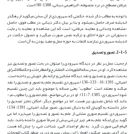
عرفان مصطلح در نزد متصوفه» (ابراهیمی دینانی، 1388: 90) است.
با توجه به مطالب ذکر شده، حکمتی که سهروردی از آن سخن می­گوید از رهگذر
اندیشه صرف حاصل نمی­شود و بنا بر بیان دکتر دینانی در مطلب فوق، حاصل
«مشاهده وجدانی و معاینه عرفانی» است که این مشاهده و معاینه با رعایت
دستوراتی در حوزه اخلاق و تزکیه نفس صورت می­گیرد و حصول حکمت در
اندیشه سهروردی نیازمند التفات به حوزه عمل و مقید بودن به آن است.
2-1-5. تصور و تصدیق
ارجحیت عمل بر نظر در دیدگاه سهرودی را می­توان در بحث تصور و تصدیق نیز
مشاهده کرد. او در سه رساله
التلویحات
،
المشارع و المطارحات
و
حکمة­الاشراق
به بحث تصور و تصدیق و نقد دیدگاه مشائین و ارائه نظر خویش پرداخته است.
(ضیائی، 1391: 16 ؛ 133-136) سهروردی تقسیم علم به تصور و تصدیق را نقد
می­کند و معتقد است "مطلوب" یعنی مساله یا موضوع باید این چنین تقسیم
شود(سهروردی، 1385: 7-11). او در برخی مواضع، علم حضوری را مطلوب می­
داند که شامل تصدیق نیز هست. اما در مواضع دیگر، امکان تمایز تصدیق را
جایز دانسته به گونه­ای که به دنبال تصدیق، تصور می­آید.(ضیایی، 1391: 134)
«سهروردی تقسیم صوری مشایی از علم به تصور و تصدیق را می­پذیرد اما می
گوید برای اینکه علم به هر چیز ارزشی بیش از صرفاً صوری داشته باشد، باید
الهام الهی صورت گیرد. به نظر او امداد الهی، شناخت شیء را چنان که هست
برای آدمی میسر می­کند».(همان) این سخن سهروردی در منطق کتاب
تلویحات