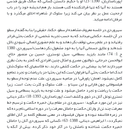
(پورنامداریان، 1390: 23) او با حکیم دانستن کسانی که سالک طریق قدسی
هستند نه آنها که تنها قرائت­کننده کتب هستند باز هم اندیشه خود را در باب
ارجحیت عمل بر نظر بیان می کند زیرا سلوک از شاهراه اخلاق می­گذرد و با
عرفان ادامه می­یابد.
سهروردی در خلسه معروف مشاهده ارسطو، حکماء حقیقی را بنا به گفته ارسطو
در آن خلسه، حکمایی می­داند که به حسب تجربه شخصی، از حکمت بحثی فراتر
رفته­اند و در علم رسمی توقف نکرده­اند و به علم حضوری اتصالی شهودی نائل
شده‌اند و علایق جسمانی آنها را به خود مشغول نکرده­است(سهروردی، 1380
ج 1: 74) مانند بایزید بسطامی، سهل توستری، حسین بن منصور حلاج،
ابوالحسن جرجانی، ذوالنون مصری و امثال چنین افرادی که کمتر به بحث نظری
می­پردازند اما ید بیضایی در حکمت کشفی دارند، نه فلاسفه­ای که سلوک‌شان
اندک اما حکمت بحثی آنها فراوان است که این بحث­ها جز با ریاضات و تجرد تمام و
کامل نمی­شود.(همان: پاورقی) در منامیه سهروردی، علت عدم توجه ارسطو به
فیلسوفانی چون فارابی و ابن سینا و ... قلت سلوک و کثرت بحث است، زیرا
حکمت با ریاضت و تجرد حاصل می­شود و علت توجه به بایزید بسطامی و سهل
تستری توغل آنان در ذوق و کشف است.(پورنامداریان، 1393: 18) دکتر دینانی
نیز در این مورد می­گوید: «سهروردی در مقام بیان خمیره حکمت و ترسیم خط
معرفت چند تن از وارثان حکمت و حاملان معرفت را در دوره اسلامی نام برده که
در زمره فلاسفه نبوده و عنوان فیلسوف در معنی مصطلح کلمه بر آنان اطلاق
نمی­گردد».( ابراهیمی دینانی، 1388: 63) «کسانی که سهروردی آنان را حاملان
خمیره حکمت شناخته و نامشان را در آثار خود ذکر کرده، بیش از آنکه با