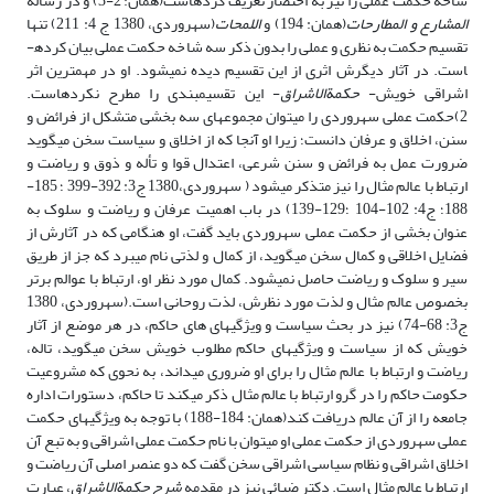
شاخه حکمت عملی را نیز به اختصار تعریف کرده­است(همان: 2-3) و در رساله
المشارع و المطارحات
(همان: 194) و
اللمحات
(سهروردی، 1380 ج 4: 211) تنها
تقسیم­ حکمت به نظری و عملی را بدون ذکر سه شاخه حکمت عملی بیان کرده­
است. در آثار دیگرش اثری از این تقسیم دیده نمی­شود. او در مهم­ترین اثر
اشراقی خویش-
حکمة­الاشراق
- این تقسیم­بندی را مطرح نکرده­است.
2)حکمت عملی سهروردی را می­توان مجموعه­ای سه بخشی متشکل از فرائض و
سنن، اخلاق و عرفان دانست؛ زیرا او آنجا که از اخلاق و سیاست سخن می­گوید
ضرورت عمل به فرائض و سنن شرعی، اعتدال قوا و تأله و ذوق و ریاضت و
ارتباط با عالم مثال را نیز متذکر می­شود ( سهروردی،1380 ج3: 392-399 ؛ 185-
188؛ ج4: 102-104 ؛129-139) در باب اهمیت عرفان و ریاضت و سلوک به
عنوان بخشی از حکمت عملی سهروردی باید گفت، او هنگامی که در آثارش از
فضایل اخلاقی و کمال سخن می­گوید، از کمال و لذتی نام می­برد که جز از طریق
سیر و سلوک و ریاضت حاصل نمی­شود. کمال مورد نظر او، ارتباط با عوالم برتر
بخصوص عالم مثال و لذت مورد نظرش، لذت روحانی است.(سهروردی، 1380
ج3: 68-74) نیز در بحث سیاست و ویژگی­های های حاکم، در هر موضع از آثار
خویش که از سیاست و ویژگی­های حاکم مطلوب خویش سخن می­گوید، تاله،
ریاضت و ارتباط با عالم مثال را برای او ضروری می­داند، به نحوی که مشروعیت
حکومت حاکم را در گرو ارتباط با عالم مثال ذکر می­کند تا حاکم، دستورات اداره
جامعه را از آن عالم دریافت کند(همان: 184-188) با توجه به ویژگی­های حکمت
عملی سهروردی از حکمت عملی او می­توان با نام حکمت عملی اشراقی و به تبع آن
اخلاق اشراقی و نظام سیاسی اشراقی سخن گفت که دو عنصر اصلی آن ریاضت و
ارتباط با عالم مثال است. دکتر ضیائی نیز در مقدمه
شرح
حکمة­الاشراق
، عبارت