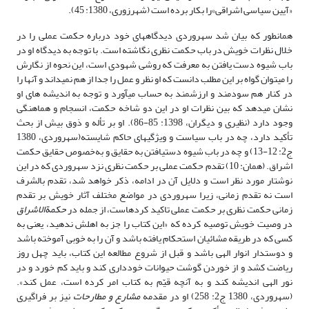
«آیین سیاسی اشراقی»را بکار برده است (شهرزوری، 1380: 45).
همان­طور که بیان شد سهروردی دیدگاه­های خود درباره حکمت عملی را در
خلال نظرات خویش در باب حکمت نظری نگاشته است. با توجه به دیدگاه او در
باب شیوه دست یافتن به معرفت که روشی شهودی است، این نحوه از نگارش
را می­توان گواه بر این مطلب دانست که او نظر و عمل را جدا از هم نمی­داند و آنها را
در کنار هم سودمند و ارزشمند به حساب می­آورد و توجه به اندیشه های او
نشان می­دهد که بین نظرات او در این دو شاخه حکمت، انسجام و هماهنگی
وجود دارد (نظیری و دیگران، 1398: 85-86). او بر تأله و ذوق بیش از بحث
تأکید دارد، چه در باب سیاست و ویژگی­های حاکم شایسته(سهروردی، 1380
ج2: 12-13) و چه در باب شیوه دست­یافتن به حقایق و به‌خصوص حقایق حکمت
اشراق. (همان: 10) تقدم حکمت عملی بر حکمت نظری نزد سهروردی که در این
نوشتار مورد نظر است و دلایل آن در ادامه، ذکر خواهد شد، تقدم بالشرف
است نه تقدم زمانی، زیرا سهروردی در مواضع مختلف آثار خویش بر تقدم
زمانی حکمت نظری بر حکمت عملی تاکید کرده­است، از جمله در
حکمة­الاشراق
در وصیت خویش توصیه کرده که «این کتاب را جز به اهلش ندهید، یعنی به
کسی که در طریقه مشائیان استحکام یافته باشد و آن را به خوبی آموخته باشد
و دوستدار انوار الهی باشد و قبل از شروع مطالعه این کتاب، باید چهل روز
ریاضت کشد و از خوردن گوشت حیوانات خودداری کند و باید کم خورد و در
نور الهی اندیشه کند و به آنچه قیّم به کتاب امر کرده­ است، عمل کند».
(سهروردی، 1380 ج2: 258) او در مقدمه
مشارع و مطارحات
نیز بر فراگیری