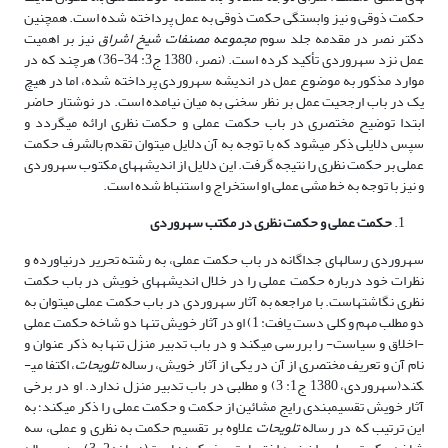
حکمت ذوقی و نیز وابستگی حکمت ذوقی به عمل پرداخته شده است. همچنین
دکتر نصر در مقدمه جلد سوم
مجموعه مصنفات شیخ اشراق
نیز بر اهمیت
عمل نزد سهروردی تأکید کرده است. (نصر، 1380 ج3: 34-36) هرچند که در
موارد مذکور به موضوع عمل در اندیشه سهروردی پرداخته شده، اما در هیچ
یک در باب ارجحیت عمل بر نظر سخنی به میان نیامده است. در نوشتار حاضر
ابتدا توضیح مختصری در باب حکمت عملی و حکمت نظری ارائه می­گردد و
سپس دلایلی ذکر می­شود که با توجه به آن دلایل می­توان تقدم بالشرف حکمت
عملی بر حکمت نظری را نتیجه گرفت. این دلایل از اندیشه­های مکتوب سهروردی
و نیز با توجه به خط مشی عملی او استخراج و استنباط شده است.
حکمت عملی و حکمت نظری در مکتب سهروردی
سهروردی رساله­ای جداگانه در باب حکمت عملی، به رشته تحریر درنیاورده­ و
نظرات خود درباره حکمت عملی را در خلال اندیشه­های خویش در باب حکمت
نظری نگاشته­است. با مراجعه به آثار سهروردی در باب حکمت عملی می­توان به
دو مطلب مهم و کلی دست یافت: 1) او در آثار خویش تنها دو شاخه حکمت عملی
-اخلاق و سیاست- را بررسی می­کند و در باب تدبیر منزل تنها به ذکر عنوان و
نام آن و تعریف مختصری از آن در یکی از آثار خویش، رساله
تلویحات
، اکتفا می­
کند(سهروردی، 1380 ج1: 3) و مطلبی در باب تدبیر منزل ندارد. او در برخی
آثار خویش تقسیم­بندی رایج مشائین از حکمت و حکمت عملی را ذکر می­کند­؛ به
این ترتیب که در رساله
تلویحات
علاوه بر تقسیم­ حکمت به نظری و عملی، سه