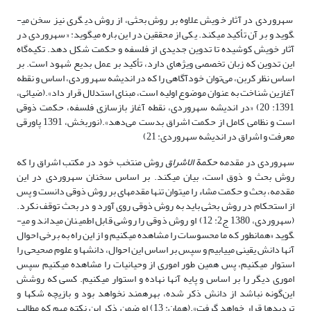
سهروردی در آثار خویش علاوه بر روش بحثی، از روش دیگری نیز سخن می­
گوید و بر آن تأکید می­کند. یکی از محققین در این باره می­گوید: «سهروردی در
آثار خویش کوشیده تا تدوین جدیدی از فلسفه و حکمت شکل دهد. تکیه‌گاه
این تدوین که زبان تخصصی ویژه­ای دارد، تأکید بر عمل بدیع شهود است. بر
اساس نظر کربن، می‌توان خودآگاهی را که در اندیشه سهروردی، اساس و نقطه
آغازین شناخت به عنوان موضوع اولیه است، مبنای استدلال قرار داد».(ضیائی،
1391: 20) «در اندیشه سهروردی، نقطه آغاز بازسازی فلسفه، حکمت ذوقی
است و نظامی کامل از حکمت اشراق بدست می‌دهد».(نوربخش، 1391 پاورقی
معرفت و اشراق در اندیشه سهروردی: 21)
سهروردی در مقدمه
حکمة الاشراق
روش منتخب خود در مکتب اشراق را که
روش بحث و ذوق است، بیان می­کند. بر اساس سخنان سهروردی در این
مقدمه، بحث و حکمت مشاء را می­توان تنها مقدمه­ای بر روش ذوقی دانست و پس
از استحکام در روش بحثی باید به روش ذوقی روی آورد و در بحث توقف نکرد.
(سهروردی، 1380 ج2: 12) او روش ذوقی را روشی قابل اطمینان می­داند و می­
گوید «همان­طور که ما محسوسات را مشاهده می­کنیم و از این راه به برخی احوال
آنها دانش یقینی می­یابیم و سپس بر اساس این احوال، دانش­ها و علوم صحیحی را
استوار می­کنیم، پس همین طور اموری از وحیانیات را مشاهده می­کنیم سپس
اموری دیگر را بر اساس و پایه آنها نهاده و استوار می­کنیم. کسی که روشش
این‌گونه نباشد از دانش ذکر شده، بهره­مند نخواهد بود و بازیچه شک­ها و
تردیدها قرار خواهد گرفت».(همان: 13) او ضمن ذکر این نکته مهم که مطالب