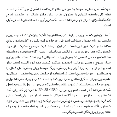
خودشناسی عملی با توجه به مراحل نظام کلی فلسفه اشراق نیز آشکار است.
نظام کلی فلسفه اشراق را می­توان، بنا بر بیان دکتر ضیائی در مقدمه
شرح
حکمة­الاشراق
، دارای چهار مرحله دانست که در­برگیرنده ساختمان فلسفی ذیل
است:
1.«همان طور که سهروردی بارها در رسائلش به تأکید بیان کرده، قدم ضروری
نخست در راه حصول شناخت اشراقی، مرحله تزکیه نفس و آماده­شدن برای
مکاشفه و درک نور الهی است. در این مرحله فرد-موضوع مدرِک- از خود
خویش، که همان منِ برترش و انائیت متعالیه­اش است، آگاه می­شود و به واسطه
مشاهده و حدس فلسفی که پس از ریاضات طولانی قوی شده است، عالم برتر و
جهان مینوی و هستی یزدانی را تصدیق می­کند. 2.مشاهده انوار الهی و کسب انوار
اسفهبدی از جانب نورالأنوار و هورخش بزرگ توسط روان بخش(عقل فعال یا
واهب الصور) مرحله بعدی است. 3. استفاده از حکمت بحثی و استدلال منطقی و
علم صوری برای تشکیل نظامی سازمان یافته با استفاده از تجربیات مرحله اول و
دوم، مرحله سوم است. 4. تدوین نتایج فلسفی که طی مراحل اول تا سوم حاصل
شده» مرحله آخر است.(ضیایی تربتی، 1380: 38-39) همان‌طور که بیان شد
نخستین مرحله از مراحل چهارگانه نظام کلی فلسفه اشراق مرحله­ای است عملی
که فرد با انجام اعمالی نفس خویش را تطهیر می­کند و با انجام این اعمال از خود
خویش، آگاه می­شود و به خودشناسی دست می یابد و آماده تصدیق و درک
عالم برتر و پروردگار هستی می­گردد.