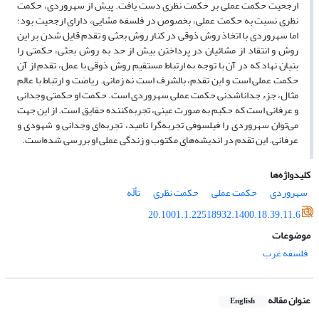
ارجحیت حکمت عملی بر حکمت نظری دست یافت. پیش از سهروردی، حکمت
نظری نسبت به حکمت عملی، بخصوص در فلسفه مشایی، دارای ارجحیت بود؛
اما سهروردی با اتخاذ روش ذوقی در کنار روش بحثی و تقدم قایل شدن بر این
روش و انتقاد از مشائیان در پرداختن بیش از حد به روش بحثی، حکمتی را
بنیان نهاد که در آن با توجه به ارتباط مستقیم روش ذوقی با عمل، تقدم از آن
حکمت عملی است و این تقدم، بالشرف است نه زمانی. ریاضت و ارتباط با عالم
مثال، جزء جداناشدنی حکمت عملی سهروردی است. حکمت او حکمتی وجدانی
و عرفانی است که حکیم به صورت عینی، تجربه‌کننده حقایق است. از این جهت
می‌توان سهروردی را فیلسوفی تجربه‌گرا نامید، تجربه‌ای وجدانی و شهودی و
عرفانی. این تقدم در اندیشه‌های مکتوب و زندگی عملی او بررسی شده‌است.
کلیدواژه‌ها
سهروردی
حکمت عملی
حکمت نظری
تألّه
20.1001.1.22518932.1400.18.39.11.6
موضوعات
فلسفه غرب
عنوان مقاله
English