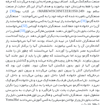
صنعت سالم کمک می‌کند. اصناف یهودی همراه به این توجه می‌کردند که حرفه
خود را فقط به فرزندان خود بیاموزند و هدف آنها از این کار حمایت از صنعت
سالم بود (MARKWISCHNITZER,1950:249). در کتاب یوما
[30]
از
صنعتگرانی نام‌برده شده که حرفه خود را به کسی نمی‌آموختند: " صنعتگران
خانه گارمو
[31]
نمی‌خواستند راز تهیه نان را به کسی بیاموزند و می‌خواستند راز
آن را در خانواده خود حفظ کنند. صنعتگران خانواده آویناس
[32]
نمی‌خواستند
راز ساخت بخوردان را آموزش دهند. همچنین هارگس بن لوی
[33]
فصلی را در
موسیقی می‌دانست و نمی‌خواست به دیگران آموزش دهد. در برایتا آمده است
که صنعتگران خانه گمارا در تهیه نان استاد بودند. اما آنها نمی‌خواستند راز
آماده‌کردن آن را به کسی بیاموزند. دانشمندان آنها را برکنار کردند و از
اسکندریه مصر نانوایانی را آوردند. آنها می‌دانستند که چطور نان را مانند
خانواده گارمو بپزند اما نمی‌دانستند که چطور نان را باید از تنور مانند آنها
بیرون بیاورند. نان‌ها به طرز پیچیده‌ای پخته می‌شد و پختن و گذاشتن و بیرون
آوردن آنها از تنور بدون شکستن آنها ممکن نبود. تفاوت این بود که
اسکندرانیان آتش را بیرون تنور روشن می‌کردند و بیرون تنور می‌پختند
درحالی‌که اعضای خانواده گمارا داخل تنور روشن می‌کردند و داخل آن
می‌پختند. نان اسکندرانیان ظرف یک هفته کپک می‌زد و نان خانواده گارمو کپک
نمی‌زد. خانواده گارمو نمی‌خواست این حرفه را به دیگران بیاموزد زیرا نگران
بود فرد ناشایستی مهارت پخت نان را فراگیرد و با آن مهارت به بت‌پرستی
مشغول شود. صنعتگران خانه آویناس و هاگرس بن لوی هم به همین دلیل راز
ساخت بخور‌دان و راز نواختن موسیقی را به کسی آموزش نمی‌دادند (Yoma38a
: 5-10 , 38b:2).