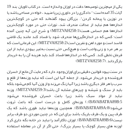
یکی از مهم‌ترین توصیه‌ها دقت در اوزان و اندازه است. در کتاب لاویان بند 19
آیات 35 آمده است:" دادگری را در داوری زیرپا منهید ، خواه در مساحی باشد یا
در توزین یا پیمانه کردن". بزرگان یهود گفته‌اند که حتی در کوچک‌ترین
اندازه‌ها هم نباید از عدالت منحرف شد، تورات حتی در مورد کوچک‌ترین
اندازه‌ها هم حساس هست(MITZVAH258:1) و شرح این آیه چنین آمده
است: کسی که در اندازه‌گیری‌ها منحرف شود یا فساد کند مانند یک قاضی
فاسد است و مورد لعن و نفرین است(MITZVAH258:2). این فرمانی است که
بر هر مرد و زنی واجب است و هیچ‌کس حتی نسبت به‌غیر یهودی نباید از این
فرمان تخطی کند. کسی که در اندازه‌ها فساد کند باید هزینه آن را به خریدار
بازگرداند .(MITZVAH258:7)
در سنت یهود قوانین دقیقی برای اوزان وجود دارد که رعایت آن مانع از خسران
فروشنده و خریدار می‌شود. از جمله آنها این است که نباید وزنه‌ها از قلع و
سرب یا هر فلز دیگری باشد زیرا آنها زنگ می‌زند و از وزن آنها کم می‌شود بلکه
باید از سنگ و شیشه و چیزهای مشابه آن باشد(MITZVAH259:3). وزنه
نباید از مواد سبک باشد زیرا باعث خسران فروشنده می‌شود
BAVABATRA89B:5).) وزنه‌ای کامل و درست است که باعث ثروت
می‌شود(BAVABATRA89A:8). همچنین وزنه‌ها نباید طوری باشد که یک
طرف پهن و یک طرف باریک باشد برای این که در چنین موردی دو طرف برابر
نیست(BAVABATRA89B:6). اوزان ناکارآمد را نباید در خانه نگه داری کرد
(وزنه های بسیار کوچک یا بسیار بزرگ)، حتی اگر از آن در معامله استفاده