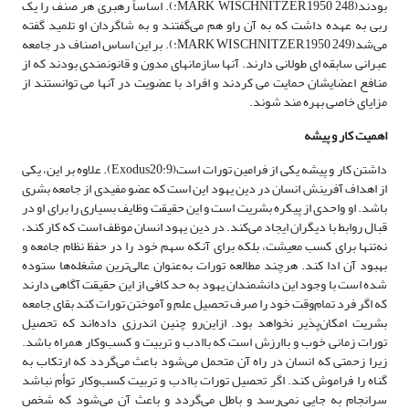
بودند(248 MARK WISCHNITZER,1950:). اساساً رهبری هر صنف را یک
ربی به عهده داشت که به آن راو هم می‌گفتند و به شاگردان او تلمید گفته
می‌شد(249 MARK WISCHNITZER,1950:). بر این اساس اصناف در جامعه
عبرانی سابقه ای طولانی دارند. آنها سازمانهای مدون و قانونمندی بودند که از
منافع اعضایشان حمایت می کردند و افراد با عضویت در آنها می توانستند از
مزایای خاصی بهره مند شوند.
اهمیت کار و پیشه
داشتن کار و پیشه یکی از فرامین تورات است(Exodus20:9). علاوه بر این، یکی
از اهداف آفرینش انسان در دین یهود این است که عضو مفیدی از جامعه بشری
باشد. او واحدی از پیکره بشریت است و این حقیقت وظایف بسیاری را برای او در
قبال روابط با دیگران ایجاد می‌کند. در دین یهود انسان موظف است که کار کند،
نه‌تنها برای کسب معیشت، بلکه برای آنکه سهم خود را در حفظ نظام جامعه و
بهبود آن ادا کند. هرچند مطالعه تورات به‌عنوان عالی‌ترین مشغله‌ها ستوده
شده است با وجود این دانشمندان یهود به حد کافی از این حقیقت آگاهی دارند
که اگر فرد تمام‌وقت خود را صرف تحصیل علم و آموختن تورات کند بقای جامعه
بشریت امکان‌پذیر نخواهد بود. ازاین‌رو چنین اندرزی داده‌اند که تحصیل
تورات زمانی خوب و باارزش است که باادب و تربیت و کسب‌وکار همراه باشد.
زیرا زحمتی که انسان در راه آن متحمل می‌شود باعث می‌گردد که ارتکاب به
گناه را فراموش کند. اگر تحصیل تورات باادب و تربیت کسب‌وکار توأم نباشد
سرانجام به جایی نمی‌رسد و باطل می‌گردد و باعث آن می‌شود که شخص