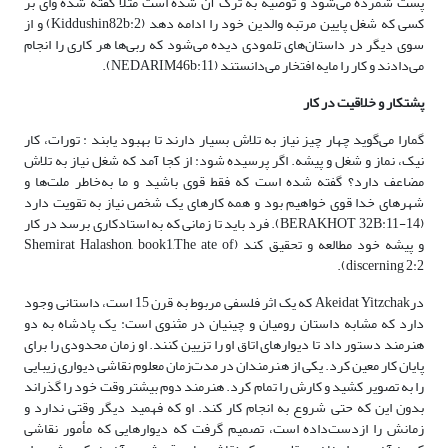
پست شمرده می‌شود و توصیه به ترک آن شده است مثلاً گفته شده وای بر
کسی که شغل پایین مرتبه والدین خود را ادامه دهد (Kiddushin82b:2) و از
سوی دیگر در داستان‌های تلمودی دیده می‌شود که ربی‌ها هر کاری را انجام
می‌دادند و کار را مایه افتخار می‌دانستند (NEDARIM46b:11).
پشتکار و خلاقیت در کار
گمارا می‌گوید چهار چیز نیاز به تلاش بسیار دارند تا بهبود یابند : تورات، کار
نیک، نماز و شغل و پیشه. اگر پرسیده ‌شود: از کجا آمد که شغل نیاز به تلاش
مضاعف دارد؟ گفته شده است که فقط قوی باشید و ما به‌خاطر ملت‌ها و
شهرهای خدا قوی خواهیم بود و همه کارهای یک شخص نیاز به تقویت دارد
(BERAKHOT 32B:11-14). فرد باید تا زمانی که به استادکاری برسد در کار
و پیشه خود مطالعه و تحقیق کند (Shemirat Halashon, book1,The ate of
discerning 2:2).
درAkeidat Yitzchak که یک اثر فلسفی مربوط به قرن 15 است، داستانی وجود
دارد که مشابه داستان رومیان و چینیان در مثنوی است: یک پادشاه به دو
هنرمند دستور داد تا دیوارهای اتاق او را تزیین کنند. او زمان محدودی را برای
پایان کار معین کرد. یکی از هنرمندان در مدت‌زمان معلوم نقاشی دیواری زیبایی
را به تصویر کشید و کارش را تمام کرد. هنرمند دوم بیشتر وقت خود را گذراند
بدون این که حتی شروع به انجام کار کند. او که فهمید دیگر وقتی ندارد و
زمانش را ازدست‌داده است، تصمیم گرفت که دیوارهایی که مأمور نقاشی