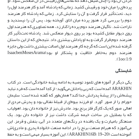
کردن آن بود را چنان صیقل دهد که نقاشی‌های رقیبش در آن منعکس شود. او
پرده‌ای را میان خود و رقیبش کشید. زمانی که پادشاه آمد و کار هنرمند اول را
دید، تحت‌تأثیر قرار گرفت و آن را ستایش کرد. زمانی که پادشاه کار هنرمند
دوم را بررسی کرد هنوز پرده میان اتاق آویخته بود، پس آن را نپسندید و
ناراحت شد. ناگهان هنرمند دوم پرده را کنار زد، همه تصاویری که هنرمند اول
روی دیوار مقابل کشیده بود بر روی دیوار منعکس شد. پادشاه تحت‌تأثیر کار
هنرمند دوم قرار گرفت و به او پاداش بیشتری داد. نتیجه‌ای که از این داستان
گرفته شده این است که گرچه کار هنرمند اول اصالت بیشتری داشت ولی جایزه
هنرمند دوم به‌خاطر خلاقیت و پشتکار او بود(IsaacbenMosesArama
1oo:1:9).
شایستگی
یکی دیگر از آموزه های تلمود توصیه به ادامه پیشه خانوادگی است. در کتاب
ARAKHIN آمده است که ربی یاحانان می‌گوید: از کجا آمده است که فرد نباید
پیشه‌اش را از پیشة پدرانش جدا کند؟ همان‌طور که گفته شده است: سلیمان
حورام را از صور آورد. او فرزند بیوه‌ای از قبیلة نفتالی بود و پدرش مردی از
اهالی صور که یک کارگر فلز برنج بود. مادرش نیز از خانواده دان بود. اهولیاب
که با بصلئیل در ساخت خیمه شرکت داشت نیز از خانواده دان بود. یک
صنعتگر بامهارت و یک بافنده در رنگ‌های متعدد در آبی، بنفش و قرمز. این
می‌آموزد که هیرام صنعت برنج را در ادامه صنعت خانوادة پدری و مادری‌اش
آموخته است (ARAKHIN16B: 19-20). این آموزه بسیار مهمی است و به حفظ