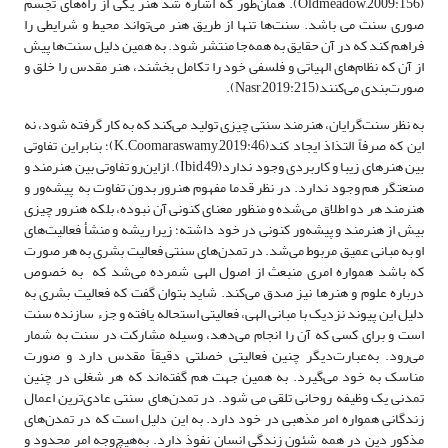
(Oldmeadow,2009:156). همان‌طور که اشاره شد هنر یکی از راه‌های تجسم
صوری سنت می باشد. سنت‌ها تنها از طریق هنر می‌تواند محیط و شرایطی را
فراهم کند که در آن حقایق به همه‌جا منتشر شود. به همین دلیل سنت‌ها پیش
از آن که نظام‌های الهیاتی و فلسفی خود را تکامل بخشند، هنر مقدس را خلق و
صورت‌بندی می‌کنند(Nasr,2019:215).
به‌ نظر سنت‌گرایان، هنرمند سنتی چیزی تولید می‌کند که به کار گرفته شود، نه
این که صرفاً التذاذ ایجاد کند(K.Coomaraswamy,2019:46)؛ بنابراین تفاوتی
بین هنرهای زیبا و کاربردی وجود ندارد(Ibid,49). ازاین‌رو تفاوتی بین هنرمند و
صنعتگر هم وجود ندارد. در نظر قدما مفهوم هنرور بدون تفاوت به پیشه‌ور و
هنرمند هر دو اطلاق می‌شده و منظور معنای کنونی آن نبوده، بلکه هنرور چیزی
بیش از هنرمند و پیشه‌ور کنونی در خود داشته؛ زیرا ریشه و منشأ فعالیت‌های
او به مبانی عمیق مربوط می‌شد. در تمدن‌های سنتی فعالیت بشری به هر صورت
که باشد همواره امری منبعث از اصول الهی شمرده می‌شد که به خصوص
درباره علوم و هنرها نیز صدق می‌کند. شاید بتوان گفت که فعالیت بشری به
دلیل این پیوند نزدیک با مبانی الهی، فعالیتی استحاله یافته و جزء سازنده سنت
است و برای کسی که آن را انجام می‌دهد، وسیله مشارکت در سنت به شمار
می‌رود. به‌عبارت‌دیگر چنین فعالیتی خصلتی دقیقاً مقدس دارد و صورت
مناسک به خود می‌گیرد. به همین جهت هم گفته‌اند که هر شغلی در چنین
تمدنی یک وظیفه روحانی تلقی می شود. در تمدن‌های سنتی عادی‌ترین اعمال
زندگانی همواره امر مذهبی در خود دارد. به این دلیل است که در تمدن‌های
مذکور دین در همه شئون زندگی انسان نفوذ دارد. به‌هیچ‌وجه امر محدود و