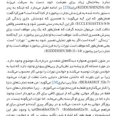
ندارد به‌احتمال زیاد برای معیشت خود دست به سرقت می‌زند
(KIDDUSHIN29A:10)برایتا
[23]
در ادامه اظهار می‌دارد که اینکه به پدر
دستور داده شده به فرزندش تجارت بیاموزد از کجا آمده است؟ هیزکیا گفت:
همان‌طور که این آیه می‌گوید: با همسری که دوستش داری زندگی کن
(ECCLESIASTES:9:9). اگر این آیه به‌درستی تفسیر شود و به همسر واقعی
دلالت کند، می‌توان نتیجه گرفت که همان‌طور که یک پدر موظف است برای
پسرش همسری انتخاب کند، موظف است به او تجارتی نیز بیاموزد. در آیه کلمه
" زندگی " آمده است اگر به طور تمثیلی تفسیر شود به معنی " تورات" است.
یعنی همان‌طور که موظف است تورات را به فرزندش بیاموزد موظف است به او
تجارت را نیز بیاموزد (KIDDISHIN 30B:11-14).
در متون تلمودی همواره دیدگاه‌های متعددی درباره یک موضوع وجود دارد.
در مورد مسئله کار و پیشه نیز نظریاتی از ربی‌های یهودی وجود دارد که تنها به
خواندن تورات توصیه می‌کنند و خواندن تورات را نوعی کار محسوب می‌کنند.
زیرا بر این باورند که داشتن مشاغل دنیایی باعث غفلت از تورات می‌شود
(BERAKHOT 35b:7). مثلاً ربی نهاری
[24]
می‌گوید: من همه تجارت‌های دنیا
را کنار می‌گذارم و فقط به فرزندم تورات می‌آموزم ... زیرا تمام تجارت‌های دنیا
فقط در روزگار جوانی، وقتی که از نیروی کافی برای کار برخوردار است وجود
دارد اما در روزگار پیری او گرسنه باقی می‌ماند. اما تورات این‌گونه نیست، در
روزگار جوانی به فرد خدمت می‌کند و در روزگار پیری آینده و امیدی برای او
فراهم می‌کند .(Kiddushin82a:9) , (Berakhot35b:7)اما با وجود نظر این
اندیشمندان، همان‌طور که اشاره شد، تأکید بیشتر بر کار و خواندن تورات