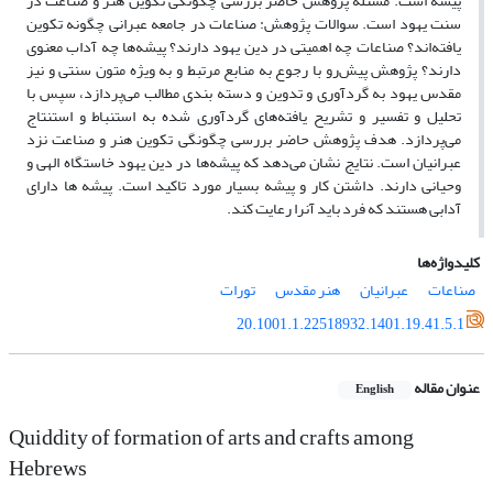
پیشه است. مسئله پژوهش حاضر بررسی چگونگی تکوین هنر و صناعت در
سنت یهود است. سوالات پژوهش: صناعات در جامعه عبرانی چگونه تکوین
یافته‌اند؟ صناعات چه اهمیتی در دین یهود دارند؟ پیشه‌ها چه آداب معنوی
دارند؟ پژوهش پیش‌رو با رجوع به منابع مرتبط و به ویژه متون سنتی و نیز
مقدس یهود به گردآوری و تدوین و دسته بندی مطالب می‌پردازد، سپس با
تحلیل و تفسیر و تشریح یافته‌های گردآوری شده به استنباط و استنتاج
می‌پردازد. هدف پژوهش حاضر بررسی چگونگی تکوین هنر و صناعت نزد
عبرانیان است. نتایج نشان می‌دهد که پیشه‌ها در دین یهود خاستگاه الهی و
وحیانی دارند. داشتن کار و پیشه بسیار مورد تاکید است. پیشه ها دارای
آدابی هستند که فرد باید آنرا رعایت کند.
کلیدواژه‌ها
صناعات
عبرانیان
هنر مقدس
تورات
20.1001.1.22518932.1401.19.41.5.1
عنوان مقاله
English
Quiddity of formation of arts and crafts among
Hebrews