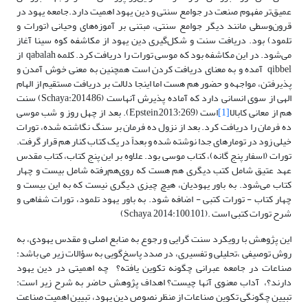
عمیق‌تر مفهوم صنعت در جوامع سنتی و دین یهود اهمیت دارد.جامعه یهود در
قرون‌وسطی مانند دیگر جوامع سنتی، مبتنی بر آموزه‌های وحیانی (تورات و
تلمود) بود. دریافت سنت و شکل‌گیری دین یهود از مکاشفه کوه سینا آغاز
می‌شود. در این مکاشفه بود که موسی تورات را دریافت کرد. کلمه qabalah از
qibbel آمده و به معنای دریافت کردن است همچنین به معنی خوش آمدن و
پذیرفتن، مواجهه و حضور هم هست اما اینجا دلالت بر دریافت مستقیم از الهام
الهی از سوی انسانی دارد که آماده پذیرش آنهاست (Schaya:2014,86) سنت
هم از معانی کابالا
[1]
است (Epstein,2013:269). بعد از چهل روز و شب موسی
ده فرمان را دریافت کرد. بعد از نزول ده فرمان بر سنگ نگاشته شده، تورات
خیلی زود در تومارهای جدا نوشته شده و بعداً در یک کتاب کنار هم قرار گرفت.
تورات (اسفار پنج گانه)، کتاب موسی بود. علاوه بر این پنج کتاب، کتاب مقدس
عهد عتیق شامل کتب دیگری هم هست که روی‌هم‌رفته شامل بیست و چهار
کتاب می‌شود. به باور یهودیان، هیچ چیزی دیگری نیست که به این بیست و
چهار کتاب - تورات کتبی - اضافه شود. به باور یهود تلمود، تورات شفاهی و
شرح تورات کتبی است .(Schaya, 2014:100,101)
این پژوهش با رویکرد سنت گرایی و رجوع به منابع اصلی و مقدس یهودی، به
روش توصیفی ،تحلیلی و تفسیری، در صدد پاسخ‌گویی به سؤالات زیر می باشد:
صناعات در جامعه عبرانی چگونه تکوین یافته؟‌ چه اهمیتی در دین یهود
دارند؟، آداب معنوی آنها چیست؟ اهداف پژوهش حاضر به شرح زیر است:
تبیین چگونگی تکوین صناعات از منظر نصوص دین یهود، تبیین اهمیت صناعت