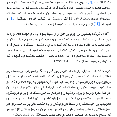
25 تا 28 سفر
[9]
خروج در کتاب مقدس به‌تفصیل بیان شده است. آنچه در
ساخت معبد و خیمه مقدس مورد تأکید قرار گرفته، این است که این دو بنا باید
بر اساس الگویی که به موسی و سلیمان داده شده است، ساخته
شوند(Exodus25: 9)، (1chro 28:11-19). در کتاب خروج، بصلئیل
[10]
و
اهولیاب
[11]
از سوی خدا برای ساخت وسایل خیمه منصوب شدند:
" آگاه باش که بصلئیل بن اوری بن حور را از سبط یهودا به نام خوانده‌ام، او را به
روح خدا پر ساخته‌ام و به حکمت، فهم و معرفت و هر هنری برای اختراع
مخترعات تا در طلا و نقره و برنج کار کند و برای تراشیدن سنگ و ترصیع آن و
درودگری چوب تا در هر صنعتی اشتغال نماید، و اینکه اهولیاب بن اخیسامک را
از سبط دان انباز او ساختم و در دل همه دانادلان حکمت بخشیدم تا آنچه را که
به تو امر فرموده بسازند"(Exodus31: 1-6).
در بند 35 نام بصلئیل برای انجام کار بر روی فلز و سنگ و اهولیاب برای نساجی و
نقاشی آمده است :" موسی بنی‌اسرائیل را گفت: آگاه باشید که خداوند بصلئیل
بن اوری بن حور را از سبط یهودا به نام دعوت کرده و او را به روح خدا از حکمت و
فطانت و علم و هر هنری پر ساخته است و برای اختراع مخترعات و برای کارکردن
در طلا، نقره و برنج و برای تراشیدن و مرصع ساختن سنگ‌ها و برای درودگری
چوب تا هر صنعت هنری را بکند و در دل او تعلیم دادن را القا نمود و همچنین
اهولیاب بن اخیسامک را از سبط دان و ایشان را به حکمت دلی پر ساخت برای هر
عمل نقاش و نساجی ماهر و طراز در لاجورد و ارغوان و قرمز و کتان نازک و هر
کار نساج تا صانع هر صنعتی و مخترع مخترعات باشد(Exodus35: 30-35).