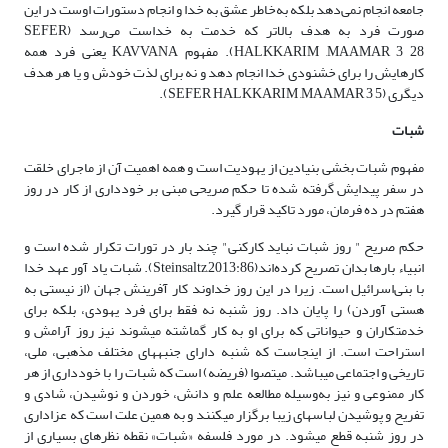
جامعه انجام نمی‌دهد بلکه به‌خاطر عشق به خدا و انجام دستورات اوست در این
صورت فرد به هدف بالاتر که خدمت به خداست می‌رسد (SEFER
HALKKARIM ,MAAMAR 3 28). مفهوم KAVVANA یعنی فرد همه
کارهایش را برای خشنودی خدا انجام دهد و نه برای لذت خودش و یا هر هدف
دیگری (SEFER HALKKARIM ,MAAMAR 3 5).
شبات
مفهوم شبات بخشی بنیادین از یهودیت است و همه اهمیت آن از ماجرای خلقت
در سفر پیدایش گرفته شده تا حکم صریحی مبنی بر خودداری از کار در روز
هفتم در ده فرمان، مورد تاکید قرار گیرد.
حکم صریح " روز شبات نباید کارکنی" چند بار در تورات تکرار شده است و
انبیاء بارها بدان تصریح کرده‌اند(Steinsaltz,2013:86). شبات یاد آور عهد خدا
با بنی‌اسرائیل است. زیرا در این روز خداوند کار آفرینش جهان (از نیستی به
هستی آوردن) را پایان داد. روز شنبه نه فقط برای فرد یهودی، بلکه برای
خدمتکاران و حیواناتی که برای او به کار گماشته می‏شوند نیز روز آرامش و
استراحت است. از اینجاست که شنبه دارای جنبه‏های مختلف مذهبی، ملی،
تاریخی و اجتماعی می‏باشد. میتصوا (فریضه) است که شبات را با خودداری از هر
کار ممنوعی و نیز به‌وسیله مطالعه علم و دانش، خوردن و نوشیدن، شادی و
تفریح و پوشیدن لباس‏های زیبا برگزار می‏کنند و به همین علت است که عزاداری
در روز شنبه قطع می‏شود. در مورد فلسفه «شبات» نقطه نظرهای بسیاری از