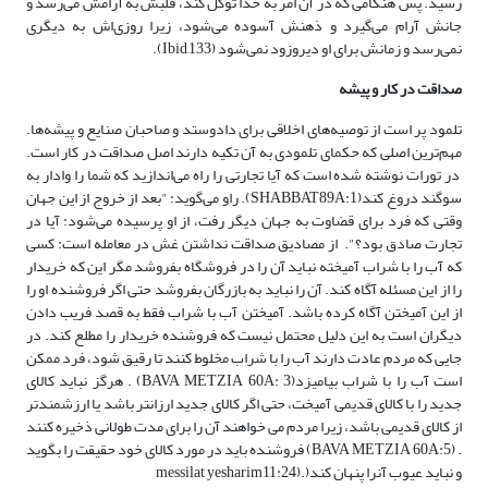
رسید. پس هنگامی که در آن امر به خدا توکل کند، قلبش به آرامش می‌رسد و
جانش آرام می‌گیرد و ذهنش آسوده می‌شود، زیرا روزی‌اش به دیگری
نمی‌رسد و زمانش برای او دیروزود نمی‌شود (Ibid,133).
صداقت در کار و پیشه
تلمود پر است از توصیه‌های اخلاقی برای دادوستد و صاحبان صنایع و پیشه‌ها.
مهم‌ترین اصلی که حکمای تلمودی به آن تکیه دارند اصل صداقت در کار است.
در تورات نوشته شده است که آیا تجارتی را راه می‌اندازید که شما را وادار به
سوگند دروغ کند(SHABBAT89A:1). راو می‌گوید: "بعد از خروج از این جهان
وقتی که فرد برای قضاوت به جهان دیگر رفت، از او پرسیده می‌شود: آیا در
تجارت صادق بود؟". از مصادیق صداقت نداشتن غش در معامله است: کسی
که آب را با شراب آمیخته نباید آن را در فروشگاه بفروشد مگر این که خریدار
را از این مسئله آگاه کند. آن را نباید به بازرگان بفروشد حتی اگر فروشنده او را
از این آمیختن آگاه کرده باشد. آمیختن آب با شراب فقط به قصد فریب دادن
دیگران است به این دلیل محتمل نیست که فروشنده خریدار را مطلع کند. در
جایی که مردم عادت دارند آب را با شراب مخلوط کنند تا رقیق شود، فرد ممکن
است آب را با شراب بیامیزد(BAVA METZIA 60A: 3) . هرگز نباید کالای
جدید را با کالای قدیمی آمیخت، حتی اگر کالای جدید ارزانتر باشد یا ارزشمندتر
از کالای قدیمی باشد، زیرا مردم می خواهند آن را برای مدت طولانی ذخیره کنند
. (BAVA METZIA 60A:5) فروشنده باید در مورد کالای خود حقیقت را بگوید
و نباید عیوب آنرا پنهان کند(.(messilat yesharim11:24