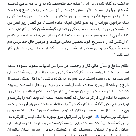
مرتکب به گناه شود. در این زمینه حد متوسطی که برای مردم عادی توصیه
شده ازاین‌قرار است: " اگر انسان دو بند از قوانین دینی را در صبح و دو بند
دیگر را در شام فراگیرد، و سراسر روز به کار و پیشه خود مشغول باشد گویی
تمام فرامین تورات را به نحو کامل انجام داده است". در گفتار زیر اعتراض
دانشمندان یهود را نسبت به زندگی زاهدان گوشه‌نشین که از کارهای دنیا
کناره‌گیری کرده و عمر خود را صرف تفکرات روحانی می‌کنند ملاحظه می‌کنیم
":آن کس که از دسترنج خود تحصیل معاش می‌کند (و درعین‌حال خداترس هم
هست) بزرگ‌تر و ارجمندتر از شخصی است که از خدا می‌ترسد ولی کار
نمی‌کند.".
مقام شامخ و شأن عالی کار و زحمت، در سراسر ادبیات تلمود ستوده شده
است. جمله " عالی است مقام کار که به کارگران عزت و افتخار می‌بخشد"، اصلی
اساسی در این زمینه است، باید هم به این‌گونه باشد، زیرا کار بخش مهمی از
طرح و برنامه الهی برای سعادت انسان است. در باره این شعار دانشمندان یهود
که " کار را دوست بدار" چنین موعظه‌ای داریم: "حتی آدم ابوالبشر غذایی را
نچشید تا آنکه اول کارکرد، چنان که گفته شده است: خداوند آدم را بگرفت و
او را در باغ عدن گذاشت تا کار بکند و آنرا محافظت نماید". پس از آن خداوند به
وی فرمود: " از میوه همه درختان باغ تو بی ممانعت بخور". حتی ذات قدوس
متبارک نیز شخینا
[18]
خود را بر اسرائیل فرو نیاورد تا آنکه ایشان کارکردند.
چنان که گفته می‌شده است: " برای من مسکن مقدسی بسازند تا در میان ایشان
ساکن گردم". انسان، به‌وسیله کار و کوشش خود را سرور جهان جانوران
می‌سازد. کار و زحمت شالوده اصلی هستی انسان است. ربی شیمون بن