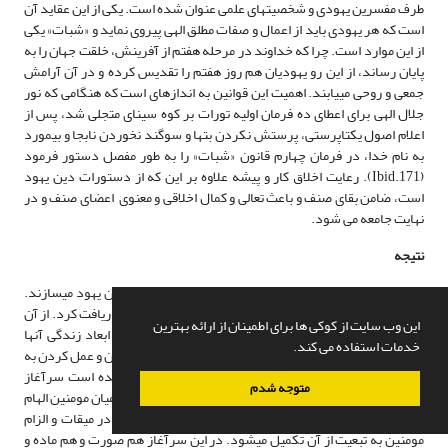
طرف مفسرین یهودی و شخصیت‏های علمی عنوان شده است. یکی از این عقاید آن
است که هر یهودی باید از اعمال و صفات مطلق الهی پیروی نماید و «شبات» یکی
از این موارد است. چرا که خداوند در مرحله هفتم از آفرینش، خلقت جهان را به
پایان رساند، از این رو یهودیان هم روز هفتم را تقدیس کرده و در آن آرامش
جمعی و روحی می‏یابند. اهمیت این قوانین به اندازه‏ای است که هنگامی که نور
جلال الهی برای اعطای ده فرمان اولیه تورات بر کوه سینای متجلی شد، پس از
اعلام اصول یکتاپرستی، پرستش نکردن بت‏ها و سوگند نخوردن نابجا و بی‏مورد
به نام خدا، در فرمان چهارم قانون «شبات» را به طور مفصل دستور فرمود
(Ibid.171). رعایت اخلاق کار و پیشه علاوه بر این که از دستورات دین یهود
است، ضامن بقای صنف و باعث تعالی و کمال اخلاقی و معنوی اعضای صنف و در
نهایت جامعه می شود.
نتیجه
نتایج نشان می­دهد، تورات و تفاسیر آن مفهوم سنت را در دین یهود می­سازند.
سنتی که موسی در مکاشفه کوه سینا و بعد از خروج از مصر دریافت کرد. از آن
این وب سایت از کوکی ها برای اطمینان از ارائه بهترین
پس تورات و تعالیم آن محور زندگی یهودیان شد و به همه ابعاد زندگی آنها
خدمات استفاده می کند.
تشخص داد و مهمترین وظیفه یک یهودی در زندگی اش خواندن و عمل کردن به
تورات شد. در این مکاشفه که شرح آن در سفر خروج آمده است سرآغاز
متوجه شدم
پیشه­ها وحی الهی و حکمتی است که در دل بندگان برگزیده از میان مومنین الهام
می­شود. این الهام با رویت از الگوها توسط حضرت موسی(ع) در میقات و الزام
مومنین به تبعیت از آن تکمیل می­شود. در این سرآغاز هم صورت و هم ماده و