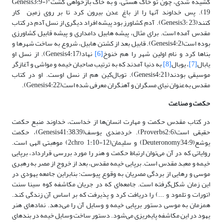
کشیده شدی، چون تو خاک هستی، و به خاک بازخواهی گشت"(Genesis3:9-
19). پس خداوند آنها را از باغ عدن بیرون کرد تا بر روی زمین کار
کنند(Genesis3: 23). آدم کشاورز بود پیشه افراد دیگری از نسل آدم در کتاب
مقدس آمده است. برای مثال، پیشه هابیل دامداری و پیشه قابیل کشاورزی
بوده است(Genesis4:2). قابیل بعد از کشتن هابیل، شروع به ساخت شهرها و
بناها کرد و نام اولین شهر را هم خنوخ
[6]
نهاد(Genesis4:17). از نسل او
یابال
[7]
، یوبال
[8]
به دنیا آمدند که به ترتیب صاحبان خیمه و مواشی و آغازگر
موسیقی بودند(Genesis4:21). توبال‌کین هم از نسل اوست. او در کتاب
مقدس به‌عنوان نیای مسگران و آهنگران معرفی شده است(Genesis4:22).
حکمت و صناعت
در کتاب مقدس حکمت و مهارت انسان‌ها از خداست، خداوند منبع حکمت
حقیقی است(Proverbs2:6). خردمندی یوسف(Genesis41:38,39)، حکمت
یوشع(Deuteronomy34:9) و سلیمان(2chro 1:10-12) موهبتی الهی است.
روایاتی که در آن می‌توان ارتباط حکمت و هنر را مورد بررسی قرارداد، برپایی
خیمه و معبد مقدس است. برپایی خیمه مقدس، بعد از خروج از مصر به رهبری
موسی و رهایی از بردگی مصریان به وقوع پیوست؛ بنابراین جامعه یهودی در
این زمان شکل‌گرفته است. جامعه‌ای که در جریان مکاشفه کوه سینا سنت
(تورات و تلمود و ...) را دریافت کرد و پذیرفت که بر اساس آن زندگی کند.
همزمان به موسی دستور برپایی خیمه و وسایل آن را می‌دهد. نمادهای هنر
یهود در این مکاشفه پایه‌ریزی می‌شود. دستور ساخت وسایل خیمه در بندهای