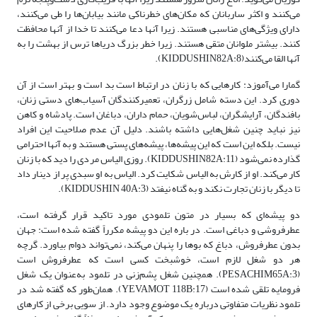
می‌کنند و اکثر ساربانان که مکان‌های خطرناکی مانند بیابان‌ها را طی می‌کنند،
دارای ویژگی‌های مناسبی هستند. زیرا آنها دعا می‌کنند تا خدا از آنها محافظت
کنند. بیشتر ملوانان متقی هستند. زیرا خطر بزرگ دریاها ترس از بهشت را به
آنها القا می‌کنند(KIDDUSHIN82A:8).
گمارا می‌آموزد: کارهایی که با زنان در ارتباط است بد است و بهتر است از آن
دوری کرد. این دسته شامل زرگران، تعمیرکنندگان آسیاب‌های دستی‌ زنان،
بافندگان، آرایشگران، لباس‌شویان، حمام داران، دباغان است. پادشاه و کاهن
نیز نباید چنین شغل‌هایی داشته باشند. دلیل آن عدم صلاحیت این افراد
نیست. بلکه این است که این پیشه‌ها، پیشه‌های پستی هستند و به آنها احترامی
گذارده نمی‌شود (KIDDUSHIN82A:11). روزی الیاس مردی را دید که با زنان
کار می‌کند. او از کارش به الیاس شکایت کرد. الیاس به او سبدی پر از دینار داد
تا دیگر با زنان تجارت نکند و به گناه نیفتد (KIDDUSHIN 40A:3).
دو پیشه‌ای که بسیار در متون تلمودی مورد تاکید قرار گرفته است،
عطرفروشی و دباغی است. در باره این دو پیشه مکرراً گفته شده است: جهان
بدون عطرفروش، دباغ که بوها را پنهان می‌کند، نمی‌تواند دوام بیاورد. گرچه
هر دو شغل لازم است، خوشبخت کسی است که عطرفروش است
(PESACHIM65A:3). همچنین شغل پشم‌زنی در تلمود به‌عنوان یک شغل
فرومایه تلقی شده است (YEVAMOT 118B:17). همان‌طور که گفته شد در
تلمود نظریات متفاوتی درباره یک موضوع وجود دارد. از سویی برخی از کارهای