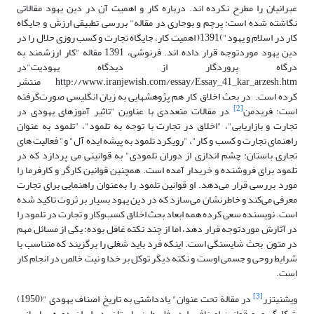
عبرانیان را مطرح نکرده اند. درباره کار و اهمیت آن در دین یهود مقالاتی
نگاشته شده است: پرچم و بوجاری در مقاله" بررسی تطبیقی ارزش و جایگاه
کار در اسلام و یهود")1391( اهمیت کار، جایگاه تجارت و کسب روزی حلال را در
دین یهود موردتوجه قرار داده اند. فرنوشی، 1391 مقاله "کار ارزشمند به
درگاه پروردگار از دیدگاه یهودیت"در
http://www.iranjewish.com/essay/Essay_41_kar_arzesh.htm منتشر
کرده است. در بحث اخلاق کار هم پژوهش­هایی به زبان انگلیسی صورت‌گرفته
[2]
است: فریدمن
در مقالات متعددی با عناوین "تاثیر آموزهای یهودی در
تجارت و بازاریابی"، "اخلاق در تجارت با توجه به تلمود"، "تلمود به عنوان
راهنمای تجارت و کسب و کار"، "رویکرد تلمود به پیشه ایده آل" و" فعالیت های
تجاری باستان: چشم اندازی از دوران تلمودی" به قوانینی می پردازد که در
تلمود برای فروشنده و خریدار آمده است. همچنین قوانین کارگر و کارفرما را
مورد بررسی قرار می‌دهد. او قوانین تلمود را به‌عنوان راهنمایی برای تجارت
معرفی می‌کند و خاطرنشان می‌سازد که در دین یهود بسیار بر ثروت تاکید شده
است. نویسنده سعی کرده همه ابعاد بحث اخلاق کسب‌وکار و تجارت در تلمود را
در آثارش موردتوجه قرار دهد، اما از چند نکته غافل بوده: یکی از مسائل مهم
در متون بحث شایستگی است. اینکه فرد باید شغلی را برگزیند که متناسب با
شرایط روحی و جسمی اوست و نکته دیگر توکل بر خدا و نیت خالص در انجام کار
است.
[3]
ویشنیتزر
در مقالة تحت عنوان" یادداشتی به تاریخ اصناف یهودی "(1950)
شکل‌گیری و قوانین اصناف را در فلسطین باستان، در ایران دوره ساسانی،