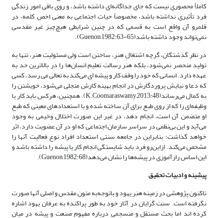
کاملاً محصوری نیست که جای جداگانه‌ای داشته باشد، و روی باقی امور زندگی
فرد تأثیری نداشته باشد، مخصوصاً حیات اجتماعی به معنی اخص کلمه، در
قلمرو آن واقع است به قسمی که در چنین شرایطی هیچ‌چیز غیر مقدسی
نمی‌تواند وجود داشته باشد(Guenon,1982:63-65).
در نظر گذشتگان، گرچه اشتغالِ هنر، ساختن است ولی مسئولیت هنر، تنها به
تولید منحصر نمی‌شود، بلکه هنر رسالت تعلیم انسان‌ها را در بالاترین حد به
عهده دارد. انسانی که خود را وقف کار و پیشه ای می‌کند به تعالی می رسد، کسی
که دعا و نیایش پروردگارش در انجام بهینه کارش متجلی می‌شود، خویشتن را
به کمال می‌رساند(K.Coomaraswamy,2013:48). همچنین، هرکس باید کار یا
وظیفه‌ای را که از روی طبع برای آن ساخته شده و با استعداد‌های معینی که طبع
او متضمن آن است، انجام دهد، در غیر این صورت اختلال وخیمی به وجود
می‌آید و این بی‌نظمی در سراسر سازمان اجتماعی که او در آن عضویت دارد، اثر
خواهد گذاشت؛ بنابراین در جامعه سنتی استعداد افراد نوع فعالیت آنها را
مشخص می‌کند. ازاین‌رو فرد باید شایستگی انجام کار یا پیشه را داشته باشد و
این اساس رازآموزی در پیشه‌ها را نشان می‌دهد(Guenon,1982:68).
پیشینه و ادبیات تحقیق
تاکنون پژوهشی در زمینه هنر یهود و باتوجه‌به متون مقدس و اصلی آنها صورت
نگرفته است. سنت گرایان در آثار خود به طور پراکنده به عرفان یهود اشاره
کرده اند اما بحث مستقل و منسجمی درباره مفهوم صنعت و پیشه در میان