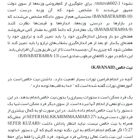
نشود( mitzvah602:1). برای جلوگیری از کم‌فروشی وزنه‌ها از سوی دولت
ممهور می‌شدند تا مشخص شود که آن وزنه درست است
(BAVABATRA89B:10) محتسبانی هم از سوی دادگاه مشخص می‌شدند که
در بازارها بر درستی وزنه‌ها، اندازه‌ها و قیمت‌ها نظارت کنند
(BAVABATRA89A:9) یک مغازه‌دار که دائماً کالای به مقدار کمی می‌فروشد
هفته‌ای دو بار وسایل اندازه‌گیری خود را باید تمییز کند و ترازوی خود را
هفته‌ای یک‌بار. او بعد از هر اندازه‌گیری بشقاب‌های ترازو را باید تمییز کند تا
مطمئن شود که چیزی به آن نچسبیده است تا از این طریق وزن آن افزایش یابد.
این حکم در مورد کالاهای مرطوب صادق است (BAVABATRA88A:13).
نیت خالص
(
KAVANAH
)
آنچه در انجام فرامین تورات بسیار اهمیت دارد، داشتن نیت خالص است در
آموزه‌های تورات گفته شده است که " خدا به قلب‌ها توجه دارد".
یک فرد ممکن است دستورات بسیاری را بدون نیت خالص انجام بدهد، در این
صورت او نفعی از انجام آنها نبرده است. از سوی دیگر فرد ممکن است تنها یک
دستور را با نیت خالص انجام داده باشد، در این صورت او به کمال بیشتری از
فرد اول دست می‌یابد (SEFER HALKKARIM,MAAMAR3 27) از عملی که
همراه با نیت خالص نیست، نباید انتظار پاداش داشت (SEFER KUZARI
5:27) اگر هنگام انجام احکام به این نکته توجه کنیم که آن دستور خداوند
است، این نیت باعث تعالی روحانی فرد می‌شود. فرد کارش را فقط برای حفظ