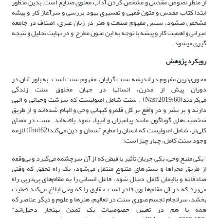
از منظر نصوص مقدس و مشخص کردن آداب معنوی صنایع است. بدین منظور
ابتدا کتاب مقدس و متون فقهی و تفسیری یهود بررسی و سرآغاز کار و پیشه
مشخص می­شود، سپس مفهوم صنعت و هنر در زبان عبری، اصناف در جامعه
عبرانی و اهمیت کار و پیشه با توجه به این متون مطرح و در نهایت تحلیل و نتیجه
گیری می­شود.
رویکرد پژوهش
محوری‌ترین مفهوم در اندیشه سنت گرایان، مفهوم سنت است. به باور آنان در
دوران پیش از مدرن، انسانها در جهان مخلوق سنت زندگی
می‌کردند(Nasr,2019:60) . سنت شامل اصولیست که سرشت وحیانی و الهی
دارند و بر بشر و در واقع بر کل قلمرو کیهانی وحی و الهام شده‌اند و از طریق
شخصیت‌های گوناگون مانند پیامبران و انبیاء نمود یافته‌اند. سنت در معنای
کلی‌تر، شامل اصولیست که انسان را مطیع آسمان و دین می‌کند(Ibid,62) لازمه‌
وجود سنت کامل، چهار چیز است:
"یکی منبع وحی، یکی جریان تأثیر یا فیض که از آن سرچشمه می‌گیرد و بی‌وقفه
از طریق مجراها و بسترهای متنوع منتقل می‌شود، یک راه تحقق که وقتی
صادقانه و باایمان کامل دنبال شود، فاعل انسانی را به مقام‌های پی‌درپی راه
می‌برد که در آن مقام‌ها وی قادر است حقایق را که وحی ابلاغ می‌کند فعلیت
بخشد، سرانجام تجسم صوری سنت در تعالیم، هنرها و علوم و دیگر عناصر که
همه با هم در تعیین خصوصیات یک تمدن بهنجار دخیل‌اند"