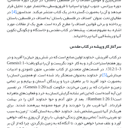
دوره بیزانس، جنوب اروپا و اسپانیا تا قرون‌وسطی به‌اختصار مورد تحلیل قرار
می­دهد و آن را به‌صورت گسترده در یک کتاب منتشر می­کند. مندلسون
[4]
در
مقاله­ای تحت عنوان "اصناف در فلسطین باستان"به اصناف در فلسطین باستان
پرداخته و برخی قوانین اصناف را مطرح کرده است. هیچ یک از مقالات مورد
اشاره، به مفهوم صنعت، پیشه‌ها در کتاب مقدس و خاستگاه و چگونگی تکوین
آنها و ریشة الهی آنها نپرداخته­اند.
سرآغاز کار و پیشه در کتاب مقدس
در کتاب آفرینش، خداوند اولین صانع است که در شش روز جهان را آفرید و در
روز هفتم استراحت کرد و به کار خود نگریست و آن را نیکو یافت(Genesis1:1-
31,2:1-3). در قسمت‌های متعددی از کتاب مقدس، متون تلمودی و ادبیات
میدارشی
[5]
از خداوند به‌عنوان صنعتگر یاد شده است. او همچنین انسان را
به‌صورت خود آفرید تا بر ماهیان دریا و پرندگان آسمان و بهایم و بر تمامی
زمین و حشرات که بر زمین می‌خزند، حکومت کند(Genesis 1:26). در تفسیر
این آیه آمده است که این امر نشانه گرایش انسان به خرد و فعالیت‌های ماهرانه
است(Ramban:1:26:1). بعد از خلق آدم و حوا خداوند آنان را در بهشت
قرارداد. آنها فریب مار را خوردند و از میوه ممنوعه بهره­مند شدند. برای
هریک از آنها تنبیهی مشخص شد. خداوند خطاب به انسان گفت: "زمین به سبب
تو نفرینی باشد! تمامی روزهای زندگی خویش، با رنج از آن روزی به کف خواهی
آورد و علف صحرا خواهی خورد، تا آنگاه که به زمین بازگردی، چرا که از آن بر