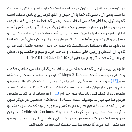
در توصیف بصلئیل در متون یهود آمده است که او علم و دانش و معرفت
داشت، یعنی آن‌دانشی که خدا با آن جهان را خلق کرد. ربی یاناتان معتقد است
که بصلئیل به‌خاطر حکمتش انتخاب شد. زمانی که خدا به موسی گفت خیمه،
تابوت و وسایل را بسازد، موسی نزد بصلئیل رفت و نظم آنها را برعکس گفت،
اما او نظم درست آنها را می‌دانست. موسی گفت شاید تو در سایه خدایی. تو
دقیق می‌دانی که او چه گفته است، تو فرمان خدا را درک کرده‌ای گویی که آنجا
بوده‌ای. به‌علاوه بصلئیل می‌دانست که چطور حروف را به هم متصل کند طوری
که با آن آسمان و زمین خلق شدند. او صاحب خرد و فهم و حکمت بود. همان
چیزهایی که خدا با آن جهان را خلق کرد((BERAKHOT55a:12,13.
علاوه بر این، سلیمان که معبد مقدس را ساخت در کتاب مقدس صاحب حکمت
و دانایی توصیف شده است(1kings 3:12). او برای ساخت معبد از پادشاه
صور
[12]
خواست تا صنعتگری ماهر را نزد او بفرستد که در کار طلا و نقره و
برنج و آهن و ارغوان ماهر و در صنعت نقاشی دانا باشد تا در ساخت معبد
مقدس به او کمک کند. پادشاه صور حورام
[13]
را فرستاد. او در کتاب مقدس
فردی صاحب مهارت توصیف شده است(2chro2: 13). همچنین در دیگر متون
عبرانی آمده است که حورام از همان حکمتی برخوردار بود که بصلئیل داشت و
با آن خیمه مقدس را برپا کرد(Midrash Tanchuma,Vayakhel5:2). بنابراین
هنر و صناعت در کتاب مقدس همواره دارای ریشه ای الهی و وحیانی بوده و
هنرمندان افرادی برگزیده و صاحب حکمت الهی معرفی شده اند.