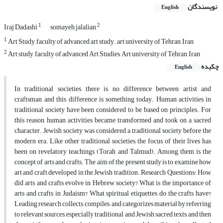
نویسندگان
English
1
2
Iraj Dadashi
somayeh jalalian
1
Art Study, faculty of advanced art study. art university of Tehran, Iran
2
Art study, faculty of advanced Art Studies, Art university of Tehran, Iran
چکیده
English
In traditional societies, there is no difference between artist and
craftsman, and this difference is something today. Human activities in
traditional society have been considered to be based on principles. For
this reason, human activities became transformed and took on a sacred
character. Jewish society was considered a traditional society before the
modern era. Like other traditional societies, the focus of their lives has
been on revelatory teachings (Torah and Talmud). Among them is the
concept of arts and crafts. The aim of the present study is to examine how
art and craft developed in the Jewish tradition. Research Questions: How
did arts and crafts evolve in Hebrew society? What is the importance of
arts and crafts in Judaism? What spiritual etiquettes do the crafts have?
Leading research collects, compiles, and categorizes material by referring
to relevant sources, especially traditional and Jewish sacred texts, and then