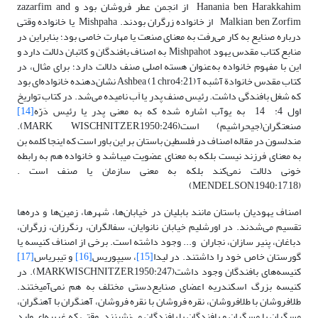
Hanania ben Harakkahim از انجمن عطر فروشان بود و zazarfim and
Malkian ben Zorfim از خانواده زرگران بودند. Mishpaha یا خانواده وقتی
درباره صنایع به کار می‌رفت به معنای صنعت یا مهارت خاصی بود؛ بنابراین در
منابع کتاب مقدس یهود Mishpahot به اصناف بافندگان و کاتبان دلالت دارد و
این با مفهوم خانواده به‌عنوان هسته اصلی صنف دلالت دارد؛ برای مثال، در
کتاب مقدس خانوادة آشبه آ Ashbea (1 chro4:21) نشان‌دهنده خانواده‌ای بود
که شغل بافندگی داشت. رئیس صنف پدر یا اَب نامیده می‌شد. در کتاب تواریخ
اول 4: 14 به یوآب اشاره شده که به معنی پدر یا رئیس دَرّه
[14]
صنعتگران(جیحراشیم) است(MARK WISCHNITZER,1950:246).
مندلسون در مقاله اصناف در فلسطین باستان بر این باور است که اینجا کلمه بن
به معنای فرزند نیست بلکه به معنای عضویت میباشد و خانواده هم به رابطه
خونی دلالت نمی‌کند بلکه به معنی سازمان یا صنف است .
(MENDELSON,1940:17,18)
اصناف یهودیان باستان مانند بابلیان در خیابان‌ها، شهرها، زمین‌ها و دره‌ها
تقسیم می‌شدند. در اورشلیم خیابان نانوایان، سفالگران، رنگرزان، زرگران،
دباغان، پنیر سازان، نجاران و... وجود داشته است. برخی از اصناف کنیسه یا
گورستان خاص خود را داشتند. در لیدا
[15]
، سیپوریس
[16]
و تیبریاس
[17]
کنیسه‌های بافندگان وجود داشت(MARKWISCHNITZER,1950:247). در
کنیسه بزرگ اسکندریه اعضای صنایع‌دستی مختلف به هم نمی‌آمیختند.
طلافروشان با طلافروشان، نقره فروشان با نقره فروشان، آهنگران با آهنگران،
مسگران با مسگران و بافندگان با بافندگان می‌نشینند. وقتی که غربیه‌ای وارد