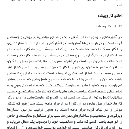
است.
اخلاق کار و پیشه
انتخاب کار و پیشه
در آموزه‌های یهودی انتخاب شغل باید بر مبنای توانایی‌های روحی و جسمانی
فرد باشد. برخی از شغل‌ها آسان است و فشار کمی نیاز دارد مانند مغازه‌داری،
و یا کار سبک با دست‌ها مانند خیاطی، کتابت و مشاغل پیمانکاری، استخدام
سهام‌داران و یا کارگران و سرپرستان. برخی مشاغل نیازمند کار بدنی سخت
است مانند دباغی‌کردن، استخراج آهن یا مس، ذوب فلزات، حمل‌ونقل سنگین،
مسافرت مدام به مکان‌های دور و یا کار شخم‌زدن زمین و ... کسی که از نظر
جسمی ضعیف است اما از نظر فکری نیرومند است نباید به دنبال پیشه‌هایی
باشد که بدن را خسته می‌کنند. بلکه باید به‌سوی شغل‌هایی که به بدن فشار
نمی‌آورند برود که او را قادر به مقاومت می‌کند. کسی که به لحاظ بدنی قوی و به
لحاظ عقلی ضعیف است مناسب پیشه‌هایی است که نیازمند فعالیت‌های جسمی
مطابق با تحمل و توان اوست. هرکسی که در انجام کار اولویت‌هایی دارد بر دیگر
کارها، خدا از قبل علاقه به آن کار را در او قرار داده است. همان‌طور که شکار
موش را در نهاد گربه قرار داده است. به همین ترتیب در بین انسان‌ها
ویژگی‌های شخصیتی و ساختارهای بدن مناسب برای مشاغل و فعالیت‌های خاص
را خواهید یافت. کسی که ذات و شخصیت خود را مجذوب یک شغل می‌یابد و
بدن او برای آن کار مناسب است، او خواهد توانست خواسته‌های آن را انجام