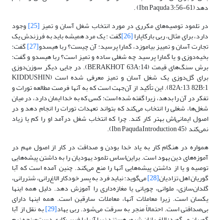
دهد (Ibn Paquda 3:56-61) .
در تلمود توصیه‌های مکرری در مورد انتخاب شغل آسان و تمیز
[25]
وجود
دارد، برای مثال، ربی بارکاپارا
[26]
گفت : یک مرد همیشه باید به فرزندش یک
تجارت آسان و تمییز بیاموزد، گمارا پرسید: آن چیست؟ ربا هیسدو
[27]
گفت:
بخیه‌دوزی و یا گمارا پرسید چه شغلی ساده و تمیز است؟ ربا هیسدو و گفت:
برش سنگ‌های قیمت (BERAKHOT 63A:14). در جایی دیگر سوزن‌دوزی
برای گل‌دوزی یک شغل آسان و تمیز معرفی شده است (KIDDUSHIN
82A:13, 82B:1). این تأکید از آن‌جهت است که به آنها فرصت مطالعه تورات و
تفکر در آن را بدهد، زیرا گفته شده است: کسی که به خدا ایمان دارد، در میان
شغل‌ها، شغلی را انتخاب می‌کند که بتواند تعهدات تورات را انجام دهد و در
اصول ایمانی‌اش بهتر کار کند. چرا که انتخاب شغل درآمد او را کم یا زیاد
نمی‌کند (Ibn Paquda,Introduction 45).
همواره در هنگام کار به یاد خدا بودن و صداقت در کار از اصول مهم در
آموزه‌های دین یهود است. براین‌اساس تلمود یهودیان را به داشتن پیشه‌هایی
توصیه و یا از داشتن پیشه‌هایی آنها را منع می‌کند. چنین آمده است که آبا
گوریان اهل تزادیان
[28]
می‌گوید: نباید فرد به پسر خودکار الاغ‌رانی، شتررانی،
گلدان‌سازی، ملوانی، چوپانی یا مغازه‌داری را آموزش دهد. دلیل همه اینها
یکسان است. زیرا معاملات آنها، معاملات سارقین است. همه اینها دارای
بی‌صداقتی است. احتمالاً منجر به سرقت می‌شود. ربی یهاد
[29]
به نقل از آبا
گوریان می‌گوید: الاغ رانان شرور هستند زیرا آنها با فریب‌کاری دست‌وپنجه نرم