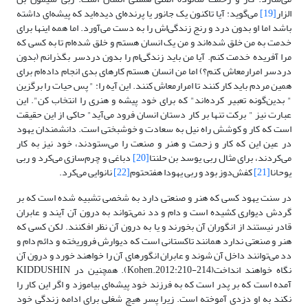
الزار
[19]
می‌گوید: آیا تاکنون یک جانور یا پرنده‌ای دیده‌اید که پیشه‌ای داشته
باشد اما او بدون درد و رنج زندگی‌اش را به دست می‌آورد. اما همه اینها برای
خدمت به من خلق شده‌اند و من یک انسان هستم و خلق شده‌ام تا به کسی که
مرا آفریده خدمت کنم. آیا من باید زندگی‌ام را بدون دردسر بگذرانم (بدون
دردسر امرارمعاش کنم؟) اما من انسان هستم کارهای بدی انجام داده‌ام برای
همین مردم باید کار کنند تا امرارمعاش کنند. این آیه را: " پس حیات را برگزین
" بدین‌گونه تعبیر کرده‌اند" که برای خود پیشه و هنری را انتخاب کن". این
عبارت نیز " برکت تنها بر کار دستان انسان فرود می‌آید" حاکی از این حقیقت
است که کار و کوشش راه نیل به سعادت و خوشبختی است. دانشمندان یهود
در عین این که کار و زحمت و هنر و صنعت را می‌ستودند، خود نیز به کار
می‌کردند، برای مثال ربی یوسد بن حلنتا
[20]
دباغی و چرم‌سازی می‌کرد و ربی
یوحانا
[21]
کفش‌دوز بود و ربی یهودا هفتحتوم
[22]
نانوایی می‌کرد.
در سنت یهود کسی که هنر و صنعتی دارد به شخصی تشبیه شده است که بر
گردش دیواری کشیده است و دام و دد نمی‌تواند به درون آن آیند و عابران
قادر نیستند از انگوران آن بخورند و یا به درون آن نظر افکنند. لکن کسی که
هنر و صنعتی ندارد همانند تاکستانی است که دیوارش فروریخته و دائم دام و
دد می‌توانند داخل آن شوند و عابران انگورهای آن را خواهند خورد و درون آن
نگاه خواهند انداخت(Kohen.2012:210-214). همچنین در KIDDUSHIN
آمده است که بر پدر است که به فرزند خود پیشه‌ای بیاموزد و اگر این کار را
نکند به او دزدی آموخته است. زیرا پسر هیچ شغلی برای ادامه زندگی خود