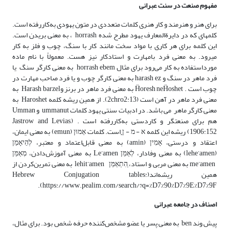
مفهوم صنعت در سنت عبرانی
برای هنر و هنرمند و کار هنری کلمات متعددی در متون یهودی به‌کاررفته است.
کلمه­ای که در دایرةالمعارف یهود مطرح شده horrash ، به معنی بریدن است.
این کلمه برای هر کاری با مواد سخت مانند کار با سنگ، چوب و فلز به کار
می‎رود. به معنی فرد بامهارت و استادکار نیز هست. معمولاً با نام ماده
مورداستفاده به کار می‌رود برای مثال horrash ebem به معنی کارگر سنگ یا
فرد ماهر در سنگ و harash ez به معنی کارگر چوب و یا فرد صاحب مهارت در
چوب است . Ḧoresh neḦoshet به معنی فرد ماهر در برنز وHarash barzel به
معنی فرد ماهر در آهن است (2chro2:13). از همین ریشه کلمه Haroshet به
معنی کارگر ماهر می باشد. در ادبیات سنتی یهود کلمات ummanut و Umman
هم برای صنعتگر و کاردستی به‌کاررفته است . (Jastrow and Levias,
1906:152) ریشه این کلمه א - מ - ן
است. کلمات אֵמוּן (emun) به معنی ایمان،
اعتقاد و درستی، אָמִין (amin) به معنی قابل‌اعتماد و معتبر، לְהֵיאָמֵן
(lehe’amen) به معنی وفادار، לְאַמֵּן Le’amen به معنی آموزش‌دادن، מְאַמֵּן
me’amen به معنی مربی و استاد، ְהִתְאַמֵּן lehit’amen به معنی تمرین‌کردن از
همین ریشه‌اند(Hebrew Conjugation tables:
https://www.pealim.com/search/?q=%D7%90%D7%9E%D7%9F).
اصناف در جامعه عبرانی
پیش وند ben به معنی پسر یا عضو مشخص‌کننده حرفه شخص بود. برای مثال،