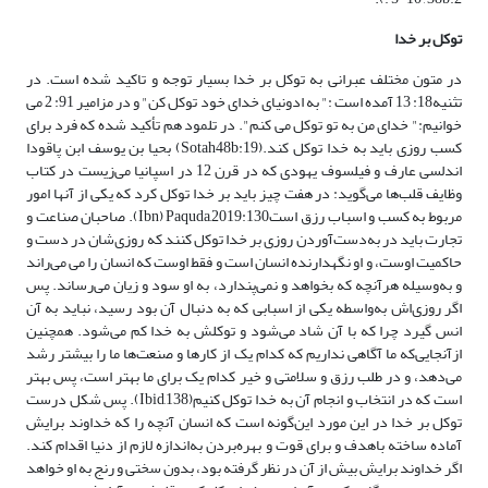
توکل بر خدا
در متون مختلف عبرانی به توکل بر خدا بسیار توجه و تاکید شده است. در
تثنیه18: 13 آمده است :" به ادونیای خدای خود توکل کن" و در مزامیر 91: 2 می
خوانیم:" خدای من به تو توکل می کنم". در تلمود هم تأکید شده که فرد برای
کسب روزی باید به خدا توکل کند.(Sotah48b:19) بحیا بن یوسف ابن پاقودا
اندلسی عارف و فیلسوف یهودی که در قرن 12 در اسپانیا می‌زیست در کتاب
وظایف قلب‌ها می‌گوید: در هفت چیز باید بر خدا توکل کرد که یکی از آنها امور
مربوط به کسب و اسباب رزق استIbn) Paquda,2019:130). صاحبان صناعت و
تجارت باید در به‌دست‌آوردن روزی بر خدا توکل کنند که روزی‌شان در دست و
حاکمیت اوست، و او نگهدارنده انسان است و فقط اوست که انسان را می می‌راند
و به‌وسیله هرآنچه که بخواهد و نمی‌پندارد، به او سود و زیان می‌رساند. پس
اگر روزی‌اش به‌واسطه یکی از اسبابی که به دنبال آن بود رسید، نباید به آن
انس گیرد چرا که با آن شاد می‌شود و توکلش به خدا کم می‌شود. همچنین
ازآنجایی‌که ما آگاهی نداریم که کدام یک از کارها و صنعت‌ها ما را بیشتر رشد
می‌دهد، و در طلب رزق و سلامتی و خیر کدام یک برای ما بهتر است، پس بهتر
است که در انتخاب و انجام آن به خدا توکل کنیم(Ibid,138). پس شکل درست
توکل بر خدا در این مورد این‌گونه است که انسان آنچه را که خداوند برایش
آماده ساخته باهدف و برای قوت و بهره‌بردن به‌اندازه لازم از دنیا اقدام کند.
اگر خداوند برایش بیش از آن در نظر گرفته بود، بدون سختی و رنج به او خواهد