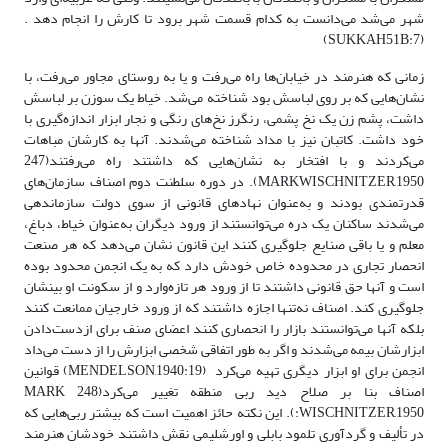
شهر می‌شد می‌دانست به کدام قسمت شهر برود تا کارش را انجام دهد .
(SUKKAH51B:7)
زمانی که هنرمند در خیابان‌ها راه می‌رفت و یا به روستای مجاور می‌رفت، با
نشان‌هایی که بر روی لباسش بود شناخته می‌شد. خیاط یک سوزن بر لباسش
داشت، پشم زن یک نخ پشمی، رنگرز نخ‌های رنگی و نجار ابزار اندازه‌گیری با
خود داشت. کاتبان نیز با مداد شناخته می‌شدند. آنها به کارشان مباهات
می‌کردند و با افتخار به نشان‌هایی که داشتند راه می‌رفتند(247
MARKWISCHNITZER,1950). در دوره سلطنت دوم اصناف سازمان‌های
قدرتمندی بودند و به‌عنوان نهادهای قانونی از سوی دولت سازماندهی
می‌شدند ساکنان یک دره می‌توانستند از ورود دیگران به‌عنوان خیاط، دباغ،
معلم و یا باقی صنایع جلوگیری کنند این قانون نشان می‌دهد که هر صنعت
انحصار تجاری در محدوده خاص خودش دارد که به یک انجمن محدود بوده
است و آنها حق قانونی داشتند تا از ورود هر تازه‌وارد و از سکونت او بینشان
جلوگیری کند. اصناف نه‌تنها اجازه داشتند که از ورود خارجیان ممانعت کنند
بلکه آنها می‌توانستند بازار را انحصاری کنند اعضای صنف برای ازدست‌دادن
ابزارشان بیمه می‌شدند و اگر به طور اتفاقی شخصی ابزارش را از دست می‌داد
انجمن برای او ابزار دیگری تهیه می‌کرد (MENDELSON,1940:19) قوانین
اصناف بنا بر صلاح دید ربی منطقه تغییر می‌کرد(248 MARK
WISCHNITZER,1950:). این نکته حائز اهمیت است که بیشتر ربی‌هایی که
در تألیف و گردآوری تلمود بابلی و اورشلیمی نقش داشتند خودشان هنرمند