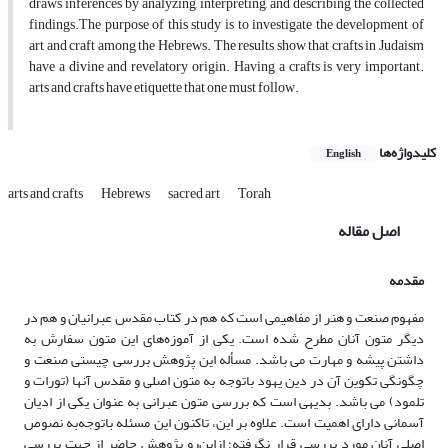
draws inferences by analyzing, interpreting, and describing the collected
findings.The purpose of this study is to investigate the development of
art and craft among the Hebrews. The results show that crafts in Judaism
have a divine and revelatory origin. Having a crafts is very important.
arts and crafts have etiquette that one must follow.
کلیدواژه‌ها
English
arts and crafts
Hebrews
sacred art
Torah
اصل مقاله
مقدمه
مفهوم صنعت و هنر از مفاهیمی است که هم در کتاب مقدس عبرانیان و هم در
دیگر متون آنان مطرح شده است. یکی از آموزه‌های این متون سفارش به
داشتن پیشه و مهارت می باشد. مسأله این پژوهش بررسی چیستی صنعت و
چگونگی تکوین آن در دین یهود باتوجه ‌به متون اصلی و مقدس آنها (تورات و
تلمود) می باشد. بدیهی است که بررسی متون عبرانی به عنوان یکی از ادیان
آسمانی دارای اهمیت است. علاوه بر این، تاکنون این مسئله باتوجه‌به نصوص
اصلی آنان مورد بررسی قرار نگرفته؛ ازاین‌رو پژوهش حاضر از جهت بررسی