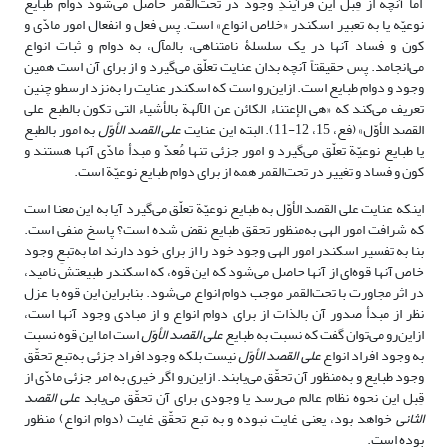
اما آنچه از قِبل این فرآیندِ وجود در تحت‌القمر حاصل می‌شود دوام طبایع
نوعیّه یا به تعبیر اسکندر «خلاص انواع» است. پس فعل و انفعال امور مادّی و
کون و فساد آنها در یک سلسلۀ نامتناهی، بالمآل، به دوام و ثبات انواع
می‌انجامد. پس حقیقتاً آنچه بدان عنایت تعلّق می‌گیرد و از برای آن است همین
وجود و دوام طبایع است. ازاین‌رو است که اسکندر عنایت را به‌نزد ارسطو چنین
تعریف می‌کند که «هی الإعتناء الکائن عن الآلهة بالأشیاء التی تکون بالطبع علی
القصد الأوّل» (فع، 15، 12-11). البته این عنایت
علی ‌القصد الأوّل
به امور بالطبع
یا طبایع نوعیّة تعلّق می‌گیرد و امور جزئی تنها مُعدّ و مبدأ مادّی آنها هستند و
کون و فساد و تغییر در تحت‌القمر همه از برای دوام طبایع نوعیّة است.
اینکه عنایت علی‌ القصد الأوّل به طبایع نوعیّة تعلّق می‌گیرد آیا به این معنا است
که شرافت امور الهی به‌منظور تحقق طبایع نقض شده است؟ پاسخ منفی است.
بنا به تفسیر اسکندر امور الهی وجود خود را از برای خود دارند اما به‌تبعِ وجود
خاص آنها قوه‌ای از آنها حاصل می‌شود که این قوه، که اسکندر طبیعتش نامید،
در اثر مجاورت با تحت‌القمر موجب دوام انواع می‌شود. بنابراین این قوه با عزل
نظر از مبدأ صدور آن بالذات از برای دوام انواع و از مبادی وجود آنها است،
ازاین‌رو می‌توان گفت که نسبت به طبایع
علی القصد الأوّل
است اما این قوه نسبت
به وجود افراد انواع
علی القصد الأوّل
نیست بلکه وجود افراد جزئی به‌تبع تحقّق
وجود طبایع و به‌منظور آن تحقّق می‌یابند. ازاین‌رو اگر خیری به امر جزئی مادّی از
قِبل این نحوه نظام عالم می‌رسد یا وجودی برای آن تحقّق می‌یابد
علی ‌القصد
‌الثانی
خواهد بود، یعنی غایت نبوده و به تبع تحقّق غایت (دوام انواع) منظور
بوده است.