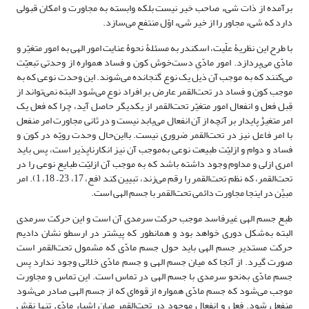
برآمده از ذات شیء صاحب خیر نیست بلکه وابسته به مجاورت و امکان قبولی
دارد که شیء مجاور را از خیر شیء اوّل منتفع می‌سازد.
با طرح این نظریۀ علّیت، اسکندر به مسئلۀ نحوۀ عنایت امور الهی به امور متغیّر و
مادّی می‌پردازد. امور مادّیِ دست‌خوش کون و فساد همواره از وحدتی تبعیّت
می‌کنند که به موجب آن ذیل یک نوع گنجانده می‌شوند. این وحدت نوعی که به
موجب کون و فساد در تحت‌القمر عارض بر افراد نوع می‌شود البته نمی‌تواند از
قِبل فعل و انفعال امور متغیّر تحت‌القمر از یکدیگر حاصل آید، چرا که فعل یک
امر متغیرْ پایدار بر آنچه از آن انفعال می‌یابد نیست و در ثانی مجاورت امر منفعل
با امر فاعل نیز در تحت‌القمر ضروری نیست. بااین‌حال وحدت رویّه در کون و
فساد و دوام و ازلیّت طبیعت نوعی به‌موجب آن نیز انکارناپذیر است، پس باید
امری ازلی و مداوم وجود داشته باشد که به موجب آن ازلیّت طبایع نوعی را در
تحت‌القمر، که نظم تحت‌القمر را رقم می‌زند، تبیین کند (فع، 17، 23 – 18، 1). امر
مبیِّن در اینجا مجاورت دائمی تحت‌القمر با جسم الهی است.
طبع جسم الهی غیرفاسد موجب حرکت سرمدی آن است و این حرکت سرمدی
البته به‌شکل دوری خواهد بود و همانطور که پیشتر در ارسطو نشان دادیم
حرکت مستدیر جسم الهی باید حول جسم مادّی که مشمول تحت‌القمر است
صورت گیرد. از آنجا که میان جسم الهی و جسم مادّی خلائی وجود ندارد پس
جسم مادّی به‌نحو سرمدی با جسم الهی در تماس است. این تماس و مجاورت
موجب می‌شود که جسم مادّی همواره از قوه‌ای که از جسم الهی صادر می‌شود
منفعل شود. فعل و انفعال موجود در تحت‌القمر میان اشیاء مادّی تنها نقش