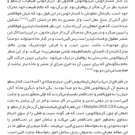
در کنار کسنارخوسْ کریتولائوس همچون او، دربازخوانی طبیعیات ارسطو و
تجدید نظر در آن، متأثر از رواقیان بود. او برآن بود که عالم طبیعت خود محرّکِ
خود است. بااین‎حال تفاوتش با کسنارخوس در این قول بود که جهان فوق‎القمر
[xxi]
جای آتش از سنخ عقل است و از عنصری به نام درخشان (آیْنِر)
تشکیل
شده است، که هیچ انفعالی در آن راه ندارد. این نظر هم فسادناپذیری فوق‎القمر
را تبیین می‎کرد و درعین‌حال عدم تأثر آن را از جهان مادون. در این راستا اگر این
عنصر معقول و فسادناپذیر است پس الهی است و در کنار مادّه می‎تواند دو مبدأ
برای موجودات باشد، بدین جهت، و با فرض خودتحریک بودن عالم،
محرّک‌لایتحرّک لامبدای مابعدالطبیعه نقشی موضعی پیدا می‌کند، و از این منظر
کریتولائوس به‌درستی به رواقیان نزدیک می‌شود. بنابراین تبیین حرکت کلّی
عالم به‌گونه‌ای که برای تبیین آن به امری مبرّای از عنصر و مادّه نیاز نباشد از
[xxii]
اهمّ مساعی این دو بود
.
در فقره‌ای از
درباب ایمان
اِپیفانیوس (قرن چهارم میلادی) آمده است که ارسطو
و به‌تبع آن کریتولائوس قائل به دو مبدأ بودند؛ یکی خدا و دیگری مادّه؛ آنان
جهان را به فوق‌القمر و تحت‌القمر تقسیم می‌کردند که اوّلی متعلَّق تدبیر و عنایت
الهی است و در دومی تدبیر و عنایتی در کار نیست و امر در آن بیشتر به بخت
می‌ماند(Sharples 2010, 22O). این فقره گویای فهم متداول آن زمان از ارسطو، و
تابعان او چون کریتولائوس، است که هر گونه نسبت و فعلی را از سوی اجرام
سماوی به‌منظور امور تحت‌القمر نفی می‌کند و سامان امور در تحت‌القمر را
خود‌به‌خودی، و نه به‌واسطۀ تدبیری الهی، می‌فهمد. نکتۀ مهم برای منظور ما در
این مقاله معرفی بخت به‌عنوان بدیل سامان امور به‌واسطۀ عنایت الهی است؛