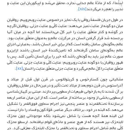
(پِنِئُما)، که از مادّۀ عالم جدایی ندارد، محقق می‌شد و اپیکوریان این عنایت و
تدبیر را هم رد می‌کردند
[xix]
.
در طول جریان فلسفۀ رواقی با یک تمایز درخصوص عنایت روبه‌روییم. رواقیان
میان دو گونه از عنایت تمیز می‌دهند؛ عنایت کلّی و عنایت جزئی. رواقیان اگرچه
در گوشه و کنار متعلّق عنایت را خیر کلّ می‌دانستند اما آنچه در میان آنها
برجسته شد قرار گرفتن انسان در مرکزیّت عالم و به‌عنوان متعلّق عنایت بود.
عالم به‌گونه‌ای سامان یافته است که
از برای
خیر انسان باشد، به‌عبارتی اجزای
عالم به‌گونه‌ای سامان گرفته‌اند که تامین‌کنندۀ خیر انسان باشند ازاین‌رو
صورت عالم نیز باید به گونه‌ای باشد که خیر را برای انسان تأمین کند. پس با
ظهور رواقیان با دو گونه عنایت روبروییم؛ عنایت کلّی و عنایت جزئی. عنایت کلّی
متعلّق عنایت را کلّ عالم می‌گیرد و عنایت جزئی متعلّق عنایت را انسان
[xx]
.
مشائیانی چون کسنارخوس و کریتولائوس در قرن اول قبل از میلاد و
آدراستوس در قرن دوم بعد از میلاد تحت تأثیر و درعین‌حال در مقابل رواقیان،
بر آن شدند تا به بازخوانی طبیعیات ارسطویی بپردازند. مبتنی بر کیهان‌شناسی
ارسطویی بخشی از وجود برساخته از عناصر است، که از این میان عناصر اربعه
برسازندۀ تحت‌القمرند و عنصر پنجمی نیز اجرام سماوی فوق‌القمر را تشکیل
می‌دهد، که البته در خود، برخلاف دیگر عناصر، قوّۀ کون و فساد را دارا نیست.
این البته همۀ آنچه هست را شامل نمی‌شود بلکه موجوداتی چون محرّک
لایتحرّک نیز هستند که از هیچ عنصر و مادّه‌ای قوام نیافته‌اند. ارسطو محرّک
کلّی عالم شامل اجرام سماوی و تحت‌القمر را محرّک لایتحرّک معرّفی کرد. در