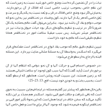
نبات را در آن تضمین کرده است وضع خاص خورشید نسبت به زمین است که
این نظم خاص به‌موجب ترتیب خاصی است که افلاک از آن برخوردارند.
به‌عبارتی اگر نبود وضع خاص افلاک در قرب و بُعد نسبت به یکدیگر و سرعت و
بُطئ خاصی که هر یک از آنها دارند، کون و فساد در تحت‌القمر نیز به این نحو که
موجب دوام و بقاء آن باشد نیز نبود. بنابراین می‌توان گفت عالم به‌مثابه یک کلّ
ضرورتاً اگر در ترتیب و تنظیم به‌گونه‌ای دیگر بود حیات حیوان و نبات نیز در
تحت‌القمر میسّر نمی‌شد. پس سبب مبقیۀ سلامت امور در تحت‌القمر همانا
تنظیم دقیقی است که عالم به خود دارا است.
تبیین تنظیم دقیق عالم که موجب بقاء انواع در تحت‌القمر است مقدّمه‌ای قرار
می‌گیرد که اسکندر به واسطۀ آن به مسئلۀ مشائی عنایت بپردازد. این مسئله
البته با ارجاع به ارسطو طرح می‌شود:
«در خصوص اجسام الهی و حرکت آنها و آن نحو دوامی که انتظام آنها از آن
برخوردار است [باید گفت] که آنها سبب کون (وجود) و سلامت اشیائی هستند
که بر زمین هستند، این سببیت البته روشن است، همانطور که ارسطو گفته
است، به‌سبب بخت و به خودی خود نیست» (فع، 13، 23-25)
بااین‌حال همانطور که پیشتر نیز گفتیم مسئله در اینجا فهم این سببیت به نحوی
است که نافی شرافت و جلالت امور الهی نشود. اسکندر هم مجدّد بر این نکته
تأکید می‌کند که سخن خلاف در اینجا همان است که این نحوۀ تأثیر امور الهی بر
تحت‌القمر اینگونه فهمیده شود که «وجود آنها
از برای
ما است و فعل خاص آنها