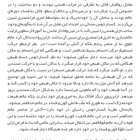
مقابل رواقیان قائل به تفارقی در مراتب هستی نبودند و دو ساحتیّت را در
خصوص آن رد می‎کردند، و درعین‌حال، برخلاف ارسطو، قائل به فساد دوره‌ای
عالم بودند و سامان آن را خودتحریک و نه به‌واسطۀ امری فراعنصری تبیین
می‌کردند. کسنارخوس مشائی در امتداد این تقابل بر آن شد تا به‌گونه‌ای وجود
ساحت ازلی هستی را تبیین کند تا درعین وفادار ماندن به آموزۀ ارسطویی ازلیّت
عالم نیازی به امری فراعنصری برای تبیین آن نباشد؛ ازاین‌رو استدلال کرد عالم
علوی نه از عنصر پنجم بلکه از آتش برآمده است—در نظر ارسطو حرکت
مستقیمْ حرکتِ اجسام بسیط تحت‎القمر است، و هنگامی که این اجسام به مکان
طبیعی خود می‎رسند دچار سکون می‎شوند؛ به نظر کسنارخوس جسم طبیعی
هنگامی که در مکان طبیعی خود قرار می‎گیرد یا ساکن است و یا حرکت مستدیر
دارد، او تأکید می‎کرد که باید حرکت طبیعی جسم را در نسبت با مکان طبیعی‌اش
که در آن طبیعتش به تمامه محقق می‎شود فهمید؛ با این تمهید وی توضیح
می‎دهد که آتش میل به بالا دارد و بالا می‎رود تا مکان طبیعی خود را کسب کند و
در آنجا طبیعت خود را که ماهیتی غیرایستا دارد به شکل حرکت مستدیر بروز
می‎دهد. ازاین‌روی دیگر افلاک نیاز به امری ورای خود ندارند بلکه عالم طبیعت
خودمحرّک است، به طوری که علّت فاعلی کون و فساد در عالم تحت‎القمر می‎شود.
بااین‎حال نظریۀ کسنارخوس رخنه‎ای در خود دارد—آتش از عناصر عالم
تحت‎القمر است و در این عالم قابلیت کون و فساد را در خود داشته است و این
قوه با آن به عالم فوق‎القمر نیز انتقال می‎یابد، بنابراین عالمی که بنا به فرض ازلی
است قوّۀ کون و فساد را در خود دارد هر چند هیچگاه دچار فساد نشود.