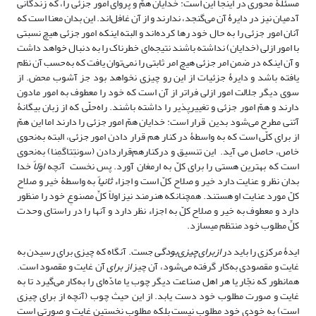
مسئلۀ محوری در اینجا این است: خدایان همّ و پروای امور جزئی را، که زندگانی
آدمیان نیز در دایرۀ آن می‌گنجد، ندارند و از آن غافل‌اند. این بدان معنا است که
آنان امور جزئی را به حال خود رها کرده‌اند و البته اینکه امور جزئی هیچ نسبتی
با امور ازلی (خدایان) نداشته باشند نتیجه‌ای خطرناک را به دنبال خواهد داشت
و آن اینکه در ضمن امر جزئی هیچ امر ثابتی را نمی‌توان یافت که به‌حسب آن نظم
یافته باشد و دایرۀ جزئیات از این رو چیزی نخواهد بود جز آشوب محض. از
سوی دیگر جلالت امور ازلی فراتر از آن است که خود را معطوف به امور مادون
دارند و همّ امور جزئی و تغییرپذیر را داشته باشند. راه‌حلّی که از زبان بیگانۀ
آتنی مطرح می‌شود بدین قرار است: خدایان همّ امور جزئی را دارند اما این همّ
از برای کلّی است که به واسطۀ در کنار هم قرار دادن امور جزئی، البته به‌نحوی
خاص، حاصل می آید. این تنسیق و درکنارهم‌قراردادن (سونتِتاگمِنا) به‌نحوی
است که بهترین هستی را برای کلّ به ارمغان آورد. پس نخست آنچه
اوّلاً
خدا
بدان نظر و عنایت دارد خیر و صلاح کلّ است و اجزاء
ثانیاً
به واسطۀ خیر و صلاح
کلّ مورد عنایت او هستند. همچنانکه هنر‎مند نیز اولاً کلِّ مصنوعِ خود را منظور
دارد و معطوف به خیر و صلاح کلّ به اجزاء نظر دارد و آنها را در راستای وحدت
کلِّ مطلوب خود منتظم می‎سازد.
ایدۀ مرکزی را باید در
ازبرای‌چیزی‌بودگی
جست. آنگاه که چیزی برای رسیدن به
غایت و مقصودی به‌کار گرفته می‌شود، آن چیز
از برای
آن غایت و مقصود است.
همانطور که نجّار یا هر اهل صناعت دیگر چوب یا مادّه‌ای را به‌کار می‌گیرد تا به
غایت و صورت مطلوب خود دست یابد. از این حیث چوب (آنچه از برای چیزی
است) به خودی خود مطلوب نیست بلکه مطلوب نخستین غایت و صورتی است