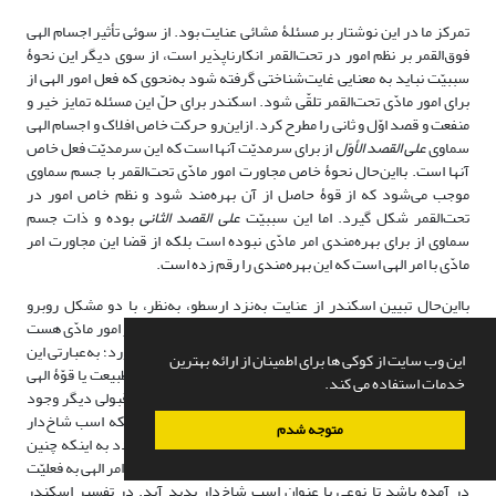
تمرکز ما در این نوشتار بر مسئلۀ مشائی عنایت بود. از سوئی تأثیر اجسام الهی
فوق‌القمر بر نظم امور در تحت‌القمر انکارناپذیر است، از سوی دیگر این نحوۀ
سببیّت نباید به‌ معنایی غایت‌شناختی گرفته شود به‌نحوی که فعل امور الهی از
برای امور مادّی تحت‌القمر تلقّی شود. اسکندر برای حلّ این مسئله تمایز خیر و
منفعت و قصد اوّل و ثانی را مطرح کرد. ازاین‌رو حرکت خاص افلاک و اجسام الهی
سماوی
علی ‌القصد الأوّل
از برای سرمدیّت آنها است که این سرمدیّت فعل خاص
آنها است. بااین‌حال نحوۀ خاص مجاورت امور مادّی تحت‌القمر با جسم سماوی
موجب می‌شود که از قوۀ حاصل از آن بهره‌مند شود و نظم خاص امور در
تحت‌القمر شکل گیرد. اما این سببیّت
علی ‌القصد ‌الثانی
بوده و ذات جسم
سماوی از برای بهره‌مندی امر مادّی نبوده است بلکه از قضا این مجاورت امر
مادّی با امر الهی است که این بهره‌مندی را رقم زده است.
بااین‌حال تبیین اسکندر از عنایت به‌نزد ارسطو، به‌نظر، با دو مشکل روبرو
است. نخست آنکه امکان خاصی که برای بهره‌مندی و قبول در امور مادّی هست
موجب نظم خاص امور در تحت‌القمر شده و انواع را پدید می‌آورد؛ به‌عبارتی این
این وب سایت از کوکی ها برای اطمینان از ارائه بهترین
هیولای خاص است که موجب قبول این صور نوعیۀ خاص از طبیعت یا قوّۀ الهی
خدمات استفاده می کند.
صادره از امور الهی شده است، و اگر هیولای دیگری با امکان قبولی دیگر وجود
می‌داشت صور نوعیّۀ دیگری نیز پدید می‌آمد. برای مثال اینکه اسب شاخ‌دار
متوجه شدم
در طبیعت پدید نیامده است بنا به تحلیل اسکندر باز می‌گردد به اینکه چنین
قوه‌ای در مادّۀ تحت‌القمر نبوده است که در اثر مجاورت با قوّۀ امر الهی به فعلیّت
در آمده باشد تا نوعی با عنوان اسب شاخ‌دار پدید آید. در تفسیر اسکندر