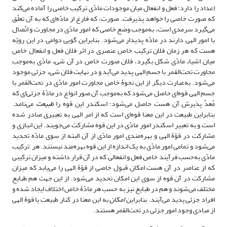
اِعداد را دارد؛ فعل و انفعال میان موجودات مادّی ترکیب خاصی را آماده می‌کند
که صورت خاصی را خواهد پذیرفت. صورت، که فارغ از مادّه‌ای که به آن تعلّق
می‌گیرد سرمدی است، به‌موجب وضع خاصی که امور مادّی در مجاورت و اتّصال
با امور الهی دارند در مادّه پدیدار می‌شود. بنابراین گویی دوامی در این رویّه
هست که هر زمان فلان ترکیب خاص عنصری در اثر فلان فعل و انفعال خاص
میان اشیاء مادّی شکل بگیرد، فلان صورت خاص در آن شیء مادّی به‌موجب
مجاورت تحت‌القمر با جسم الهی پدید می‌آید و در نهایت فلان شیء جزئی موجود
می‌شود. به‌عبارت دیگر از این نحوۀ خاص مجاورت امور مادّی در تحت‌القمر با
جسم الهی قوه‌ای حاصل می‌شود که به‌موجب آن صور انواع در مادّۀ جزئی‌ای که
مُعدِّ پذیرش آن هست حاصل می‌شود؛ اسکندر این قوه را
طبیعت
می‌نامد.
بنابراین طبیعت در این معنا قوه‌ای است که از امر الهی به تعبیری صادر شده
است و به تعبیر اسکندر امور مادّی در این قوه مشارکت می‌جویند. این انبازی و
مشارکت در قوّۀ الهی و بهره‌مندی امور مادّی از آن البته از سوی مادّه تحدید
می‌شود و تمامی امور مادّی به یک اندازه از این قوه بهره‌مند نیستند. هر ترکیب
مادّی به‌حسب فرآیند خاص فعل و انفعالی که در آن قرار داشته و میزان ترکیبی
که از عناصر در آن هست امکانِ قبول خاصی از قوّۀ الهی را می‌یابد که میزان
مشارکت در آن قوه از سوی این امکان تحدید می‌شود. از این جهت هم طبایع
مختلف می‌شوند و هم در طبایع نیز به حسب هر مادّۀ خاص اختلاف ایجاد شده و
افراد جزئی پدید می‌آیند. بنابراین
امکان
به این معنا در کنار طبیعت یا قوۀ الهی
از مبادی وجود امور جزئی در تحت‌القمر هستند.