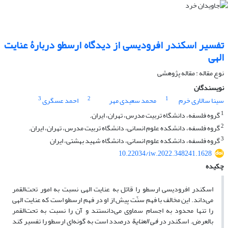
تفسیر اسکندر افرودیسی از دیدگاه ارسطو دربارۀ عنایت
الهی
نوع مقاله : مقاله پژوهشی
نویسندگان
3
2
1
سینا سالاری خرم
محمد سعیدی مهر
احمد عسگری
1
گروه فلسفه، دانشگاه تربیت مدرس، تهران، ایران.
2
گروه فلسفه، دانشکده علوم انسانی، دانشگاه تربیت مدرس، تهران، ایران.
3
گروه فلسفه، دانشکده علوم انسانی، دانشگاه شهید بهشتی، ایران
10.22034/iw.2022.348241.1628
چکیده
اسکندر افرودیسی ارسطو را قائل به عنایت الهی نسبت به امور تحت‌القمر
می‌داند. این مخالف با فهم سنّت پیش از او در فهم ارسطو است که عنایت الهی
را تنها محدود به اجسام سماوی می‌دانستند و آن را نسبت به تحت‌القمر
بالعرض. اسکندر در
فی العنایة
درصدد است به گونه‌ای ارسطو را تفسیر کند