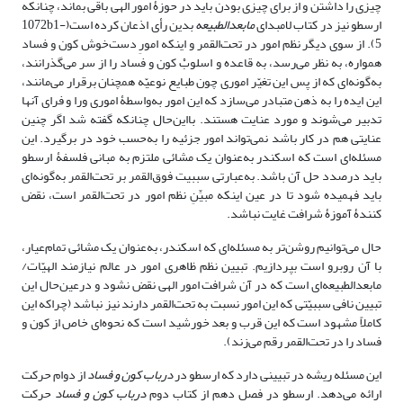
چیزی را داشتن و از برای چیزی بودن باید در حوزۀ امور الهی باقی بماند، چنانکه
ارسطو نیز در کتاب لامبدای
مابعدالطبیعه
بدین رأی اذعان کرده است(1072b1-
5). از سوی دیگر نظم امور در تحت‌القمر و اینکه امورِ دست‌خوش کون و فساد
همواره، به ‌نظر می‌رسد، به ‌قاعده و اسلوبْ کون و فساد را از سر می‌گذرانند،
به‌گونه‌ای که از پس این تغیّر اموری چون طبایع نوعیّه همچنان برقرار می‌مانند،
این ایده را به ذهن متبادر می‌سازد که این امور به‌واسطۀ اموری ورا و فرای آنها
تدبیر می‌شوند و مورد عنایت هستند. بااین‌حال چنانکه گفته شد اگر چنین
عنایتی هم در کار باشد نمی‌تواند امور جزئیه را به‌حسب خود در برگیرد. این
مسئله‌ای است که اسکندر به‌عنوان یک مشائی ملتزم به مبانی فلسفۀ ارسطو
باید درصدد حل آن باشد. به‌عبارتی سببیت فوق‌القمر بر تحت‌القمر به‌گونه‌ای
باید فهمیده شود تا در عین اینکه مبیِّنِ نظم امور در تحت‌القمر است، نقض
‌کنندۀ آموزۀ شرافت غایت نباشد.
حال می‌توانیم روشن‌تر به مسئله‌ای که اسکندر، به‌عنوان یک مشائی تمام‌عیار،
با آن روبرو است بپردازیم. تبیین نظم ظاهری امور در عالم نیازمند الهیّات/
مابعدالطبیعه‌ای است که در آن شرافت امور الهی نقض نشود و درعین‌حال این
تبیین نافی سببیّتی که این امور نسبت به تحت‌القمر دارند نیز نباشد (چراکه این
کاملاً مشهود است که این قرب و بعد خورشید است که نحوه‌ای خاص از کون و
فساد را در تحت‌القمر رقم می‌زند).
این مسئله ریشه در تبیینی دارد که ارسطو در
درباب کون و فساد
از دوام حرکت
ارائه می‌دهد. ارسطو در فصل دهم از کتاب دوم
درباب کون و فساد
حرکت