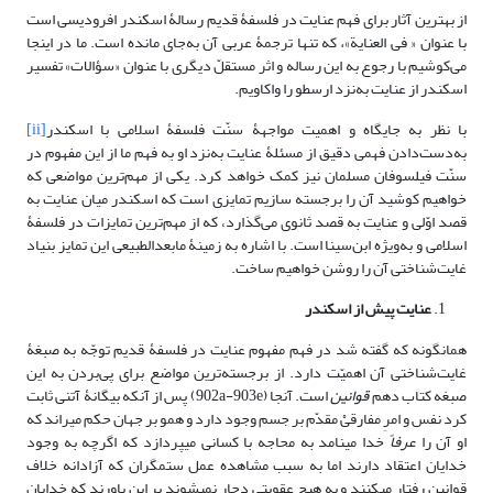
از بهترین آثار برای فهم عنایت در فلسفۀ قدیم رسالۀ اسکندر افرودیسی است
با عنوان «
فی العنایة»
،
که تنها ترجمۀ عربی آن به‌جای مانده است. ما در اینجا
می‌کوشیم با رجوع به این رساله و اثر مستقلّ دیگری با عنوان «سؤالات» تفسیر
اسکندر از عنایت به‌نزد ارسطو را واکاویم.
با نظر به جایگاه و اهمیت مواجهۀ سنّت فلسفۀ اسلامی با اسکندر
[ii]
به‌دست‌دادن فهمی دقیق از مسئلۀ عنایت به‌نزد او به فهم ما از این مفهوم در
سنّت فیلسوفان مسلمان نیز کمک خواهد کرد. یکی از مهم‌ترین مواضعی که
خواهیم کوشید آن را برجسته سازیم تمایزی است که اسکندر میان عنایت به
قصد اوّلی و عنایت به قصد ثانوی می‌گذارد، که از مهم‌ترین تمایزات در فلسفۀ
اسلامی و به‌ویژه ابن‌سینا است. با اشاره به زمینۀ مابعدالطبیعی این تمایز بنیاد
غایت‌شناختی آن را روشن خواهیم ساخت.
عنایت پیش از اسکندر
همانگونه که گفته شد در فهم مفهوم عنایت در فلسفۀ قدیم توجّه به صبغۀ
غایت‌شناختی آن اهمیّت دارد. از برجسته‌ترین مواضع برای پی‌بردن به این
صبغه کتاب دهم
قوانین
است. آنجا (902a-903e) پس از آنکه بیگانۀ آتنی ثابت
کرد نفس و امرِ مفارقیْ مقدّم بر جسم وجود دارد و همو بر جهان حکم می‎راند که
او آن را
عرفاً
خدا می‎نامد به محاجه با کسانی می‎پردازد که اگرچه به وجود
خدایان اعتقاد دارند اما به سبب مشاهده عمل ستمگران که آزادانه خلاف
قوانین رفتار می‎کنند و به هیچ عقوبتی دچار نمی‎شوند بر این باورند که خدایان