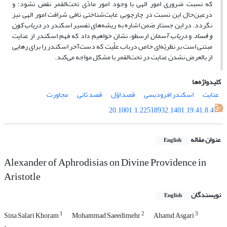
که نسبت ضروری امور الهی با وجود امور مادّی تحت‌القمر نقض نشود؛ و
درعین‌حال این نسبت در چارچوبی غایت‌شناختی نافی شرافت امور الهی نیز
نگردد. در این جستار ضمن اشاره به ریشه‌های تفسیر اسکندر در
درباب
کون
و فساد
و
درباب آسمان
ارسطو، نشان خواهیم داد که فهم اسکندر از عنایت
مبتنی است بر نظریّه‌ای خاص درباب علّیت که دست‌آخر اسکندر را برای رهایی
از بالعرض نشدن عنایت در تحت‌القمر با مشکل مواجه می‌کند.
کلیدواژه‌ها
عنایت
اسکندر افرودیسی
قصد اوّل
قصد ثانی
مجاورت
20.1001.1.22518932.1401.19.41.8.4
عنوان مقاله
English
Alexander of Aphrodisias on Divine Providence in
Aristotle
نویسندگان
English
1
2
3
Sina Salari Khoram
Mohammad Saeedimehr
Ahamd Asgari