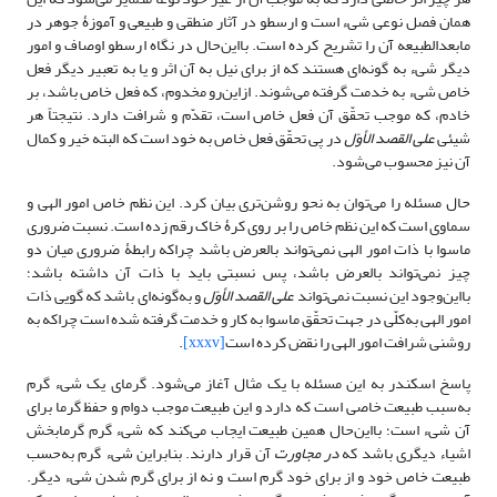
همان فصل نوعی شیء است و ارسطو در آثار منطقی و طبیعی و آموزۀ جوهر در
مابعدالطبیعه آن را تشریح کرده است. بااین‌حال در نگاه ارسطو اوصاف و امور
دیگر شیء به گونه‌ای هستند که از برای نیل به آن اثر و یا به تعبیر دیگر فعل
خاص شیء به خدمت گرفته می‌شوند. ازاین‌رو مخدوم، که فعل خاص باشد، بر
خادم، که موجب تحقّق آن فعل خاص است، تقدّم و شرافت دارد. نتیجتاً هر
شیئی
علی ‌القصد الأوّل
در پی تحقّق فعل خاص به خود است که البته خیر و کمال
آن نیز محسوب می‌شود.
حال مسئله را می‌توان به‌ نحو روشن‌تری بیان کرد. این نظم خاص امور الهی و
سماوی است که این نظم خاص را بر روی کرۀ خاک رقم زده است. نسبت ضروری
ماسوا با ذات امور الهی نمی‌تواند بالعرض باشد چراکه رابطۀ ضروری میان دو
چیز نمی‌تواند بالعرض باشد، پس نسبتی باید با ذات آن داشته باشد؛
با‌این‌وجود این نسبت نمی‌تواند
علی القصد الأوّل
و به‌گونه‌ای باشد که گویی ذات
امور الهی به‌کلّی در جهت تحقّق ماسوا به کار و خدمت گرفته شده است چراکه به
روشنی شرافت امور الهی را نقض کرده است
[xxxv]
.
پاسخ اسکندر به این مسئله با یک مثال آغاز می‌شود. گرمای یک شیء گرم
به‌سبب طبیعت خاصی است که دارد و این طبیعت موجب دوام و حفظ گرما برای
آن شیء است؛ بااین‌حال همین طبیعت ایجاب می‌کند که شیء گرم گرمابخش
اشیاء دیگری باشد که
در مجاورت
آن قرار دارند. بنابراین شیء گرم به‌حسب
طبیعت خاص خود و از برای خود گرم است و نه از برای گرم شدن شیء دیگر.