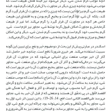
آنچه موجب گرم شدن شیء دیگر می‌شود نیز البته همان طبیعت است که
موجب می‌شود چنانچه چیزی دیگر در مجاورت با آن قرار گرفت گرم شود. البته
طبیعت شیء گرم نیز
اوّلاً
این نیست که چیزی را که در مجاورت آن قرار گیرد گرم
کند، بلکه آن شیء اوّلاً گرم است و
به‌تبع
گرم بودن و به اقتضای این طبیعت
خاص هر آنچه در مجاورت آن قرار گیرد را گرم می‌کند. اما غیر از طبیعت
گرمابخش و مجاورتْ امکان قبول گرما توسّط شیء مجاور نیز لازم است. شیء
گرم به‌حسب خود گرم است و نه به‌حسب گرم شدن شیء دیگر و این امکان
انفعال و میزان و مقدار قبول گرما توسّط شیء مجاور است که آن را گرم می‌کند.
اسکندر در عبارتی پیش از این بحث از دو مفهوم خیر و نفع برای تبیین این گونه
سببیت استفاده می‌کند. هر خیری ضرورتاً نافع است، چنانچه خیر حاصل شد
آثار آن خیر موجب منفعت برای اشیائی می‌شود که در مجاورت آن قرار
می‌گیرند؛ درحالی‌که افعال و آثار آن خیر هیچکدام از برای منفعت شیء مجاور
حاصل نیستند، بلکه منفعت شیء مجاور به‌تبع مجاورت آن با خیر مزبور است که
حاصل شده است؛ آنچنانکه دارویی که موجب صحّت است خیر و اثر خاص به
خود را از برای خود دارد و این مجاورت آن با مزاج ناسالم است که موجب منفعت
شیء نیازمند به سلامتْ از آن می‌شود. به تعبیر اسکندر سلامت دارو و گرمای
شیء گرم خیر آنها محسوب می‌شود و اوصاف و آثار و افعال آنها همگی
علی
‌القصد الأوّل
در پی تحقّق آن هستند و منفعتی که از قِبل آن خیر به شیء مجاور
می‌رسد
علی ‌القصد الثانی
است (فع، 14، 26-19). با این تبیین اثر شیء اوّل به
شیء مجاور به کلّی اتّفاقی و بالعرض نمی‌تواند بود چراکه این در طبع شیء اوّل
است که نفعی را به شیء مجاور برساند، و البته این منفعت نیز به کلّی ضروری و