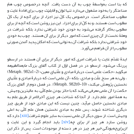
که بنا است به‌واسطۀ چوب به آن دست یافت. آنچه درخصوص چوب همّ
صناعتگر را به‌خود مشغول می‌دارد تنها
توان
و
قابلیّت
چوب برای افادۀ غایت و
مطلوب صناعتگر است. درخصوص یک کلّ نیز اجزاء از برای آنچه از یک کلّ
مطلوب است هستند، و نه کلّ از برای اجزاء. این نیز روشن است که آنچه از برای
مطلوبی به‌کار گرفته می‌شود به خودی خود شرافتی ندارد بلکه شرافت در
وهلۀ نخست از آن چیزی است که امور دیگر از برای آن هستند. چوب به خودی
خود شرافتی ندارد بلکه شرافت آن به توانی است که امکان پدید آمدن صورتی
مطلوب را از آن فراهم می‌آورد.
ایدۀ تقدّم غایت یا شرافت امری که امور دیگر
از برای
آن هستند در ارسطو
پررنگ می‌شود. ارسطو در در فصل اوّل از کتاب آلفای بزرگ
مابعدالطبیعه
می‎گوید «حکمت علمی است دربارۀ مبادی و علّت‎های معین» (Metaph., 982a1-2)
، ولی نه هر سنخ علّت و مبادی، بلکه «آن علمی است که دربارۀ مبادی و علّت‎های
نخستین پژوهش می‎کند» (Metaph., 982b9-10). در فصل دوم از آلفای بزرگ
حکمت را آن علمی معرفی می‌کند که با حائز بودنِ علمِ کلّی، به عالی‎ترین وجهش،
به همۀ امور علم دارد. از آنجا که شناخت هر چیزی آخرالامر از طریق علم به
مبادی نخستین حاصل می‎آید، چنین نیست که این مبادی خود از طریق چیز
دیگری شناخته شوند، پس علم به مبادیِ نخستین همان علمِ کلّی به اعلی
وجهش است. از سوی دیگر آن علمی نسبت به سایر علوم شرافت
[xiii]
دارد که
روشن سازد هر چیز
از برای چه
[xiv]
باید انجام گیرد و این غایت و
ازبرای‌چه‌بودگی
خیر
هر چیز در هر دسته از موجودات است. پس از ذکر این