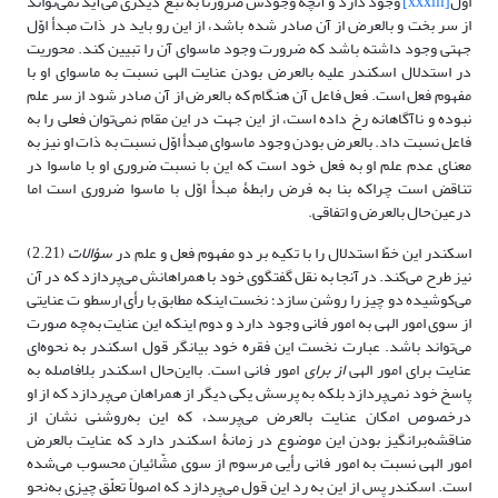
اوّل
[xxxiii]
وجود دارد و آنچه وجودش ضرورتاً به تبع دیگری می‌آید نمی‌تواند
از سر بخت و بالعرض از آن صادر شده باشد، از این رو باید در ذات مبدأ اوّل
جهتی وجود داشته باشد که ضرورت وجود ماسوای آن را تبیین کند. محوریت
در استدلال اسکندر علیه بالعرض بودن عنایت الهی نسبت به ماسوای او با
مفهوم فعل است. فعل فاعل آن هنگام که بالعرض از آن صادر شود از سر علم
نبوده و ناآگاهانه رخ داده است، از این جهت در این مقام نمی‌توان فعلی را به
فاعل نسبت داد. بالعرض بودن وجود ماسوای مبدأ اوّل نسبت به ذات او نیز به
معنای عدم علم او به فعل خود است که این با نسبت ضروری او با ماسوا در
تناقض است چراکه بنا به فرض رابطۀ مبدأ اوّل با ماسوا ضروری است اما
درعین‌حال بالعرض و اتفاقی.
اسکندر این خطّ استدلال را با تکیه بر دو مفهوم فعل و علم در
سؤالات
(2.21)
نیز طرح می‌کند. در آنجا به نقل گفتگوی خود با همراهانش می‌پردازد که در آن
می‌کوشیده دو چیز را روشن سازد؛ نخست اینکه مطابق با رأی ارسطو ت عنایتی
از سوی امور الهی به امور فانی وجود دارد و دوم اینکه این عنایت به‌چه صورت
می‌تواند باشد. عبارت نخست این فقره خود بیانگر قول اسکندر به نحوه‌ای
عنایت برای امور الهی
از برای
امور فانی است. بااین‌حال اسکندر بلافاصله به
پاسخ خود نمی‌پردازد بلکه به پرسش یکی دیگر از همراهان می‌پردازد که از او
درخصوص امکان عنایت بالعرض می‌پرسد، که این به‌روشنی نشان از
مناقشه‌برانگیز بودن این موضوع در زمانۀ اسکندر دارد که عنایت بالعرض
امور الهی نسبت به امور فانی رأیی مرسوم از سوی مشّائیان محسوب می‌شده
است. اسکندر پس از این به رد این قول می‌پردازد که اصولاً تعلّق چیزی به‌نحو