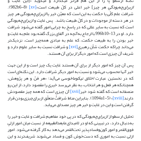
نکته ارسطو پا را از این هم فراتر می‎گذارد و می‎گوید «[این غایت و
ازبرای‌چه‌بودگیِ
هر چیز] خیر اعلی در کلّ طبیعت است»
[xv]
(982b6-8).
شرافت علم کلّی یا حکمت به این است که معیِّنِ خیر یا
ازبرای‌چه‌بودگی
هر چیز
در هر دسته از موجودات و در کلّ طبیعت باشد. پس غایت و
ازبرای‌چه‌بودگی
است که نسبت به سایر عللی که در پاسخ به چرایی امور گفته می‌شود شرافت
دارد. او در 996b10-13 با ارجاع به‌آنچه در آلفای بزرگ گفته بود علم به غایت و
خیر بودن را به طبیعت حکمت، که علم به مبادی همه‌چیز است، نزدیک‌تر
می‌داند چراکه حکمت شأن رهبری
[xvi]
و شرافت نسبت به سایر علوم دارد و
شریف آن چیزی است که امور دیگر
از برای
آن هستند.
پس آن چیز که امور دیگر از برای آن هستند غایت یک چیز است و از این جهت
خیر آنها محسوب می‌شود و نسبت به امور دیگر شرافت دارد. این نکته‌ای است
که در نخستین عبارت
اخلاق نیکوماخوسی
می‌آید: «هر فنّ و هر پژوهش،
همچنانکه هر فعل و هر انتخاب، به ‌نظر می‌رسد خیری را مقصود دارد، از این رو
منصفانه است که گفته شود خیر
[xvii]
آن چیزی است که همه چیز مقصودش
دارند
[xviii]
» (1094a1-5). بنابراین مناط شرافتْ متعلّقِ ازبرای‌چیزی‌بودن قرار
گرفتن است و این در غایت و خیر هر چیز مصداق می‌یابد.
تحلیل ارسطو از
ازبرای‌چه‌بودگی
که در پی خود مفاهیم شرافت و غایت و خیر را
به‌دنبال دارد، در تبیینی که او در لامبدای
مابعدالطبیعه
از نسبت میان امور ازلیِ
فوق‌القمر و امور کون‌و‌فسادپذیرِ تحت‌القمر می‌دهد به کار گرفته می‌شود. امور
ازلی نسبت به اموری که دست‌خوش کون و فساد می‌شوند شریف‌ترند و این