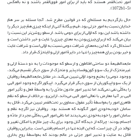
امور تحت‌القمر هستند که باید
از برای
امور فوق‌القمر باشند و نه بالعکس
(1072b1-5).
حال بازگردیم به مسئله‌ای که در قوانین مطرح شد. آنجا مسئله بر سر همّ
خدایان نسبت به امور جزئی بود، فهم بیگانۀ آتنی از اینکه چیزی همّ چیز دیگر را
داشته باشد این بود که اوّلی
از برای
دومی باشد. ارسطو روشن‌تر این نسبت را
بیان می‌کند که ازبرای‌چیزی‌بودن به معنای چیزی را غایت و خیر داشتن است و
استدلال کرد که این به‌معنای شرافت دومی نسبت به اوّلی است و شرافت غایت
و خیر بودن برای همه‌چیز را تنها در دایرۀ امور ازلی و لایتحرّک قرار داد.
مابعدالطبیعۀ دو ساحتی افلاطون و ارسطو که موجودات را به دو دستۀ ازلی و
غیرمتحرّک از یک سو و کون‌وفسادپذیر و متحرّک از سوی دیگر تقسیم می‌کند،
و وجود دومی را به‌تبع وجود اوّلی تبیین می‌کند، در مقابل مابعدالطبیعۀ رواقیان
از یک سو و اپیکوریان از سوی دیگر قرار می‌گیرد. اپیکور اگرچه وجود امور الهی
را به‌کلّی نفی نمی‌کند اما تدبیر امور مادون مادّی را به واسطۀ فعل و تأثیر امور
الهی بر آنها معارض با تعالی امور الهی می‌داند، ازاین‌رو، برخلاف ارسطو که نظم
ظاهری امور را به‌واسطۀ تأثیر عقول سماوی بر تحت‌القمر تبیین می‌کرد، قائل به
سامان خودبه‌خودی امور آنگونه که هستند بود. رواقیان نیز اگرچه نظم و
سامان امور را خودبه‌خودی نمی‌دیدند اما نافی امور الهیِ به‌کلّی مجرد از مادّه و
اجسام بودند؛ چراکه از دیدگاه آنان وجود برای یک چیز ملازم با امکان تغییر و
توالد در آن چیز است، که این البته تنها در اجسام یافتنی است. بنابراین رواقیان
قائل به عنایت و تدبیر امور جزئی در عالم بودند که به‌واسطۀ روح بخاری