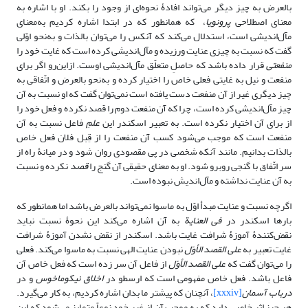
بالعرض به چیز دیگر می‌تواند افادۀ نحوه‌ای از وجود را بکند. او با اشاره به
معنای اصطلاحی
پرونویا
، که همانطور که در ابتدا اشاره کردیم به‌معنای
مآل‌اندیشی است، استدلال می‌کند که آنکس را می‌توان بالذات و به‌نحو اوّلی
گفت که نسبت به چیزی عنایت ورزیده و مآل‌اندیشی کرده است که غایت خود را
منفعتی
قرار داده باشد که حاصلِ متعلّق مآل‌اندیشی اوست. ازاین‌رو اگر برای
منفعت و نیل به غایتی فعلی خاص را اختیار کرده و به‌نحو بالعرض و اتّفاقی به
چیز دیگری غیر از آن منفعت دست یافته است نمی‌توان گفت که او نسبت به آن
چیز مآل‌اندیشی کرده است، چرا که آن منفعت دوم را قصد نکرده و فعل خود را
از برای آن اختیار نکرده است. به تعبیر اسکندر این
علمِ
فاعل نسبت به آن
منفعت است که موجب می‌شود کسب آن منفعت را از قِبل فلان فعل خاص
بالذات بدانیم. مانند آنکه شخصی در پی مقصودی روان شود و در میانۀ راه از
سر اتّفاق با گنجی روبرو شود. او به معنای حقیقی آن گنج را
قصد
نکرده و نسبت
به آن عنایت نداشته و مآل‌اندیش نبوده است.
اگرچه نسبت و عنایت مبدأ اوّل به ماسوا نمی‌تواند بالعرض باشد اما همانطور که
بارها اسکندر در
فی العنایة
به آن اشاره می‌کند این نحوۀ نسبت نباید
نقض‌کنندۀ آموزۀ شرافت غایت باشد. اسکندر از نقض نشدن آموزۀ شرافت
غایت تعبیر به
علی ‌‌القصد الأوّل
نبودن عنایت الهی نسبت به ماسوا می‌کند. فعلی
را می‌توان گفت که
علی ‌القصد الأوّل
از فاعل آن سر زده است که فعل خاص آن
فاعل باشد. فعل خاص مفهومی است که ارسطو در
اخلاق نیکوماخوس
و در
درباب آسمان
[xxxiv]
، آنچنان که پیشتر ما بدان اشاره کردیم، به کار می‌گیرد.
هر چیز اثر خاصی دارد که به موجب آن از غیر خود نوعاً متمایز می‌شود که این