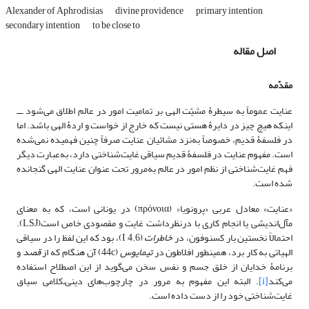
Alexander of Aphrodisias
divine providence
primary intention
secondary intention
to be close to
اصل مقاله
مقدّمه
عنایت عموماً به سیطرۀ مشیّت الهی بر تمامیت امور در عالم اطلاق می‌شود ـــ
اینکه هیچ چیز در دایرۀ هستی نیست که خارج از خواست و اردۀ الهی باشد. اما
در فلسفۀ قدیم، خصوصاً به‌نزد مشائیان عنایت صرفاً چنین فهمیده نمی‌شده
است. مفهوم عنایت در فلسفۀ قدیم سیاقی غایت‌شناختی دارد، به‌عبارت دیگر
فهم غایت‌شناختی از نظم امور در عالم به‌مرور تحت عنوان عنایت الهی گنجانده
شده است.
«عنایت» معادل عربی «پرونویا» (πρόνοια) در یونانی است، که به معنای
مآل‌اندیشی یا انجام کاری با درنظرداشت غایت و مقصودی خاص است(LSJ).
احتمالاً نخستین بار کسنوفون، در
خاطرات
(I 4.6)، بود که این لفظ را در سیاقی
الهیاتی به کار برد، همینطور افلاطون در
تیمایوس
(44c) آن هنگام که از
قصد
و
برنامۀ خدایان از خلق جسم و نفس سخن می‌گوید از این اصطلاح استفاده
می‌کند
[i]
. البته این مفهوم به مرور در چارچوب‌های دینی‌ـ‌کلامی سیاق
غایت‌شناختی خود را از دست داده است.