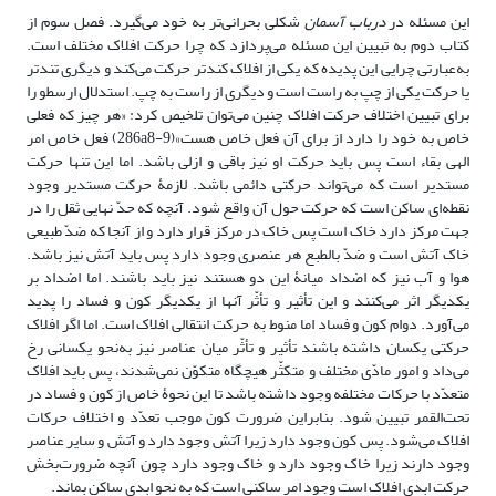
این مسئله در
درباب آسمان
شکلی بحرانی‌تر به خود می‌گیرد. فصل سوم از
کتاب دوم به تبیین این مسئله می‌پردازد که چرا حرکت افلاک مختلف است.
به‌عبارتی چرایی این پدیده که یکی از افلاک کندتر حرکت می‌کند و دیگری تند‌تر
یا حرکت یکی از چپ به راست است و دیگری از راست به چپ. استدلال ارسطو را
برای تبیین اختلاف حرکت افلاک چنین می‌توان تلخیص کرد: «هر چیز که فعلی
خاص به خود را دارد از برای آن فعل خاص هست»(286a8-9) فعل خاص امر
الهی بقاء است پس باید حرکت او نیز باقی و ازلی باشد. اما این تنها حرکت
مستدیر است که می‌تواند حرکتی دائمی باشد. لازمۀ حرکت مستدیر وجود
نقطه‌ای ساکن است که حرکت حول آن واقع شود. آنچه که حدّ نهایی ثقل را در
جهت مرکز دارد خاک است پس خاک در مرکز قرار دارد و از آنجا که ضدّ طبیعی
خاک آتش است و ضدّ بالطبع هر عنصری وجود دارد پس باید آتش نیز باشد.
هوا و آب نیز که اضداد میانۀ این دو هستند نیز باید باشند. اما اضداد بر
یکدیگر اثر می‌کنند و این تأثیر و تأثّر آنها از یکدیگر کون و فساد را پدید
می‌آورد. دوام کون و فساد اما منوط به حرکت انتقالی افلاک است. اما اگر افلاک
حرکتی یکسان داشته باشند تأثیر و تأثّر میان عناصر نیز به‌نحو یکسانی رخ
می‌داد و امور مادّی مختلف و متکثّر هیچگاه متکوّن نمی‌شدند، پس باید افلاک
متعدّد با حرکات مختلفه وجود داشته باشد تا این نحوۀ خاص از کون و فساد در
تحت‌القمر تبیین شود. بنابراین ضرورت کون موجب تعدّد و اختلاف حرکات
افلاک می‌شود. پس کون وجود دارد زیرا آتش وجود دارد و آتش و سایر عناصر
وجود دارند زیرا خاک وجود دارد و خاک وجود دارد چون آنچه ضرورت‌بخش
حرکت ابدی افلاک است وجود امر ساکنی است که به نحو ابدی ساکن بماند.