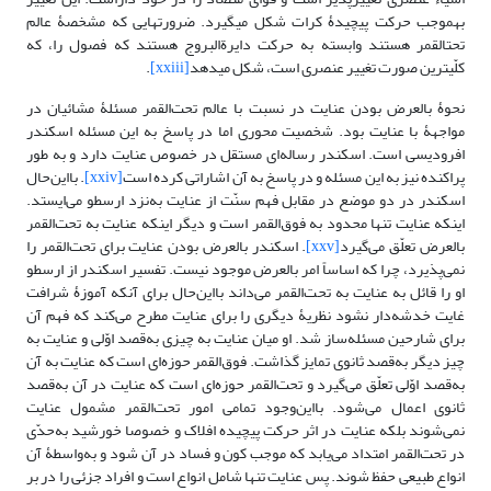
به‎موجب حرکت پیچیدۀ کرات شکل می‎گیرد. ضرورت‎هایی که مشخصۀ عالم
تحت‎القمر هستند وابسته به حرکت دایرة‎البروج هستند که فصول را، که
کلّی‎ترین صورت تغییر عنصری است، شکل می‎دهد
[xxiii]
.
نحوۀ بالعرض بودن عنایت در نسبت با عالم تحت‌القمر مسئلۀ مشائیان در
مواجهۀ با عنایت بود. شخصیت محوری اما در پاسخ به این مسئله اسکندر
افرودیسی است. اسکندر رساله‌ای مستقل در خصوص عنایت دارد و به طور
پراکنده نیز به این مسئله و در پاسخ به آن اشاراتی کرده است
[xxiv]
. با‌این‌حال
اسکندر در دو موضع در مقابل فهم سنّت از عنایت به‌نزد ارسطو می‌ایستد.
اینکه عنایت تنها محدود به فوق‌القمر است و دیگر اینکه عنایت به تحت‌القمر
بالعرض تعلّق می‌گیرد
[xxv]
. اسکندر بالعرض بودن عنایت برای تحت‌القمر را
نمی‌پذیرد، چرا که اساساً امر بالعرض موجود نیست. تفسیر اسکندر از ارسطو
او را قائل به عنایت به تحت‌القمر می‌داند بااین‌حال برای آنکه آموزۀ شرافت
غایت خدشه‌دار نشود نظریۀ دیگری را برای عنایت مطرح می‌کند که فهم آن
برای شارحین مسئله‌ساز شد. او میان عنایت به چیزی به‌قصد اوّلی و عنایت به
چیز دیگر به‌قصد ثانوی تمایز گذاشت. فوق‌القمر حوزه‌ای است که عنایت به آن
به‌قصد اوّلی تعلّق می‌گیرد و تحت‌القمر حوزه‌ای است که عنایت در آن به‌قصد
ثانوی اعمال می‌شود. با‌این‌وجود تمامی امور تحت‌القمر مشمول عنایت
نمی‌شوند بلکه عنایت در اثر حرکت پیچیده افلاک و خصوصا خورشید به‌حدّی
در تحت‌القمر امتداد می‌یابد که موجب کون و فساد در آن شود و به‌واسطۀ آن
انواع طبیعی حفظ شوند. پس عنایت تنها شامل انواع است و افراد جزئی را در بر