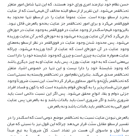
حسن نظام خود نیازمند امری ورای خود هستند، که این تنها شامل امور متغیّر
تحت‌القمر می‌شود. این تقریر از ارسطو البته مخالف آن فهمی است که از عنایت
به‌نزد ارسطو بوده است. سنّت عموماً عنایت را در ارسطو تنها محدود به
فوق‌القمر می‌کرد و برای امور تحت‌القمر جز عنایت به‌نحو بالعرض قائل نبود.
بااین‌وجود فهم اسکندر از وجود عنایت در فوق‌القمر به وجود عنایت در حوزه‌ای
باز می‌گرد که
از آن
عنایت ورزیده می‌شود و نه حوزه‌ای که
بر آن
عنایت ورزیده
می‌شود. پس محدود شدن وجود عنایت در فوق‌القمر در نظر ارسطو به‌معنای
وجود عنایت در آن حوزه‌ای‌ است که عنایت از آنجا ورزیده می‌شود، چراکه
عنایت همواره عنایت به چیزی است و چیزی که وجود شایسته خود را دارا است
بی‌معنی است که به خود عنایت بورزد، پس باید عنایت او به چیز دیگری باشد
که وجود شایستۀ خود را دارا نیست و این تنها در خصوص اشیاء متغیّر
تحت‌القمر صدق می‌کند. بنابراین نظم امور در تحت‌القمر وابسته به نسبتی است
که تحت‌القمر بأیّ‌نحوٍ با امور سماوی برقرار کرده است. این نسبت ضرورتاً وجود
امورجزئی فساد‌پذیر را به گونه‌ای قوام بخشیده است که با کون و فساد افراد
جزئی دوام و بقاء انواع محقق می‌شود. پس اگر این نسبت دائمی است باید
ضروری باشد و اگر ضروری است باید بالذات باشد و نه بالعرض؛ پس عنایت
امور الهی به تحت‌القمر باید بالذات باشد و نه بالعرض.
بالعرض نبودن عنایت نسبت به تحت‌القمر موضع دومی است که اسکندر را در
تفسیر ارسطو مقابل سنّت قرار می‌دهد چراکه این قول نیز با نسبتی که میان
مبدأ اول و ماسوای آن هست در تضاد است. کلّ ضرورتاً به تبع مبدأ