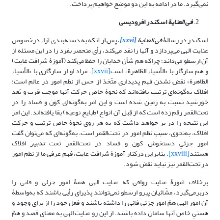
نمی‌گیرد. ما در ادامه به این دو موضع خواهیم پرداخت.
فی العنایة
اسکندر افرودیسی
اسکندر در رسالۀ
فی العنایة
[xxvi]
، پس از آنکه به دسته‌بندی آراء درخصوص
عنایت الهی می‌پردازد و آنها را نقد می‌کند، رأی منحصر بفرد را در این مسئله از
آن ارسطو می‌داند؛ چراکه هم شأن خدایان را حفظ می‌کند (آموزۀ شرافت غایت)
و هم سازگار با «الأشیاء الظاهرة» است
[xxvii]
. مراد او از سازگاری با «الأشیاء
الظاهرة» نقض نشدن فهم پدیداری متّخذ از حس از نظم امور در عالم است؛
افلاک به‌گونه‌ای ترتیب یافته‌اند که نحوۀ خاص حرکت آنها موجب قرب و بُعد
خورشید نسبت به زمین شده است و این امر به‌گونه‌ای کون و فساد را در
تحت‌القمر رقم زده است که از قِبل آن انواع (طبایع نوعیه) بقا یافته‌اند. این امر
این نتیجه را در بر خواهد داشت که به هر روی نحوۀ خاص ترتیب و حرکت
افلاک، به‌نحوی،
سبب
نظم امور در تحت‌القمر است، به‌گونه‌ای که می‌توان گفت
امور جزئیِ دستخوشِ کون و فساد در تحت‌القمر تحت
تدبیر
افلاک
هستند
[xxviii]
. بنابراین درکنار آموزۀ شرافت غایت، فهم عرفی ما از نظم امور
در تحت‌القمر نیز نباید نقض شود.
برخلاف آموزۀ عنایت رواقی که عنایت الهی همۀ امور جزئی و فانی را
دربرمی‌گیرد، مشّائیان پیرو ارسطو نمی‌توانند پذیرای رأیی باشند که به‌واسطۀ
آن امور الهی همّ امور جزئیِ فانی را داشته باشند و فعل خود را از برای وجود و
هستیِ خاص آنها سامان داده باشند. از این رو عنایت الهی به معنای قصد و همّ