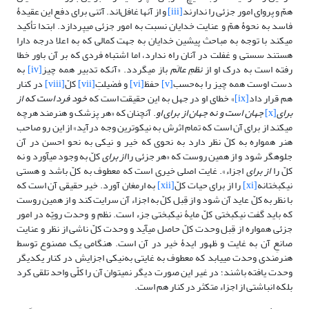
همّ و پروای امور جزئی را ندارند
[iii]
و از آنها غافل‌اند. آتنی برای دفع این عقیدۀ
فاسد به نحوۀ همّ و عنایت خدایان نسبت به امور جزئی می‎پردازد. ابتدا تأکید
می‎کند با توجه به مباحث پیشین خدایان به جهت کمالی که به اعلا درجه دارا
هستند سستی و غفلت در آنان راه ندارد، اما اشتباه فردی که بر آن باور خطا
رفته است به درک او از
نظمِ عالَم
باز می‎گردد. «آنکه تدبیر همه چیز
[iv]
به
دست اوست همه چیز را به‌حسب
[v]
حفظ
[vi]
و فضیلتِ
[vii]
کلّ
[viii]
در کنار
هم قرار داد
[ix]
» خطای او در جهل به این حقیقت است که
خود فرد است که از
برای
[x]
جهان است و نه جهان از برای او
. آنچنان که «هر پزشک و هنرمند هرچه
می‎کند از برای آن است که تمام اثرش به نیکوترین وجه درآید» از این رو صاحب
هنر همواره به کلّ نظر دارد به نحوی که خیر و نیکی به نحو احسن در آن
جلوه‎گر شود و از همین روست که «هر جزئی را
از برای
کلّ به وجود می‎آورد و نه
کلّ را
از برای
اجزاء». غایت اصلی خیری است که معطوف به کلّ باشد و هستی
نیکبختانه
[xi]
را از برای حیات کلّ
[xii]
به ارمغان آورد. خیر حقیقی آن است که
با نظر به کلّ عاید آن شود و از قِبل کلّ به اجزاء آن سرایت کند و از همین روست
که باید گفت نیکبختی کلّ مایۀ نیکبختی جزء است. نظم و وحدت رویّه در امور
جزئی همواره از قِبل وحدت کلّ حاصل می‎آید و وحدت کلّ ناشی از نظر و عنایت
صانعِ آن به غایت و ظهور ایدۀ خیر در آن است. هنگامی یک مصنوع توسط
هنرمندی وحدت می‎یابد که معطوف به غایتی به‌نیکی اجزایش در کنار یکدیگر
وحدت یافته باشند؛ در غیر این صورت دیگر نمی‎توان آن را کلّی واحد تلقی کرد
بلکه انباشتی از اجزاء متکثر در کنار هم است.