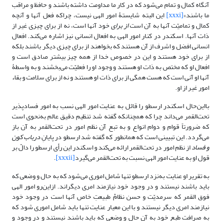
آنگاه کمال و تمام می‌شود که در کار ما مداومت داشته باشند و حافظ و مراقب
ما باشند»
[xxxi]
این البته شایستۀ امور الهی نیست، چراکه فعل آنها و آنچه
کمال و تمامیّت آنها به آن است
از برای
خود آنها است، نه از برای چیزی غیر از
ذات آنها. اسکندر در کنار امور الهی به افعال انسانی نیز اشاره می‌کند. افعال
انسانی افضل و اشرف از آن هستند که بخواهند از برای چیزی دیگر باشند بلکه
از برای خود هستند و این در خصوص خدا از همه چیز بیشتر صادق است و
افعال او که مختص به ذات او هستند و وجود او را فعلیّت می‌بخشند و به واسطۀ
آنها او آنی است که هست همگی از برای ذات او هستند و نه از برای سلامت و بقاء
امور غیر از او.
بااین‌حال اسکندر ارسطو را قائل به عنایت امور الهی نسب به امور فسادپذیر
تحت‌القمر می‌داند چرا که همچنانکه گفته شد تنظیم دقیق عالم به‌نحوی است
که ضرورتاً قوام و دوام انواع و به تبع آن نظم امور در تحت‌القمر به آن باز
می‌گردد. این تبیینی است که همانطور که گفته شد ارسطو در پایانِ
درباب کون
و فساد
از نظم امور در تحت‌القمر ارائه می‌کند و اسکندر این رأی ارسطو را دالّ بر
قول او به عنایت امور الهی نسبت به تحت‌القمر می‌گیرد
[xxxii]
.
به تقریر او عنایت به‌نزد ارسطو تنها شامل اموری می‌شود که به حال و وضعی که
باید باشند نیستند و در وجود خود نیازمند امری دیگر‌اند. ازاین‌رو امور الهی
فوق القمر که سرمدیّت و حسن نظامْ طبیعتِ خاص آنها است در وجود خود
نیازمند امری دیگر نیستند و با این معیار عنایت تنها باید شامل اموری شود که
به صرافت طبع خود به آن حال و وضعی که باید باشند نیستند و در وجود و