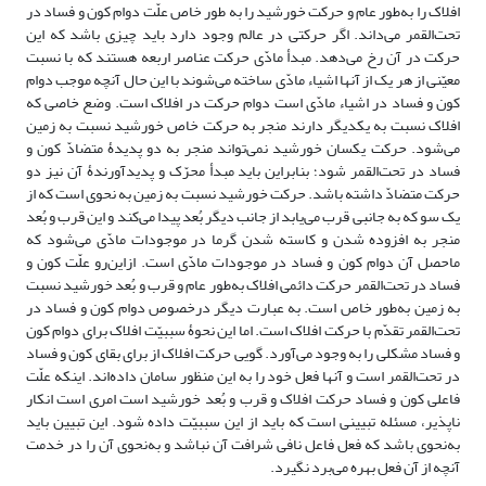
افلاک را به‌طور عام و حرکت خورشید را به طور خاص علّت دوام کون و فساد در
تحت‌القمر می‌داند. اگر حرکتی در عالم وجود دارد باید چیزی باشد که این
حرکت در آن رخ می‌دهد. مبدأ مادّی حرکت عناصر اربعه هستند که با نسبت
معیّنی از هر یک از آنها اشیاء مادّی ساخته می‌شوند با این حال آنچه موجب دوام
کون و فساد در اشیاء مادّی است دوام حرکت در افلاک است. وضع خاصی که
افلاک نسبت به یکدیگر دارند منجر به حرکت خاص خورشید نسبت به زمین
می‌شود. حرکت یکسان خورشید نمی‌تواند منجر به دو پدیدۀ متضادّ کون و
فساد در تحت‌القمر شود؛ بنابراین باید مبدأ محرّک و پدیدآورندۀ آن نیز دو
حرکت متضادّ داشته باشد. حرکت خورشید نسبت به زمین به ‌نحوی است که از
یک سو که به جانبی قرب می‌یابد از جانب دیگر بُعد پیدا می‌کند و این قرب و بُعد
منجر به افزوده‌ شدن و کاسته شدن گرما در موجودات مادّی می‌شود که
ماحصل آن دوام کون و فساد در موجودات مادّی است. ازاین‌رو علّت کون و
فساد در تحت‌القمر حرکت دائمی افلاک به‌طور عام و قرب و بُعد خورشید نسبت
به زمین به‌طور خاص است. به‌ عبارت دیگر درخصوص دوام کون و فساد در
تحت‌القمر تقدّم با حرکت افلاک است. اما این نحوۀ سببیّت افلاک برای دوام کون
و فساد مشکلی را به وجود می‌آورد. گویی حرکت افلاک از برای بقای کون و فساد
در تحت‌القمر است و آنها فعل خود را به این منظور سامان داده‌اند. اینکه علّت
فاعلی کون و فساد حرکت افلاک و قرب و بُعد خورشید است امری است انکار
ناپذیر، مسئله تبیینی است که باید از این سببیّت داده شود. این تبیین باید
به‌نحوی باشد که فعل فاعل نافی شرافت آن نباشد و به‌نحوی آن را در خدمت
آنچه از آن فعل بهره می‌برد نگیرد.