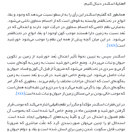
العنایة
اسکندر دنبال کنیم.
همانطور که گفتیم اسکندر این رأی را به ارسطو نسبت می‌دهد که وجود و بقاء
انواع در تحت‌القمر وابسته به قوه‌ای است که از اجسام سماوی ناشی می‌شود.
به‌عبارتی نظم خاصی که اجسام سماوی در حرکت خود دارند و اعتدالی که در
بُعد نسبت به زمین دارا هستند موجب کون (وجود) و بقاء انواع در تحت‌القمر
می‌شود. در این میان آنچه پیش از همه این نظم را موجب می‌شود خورشید
است
[xxix]
.
اسکندر سپس به تبیین نحوۀ تأثیر اعتدال بُعد خورشید از زمین بر تکوین
حیوان و نبات می‌پردازد. وضع خاص خورشید نسبت به زمین به گونه‌ای سبب
گرمی و سردی در تحت‌القمر می‌شود که ضرورتاً از قِبل آن کون و فساد حیوان و
نبات حاصل می‌شود. این وضع خاص خورشید در قرب و بُعد نسبت به زمین
به‌گونه‌ای است که اعتدال مزاجات مختلف را رقم می‌زند، به‌طوری که اگر امر
به‌گونه‌ای دیگر بود یا گرمی غلبه می‌کرد و یا سردی و این غلبه البته همان است
که موجب خالی بودن برخی مساکن زمین از حیوان و نبات شده است
[xxx]
.
در این فقرات اسکندر مؤکداً و مکرراً بر
نظم دقیقی
اشاره می‌کند که موجب قرار
گرفتن خورشید و همچنین ماه در وضع خاص آنها شده است که به‌موجب آن
نظم فصول و اعتدال در آن و کلّیۀ پدیده‌های آب‌وهوایی ایجاد شده است.
استدلال او را چنین می‌توان صورت‌بندی کرد که علّت مباشری که ضرورتاً
موجب قابل سکونت شدن زمین برای انسان شده است و بقاء و دوام حیوان و