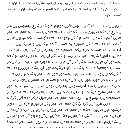
به‌عبارتی این به‌واسطۀ یک تدبیر الهی ورا و فرای امور مادّی است که می‌توان نظم
و یکپارچگی‌ تبدّلات و تغیّراتی را که امور تحت‌القمر دست‌خوش آن می‌شوند
تضمین کرد.
در این راستا است که آدراستوس (قرن دوم میلادی) در شرح
تیمایوس
این نظر
را طرح کرد که ضروری نیست که علّیت اجسام فلکی را نسبت به عالم تحت‎القمر
چنین فهمید که غایت اجسام فلکی وجود اجسام مادّی است بلکه می‎توان چنین
فهمید که اجسام فلکی همواره به حسب آنچه نیک‎ترین و مبارک‎ترین است
آنچنان‎اند که هستند درحالی‎که اجسام مادّی
بالعرض
از آنها تبعیّت می‎کنند.
مطابق با آموزۀ شرافت غایت در ارسطو، که ذکر آن رفت، همواره غایت و آنچه
به‌منظور آن چیزی هست اشرف از آن چیز است. همواره غایت باید شرافتی در
نسب با ذوالغایة داشته باشد تا ذوالغایة به‌منظور آن باشد. ازاین‌رو اجسام
فلکی که ازلی و ثابت هستند نباید به‌منظور امور تحت‌القمر باشند و از این جهت
عنایت تنها در حوزۀ امور ازلی باقی می‌ماند و اجسام تحت‌القمر بهره‌ای از عنایت
ندارند. در این راستا آدراستوس
بالعرض
بودن عنایت را نسبت به امور
تحت‌القمر مطرح می‌کند. او سعی می‎کند این تبعیّت بالعرض اجسام عنصری از
اجسام فلکی را توضیح بیشتری دهد: عالم تحت‎القمر حول مرکز عالم قرار گرفته
است. با این طرز قرار گرفتنْ کلّ عالم تحت‎القمر یکی از لوازم چرخش سماوی
می‎شود. این ضرورت حاکم در عالم تحت‎القمر ویژگی دیگری نیز دارد و آن مکان
طبیعی عناصر است؛ آتش حدّ بالایی و خاک حدّ پایینی آن و هوا و آب حدود میانی
را تشکیل می‎دهد. تغییر در عالم تحت‎القمر به مقتضای ضرورت است چراکه مادۀ
اشیاء عنصری تغییرپذیر است و قوای متضاد را در خود داراست. این تغییر