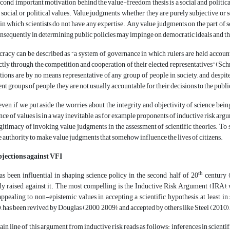
cond important motivation behind the value-freedom thesis is a social and political 
 social, or political values. Value judgments, whether they are purely subjective or
in which scientists do not have any expertise. Any value judgments on the part of scien
nsequently in determining public policies may impinge on democratic ideals and the r
acy can be described as “a system of governance in which rulers are held accountab
ctly through the competition and cooperation of their elected representatives” (Schmitt
utions are by no means representative of any group of people in society, and despite 
ent groups of people, they are not usually accountable for their decisions to the publi
even if we put aside the worries about the integrity and objectivity of science bei
nce of values is in a way inevitable, as for example proponents of inductive risk arg
gitimacy of invoking value judgments in the assessment of scientific theories. To su
e authority to make value judgments that somehow influence the lives of citizens.
bjections against VFI
th
s been influential in shaping science policy in the second half of 20
century (
ly raised against it. The most compelling is the Inductive Risk Argument (IRA),
appealing to non-epistemic values in accepting a scientific hypothesis, at least i
, has been revived by Douglas (2000, 2009), and accepted by others like Steel (2010)
in line of this argument from inductive risk reads as follows: inferences in scientif