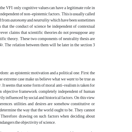
the VFI, only cognitive values can have a legitimate role in
y independent of non-epistemic factors. This is usually called
ed from
autonomy
and
neutrality
, which have been sometimes
that the conduct of science be independent of contextual
however, claims that scientific theories do not presuppose any
ific theory. These two components of neutrality thesis are
). The relation between them will be later in the section 3
dom: an epistemic motivation and a political one. First, the
 the extreme case make us believe what we
want
to be true as
. It seems that some form of moral anti-realism is taken for
n an objective framework, completely independent of human
ly influenced by social and historical factors. On this view,
erences, utilities, and desires are somehow constitutive or
etermine the way that the world ought to be. They cannot
. Therefore, drawing on such factors when deciding about
ndangers the objectivity of science.