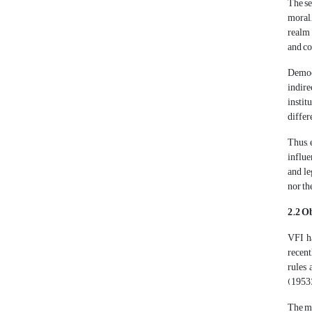
The se
moral,
realm 
and co
Democr
indire
instit
differ
Thus, 
influe
and le
nor th
2.2 O
VFI ha
recent
rules 
(1953)
The ma