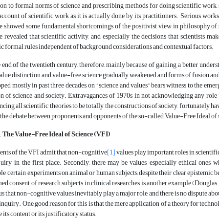
ion to formal norms of science and prescribing methods for doing scientific work,
account of scientific work as it is actually done by its practitioners. Serious works
e showed some fundamental shortcomings of the positivist view in philosophy of sc
e revealed that scientific activity, and especially the decisions that scientists ma
ic formal rules independent of background considerations and contextual factors.
 end of the twentieth century, therefore, mainly because of gaining a better understa
alue distinction and value-free science gradually weakened and forms of fusion and
ped mostly in past three decades, on “science and values” bears witness to the em
on of science and society. Extravagances of 1970s in not acknowledging any role fo
cing all scientific theories to be totally the constructions of society, fortunately 
is the debate between proponents and opponents of the so-called Value-Free Ideal of
The Value-Free Ideal of Science (VFI)
nts of the VFI admit that non-cognitive
[1]
values play important roles in scientifi
uiry, in the first place. Secondly, there may be values, especially ethical ones, 
e, certain experiments on animal or human subjects, despite their clear epistemic 
ed consent of research subjects in clinical researches is another example (Douglas, 200
s that non-cognitive values inevitably play a major role, and there is no dispute abou
 inquiry. One good reason for this is that the mere application of a theory for techno
its content or its justificatory status.