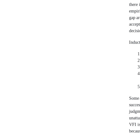
there 
empiri
gap ar
accept
decisi
Induct
Some a
succes
judgme
unatta
VFI is
becaus