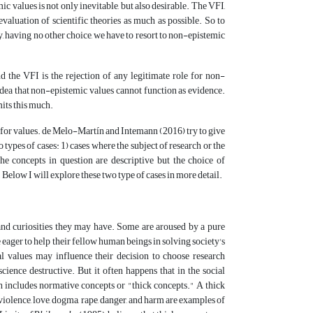
c values is not only inevitable, but also desirable. The VFI,
valuation of scientific theories as much as possible. So to
ry, having no other choice, we have to resort to non-epistemic
 the VFI is the rejection of any legitimate role for non-
 idea that non-epistemic values cannot function as evidence.
mits this much.
n for values. de Melo-Martín and Intemann (2016) try to give
ypes of cases: 1) cases where the subject of research or the
he concepts in question are descriptive but the choice of
elow I will explore these two type of cases in more detail.
s and curiosities they may have. Some are aroused by a pure
eager to help their fellow human beings in solving society's
cal values ​​may influence their decision to choose research
science destructive. But it often happens that in the social
ch includes normative concepts or "thick concepts." A thick
iolence, love, dogma, rape, danger, and harm are examples of