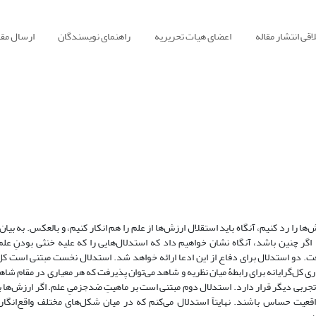
قی انتشار مقاله
اعضای هیات تحریریه
راهنمای نویسندگان
ارسال مقا
ها را رد کنیم، آنگاه باید استقلال ارزش‌ها از علم را هم انکار کنیم، و بالعکس. به بیان
 اگر چنین باشد، آنگاه نشان خواهیم داد که استدلال‌هایی را که علیه خنثی بودنِ علم
گرفت. دو استدلال برای دفاع از این ادعا ارائه خواهد شد. استدلال نخست مبتنی است کل
ی کل‌گرایانه برای رابطۀ میان نظریه و شاهد می‌توان پذیرفت که هر معیاری در مقام شاه
تجربی دیگر قرار دارد. استدلال دوم مبتنی است بر ماهیتِ ضدجزمیِ علم. اگر ارزش‌ها ب
یت حساس باشند. نهایتاً استدلال می‌کنم که در میان شکل‌های مختلف واقع‌انگاری