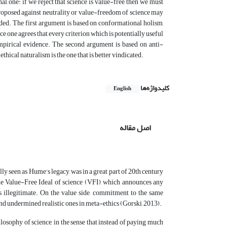
al, one: if we reject that science is value-free, then we must
 proposed against neutrality or value-freedom of science may
ded. The first argument is based on conformational holism,
nce one agrees that every criterion which is potentially useful
empirical evidence. The second argument is based on anti-
thical naturalism is the one that is better vindicated.
کلیدواژه‌ها
English
اصل مقاله
ly seen as Hume’s legacy, was in a great part of 20th century
the Value-Free Ideal of science (VFI), which announces any
es illegitimate. On the value side, commitment to the same
and undermined realistic ones in meta-ethics (Gorski, 2013).
hilosophy of science, in the sense that instead of paying much