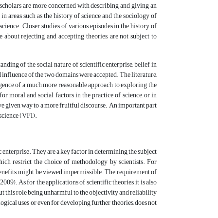
 scholars are more concerned with describing and giving an
 in areas such as the history of science and the sociology of
ience. Closer studies of various episodes in the history of
ke about rejecting and accepting theories, are not subject to
nding of the social nature of scientific enterprise, belief in
 influence of the two domains were accepted. The literature,
ergence of a much more reasonable approach to exploring the
r moral and social factors in the practice of science, or in
have given way to a more fruitful discourse. An important part
 science (VFI).
c enterprise. They are a key factor in determining the subject
which restrict the choice of methodology by scientists. For
benefits, might be viewed impermissible. The requirement of
9). As for the applications of scientific theories, it is also
t this role being unharmful to the objectivity and reliability
logical uses or even for developing further theories, does not