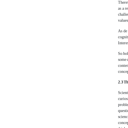
Theref
as a r
challe
values
As de 
cognit
Intere
So, ho
some c
conten
concep
­2.3 
Scient
curios
proble
questi
scienc
concep