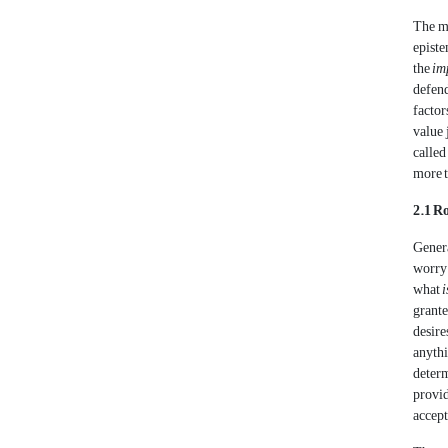
The ma
episte
the
im
defend
factor
value 
called
more 
2.1 R
Genera
worry 
what
i
grante
desire
anythi
determ
provid
accept