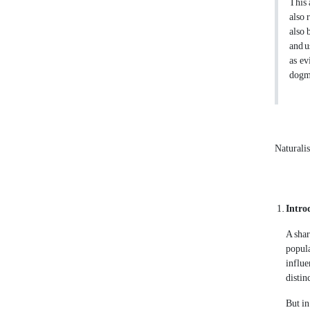
This 
also 
also 
and u
as ev
dogma
Natural
Intro
A shar
popula
influe
distin
But in