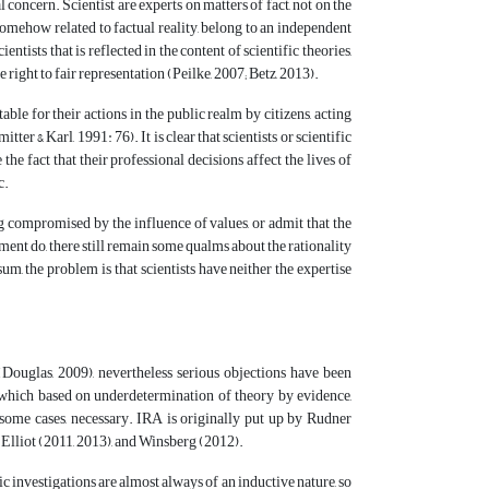
concern. Scientist are experts on matters of fact, not on the
 somehow related to factual reality, belong to an independent
tists that is reflected in the content of scientific theories,
ight to fair representation (Peilke, 2007; Betz, 2013).
le for their actions in the public realm by citizens, acting
er & Karl, 1991: 76). It is clear that scientists or scientific
the fact that their professional decisions affect the lives of
c.
ng compromised by the influence of values, or admit that the
ument do, there still remain some qualms about the rationality
m, the problem is that scientists have neither the expertise
Douglas, 2009), nevertheless serious objections have been
 which based on underdetermination of theory by evidence,
n some cases, necessary. IRA is originally put up by Rudner
, Elliot (2011, 2013), and Winsberg (2012).
ic investigations are almost always of an inductive nature, so