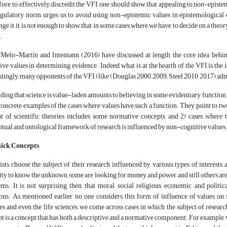
ore, to effectively discredit the VFI, one should show that appealing to non-epistemi
egulatory norm, urges us to avoid using non-epistemic values in epistemological e
nge it, it is not enough to show that in some cases where we have to decide on a theo
.
Melo-Martín and Intemann (2016) have discussed at length, the core idea behind
ive values in determining evidence. Indeed, what is at the hearth of the VFI is the
stingly, many opponents of the VFI (like (Douglas 2000, 2009; Steel 2010, 2017) ad
lding that science is value-laden amounts to believing in some evidentiary functio
oncrete examples of the cases where values have such a function. They point to two t
t of scientific theories includes some normative concepts, and 2) cases where t
tual and ontological framework of research is influenced by non-cognitive values. B
Thick Concepts
ists choose the subject of their research influenced by various types of interest
ity to know the unknown, some are looking for money and power, and still others are 
ms. It is not surprising, then, that moral, social, religious, economic, and politi
ons. As mentioned earlier, no one considers this form of influence of values ​​on 
es and even the life sciences, we come across cases in which the subject of resear
t is a concept that has both a descriptive and a normative component. For example, v