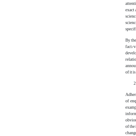
attent
exact 
scienc
scienc
specif
By the
fact/v
develo
relati
announ
of it 
Adhere
of enq
exampl
inform
obviou
of the
change 