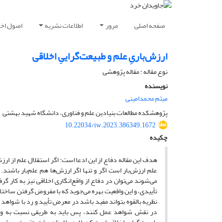
صفحه اصلی
مرور
اطلاعات نشریه
اصول اخلا
ارزش‌باریِ علم و طبیعت‌گراییِ اخلاقی
نوع مقاله : مقاله پژوهشی
نویسنده
میثم محمدامینی
پژوهشکده مطالعات بنیادین علم و فناوری، دانشگاه شهید بهشتی
10.22034/iw.2023.386349.1672
چکیده
هدف این مقاله دفاع از این ادعا است: اگر استقلال علم از ارزش‌
علم ارزش‌بار است اگر و تنها اگر ارزش‌ها هم علم‌بار باشند.
می‌شوند می‌توان در دفاع از واقع‌انگاری اخلاقی نیز به کار 
تأییدی، و این واقعیت بهره می‌جوید که با مفروض گرفتن ساختار
نظریه بالقوه بتواند مفید باشد در معرض تأیید و رد با شواهد 
در نقش شواهد عمل کنند، پس باید به طریقی نسبت به واقع