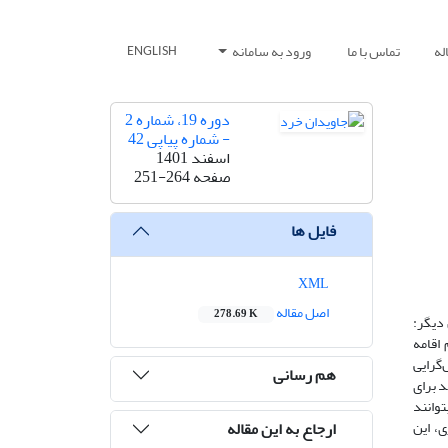
له
تماس با ما
ورود به سامانه
ENGLISH
دوره 19، شماره 2
- شماره پیاپی 42
اسفند 1401
صفحه
251-264
فایل ها
XML
اصل مقاله
278.69 K
 دیگر:
 اقامه
‌گرایی
هم رسانی
د برای
توانند
ارجاع به این مقاله
، این