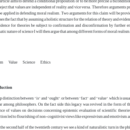
article aims to defend a conditional proposition, or to be more precise a bicondition
reject that values are independent of reality, and vice versa. Therefore, arguments
be applied in defending moral realism. Two arguments for this claim will be provi
ses the fact that by assuming a holistic structure for the relation of theory and evide
idence for theories be subject to confirmation and disconfirmation by further 
tic nature of science I will then argue that among different forms of moral realism, e
ism
Value
Science
Ethics
duction
p distinction between "is" and "ought", or between "fact" and "value", which is usual
r among philosophers. On the fact side, this legacy was revived in the form of 
nce of values on decisions concerning epistemic evaluation of scientific theori
ction led to flourishing of non-cognitivist views like expressivism and emotivism, 
 the second half of the twentieth century we see a kind of naturalistic turn in the p