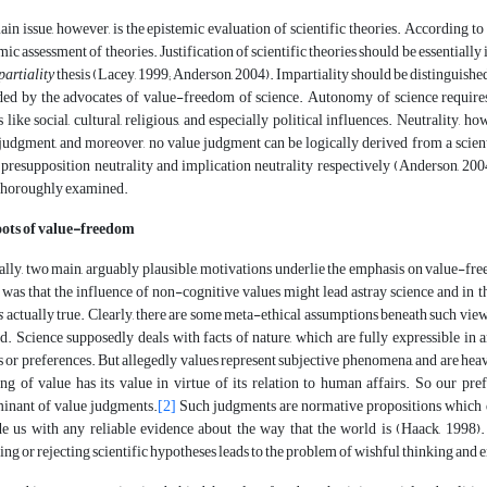
in issue, however, is the epistemic evaluation of scientific theories. According to 
mic assessment of theories. Justification of scientific theories should be essentiall
partiality
thesis (Lacey, 1999; Anderson, 2004). Impartiality should be distinguish
ed by the advocates of value-freedom of science. Autonomy of science requires 
s like social, cultural, religious, and especially political influences. Neutrality, 
judgment, and moreover, no value judgment can be logically derived from a scient
 presupposition neutrality and implication neutrality respectively (Anderson, 2004
thoroughly examined.
oots of value-freedom
lly, two main, arguably plausible, motivations underlie the emphasis on value-free
was that the influence of non-cognitive values might lead astray science and in
s
actually true. Clearly, there are some meta-ethical assumptions beneath such view
d. Science supposedly deals with facts of nature, which are fully expressible i
s or preferences. But allegedly values represent subjective phenomena, and are heavi
ng of value has its value in virtue of its relation to human affairs. So our pref
inant of value judgments.
[2]
Such judgments are normative propositions which d
e us with any reliable evidence about the way that the world is (Haack, 1998)
ing or rejecting scientific hypotheses leads to the problem of wishful thinking and e