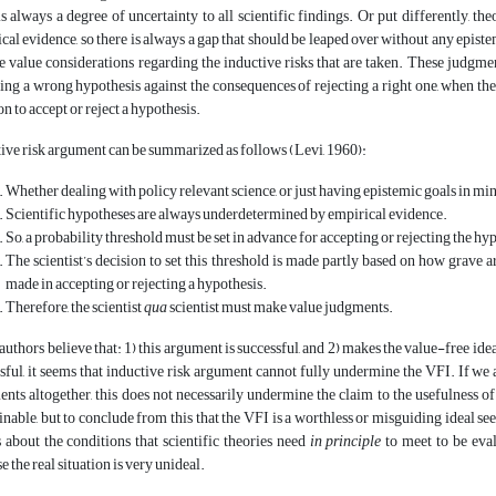
is always a degree of uncertainty to all scientific findings. Or put differently, th
cal evidence, so there is always a gap that should be leaped over without any epistem
e value considerations regarding the inductive risks that are taken. These judgmen
ing a wrong hypothesis against the consequences of rejecting a right one, when the
on to accept or reject a hypothesis.
ive risk argument can be summarized as follows (Levi, 1960):
Whether dealing with policy relevant science, or just having epistemic goals in mind
Scientific hypotheses are always underdetermined by empirical evidence.
So, a probability threshold must be set in advance for accepting or rejecting the hy
The scientist’s decision to set this threshold is made partly based on how grave
made in accepting or rejecting a hypothesis.
Therefore, the scientist
qua
scientist must make value judgments.
uthors believe that: 1) this argument is successful, and 2) makes the value-free idea
sful, it seems that inductive risk argument cannot fully undermine the VFI. If we 
nts altogether, this does not necessarily undermine the claim to the usefulness of
inable, but to conclude from this that the VFI is a worthless or misguiding ideal se
 about the conditions that scientific theories need
in principle
to meet to be eval
e the real situation is very unideal.