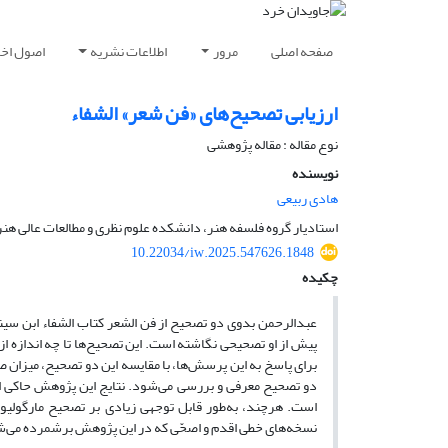
صفحه اصلی
مرور
اطلاعات نشریه
اصول اخلا
ارزیابی تصحیح‌های «فن شعر» الشفاء
نوع مقاله : مقاله پژوهشی
نویسنده
هادی ربیعی
استادیار گروه فلسفه هنر، دانشکده علوم نظری و مطالعات عالی هنر، 
10.22034/iw.2025.547626.1848
چکیده
عبدالرحمن بدوی دو تصحیح از فن الشعر کتاب الشفاء ابن سینا
پیش از او تصحیحی نگاشته است. این تصحیح‌ها تا چه اندازه ا
برای پاسخ به این پرسش‌ها، با مقایسه این دو تصحیح، میزان
دو تصحیح معرفی و بررسی می‌شود. نتایج این پژوهش حاکی ا
است. هرچند، به‌طور قابل توجهی زیادی بر تصحیح مارگولیو
نسخه‌های خطی اقدم و اصحّی که در این پژوهش برشمرده می‌ش