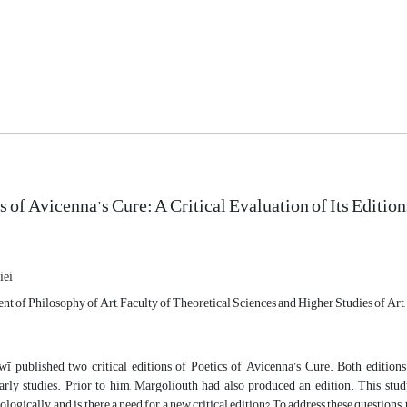
s of Avicenna’s Cure: A Critical Evaluation of Its Edition
iei
t of Philosophy of Art, Faculty of Theoretical Sciences and Higher Studies of Art, I
ī published two critical editions of Poetics of Avicenna’s Cure. Both editions
arly studies. Prior to him, Margoliouth had also produced an edition. This study
ologically, and is there a need for a new critical edition? To address these questions,