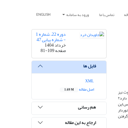
له
تماس با ما
ورود به سامانه
ENGLISH
دوره 22، شماره 1
- شماره پیاپی 47
خرداد 1404
صفحه
81-109
فایل ها
XML
اصل مقاله
1.69 M
وث نیز
 دارد؟
س این
هم رسانی
وردار
گرفتن
ارجاع به این مقاله