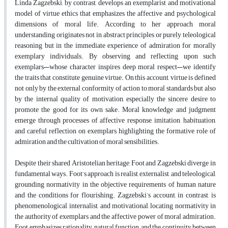
Linda Zagzebski, by contrast, develops an exemplarist and motivational
model of virtue ethics that emphasizes the affective and psychological
dimensions of moral life. According to her approach, moral
understanding originates not in abstract principles or purely teleological
reasoning but in the immediate experience of admiration for morally
exemplary individuals. By observing and reflecting upon such
exemplars—whose character inspires deep moral respect—we identify
the traits that constitute genuine virtue. On this account, virtue is defined
not only by the external conformity of action to moral standards but also
by the internal quality of motivation, especially the sincere desire to
promote the good for its own sake. Moral knowledge and judgment
emerge through processes of affective response, imitation, habituation,
and careful reflection on exemplars, highlighting the formative role of
admiration and the cultivation of moral sensibilities.
Despite their shared Aristotelian heritage, Foot and Zagzebski diverge in
fundamental ways. Foot’s approach is realist, externalist, and teleological,
grounding normativity in the objective requirements of human nature
and the conditions for flourishing. Zagzebski’s account, in contrast, is
phenomenological, internalist, and motivational, locating normativity in
the authority of exemplars and the affective power of moral admiration.
Foot emphasizes rationality, natural function, and the continuity between