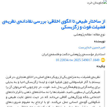
از ساختار طبیعی تا الگوی اخلاقی: بررسی نقادانه‌ی نظریه‌ی
فضیلت فوت و زگزبسکی
نوع مقاله : مقاله پژوهشی
نویسنده
امیرحسین خداپرست
استادیار مؤسسه‌ی پژوهشی جکمت و فلسفه‌ی ایران
10.22034/iw.2025.549017.1849
چکیده
نظریه‌ی فضیلت، به منزله‌ی یکی از رویکردهای اصلی در اخلاق هنجاری، در قرن
بیستم با آثار فیلسوفانی چون فیلیپا فوت و لیندا زگزبسکی احیا و به بدیلی
برای پیامدگرایی و وظیفه‌گرایی بدل شد. فوت، در چارچوبی که می‌توان آن را
طبیعی‌گرایی ارسطویی نامید، فضیلت‌ها را نه ساخته‌های ذهنی یا قراردادهای
اجتماعی بلکه ویژگی‌هایی آفاقی می‌داند که در جهت تحقق غایت طبیعی و
شکوفایی گونه‌ی انسانی عمل می‌کنند. او با ارجاع به مفهوم ضرورت‌های
ارسطویی و نقش عقل عملی، استدلال می‌کند که داوری‌های اخلاقی در ساختار