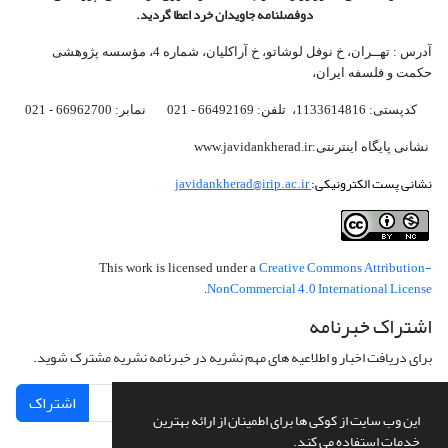
دوفصلنامه جاویدان خرد اعطا گردید.
آدرس : تهــران، خ نوفل لوشاتو، خ آراکلیان، شماره 4،‌ مؤسسه پژوهشی
حکمت و فلسفه ایران،‌
کدپستی: 1133614816، تلفن: 66492169 - 021 نمابر: 66962700 - 021
نشانی پایگاه اینترنتی:www.javidankherad.ir
نشانی پست الکترونیکی:
javidankherad@irip.ac.ir
Creative Commons Attribution-
This work is licensed under a
NonCommercial 4.0 International License
.
اشتراک خبرنامه
برای دریافت اخبار و اطلاعیه های مهم نشریه در خبرنامه نشریه مشترک شوید.
اشتراک
این وب سایت از کوکی ها برای اطمینان از ارائه بهترین
خدمات استفاده می کند.