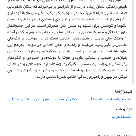
طبیعی زندگی انسان ریشه دارند و از شرایطی برمی‌خیزند که امکان شکوفایی
حیات انسانی را فراهم می‌کنند. در سوی دیگر، زگزبسکی نظریه‌ای الگومدار و
انگیزشی از فضیلت ارائه می‌کند که بر تجربه‌ی زیسته‌ی فاعل اخلاقی، تحسین
الگوها و کوشش برای تشبّه به منش آنان متمرکز است. در این چشم‌انداز
داوری اخلاقی نه صرفاً محصول استدلال عقلانی یا تحلیل مفهومی بلکه برآمده
از واکنش‌های عاطفی و شهودهایی اخلاقی است که در مواجهه با الگوهای
تحسین‌برانگیز پدید می‌آیند و راهنمای عمل اخلاقی می‌شوند. به‌رغم این
تفاوت‌ها، امکان تلفیق عناصر اساسی این دو رویکرد وجود دارد. پیوند دادن
بنیان‌های طبیعی و عقلانی نظریه‌ی فوت با مؤلفه‌های شهودی و الگومدار
زگزبسکی می‌تواند زمینه‌ساز شکل‌گیری چشم‌اندازی دو‌سطحی و در اخلاق
فضیلت شود که در آن عقل و طبیعت، از یک سو، و شهود و انگیزش، از سوی
دیگر، در تبیین و راهبری زندگی اخلاقی نقش اساسی دارند.
کلیدواژه‌ها
نظریه‌ی فضیلت
فیلیپا فوت
لیندا زگزبسکی
عقل عملی
الگوی اخلاقی
موضوعات
فلسفه غرب