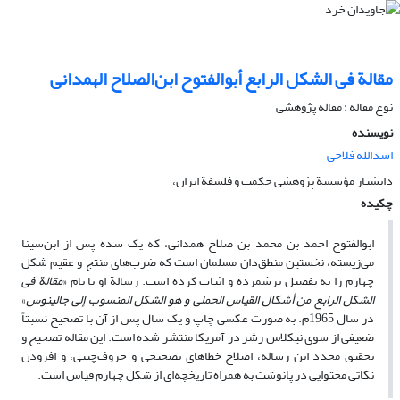
مقالة فی الشکل الرابع أبوالفتوح ابن‌الصلاح الهمدانی
نوع مقاله : مقاله پژوهشی
نویسنده
اسدالله فلاحی
دانشیار مؤسسة پژوهشی حکمت و فلسفة ایران،
چکیده
ابوالفتوح احمد بن محمد بن صلاح همدانی، که یک سده پس از ابن‌سینا
می‌زیسته، نخستین منطق‌دان مسلمان است که ضرب‌های منتج و عقیم شکل
چهارم را به تفصیل برشمرده و اثبات کرده است. رسالة او با نام «
مقالة فی
الشکل الرابع من أشکال القیاس الحملی و هو الشکل المنسوب إلی جالینوس
»
در سال 1965م. به صورت عکسی چاپ و یک سال پس از آن با تصحیح نسبتاً
ضعیفی از سوی نیکلاس رشر در آمریکا منتشر شده است. این مقاله تصحیح و
تحقیق مجدد این رساله، اصلاح خطاهای تصحیحی و حروف‌چینی، و افزودن
نکاتی محتوایی در پانوشت به همراه تاریخچه‌ای از شکل چهارم قیاس است.