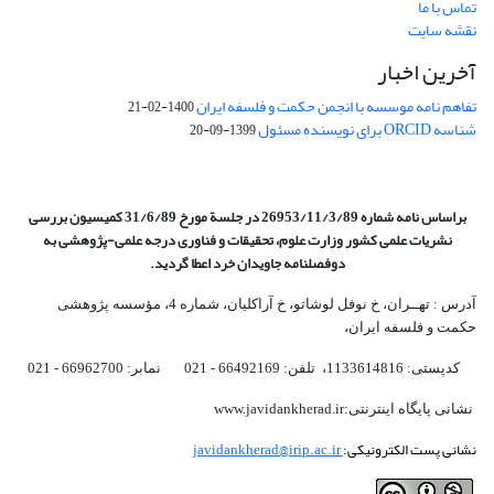
تماس با ما
نقشه سایت
آخرین اخبار
تفاهم نامه موسسه با انجمن حکمت و فلسفه ایران
1400-02-21
شناسه ORCID برای نویسنده مسئول
1399-09-20
براساس نامه شماره 26953/11/3/89 در جلسة مورخ 31/6/89 کمیسیون
بررسی
نشریات علمی کشور وزارت علوم، تحقیقات و فناوری درجه علمی‌-پژوهشی
به
دوفصلنامه جاویدان خرد اعطا گردید.
آدرس : تهــران، خ نوفل لوشاتو، خ آراکلیان، شماره 4،‌ مؤسسه پژوهشی
حکمت و فلسفه ایران،‌
کدپستی: 1133614816، تلفن: 66492169 - 021 نمابر: 66962700 - 021
نشانی پایگاه اینترنتی:www.javidankherad.ir
نشانی پست الکترونیکی:
javidankherad@irip.ac.ir