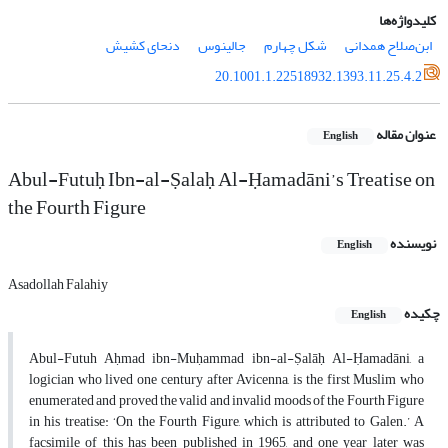
کلیدواژه‌ها
ابن‌صلاح همدانی
شکل چهارم
جالینوس
دنحای کشیش
20.1001.1.22518932.1393.11.25.4.2
عنوان مقاله
English
Abul-Futuḥ Ibn-al-Ṣalaḥ Al-Ḥamadāni’s Treatise on
the Fourth Figure
نویسنده
English
Asadollah Falahiy
چکیده
English
Abul-Futuh Aḥmad ibn-Muḥammad ibn-al-Ṣalāḥ Al-Ḥamadāni, a
logician who lived one century after Avicenna, is the first Muslim who
enumerated and proved the valid and invalid moods of the Fourth Figure
in his treatise: ‘On the Fourth Figure, which is attributed to Galen.’ A
facsimile of this has been published in 1965, and one year later was