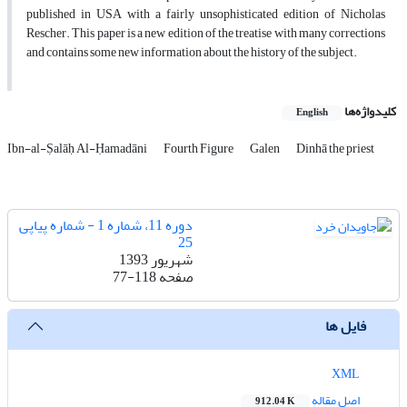
published in USA with a fairly unsophisticated edition of Nicholas
Rescher. This paper is a new edition of the treatise with many corrections
and contains some new information about the history of the subject.
کلیدواژه‌ها
English
Ibn-al-Ṣalāḥ Al-Ḥamadāni
Fourth Figure
Galen
Dinhā the priest
دوره 11، شماره 1 - شماره پیاپی
25
شهریور 1393
صفحه
77-118
فایل ها
XML
اصل مقاله
912.04 K