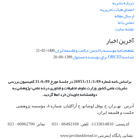
درباره نشریه
اعضای هیات تحریریه
ارسال مقاله
تماس با ما
نقشه سایت
آخرین اخبار
تفاهم نامه موسسه با انجمن حکمت و فلسفه ایران
1400-02-21
شناسه ORCID برای نویسنده مسئول
1399-09-20
براساس نامه شماره 26953/11/3/89 در جلسة مورخ 31/6/89 کمیسیون
بررسی
نشریات علمی کشور وزارت علوم، تحقیقات و فناوری درجه علمی‌-پژوهشی
به
دوفصلنامه جاویدان خرد اعطا گردید.
آدرس : تهــران، خ نوفل لوشاتو، خ آراکلیان، شماره 4،‌ مؤسسه پژوهشی
حکمت و فلسفه ایران،‌
کدپستی: 1133614816، تلفن: 66492169 - 021 نمابر: 66962700 - 021
نشانی پایگاه اینترنتی:www.javidankherad.ir