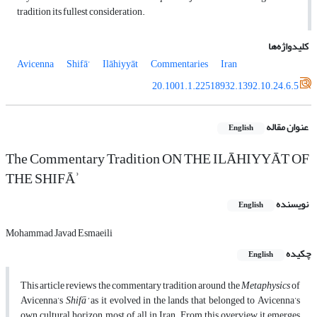
tradition its fullest consideration.
کلیدواژه‌ها
Avicenna
Shifā’
Ilāhiyyāt
Commentaries
Iran
20.1001.1.22518932.1392.10.24.6.5
عنوان مقاله
English
The Commentary Tradition ON THE ILĀHIYYĀT OF
THE SHIFĀʾ
نویسنده
English
Mohammad Javad Esmaeili
چکیده
English
This article reviews the commentary tradition around the
Metaphysics
of
Avicenna’s
Shifā’
as it evolved in the lands that belonged to Avicenna’s
own cultural horizon, most of all in Iran. From this overview it emerges