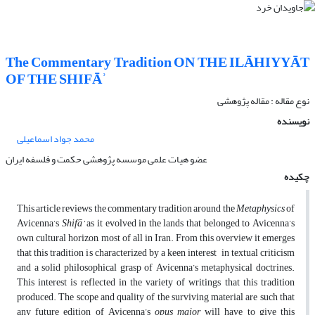
The Commentary Tradition ON THE ILĀHIYYĀT
OF THE SHIFĀʾ
نوع مقاله : مقاله پژوهشی
نویسنده
محمد جواد اسماعیلی
عضو هیات علمی موسسه پژوهشی حکمت و فلسفه ایران
چکیده
This article reviews the commentary tradition around the
Metaphysics
of
Avicenna’s
Shifā’
as it evolved in the lands that belonged to Avicenna’s
own cultural horizon, most of all in Iran. From this overview it emerges
that this tradition is characterized by a keen interest in textual criticism
and a solid philosophical grasp of Avicenna’s metaphysical doctrines.
This interest is reflected in the variety of writings that this tradition
produced. The scope and quality of the surviving material are such that
any future edition of Avicenna’s
opus major
will have to give this