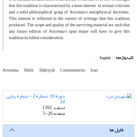
that this tradition is characterized by a keen interest in textual criticism
and a solid philosophical grasp of Avicenna’s metaphysical doctrines.
This interest is reflected in the variety of writings that this tradition
produced. The scope and quality of the surviving material are such that
any future edition of Avicenna’s
opus major
will have to give this
tradition its fullest consideration.
کلیدواژه‌ها
English
Avicenna
Shifā’
Ilāhiyyāt
Commentaries
Iran
دوره 10، شماره 2 - شماره پیاپی
24
اسفند 1392
صفحه
5-26
فایل ها