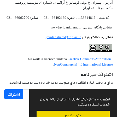
آدرس : تهــران، خ نوفل لوشاتو، خ آراکلیان، شماره 4،‌ مؤسسه پژوهشی
حکمت و فلسفه ایران،‌
کدپستی: 1133614816، تلفن: 66492169 - 021 نمابر: 66962700 - 021
نشانی پایگاه اینترنتی:www.javidankherad.ir
نشانی پست الکترونیکی:
javidankherad@irip.ac.ir
Creative Commons Attribution-
This work is licensed under a
NonCommercial 4.0 International License
.
اشتراک خبرنامه
برای دریافت اخبار و اطلاعیه های مهم نشریه در خبرنامه نشریه مشترک شوید.
اشتراک
این وب سایت از کوکی ها برای اطمینان از ارائه بهترین
خدمات استفاده می کند.
متوجه شدم