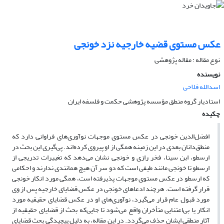
عکس مستوی قضیه خارجیه نزد خونجی
نوع مقاله : مقاله پژوهشی
نویسنده
اسدالله فلاحی
استادیار گروه منطق مؤسسه پژوهشی حکمت و فلسفه ایران
چکیده
افضل‌الدین خونجی در عکس مستوی موجهات نوآوری‌های فراوانی دارد که
منطق‌دانان بعدی در این زمینه همگی از او پیروی کرده‌اند. پی‌گیری این بحث در
ارسطو، ابن سینا، فخر رازی و خونجی نشان می‌دهد که تغییرات تدریجی از
ارسطو تا خونجی مانند طیفی است که دو سر آن هیچ همانندی ندارند و احکامی
که ارسطو در عکس مستوی موجهات پذیرفته است، همگی مورد انکار خونجی
قرار گرفته است. هرچند ادعاهای خونجی در عکس قضایای خارجیه پس از وی
مورد قبول عام قرار می‌گیرد، نوآوری‌های او در عکس قضایای حقیقیه مورد
انکار یا بی‌اعتنایی متأخران واقع می‌شود تا جایی‌که بحث از قضایای حقیقیه از
آثار منطقی ایشان حذف می‌گردد. در این مقاله، به دلیل پیچیدگی بحث قضایای