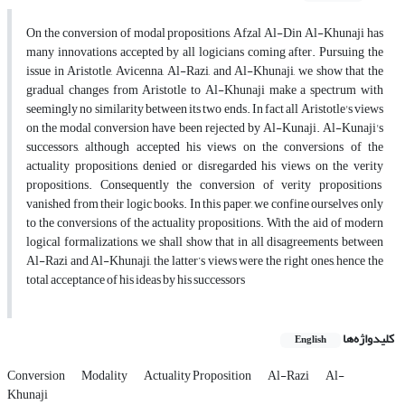
On the conversion of modal propositions, Afzal Al-Din Al-Khunaji has
many innovations accepted by all logicians coming after. Pursuing the
issue in Aristotle, Avicenna, Al-Razi, and Al-Khunaji, we show that the
gradual changes from Aristotle to Al-Khunaji make a spectrum with
seemingly no similarity between its two ends. In fact all Aristotle's views
on the modal conversion have been rejected by Al-Kunaji. Al-Kunaji's
successors, although accepted his views on the conversions of the
actuality propositions, denied or disregarded his views on the verity
propositions. Consequently the conversion of verity propositions
vanished from their logic books. In this paper, we confine ourselves only
to the conversions of the actuality propositions. With the aid of modern
logical formalizations, we shall show that in all disagreements between
Al-Razi and Al-Khunaji, the latter’s views were the right ones, hence the
total acceptance of his ideas by his successors
کلیدواژه‌ها
English
Conversion
Modality
Actuality Proposition
Al-Razi
Al-
Khunaji