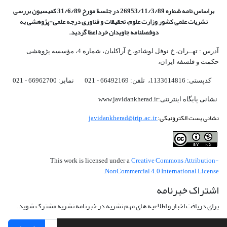
براساس نامه شماره 26953/11/3/89 در جلسة مورخ 31/6/89 کمیسیون
بررسی
نشریات علمی کشور وزارت علوم، تحقیقات و فناوری درجه علمی‌-پژوهشی
به
دوفصلنامه جاویدان خرد اعطا گردید.
آدرس : تهــران، خ نوفل لوشاتو، خ آراکلیان، شماره 4،‌ مؤسسه پژوهشی
حکمت و فلسفه ایران،‌
کدپستی: 1133614816، تلفن: 66492169 - 021 نمابر: 66962700 - 021
نشانی پایگاه اینترنتی:www.javidankherad.ir
نشانی پست الکترونیکی:
javidankherad@irip.ac.ir
Creative Commons Attribution-
This work is licensed under a
NonCommercial 4.0 International License
.
اشتراک خبرنامه
برای دریافت اخبار و اطلاعیه های مهم نشریه در خبرنامه نشریه مشترک شوید.