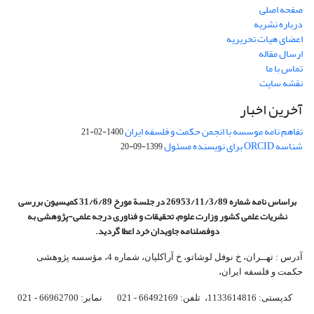
صفحه اصلی
درباره نشریه
اعضای هیات تحریریه
ارسال مقاله
تماس با ما
نقشه سایت
آخرین اخبار
تفاهم نامه موسسه با انجمن حکمت و فلسفه ایران
1400-02-21
شناسه ORCID برای نویسنده مسئول
1399-09-20
براساس نامه شماره 26953/11/3/89 در جلسة مورخ 31/6/89 کمیسیون
بررسی
نشریات علمی کشور وزارت علوم، تحقیقات و فناوری درجه علمی‌-پژوهشی
به
دوفصلنامه جاویدان خرد اعطا گردید.
آدرس : تهــران، خ نوفل لوشاتو، خ آراکلیان، شماره 4،‌ مؤسسه پژوهشی
حکمت و فلسفه ایران،‌
کدپستی: 1133614816، تلفن: 66492169 - 021 نمابر: 66962700 - 021