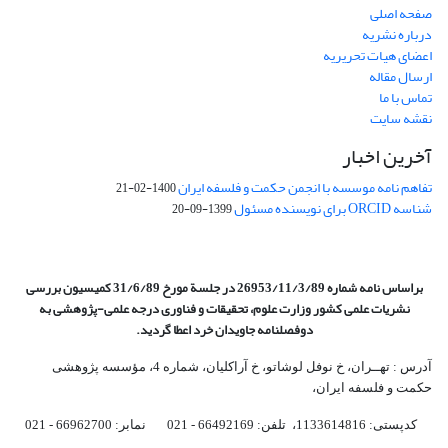
صفحه اصلی
درباره نشریه
اعضای هیات تحریریه
ارسال مقاله
تماس با ما
نقشه سایت
آخرین اخبار
تفاهم نامه موسسه با انجمن حکمت و فلسفه ایران
1400-02-21
شناسه ORCID برای نویسنده مسئول
1399-09-20
براساس نامه شماره 26953/11/3/89 در جلسة مورخ 31/6/89 کمیسیون
بررسی
نشریات علمی کشور وزارت علوم، تحقیقات و فناوری درجه علمی‌-پژوهشی
به
دوفصلنامه جاویدان خرد اعطا گردید.
آدرس : تهــران، خ نوفل لوشاتو، خ آراکلیان، شماره 4،‌ مؤسسه پژوهشی
حکمت و فلسفه ایران،‌
کدپستی: 1133614816، تلفن: 66492169 - 021 نمابر: 66962700 - 021