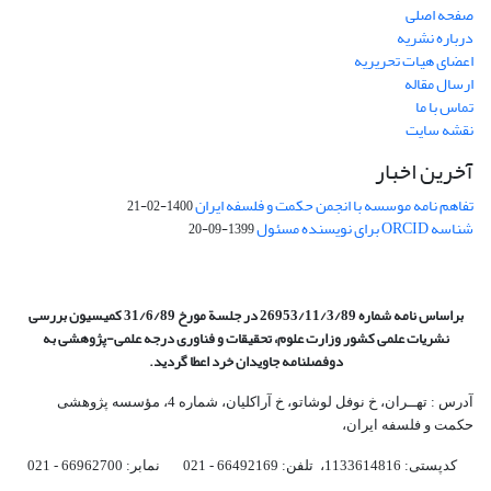
صفحه اصلی
درباره نشریه
اعضای هیات تحریریه
ارسال مقاله
تماس با ما
نقشه سایت
آخرین اخبار
تفاهم نامه موسسه با انجمن حکمت و فلسفه ایران
1400-02-21
شناسه ORCID برای نویسنده مسئول
1399-09-20
براساس نامه شماره 26953/11/3/89 در جلسة مورخ 31/6/89 کمیسیون
بررسی
نشریات علمی کشور وزارت علوم، تحقیقات و فناوری درجه علمی‌-پژوهشی
به
دوفصلنامه جاویدان خرد اعطا گردید.
آدرس : تهــران، خ نوفل لوشاتو، خ آراکلیان، شماره 4،‌ مؤسسه پژوهشی
حکمت و فلسفه ایران،‌
کدپستی: 1133614816، تلفن: 66492169 - 021 نمابر: 66962700 - 021