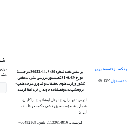
اشت
 حکمت و فلسفه ایران
برای 
براساس نامه شماره 26953/11/3/89 در جلسة
مشتر
مورخ 31/6/89 کمیسیون
بررسی نشریات علمی
1399-09-
کشور وزارت علوم، تحقیقات و فناوری درجه علمی‌-
پژوهشی
به دوفصلنامه جاویدان خرد اعطا گردید.
آدرس : تهــران، خ نوفل لوشاتو، خ آراکلیان،
شماره 4،‌ مؤسسه پژوهشی حکمت و فلسفه
ایران،‌
کدپستی: 1133614816، تلفن: 66492169 -