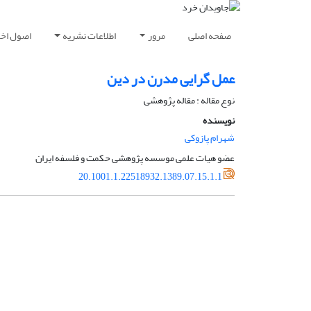
صفحه اصلی
مرور
اطلاعات نشریه
اصول اخلا
عمل ‌گرایی مدرن در دین
نوع مقاله : مقاله پژوهشی
نویسنده
شهرام پازوکی
عضو هیات علمی موسسه پژوهشی حکمت و فلسفه ایران
20.1001.1.22518932.1389.07.15.1.1