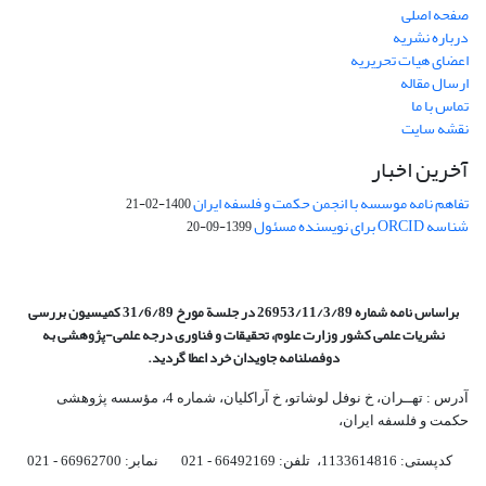
صفحه اصلی
درباره نشریه
اعضای هیات تحریریه
ارسال مقاله
تماس با ما
نقشه سایت
آخرین اخبار
تفاهم نامه موسسه با انجمن حکمت و فلسفه ایران
1400-02-21
شناسه ORCID برای نویسنده مسئول
1399-09-20
براساس نامه شماره 26953/11/3/89 در جلسة مورخ 31/6/89 کمیسیون
بررسی
نشریات علمی کشور وزارت علوم، تحقیقات و فناوری درجه علمی‌-پژوهشی
به
دوفصلنامه جاویدان خرد اعطا گردید.
آدرس : تهــران، خ نوفل لوشاتو، خ آراکلیان، شماره 4،‌ مؤسسه پژوهشی
حکمت و فلسفه ایران،‌
کدپستی: 1133614816، تلفن: 66492169 - 021 نمابر: 66962700 - 021