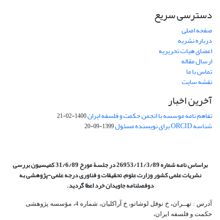
دسترسی سریع
صفحه اصلی
درباره نشریه
اعضای هیات تحریریه
ارسال مقاله
تماس با ما
نقشه سایت
آخرین اخبار
تفاهم نامه موسسه با انجمن حکمت و فلسفه ایران
1400-02-21
شناسه ORCID برای نویسنده مسئول
1399-09-20
براساس نامه شماره 26953/11/3/89 در جلسة مورخ 31/6/89 کمیسیون
بررسی
نشریات علمی کشور وزارت علوم، تحقیقات و فناوری درجه علمی‌-پژوهشی
به
دوفصلنامه جاویدان خرد اعطا گردید.
آدرس : تهــران، خ نوفل لوشاتو، خ آراکلیان، شماره 4،‌ مؤسسه پژوهشی
حکمت و فلسفه ایران،‌