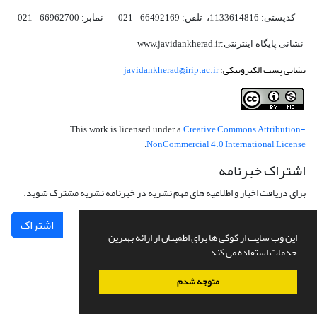
کدپستی: 1133614816، تلفن: 66492169 - 021 نمابر: 66962700 - 021
نشانی پایگاه اینترنتی:www.javidankherad.ir
نشانی پست الکترونیکی:
javidankherad@irip.ac.ir
Creative Commons Attribution-
This work is licensed under a
NonCommercial 4.0 International License
.
اشتراک خبرنامه
برای دریافت اخبار و اطلاعیه های مهم نشریه در خبرنامه نشریه مشترک شوید.
اشتراک
این وب سایت از کوکی ها برای اطمینان از ارائه بهترین
خدمات استفاده می کند.
متوجه شدم
سامانه مدیریت نشریات علمی.
طراحی و پیاده سازی از
سیناوب