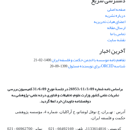
دسترسی سریع
صفحه اصلی
درباره نشریه
اعضای هیات تحریریه
ارسال مقاله
تماس با ما
نقشه سایت
آخرین اخبار
تفاهم نامه موسسه با انجمن حکمت و فلسفه ایران
1400-02-21
شناسه ORCID برای نویسنده مسئول
1399-09-20
براساس نامه شماره 26953/11/3/89 در جلسة مورخ 31/6/89 کمیسیون
بررسی
نشریات علمی کشور وزارت علوم، تحقیقات و فناوری درجه علمی‌-پژوهشی
به
دوفصلنامه جاویدان خرد اعطا گردید.
آدرس : تهــران، خ نوفل لوشاتو، خ آراکلیان، شماره 4،‌ مؤسسه پژوهشی
حکمت و فلسفه ایران،‌
کدپستی: 1133614816، تلفن: 66492169 - 021 نمابر: 66962700 - 021